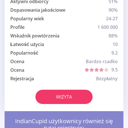
Aktywni odbiorcy
51%
Dopasowania jakościowe
90%
Popularny wiek
24-27
Profile
1 600 000
Wskaźnik powtórzenia
88%
Łatwość użycia
10
Popularność
9.2
Ocena
Bardzo rzadko
9.5
Ocena
Rejestracja
Bezpłatny
WIZYTA
IndianCupid użytkownicy również się
tutaj rejestrują: