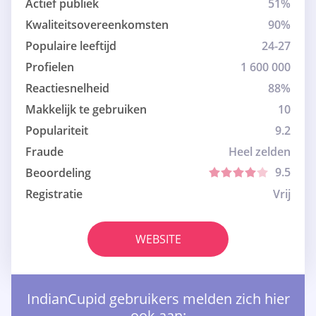
Actief publiek
51%
Kwaliteitsovereenkomsten
90%
Populaire leeftijd
24-27
Profielen
1 600 000
Reactiesnelheid
88%
Makkelijk te gebruiken
10
Populariteit
9.2
Fraude
Heel zelden
9.5
Beoordeling
Registratie
Vrij
WEBSITE
IndianCupid gebruikers melden zich hier
ook aan: