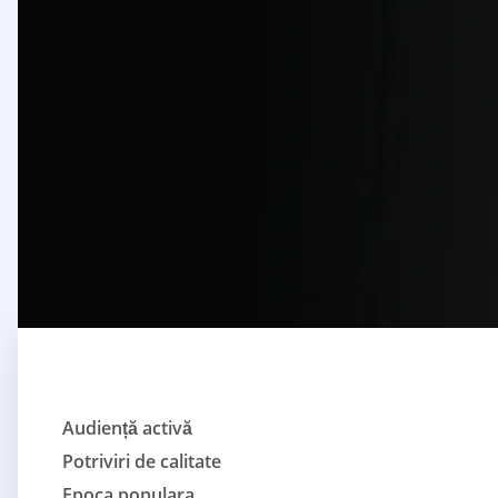
Audiență activă
Potriviri de calitate
Epoca populara