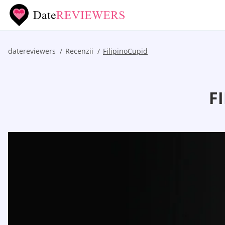
datereviewers
Recenzii
FilipinoCupid
F