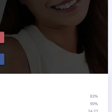
83%
90%
24-27