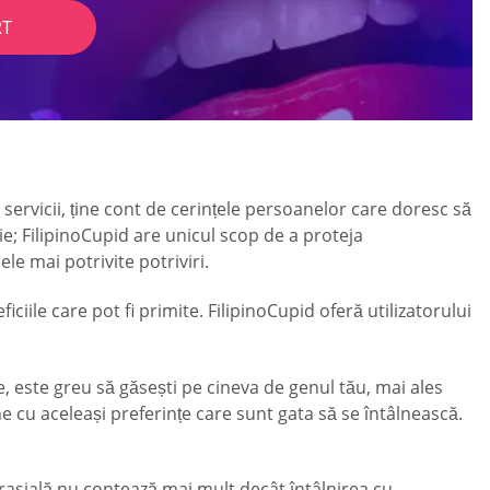
RT
servicii, ține cont de cerințele persoanelor care doresc să
ie; FilipinoCupid are unicul scop de a proteja
le mai potrivite potriviri.
iciile care pot fi primite. FilipinoCupid oferă utilizatorului
ce, este greu să găsești pe cineva de genul tău, mai ales
ne cu aceleași preferințe care sunt gata să se întâlnească.
 rasială nu contează mai mult decât întâlnirea cu