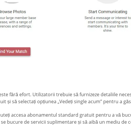
este fără efort. Utilizatorii trebuie să furnizeze detaliile nec
atuit și să selectați opțiunea „Vedeți single acum” pentru a găs
 Puteți accesa abonamentul standard gratuit pentru a vă bucu
se bucure de servicii suplimentare și să aibă un mediu de 