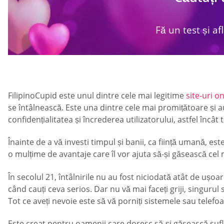
Fă un test și af
FilipinoCupid este unul dintre cele mai legitime
site-uri on
se întâlnească. Este una dintre cele mai promițătoare și a
confidențialitatea și încrederea utilizatorului, astfel încâ
Înainte de a vă investi timpul și banii, ca ființă umană, est
o mulțime de avantaje care îl vor ajuta să-și găsească cel
În secolul 21, întâlnirile nu au fost niciodată atât de ușoa
când cauți ceva serios. Dar nu vă mai faceți griji, singuru
Tot ce aveți nevoie este să vă porniți sistemele sau telefoane
Este creat pentru oamenii care doresc să-și găsească sufle