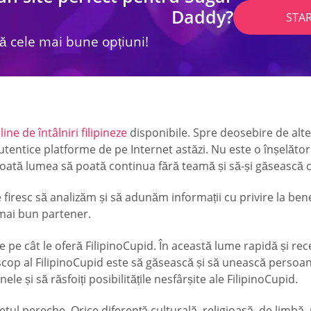
Daddy?
STA
lă cele mai bune opțiuni!
line de întâlniri filipineze
disponibile. Spre deosebire de alte 
utentice platforme de pe Internet astăzi. Nu este o înșelător
t toată lumea să poată continua fără teamă și să-și găsească ce
e firesc să analizăm și să adunăm informații cu privire la benef
 mai bun partener.
re pe cât le oferă FilipinoCupid. În această lume rapidă și re
l scop al FilipinoCupid este să găsească și să unească persoa
le și să răsfoiți posibilitățile nesfârșite ale FilipinoCupid.
tul pereche. Orice diferență culturală, religioasă, de limbă,