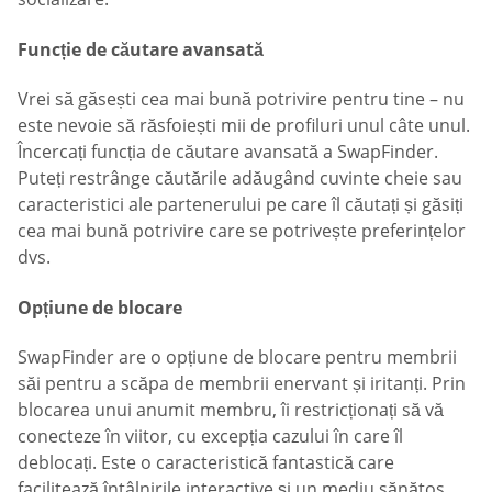
Funcție de căutare avansată
Vrei să găsești cea mai bună potrivire pentru tine – nu
este nevoie să răsfoiești mii de profiluri unul câte unul.
Încercați funcția de căutare avansată a SwapFinder.
Puteți restrânge căutările adăugând cuvinte cheie sau
caracteristici ale partenerului pe care îl căutați și găsiți
cea mai bună potrivire care se potrivește preferințelor
dvs.
Opțiune de blocare
SwapFinder are o opțiune de blocare pentru membrii
săi pentru a scăpa de membrii enervant și iritanți. Prin
blocarea unui anumit membru, îi restricționați să vă
conecteze în viitor, cu excepția cazului în care îl
deblocați. Este o caracteristică fantastică care
facilitează întâlnirile interactive și un mediu sănătos.