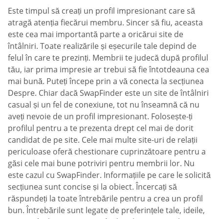
Este timpul să creați un profil impresionant care să
atragă atenția fiecărui membru. Sincer să fiu, aceasta
este cea mai importantă parte a oricărui site de
întâlniri. Toate realizările și eșecurile tale depind de
felul în care te prezinți. Membrii te judecă după profilul
tău, iar prima impresie ar trebui să fie întotdeauna cea
mai bună. Puteți începe prin a vă conecta la secțiunea
Despre. Chiar dacă SwapFinder este un site de întâlniri
casual și un fel de conexiune, tot nu înseamnă că nu
aveți nevoie de un profil impresionant. Folosește-ți
profilul pentru a te prezenta drept cel mai de dorit
candidat de pe site. Cele mai multe site-uri de relații
periculoase oferă chestionare cuprinzătoare pentru a
găsi cele mai bune potriviri pentru membrii lor. Nu
este cazul cu SwapFinder. Informațiile pe care le solicită
secțiunea sunt concise și la obiect. Încercați să
răspundeți la toate întrebările pentru a crea un profil
bun. Întrebările sunt legate de preferințele tale, ideile,