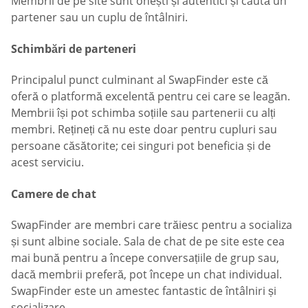
Membrii de pe site sunt onești și autentici și caută un
partener sau un cuplu de întâlniri.
Schimbări de parteneri
Principalul punct culminant al SwapFinder este că
oferă o platformă excelentă pentru cei care se leagăn.
Membrii își pot schimba soțiile sau partenerii cu alți
membri. Rețineți că nu este doar pentru cupluri sau
persoane căsătorite; cei singuri pot beneficia și de
acest serviciu.
Camere de chat
SwapFinder are membri care trăiesc pentru a socializa
și sunt albine sociale. Sala de chat de pe site este cea
mai bună pentru a începe conversațiile de grup sau,
dacă membrii preferă, pot începe un chat individual.
SwapFinder este un amestec fantastic de întâlniri și
socializare.