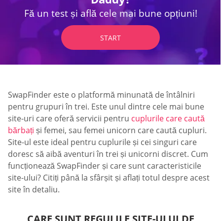
Fă un test și află cele mai bune opțiuni!
START
SwapFinder este o platformă minunată de întâlniri
pentru grupuri în trei. Este unul dintre cele mai bune
site-uri care oferă servicii pentru
cuplurile care caută
bărbați
și femei, sau femei unicorn care caută cupluri.
Site-ul este ideal pentru cuplurile și cei singuri care
doresc să aibă aventuri în trei și unicorni discret. Cum
funcționează SwapFinder și care sunt caracteristicile
site-ului? Citiți până la sfârșit și aflați totul despre acest
site în detaliu.
CARE SUNT REGULILE SITE-ULUI DE