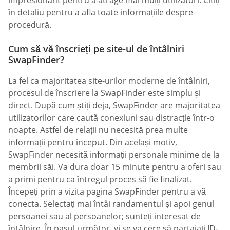
impresionant pentru a atrage mai mulți utilizatori. Citiți
în detaliu pentru a afla toate informațiile despre
procedură.
Cum să vă înscrieți pe site-ul de întâlniri
SwapFinder?
La fel ca majoritatea site-urilor moderne de întâlniri,
procesul de înscriere la SwapFinder este simplu și
direct. După cum știți deja, SwapFinder are majoritatea
utilizatorilor care caută conexiuni sau distracție într-o
noapte. Astfel de relații nu necesită prea multe
informații pentru început. Din același motiv,
SwapFinder necesită informații personale minime de la
membrii săi. Va dura doar 15 minute pentru a oferi sau
a primi pentru ca întregul proces să fie finalizat.
Începeți prin a vizita pagina SwapFinder pentru a vă
conecta. Selectați mai întâi randamentul și apoi genul
persoanei sau al persoanelor; sunteți interesat de
întâlnire. În pasul următor, vi se va cere să partajați ID-