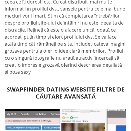
ceea ce îți dorești etc. Cu cât distribuiți mai multe
informații în profilul dvs., șansele pentru cele mai bune
meciuri vor fi mari. Știm că completarea întrebărilor
despre profilul site-ului de întâlniri nu este ideea ta de
distracție. Rețineți că este o afacere unică, odată ce
acordați puțin timp și efort profilului dvs. Se va face
atâta timp cât rămâneți pe site. Includeți câteva imagini
grozave pentru a oferi o idee clară membrilor. Profilul
cu o singură fotografie nu arată atractiv, încercați să
creați o impresie grozavă oferind descrierea detaliată
și poze sexy
SWAPFINDER DATING WEBSITE FILTRE DE
CĂUTARE AVANSATĂ