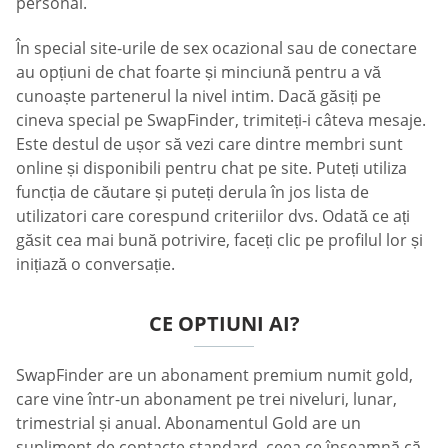
personal.
În special site-urile de sex ocazional sau de conectare
au opțiuni de chat foarte și minciună pentru a vă
cunoaște partenerul la nivel intim. Dacă găsiți pe
cineva special pe SwapFinder, trimiteți-i câteva mesaje.
Este destul de ușor să vezi care dintre membri sunt
online și disponibili pentru chat pe site. Puteți utiliza
funcția de căutare și puteți derula în jos lista de
utilizatori care corespund criteriilor dvs. Odată ce ați
găsit cea mai bună potrivire, faceți clic pe profilul lor și
inițiază o conversație.
CE OPTIUNI AI?
SwapFinder are un abonament premium numit gold,
care vine într-un abonament pe trei niveluri, lunar,
trimestrial și anual. Abonamentul Gold are un
supliment de contacte standard, ceea ce înseamnă că