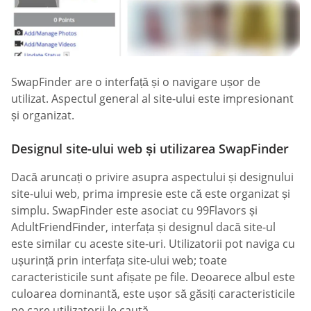
SwapFinder are o interfață și o navigare ușor de
utilizat. Aspectul general al site-ului este impresionant
și organizat.
Designul site-ului web și utilizarea SwapFinder
Dacă aruncați o privire asupra aspectului și designului
site-ului web, prima impresie este că este organizat și
simplu. SwapFinder este asociat cu 99Flavors și
AdultFriendFinder, interfața și designul dacă site-ul
este similar cu aceste site-uri. Utilizatorii pot naviga cu
ușurință prin interfața site-ului web; toate
caracteristicile sunt afișate pe file. Deoarece albul este
culoarea dominantă, este ușor să găsiți caracteristicile
pe care utilizatorii le caută.