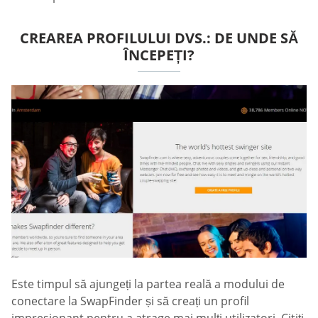
CREAREA PROFILULUI DVS.: DE UNDE SĂ
ÎNCEPEȚI?
Este timpul să ajungeți la partea reală a modului de
conectare la SwapFinder și să creați un profil