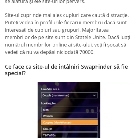
se alătură și ele site-urilor pervers.
Site-ul cuprinde mai ales cupluri care caută distracție.
Puteți vedea în profilurile fiecărui membru dacă sunt
interesați de cupluri sau grupuri. Majoritatea
membrilor de pe site sunt din Statele Unite. Dacă luați
numărul membrilor online ai site-ului, veți fi șocat să
vedeți că nu va depăși niciodată 70000.
Ce face ca site-ul de întâlniri SwapFinder să fie
special?