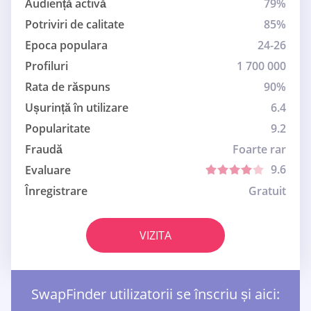
Audiență activă
79%
Potriviri de calitate
85%
Epoca populara
24-26
Profiluri
1 700 000
Rata de răspuns
90%
Ușurință în utilizare
6.4
Popularitate
9.2
Fraudă
Foarte rar
9.6
Evaluare
Înregistrare
Gratuit
VIZITA
SwapFinder utilizatorii se înscriu și aici: