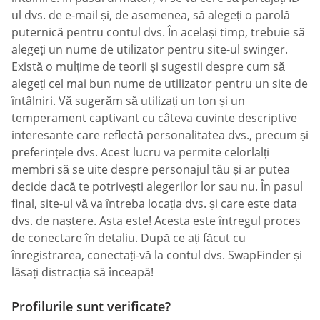
ul dvs. de e-mail și, de asemenea, să alegeți o parolă
puternică pentru contul dvs. În același timp, trebuie să
alegeți un nume de utilizator pentru site-ul swinger.
Există o mulțime de teorii și sugestii despre cum să
alegeți cel mai bun nume de utilizator pentru un site de
întâlniri. Vă sugerăm să utilizați un ton și un
temperament captivant cu câteva cuvinte descriptive
interesante care reflectă personalitatea dvs., precum și
preferințele dvs. Acest lucru va permite celorlalți
membri să se uite despre personajul tău și ar putea
decide dacă te potrivești alegerilor lor sau nu. În pasul
final, site-ul vă va întreba locația dvs. și care este data
dvs. de naștere. Asta este! Acesta este întregul proces
de conectare în detaliu. După ce ați făcut cu
înregistrarea, conectați-vă la contul dvs. SwapFinder și
lăsați distracția să înceapă!
Profilurile sunt verificate?