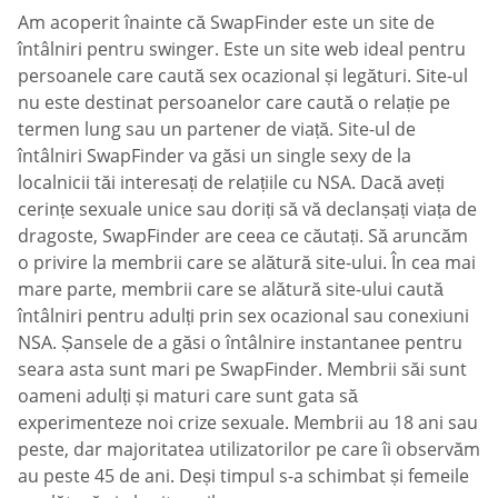
Am acoperit înainte că SwapFinder este un site de
întâlniri pentru swinger. Este un site web ideal pentru
persoanele care caută sex ocazional și legături. Site-ul
nu este destinat persoanelor care caută o relație pe
termen lung sau un partener de viață. Site-ul de
întâlniri SwapFinder va găsi un single sexy de la
localnicii tăi interesați de relațiile cu NSA. Dacă aveți
cerințe sexuale unice sau doriți să vă declanșați viața de
dragoste, SwapFinder are ceea ce căutați. Să aruncăm
o privire la membrii care se alătură site-ului. În cea mai
mare parte, membrii care se alătură site-ului caută
întâlniri pentru adulți prin sex ocazional sau conexiuni
NSA. Șansele de a găsi o întâlnire instantanee pentru
seara asta sunt mari pe SwapFinder. Membrii săi sunt
oameni adulți și maturi care sunt gata să
experimenteze noi crize sexuale. Membrii au 18 ani sau
peste, dar majoritatea utilizatorilor pe care îi observăm
au peste 45 de ani. Deși timpul s-a schimbat și femeile