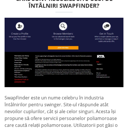
ÎNTÂLNIRI SWAPFINDER?
SwapFinder este un nume celebru în industria
întâlnirilor pentru swinger. Site-ul răspunde atât
nevoilor cuplurilor, cât și ale celor singuri. Acesta își
propune să ofere servicii persoanelor poliamoroase
care caută relații poliamoroase. Utilizatorii pot găsi o