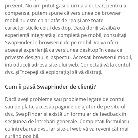
prezent. Nu am putut găsi o urmă a ei. Dar, pentru a
compensa, putem spune că versiunea de browser
mobil nu este chiar atât de rea și are toate
caracteristicile celui desktop. Dacă doriți să aibă o
experiență integrată și completă pe mobil, consultați
SwapFinder în browserul de pe mobil. Vă va oferi
aceeași experiență ca versiunea desktop în ceea ce
privește designul și aspectul. Accesați browserul mobil,
introduceți adresa site-ului web. Conectați-vă la contul
dvs. și începeți să explorați și să vă distrați.
Cum îi pasă SwapFinder de clienți?
Dacă aveți probleme sau probleme legate de contul
sau de plată, accesați paginile de ajutor de pe site-ul
dvs. SwapFinder și există un formular de feedback în
secțiunea de întrebări generale. Completați formularul
cu întrebarea dvs., iar site-ul web vă va reveni cât mai
curând posibil.