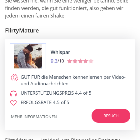
Sie wissen nie, wann Sie eine weniger bekannte Seite
finden werden, die gut funktioniert, also geben wir
jedem einen fairen Shake.
FlirtyMature
Whispar
9.3
/10
GUT FÜR
die Menschen kennenlernen per Video-
und Audionachrichten
UNTERSTÜTZUNGSPREIS
4.4 of 5
ERFOLGSRATE
4.5 of 5
BESUCH
MEHR INFORMATIONEN