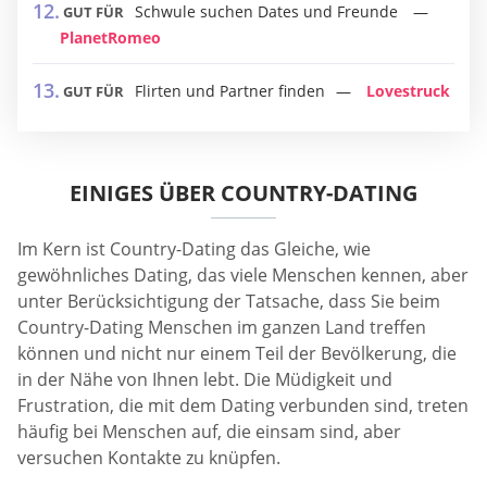
Schwule suchen Dates und Freunde
GUT FÜR
PlanetRomeo
Flirten und Partner finden
Lovestruck
GUT FÜR
EINIGES ÜBER COUNTRY-DATING
Im Kern ist Country-Dating das Gleiche, wie
gewöhnliches Dating, das viele Menschen kennen, aber
unter Berücksichtigung der Tatsache, dass Sie beim
Country-Dating Menschen im ganzen Land treffen
können und nicht nur einem Teil der Bevölkerung, die
in der Nähe von Ihnen lebt. Die Müdigkeit und
Frustration, die mit dem Dating verbunden sind, treten
häufig bei Menschen auf, die einsam sind, aber
versuchen Kontakte zu knüpfen.