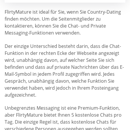
FlirtyMature ist ideal für Sie, wenn Sie Country-Dating
finden möchten. Um die Seitenmitglieder zu
kontaktieren, können Sie die Chat- und Private
Messaging-Funktionen verwenden.
Der einzige Unterschied besteht darin, dass die Chat-
Funktion in der rechten Ecke der Webseite angezeigt
wird, unabhängig davon, auf welcher Seite Sie sich
befinden und dass auf private Nachrichten über das E-
Mail-Symbol in jedem Profil zugegriffen wird. Jedes
Gespräch, unabhängig davon, welche Funktion Sie
verwendet haben, wird jedoch in Ihrem Posteingang
aufgezeichnet.
Unbegrenztes Messaging ist eine Premium-Funktion,
aber FlirtyMature bietet Ihnen 5 kostenlose Chats pro
Tag. Die einzige Regel ist, dass kostenlose Chats für
verschiedene Personen ausgegeben werden sollten.