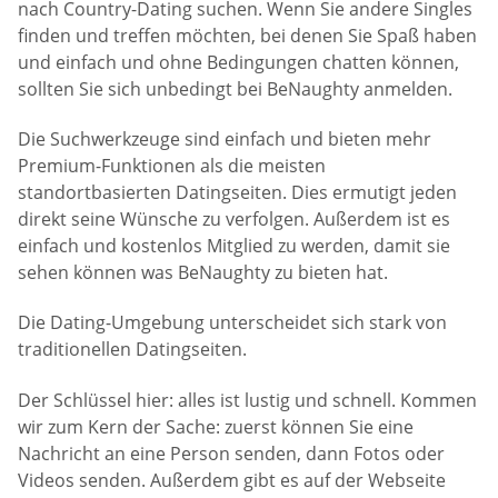
nach Country-Dating suchen. Wenn Sie andere Singles
finden und treffen möchten, bei denen Sie Spaß haben
und einfach und ohne Bedingungen chatten können,
sollten Sie sich unbedingt bei BeNaughty anmelden.
Die Suchwerkzeuge sind einfach und bieten mehr
Premium-Funktionen als die meisten
standortbasierten Datingseiten. Dies ermutigt jeden
direkt seine Wünsche zu verfolgen. Außerdem ist es
einfach und kostenlos Mitglied zu werden, damit sie
sehen können was BeNaughty zu bieten hat.
Die Dating-Umgebung unterscheidet sich stark von
traditionellen Datingseiten.
Der Schlüssel hier: alles ist lustig und schnell. Kommen
wir zum Kern der Sache: zuerst können Sie eine
Nachricht an eine Person senden, dann Fotos oder
Videos senden. Außerdem gibt es auf der Webseite