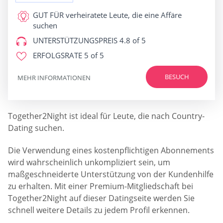
GUT FÜR
verheiratete Leute, die eine Affäre
suchen
UNTERSTÜTZUNGSPREIS
4.8 of 5
ERFOLGSRATE
5 of 5
BESUCH
MEHR INFORMATIONEN
Together2Night ist ideal für Leute, die nach Country-
Dating suchen.
Die Verwendung eines kostenpflichtigen Abonnements
wird wahrscheinlich unkompliziert sein, um
maßgeschneiderte Unterstützung von der Kundenhilfe
zu erhalten. Mit einer Premium-Mitgliedschaft bei
Together2Night auf dieser Datingseite werden Sie
schnell weitere Details zu jedem Profil erkennen.