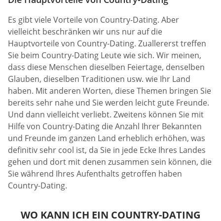
Es gibt viele Vorteile von Country-Dating. Aber
vielleicht beschränken wir uns nur auf die
Hauptvorteile von Country-Dating. Zuallererst treffen
Sie beim Country-Dating Leute wie sich. Wir meinen,
dass diese Menschen dieselben Feiertage, denselben
Glauben, dieselben Traditionen usw. wie Ihr Land
haben. Mit anderen Worten, diese Themen bringen Sie
bereits sehr nahe und Sie werden leicht gute Freunde.
Und dann vielleicht verliebt. Zweitens können Sie mit
Hilfe von Country-Dating die Anzahl Ihrer Bekannten
und Freunde im ganzen Land erheblich erhöhen, was
definitiv sehr cool ist, da Sie in jede Ecke Ihres Landes
gehen und dort mit denen zusammen sein können, die
Sie während Ihres Aufenthalts getroffen haben
Country-Dating.
WO KANN ICH EIN COUNTRY-DATING