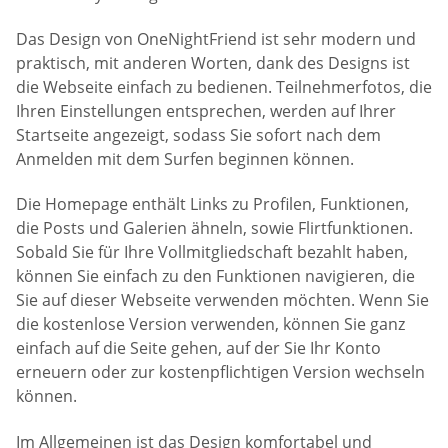
Das Design von OneNightFriend ist sehr modern und
praktisch, mit anderen Worten, dank des Designs ist
die Webseite einfach zu bedienen. Teilnehmerfotos, die
Ihren Einstellungen entsprechen, werden auf Ihrer
Startseite angezeigt, sodass Sie sofort nach dem
Anmelden mit dem Surfen beginnen können.
Die Homepage enthält Links zu Profilen, Funktionen,
die Posts und Galerien ähneln, sowie Flirtfunktionen.
Sobald Sie für Ihre Vollmitgliedschaft bezahlt haben,
können Sie einfach zu den Funktionen navigieren, die
Sie auf dieser Webseite verwenden möchten. Wenn Sie
die kostenlose Version verwenden, können Sie ganz
einfach auf die Seite gehen, auf der Sie Ihr Konto
erneuern oder zur kostenpflichtigen Version wechseln
können.
Im Allgemeinen ist das Design komfortabel und