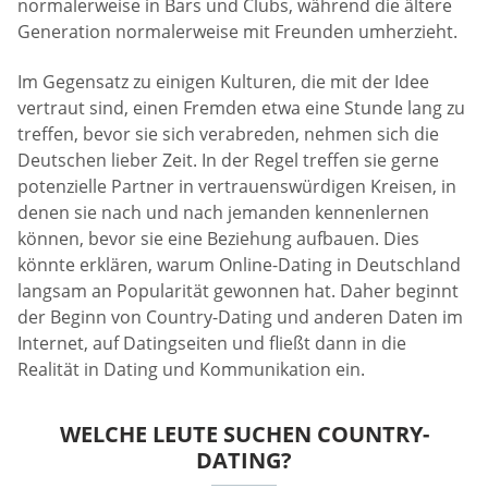
normalerweise in Bars und Clubs, während die ältere
Generation normalerweise mit Freunden umherzieht.
Im Gegensatz zu einigen Kulturen, die mit der Idee
vertraut sind, einen Fremden etwa eine Stunde lang zu
treffen, bevor sie sich verabreden, nehmen sich die
Deutschen lieber Zeit. In der Regel treffen sie gerne
potenzielle Partner in vertrauenswürdigen Kreisen, in
denen sie nach und nach jemanden kennenlernen
können, bevor sie eine Beziehung aufbauen. Dies
könnte erklären, warum Online-Dating in Deutschland
langsam an Popularität gewonnen hat. Daher beginnt
der Beginn von Country-Dating und anderen Daten im
Internet, auf Datingseiten und fließt dann in die
Realität in Dating und Kommunikation ein.
WELCHE LEUTE SUCHEN COUNTRY-
DATING?