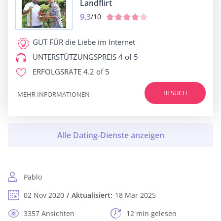
Landflirt
9.3
/10
GUT FÜR
die Liebe im Internet
UNTERSTÜTZUNGSPREIS
4 of 5
ERFOLGSRATE
4.2 of 5
BESUCH
MEHR INFORMATIONEN
Pablo
02 Nov 2020
Aktualisiert:
18 Mär 2025
3357 Ansichten
12 min gelesen