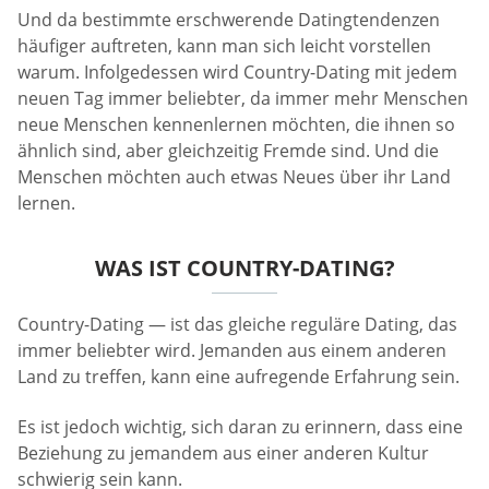
Und da bestimmte erschwerende Datingtendenzen
häufiger auftreten, kann man sich leicht vorstellen
warum. Infolgedessen wird Country-Dating mit jedem
neuen Tag immer beliebter, da immer mehr Menschen
neue Menschen kennenlernen möchten, die ihnen so
ähnlich sind, aber gleichzeitig Fremde sind. Und die
Menschen möchten auch etwas Neues über ihr Land
lernen.
WAS IST COUNTRY-DATING?
Country-Dating — ist das gleiche reguläre Dating, das
immer beliebter wird. Jemanden aus einem anderen
Land zu treffen, kann eine aufregende Erfahrung sein.
Es ist jedoch wichtig, sich daran zu erinnern, dass eine
Beziehung zu jemandem aus einer anderen Kultur
schwierig sein kann.