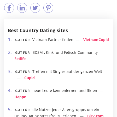
Best Country Dating sites
Vietnam-Partner finden
VietnamСupid
GUT FÜR
BDSM-, Kink- und Fetisch-Community
GUT FÜR
Fetlife
Treffen mit Singles auf der ganzen Welt
GUT FÜR
Cupid
neue Leute kennenlernen und flirten
GUT FÜR
Happn
die Nutzer jeder Altersgruppe, um ein
GUT FÜR
Online-Dating stressfrei zu erleben
Big7.com