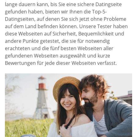
lange dauern kann, bis Sie eine sichere Datingseite
gefunden haben, bieten wir Ihnen die Top-5-
Datingseiten, auf denen Sie sich jetzt ohne Probleme
auf dem Land befinden können. Unsere Tester haben
diese Webseiten auf Sicherheit, Bequemlichkeit und
andere Punkte getestet, die sie für notwendig
erachteten und die fünf besten Webseiten aller
gefundenen Webseiten ausgewählt und kurze
Bewertungen für jede dieser Webseiten verfasst.