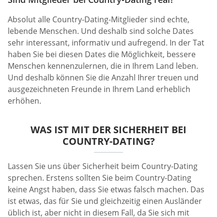
Absolut alle Country-Dating-Mitglieder sind echte,
lebende Menschen. Und deshalb sind solche Dates
sehr interessant, informativ und aufregend. In der Tat
haben Sie bei diesen Dates die Möglichkeit, bessere
Menschen kennenzulernen, die in Ihrem Land leben.
Und deshalb können Sie die Anzahl Ihrer treuen und
ausgezeichneten Freunde in Ihrem Land erheblich
erhöhen.
WAS IST MIT DER SICHERHEIT BEI
COUNTRY-DATING?
Lassen Sie uns über Sicherheit beim Country-Dating
sprechen. Erstens sollten Sie beim Country-Dating
keine Angst haben, dass Sie etwas falsch machen. Das
ist etwas, das für Sie und gleichzeitig einen Ausländer
üblich ist, aber nicht in diesem Fall, da Sie sich mit