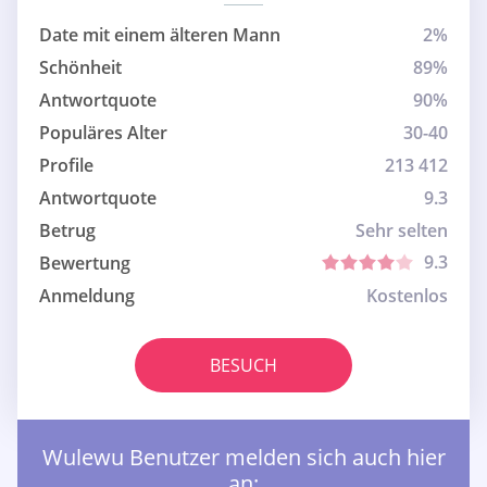
Date mit einem älteren Mann
2%
Schönheit
89%
Antwortquote
90%
Populäres Alter
30-40
Profile
213 412
Antwortquote
9.3
Betrug
Sehr selten
9.3
Bewertung
Anmeldung
Kostenlos
BESUCH
Wulewu Benutzer melden sich auch hier
an: