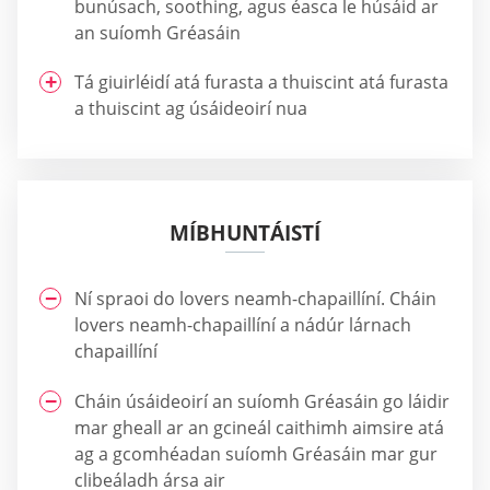
bunúsach, soothing, agus éasca le húsáid ar
an suíomh Gréasáin
Tá giuirléidí atá furasta a thuiscint atá furasta
a thuiscint ag úsáideoirí nua
MÍBHUNTÁISTÍ
Ní spraoi do lovers neamh-chapaillíní. Cháin
lovers neamh-chapaillíní a nádúr lárnach
chapaillíní
Cháin úsáideoirí an suíomh Gréasáin go láidir
mar gheall ar an gcineál caithimh aimsire atá
ag a gcomhéadan suíomh Gréasáin mar gur
clibeáladh ársa air