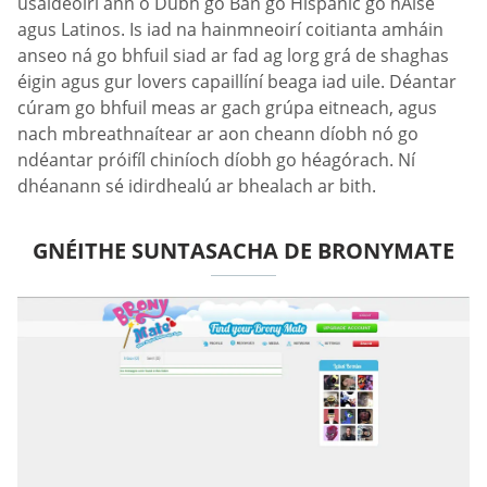
úsáideoirí ann ó Dubh go Bán go Hispanic go hÁise
agus Latinos. Is iad na hainmneoirí coitianta amháin
anseo ná go bhfuil siad ar fad ag lorg grá de shaghas
éigin agus gur lovers capaillíní beaga iad uile. Déantar
cúram go bhfuil meas ar gach grúpa eitneach, agus
nach mbreathnaítear ar aon cheann díobh nó go
ndéantar próifíl chiníoch díobh go héagórach. Ní
dhéanann sé idirdhealú ar bhealach ar bith.
GNÉITHE SUNTASACHA DE BRONYMATE