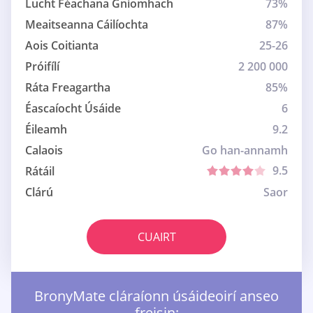
Lucht Féachana Gníomhach
73%
Meaitseanna Cáilíochta
87%
Aois Coitianta
25-26
Próifílí
2 200 000
Ráta Freagartha
85%
Éascaíocht Úsáide
6
Éileamh
9.2
Calaois
Go han-annamh
9.5
Rátáil
Clárú
Saor
CUAIRT
BronyMate cláraíonn úsáideoirí anseo
freisin: