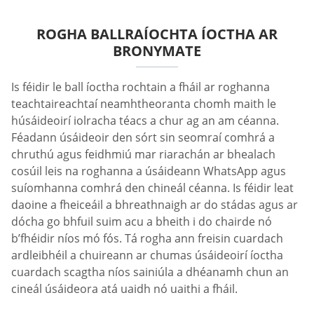
ROGHA BALLRAÍOCHTA ÍOCTHA AR
BRONYMATE
Is féidir le ball íoctha rochtain a fháil ar roghanna
teachtaireachtaí neamhtheoranta chomh maith le
húsáideoirí iolracha téacs a chur ag an am céanna.
Féadann úsáideoir den sórt sin seomraí comhrá a
chruthú agus feidhmiú mar riarachán ar bhealach
cosúil leis na roghanna a úsáideann WhatsApp agus
suíomhanna comhrá den chineál céanna. Is féidir leat
daoine a fheiceáil a bhreathnaigh ar do stádas agus ar
dócha go bhfuil suim acu a bheith i do chairde nó
b’fhéidir níos mó fós. Tá rogha ann freisin cuardach
ardleibhéil a chuireann ar chumas úsáideoirí íoctha
cuardach scagtha níos sainiúla a dhéanamh chun an
cineál úsáideora atá uaidh nó uaithi a fháil.