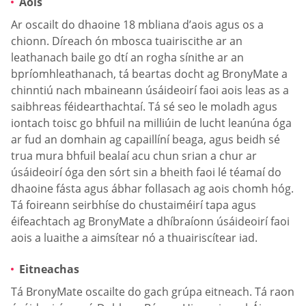
Aois
Ar oscailt do dhaoine 18 mbliana d’aois agus os a
chionn. Díreach ón mbosca tuairiscithe ar an
leathanach baile go dtí an rogha sínithe ar an
bpríomhleathanach, tá beartas docht ag BronyMate a
chinntiú nach mbaineann úsáideoirí faoi aois leas as a
saibhreas féidearthachtaí. Tá sé seo le moladh agus
iontach toisc go bhfuil na milliúin de lucht leanúna óga
ar fud an domhain ag capaillíní beaga, agus beidh sé
trua mura bhfuil bealaí acu chun srian a chur ar
úsáideoirí óga den sórt sin a bheith faoi lé téamaí do
dhaoine fásta agus ábhar follasach ag aois chomh hóg.
Tá foireann seirbhíse do chustaiméirí tapa agus
éifeachtach ag BronyMate a dhíbraíonn úsáideoirí faoi
aois a luaithe a aimsítear nó a thuairiscítear iad.
Eitneachas
Tá BronyMate oscailte do gach grúpa eitneach. Tá raon