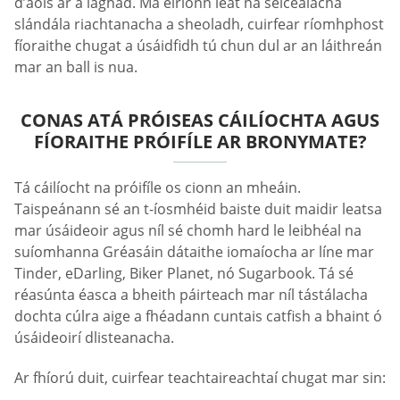
d’aois ar a laghad. Má éiríonn leat na seiceálacha
slándála riachtanacha a sheoladh, cuirfear ríomhphost
fíoraithe chugat a úsáidfidh tú chun dul ar an láithreán
mar an ball is nua.
CONAS ATÁ PRÓISEAS CÁILÍOCHTA AGUS
FÍORAITHE PRÓIFÍLE AR BRONYMATE?
Tá cáilíocht na próifíle os cionn an mheáin.
Taispeánann sé an t-íosmhéid baiste duit maidir leatsa
mar úsáideoir agus níl sé chomh hard le leibhéal na
suíomhanna Gréasáin dátaithe iomaíocha ar líne mar
Tinder, eDarling, Biker Planet, nó Sugarbook. Tá sé
réasúnta éasca a bheith páirteach mar níl tástálacha
dochta cúlra aige a fhéadann cuntais catfish a bhaint ó
úsáideoirí dlisteanacha.
Ar fhíorú duit, cuirfear teachtaireachtaí chugat mar sin: