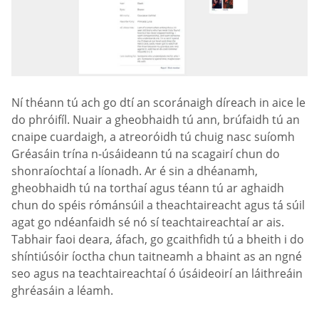
Ní théann tú ach go dtí an scoránaigh díreach in aice le
do phróifíl. Nuair a gheobhaidh tú ann, brúfaidh tú an
cnaipe cuardaigh, a atreoróidh tú chuig nasc suíomh
Gréasáin trína n-úsáideann tú na scagairí chun do
shonraíochtaí a líonadh. Ar é sin a dhéanamh,
gheobhaidh tú na torthaí agus téann tú ar aghaidh
chun do spéis rómánsúil a theachtaireacht agus tá súil
agat go ndéanfaidh sé nó sí teachtaireachtaí ar ais.
Tabhair faoi deara, áfach, go gcaithfidh tú a bheith i do
shíntiúsóir íoctha chun taitneamh a bhaint as an ngné
seo agus na teachtaireachtaí ó úsáideoirí an láithreáin
ghréasáin a léamh.