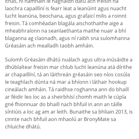
Ithas, ní hamháin le haghaidh dátú ach freisin na
laochra capaillíní is fearr leat a leanúint agus nuacht
lucht leanúna, beochana, agus grafaicí milis a roinnt
freisin. Tá comhéadan blagála aischothaithe aige a
mheabhraíonn na seanlaethanta maithe nuair a bhí
blaganna ag claonadh, agus ní raibh sna suíomhanna
Gréasáin ach mealladh taobh amháin.
Suíomh Gréasáin dhátú nuálach agus ultra-inúsáidte a
dhúblaítear freisin mar chlub lucht leanúna atá dírithe
ar chapaillíní, tá an láithreán gréasáin seo níos cosúla
le teaghlach dúnta ná mar a bhíonn i láthair hookup
cineálach amháin. Tá raidhse roghanna ann do bhaill
ar féidir leo íoc as a sheirbhísí chomh maith le cúpla
gné fhionnuar do bhaill nach bhfuil in ann an táille
síntiúis a íoc ag am ar leith. Bunaithe sa bhliain 2013, is
cinnte nach bhfuil aon mhaolú ar BronyMate sa
chluiche dhátú.