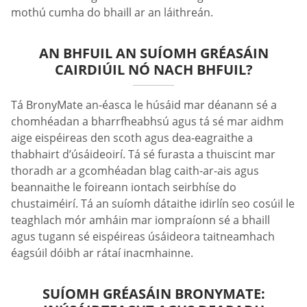
mothú cumha do bhaill ar an láithreán.
AN BHFUIL AN SUÍOMH GRÉASÁIN
CAIRDIÚIL NÓ NACH BHFUIL?
Tá BronyMate an-éasca le húsáid mar déanann sé a
chomhéadan a bharrfheabhsú agus tá sé mar aidhm
aige eispéireas den scoth agus dea-eagraithe a
thabhairt d’úsáideoirí. Tá sé furasta a thuiscint mar
thoradh ar a gcomhéadan blag caith-ar-ais agus
beannaithe le foireann iontach seirbhíse do
chustaiméirí. Tá an suíomh dátaithe idirlín seo cosúil le
teaghlach mór amháin mar iompraíonn sé a bhaill
agus tugann sé eispéireas úsáideora taitneamhach
éagsúil dóibh ar rátaí inacmhainne.
SUÍOMH GRÉASÁIN BRONYMATE: