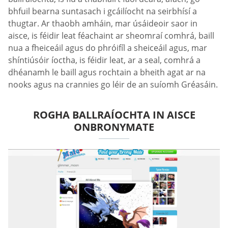
bhfuil bearna suntasach i gcáilíocht na seirbhísí a
thugtar. Ar thaobh amháin, mar úsáideoir saor in
aisce, is féidir leat féachaint ar sheomraí comhrá, baill
nua a fheiceáil agus do phróifíl a sheiceáil agus, mar
shíntiúsóir íoctha, is féidir leat, ar a seal, comhrá a
dhéanamh le baill agus rochtain a bheith agat ar na
nooks agus na crannies go léir de an suíomh Gréasáin.
ROGHA BALLRAÍOCHTA IN AISCE
ONBRONYMATE