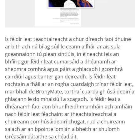
Is féidir leat teachtaireacht a chur díreach faoi dhuine
ar bith ach ná bí ag súil le ceann a fháil ar ais sula
gceannaíonn tú plean síntiúis, in éineacht leis an
bhfíric gur féidir leat cumarsáid a dhéanamh ar
sheomra comhrá agus páirt a ghlacadh i gcomhrá
cairdiúil agus banter gan deireadh. Is féidir leat
rochtain a fháil ar an rogha cuardaigh trínar féidir leat,
mar bhall de BronyMate, torthaí cuardaigh úsáideoirí a
ghlacann le do mhaisiúil a scagadh. Is féidir leat a
dhéanamh faoi aon bhunfheidhm amháin ach amháin
nach féidir leat féachaint ar theachtaireachtaí a
chuireann comhúsáideoirí chugat, rud a chuireann
salach ar an bpointe iomlán a bheith ar shuíomh
Gréasáin dátaithe sa chéad áit.