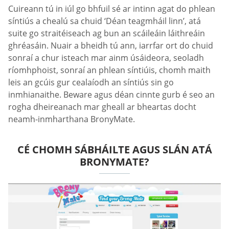
Cuireann tú in iúl go bhfuil sé ar intinn agat do phlean
síntiús a chealú sa chuid ‘Déan teagmháil linn’, atá
suite go straitéiseach ag bun an scáileáin láithreáin
ghréasáin. Nuair a bheidh tú ann, iarrfar ort do chuid
sonraí a chur isteach mar ainm úsáideora, seoladh
ríomhphoist, sonraí an phlean síntiúis, chomh maith
leis an gcúis gur cealaíodh an síntiús sin go
inmhianaithe. Beware agus déan cinnte gurb é seo an
rogha dheireanach mar gheall ar bheartas docht
neamh-inmharthana BronyMate.
CÉ CHOMH SÁBHÁILTE AGUS SLÁN ATÁ
BRONYMATE?