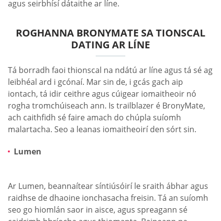
agus seirbhísí dátaithe ar líne.
ROGHANNA BRONYMATE SA TIONSCAL
DATING AR LÍNE
Tá borradh faoi thionscal na ndátú ar líne agus tá sé ag
leibhéal ard i gcónaí. Mar sin de, i gcás gach aip
iontach, tá idir ceithre agus cúigear iomaitheoir nó
rogha tromchúiseach ann. Is trailblazer é BronyMate,
ach caithfidh sé faire amach do chúpla suíomh
malartacha. Seo a leanas iomaitheoirí den sórt sin.
Lumen
Ar Lumen, beannaítear síntiúsóirí le sraith ábhar agus
raidhse de dhaoine ionchasacha freisin. Tá an suíomh
seo go hiomlán saor in aisce, agus spreagann sé