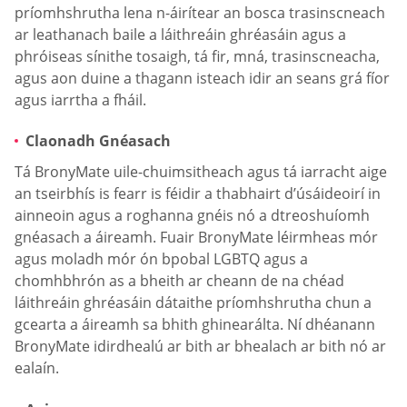
príomhshrutha lena n-áirítear an bosca trasinscneach
ar leathanach baile a láithreáin ghréasáin agus a
phróiseas sínithe tosaigh, tá fir, mná, trasinscneacha,
agus aon duine a thagann isteach idir an seans grá fíor
agus iarrtha a fháil.
Claonadh Gnéasach
Tá BronyMate uile-chuimsitheach agus tá iarracht aige
an tseirbhís is fearr is féidir a thabhairt d’úsáideoirí in
ainneoin agus a roghanna gnéis nó a dtreoshuíomh
gnéasach a áireamh. Fuair BronyMate léirmheas mór
agus moladh mór ón bpobal LGBTQ agus a
chomhbhrón as a bheith ar cheann de na chéad
láithreáin ghréasáin dátaithe príomhshrutha chun a
gcearta a áireamh sa bhith ghinearálta. Ní dhéanann
BronyMate idirdhealú ar bith ar bhealach ar bith nó ar
ealaín.