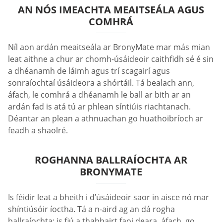
AN NÓS IMEACHTA MEAITSEÁLA AGUS
COMHRÁ
Níl aon ardán meaitseála ar BronyMate mar más mian
leat aithne a chur ar chomh-úsáideoir caithfidh sé é sin
a dhéanamh de láimh agus trí scagairí agus
sonraíochtaí úsáideora a shórtáil. Tá bealach ann,
áfach, le comhrá a dhéanamh le ball ar bith ar an
ardán fad is atá tú ar phlean síntiúis riachtanach.
Déantar an plean a athnuachan go huathoibríoch ar
feadh a shaolré.
ROGHANNA BALLRAÍOCHTA AR
BRONYMATE
Is féidir leat a bheith i d’úsáideoir saor in aisce nó mar
shíntiúsóir íoctha. Tá a n-aird ag an dá rogha
ballraíochta; is fiú a thabhairt faoi deara, áfach, go