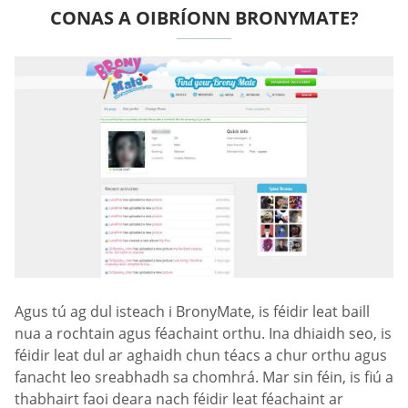
CONAS A OIBRÍONN BRONYMATE?
Agus tú ag dul isteach i BronyMate, is féidir leat baill
nua a rochtain agus féachaint orthu. Ina dhiaidh seo, is
féidir leat dul ar aghaidh chun téacs a chur orthu agus
fanacht leo sreabhadh sa chomhrá. Mar sin féin, is fiú a
thabhairt faoi deara nach féidir leat féachaint ar