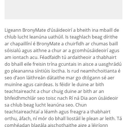
Ligeann BronyMate d’úsáideoirí a bheith ina mbaill de
chlub lucht leanúna uathúil. Is teaghlach beag dírithe
ar chapaillíní é BronyMate a chuirfidh ar chumas baill
sóisialú agus aithne a chur ar a gcomhúsáideoirí agus
am iontach acu. Féadfaidh tú ardaitheoir a thabhairt
do bhaill eile freisin trína gcuntais in aisce a uasghrádú
go pleananna síntiúis íoctha. Is rud neamhchoitianta é
seo d’aon láithreán dátaithe mar go dtógann sé aer
muiníne agus cairdeas. Is féidir le duine ar bith
teachtaireacht a chur chuig duine ar bith ar an
bhfeidhmchlár seo toisc nach Rí ná Dia aon úsáideoir
sa chlub beag lucht leanúna seo. Chun
teachtaireachtaí a léamh agus freagra a thabhairt
orthu, áfach, ní mór do bhall liostáil le plean ar leith. Tá
comhéadan blagála aischothaithe aige a léiríonn