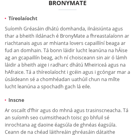
BRONYMATE
Tíreolaíocht
Suíomh Gréasáin dhátú domhanda, ilnáisiúnta agus
thar a bheith ildánach é BronyMate a fhreastalaíonn ar
riachtanais agus ar mhianta lovers capaillíní beaga ar
fud an domhain. Tá bonn láidir lucht leanúna na hÁise
ag an gcapaillín beag, ach ní choisceann sin air ó lámh
láidir a bheith aige i radharc dhátú Mheiriceá agus na
hAfraice. Tá a thíreolaíocht i gcéin agus i gcóngar mar a
úsáideann sé a chomhéadan uathúil chun na mílte
lucht leanúna a spochadh gach lá eile.
Inscne
Ar oscailt d’fhir agus do mhná agus trasinscneacha. Tá
an suíomh seo cuimsitheach toisc go bhfuil sé
inrochtana ag daoine éagsúla de ghnéas éagsúla.
Ceann de na chéad láithreáin ghréasáin dátaithe