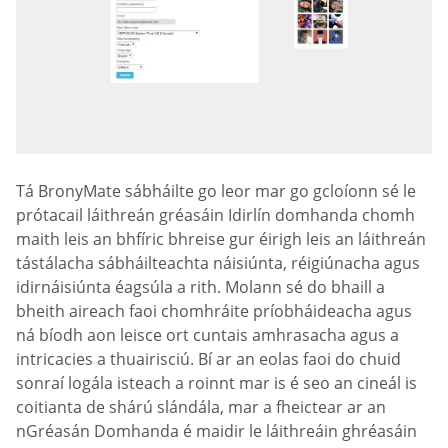
Tá BronyMate sábháilte go leor mar go gcloíonn sé le
prótacail láithreán gréasáin Idirlín domhanda chomh
maith leis an bhfíric bhreise gur éirigh leis an láithreán
tástálacha sábháilteachta náisiúnta, réigiúnacha agus
idirnáisiúnta éagsúla a rith. Molann sé do bhaill a
bheith aireach faoi chomhráite príobháideacha agus
ná bíodh aon leisce ort cuntais amhrasacha agus a
intricacies a thuairisciú. Bí ar an eolas faoi do chuid
sonraí logála isteach a roinnt mar is é seo an cineál is
coitianta de shárú slándála, mar a fheictear ar an
nGréasán Domhanda é maidir le láithreáin ghréasáin