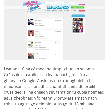
Leanann tú na céimeanna simplí chun an suíomh
Gréasáin a oscailt ar an leathanach gréasáin a
ghineann Google. Ansin téann tú ar aghaidh trí
mhionsonraí a líonadh a chomhdhéanfaidh próifíl
d’úsáideora. Ina dhiaidh sin, fanfaidh tú cúpla nóiméad
agus gheobhaidh foireann BronyMate amach nach
róbat tú agus, go deimhin, suas go dtí 18 mbliana