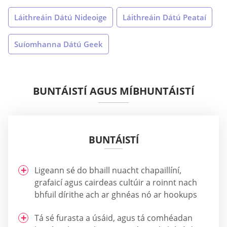
Láithreáin Dátú Nideoige
Láithreáin Dátú Peataí
Suíomhanna Dátú Geek
BUNTÁISTÍ AGUS MÍBHUNTÁISTÍ
BUNTÁISTÍ
Ligeann sé do bhaill nuacht chapaillíní,
grafaicí agus cairdeas cultúir a roinnt nach
bhfuil dírithe ach ar ghnéas nó ar hookups
Tá sé furasta a úsáid, agus tá comhéadan