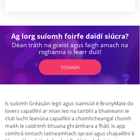
Ag lorg suíomh foirfe daidí siúcra?
Déan tráth na gceist agus faigh amach na
roghanna is fearr duit!
TOSAIGH
Is suíomh Gréasáin legit agus siamsúil é BronyMate do
lovers capaillíní ar mian leo na tairbhí a bhaineann le
club lucht leanúna capaillíní a chomhcheangal chomh
maith le caidrimh bhuana ghrámhara a fháil. Is app
comhrá iontach taitneamhach spraoi agus chapaillíní é