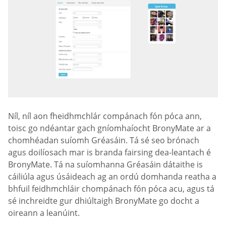
Níl, níl aon fheidhmchlár compánach fón póca ann,
toisc go ndéantar gach gníomhaíocht BronyMate ar a
chomhéadan suíomh Gréasáin. Tá sé seo brónach
agus doilíosach mar is branda fairsing dea-leantach é
BronyMate. Tá na suíomhanna Gréasáin dátaithe is
cáiliúla agus úsáideach ag an ordú domhanda reatha a
bhfuil feidhmchláir chompánach fón póca acu, agus tá
sé inchreidte gur dhiúltaigh BronyMate go docht a
oireann a leanúint.