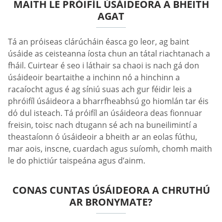
MAITH LE PRÓIFÍL ÚSÁIDEORA A BHEITH
AGAT
Tá an próiseas clárúcháin éasca go leor, ag baint
úsáide as ceisteanna íosta chun an tátal riachtanach a
fháil. Cuirtear é seo i láthair sa chaoi is nach gá don
úsáideoir beartaithe a inchinn nó a hinchinn a
racaíocht agus é ag síniú suas ach gur féidir leis a
phróifíl úsáideora a bharrfheabhsú go hiomlán tar éis
dó dul isteach. Tá próifíl an úsáideora deas fionnuar
freisin, toisc nach dtugann sé ach na buneilimintí a
theastaíonn ó úsáideoir a bheith ar an eolas fúthu,
mar aois, inscne, cuardach agus suíomh, chomh maith
le do phictiúr taispeána agus d’ainm.
CONAS CUNTAS ÚSÁIDEORA A CHRUTHÚ
AR BRONYMATE?