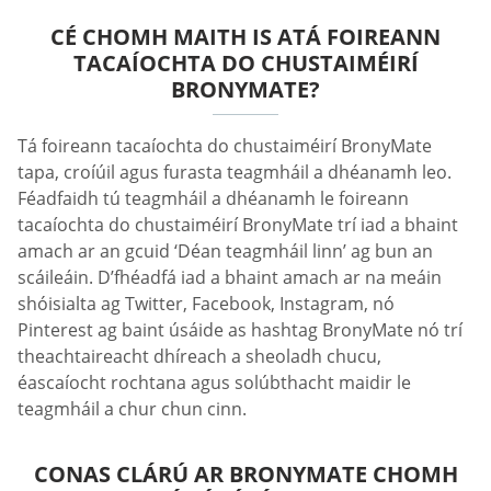
CÉ CHOMH MAITH IS ATÁ FOIREANN
TACAÍOCHTA DO CHUSTAIMÉIRÍ
BRONYMATE?
Tá foireann tacaíochta do chustaiméirí BronyMate
tapa, croíúil agus furasta teagmháil a dhéanamh leo.
Féadfaidh tú teagmháil a dhéanamh le foireann
tacaíochta do chustaiméirí BronyMate trí iad a bhaint
amach ar an gcuid ‘Déan teagmháil linn’ ag bun an
scáileáin. D’fhéadfá iad a bhaint amach ar na meáin
shóisialta ag Twitter, Facebook, Instagram, nó
Pinterest ag baint úsáide as hashtag BronyMate nó trí
theachtaireacht dhíreach a sheoladh chucu,
éascaíocht rochtana agus solúbthacht maidir le
teagmháil a chur chun cinn.
CONAS CLÁRÚ AR BRONYMATE CHOMH