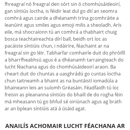
fhreagraí nó freagraí den sórt sin ó chomhúsáideoirí,
gan síntiús íoctha, is féidir leat dul go dtí an seomra
comhrá agus cairde a dhéanamh trína gcomhráite a
leanúint agus smiles agus emoji milis a sheoladh. Arís
eile, má shocraíonn tú an comhrá a thabhairt chuig
bosca teachtaireachta dírí ball, beidh ort íoc as
pacáiste síntiúis chun, i ndáiríre, féachaint ar na
freagraí sin go léir. Tabharfar comhairle duit do phróifíl
a bharrfheabhsú agus é a dhéanamh tarraingteach do
lucht féachana agus do chomhúsáideoirí araon. Ba
cheart duit do chuntas a uasghrádú go cuntas íoctha
chun taitneamh a bhaint as na buntáistí iomadúla a
bhaineann leis an suíomh Gréasáin. Féadfaidh tú íoc
freisin as pleananna síntiúis do bhaill de do rogha féin
má mheasann tú go bhfuil sé oiriúnach agus ag brath
ar an bplean síntiúis atá á úsáid agat.
ANAILÍS ACHOMAIR LUCHT FÉACHANA AR