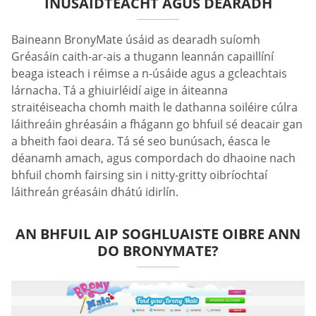
INÚSÁIDTEACHT AGUS DEARADH
Baineann BronyMate úsáid as dearadh suíomh
Gréasáin caith-ar-ais a thugann leannán capaillíní
beaga isteach i réimse a n-úsáide agus a gcleachtais
lárnacha. Tá a ghiuirléidí aige in áiteanna
straitéiseacha chomh maith le dathanna soiléire cúlra
láithreáin ghréasáin a fhágann go bhfuil sé deacair gan
a bheith faoi deara. Tá sé seo bunúsach, éasca le
déanamh amach, agus compordach do dhaoine nach
bhfuil chomh fairsing sin i nitty-gritty oibríochtaí
láithreán gréasáin dhátú idirlín.
AN BHFUIL AIP SOGHLUAISTE OIBRE ANN
DO BRONYMATE?