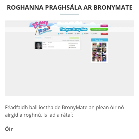
ROGHANNA PRAGHSÁLA AR BRONYMATE
Féadfaidh ball íoctha de BronyMate an plean óir nó
airgid a roghnú. Is iad a rátaí:
Óir