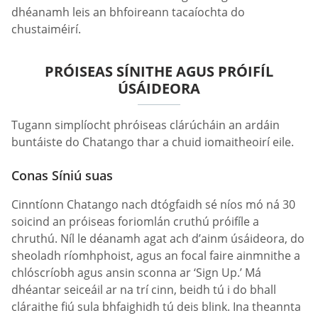
dhéanamh leis an bhfoireann tacaíochta do
chustaiméirí.
PRÓISEAS SÍNITHE AGUS PRÓIFÍL
ÚSÁIDEORA
Tugann simplíocht phróiseas clárúcháin an ardáin
buntáiste do Chatango thar a chuid iomaitheoirí eile.
Conas Síniú suas
Cinntíonn Chatango nach dtógfaidh sé níos mó ná 30
soicind an próiseas foriomlán cruthú próifíle a
chruthú. Níl le déanamh agat ach d’ainm úsáideora, do
sheoladh ríomhphoist, agus an focal faire ainmnithe a
chlóscríobh agus ansin sconna ar ‘Sign Up.’ Má
dhéantar seiceáil ar na trí cinn, beidh tú i do bhall
cláraithe fiú sula bhfaighidh tú deis blink. Ina theannta