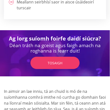
Meallann seirbhísí saor in aisce úsáideoirí
turscair
Ag lorg suíomh foirfe daidí siúcra?
Déan tráth na gceist agus faigh amach na
roghanna is fearr duit!
TOSAIGH
In aimsir an lae inniu, tá an chuid is mó de na
suíomhanna comhrá imithe nó curtha go domhain faoi
na líonraí meán sóisialta. Mar sin féin, tá ceann ann atá
ag seasamh ar leithligh ón slua. Sea, is é an suíomh sin