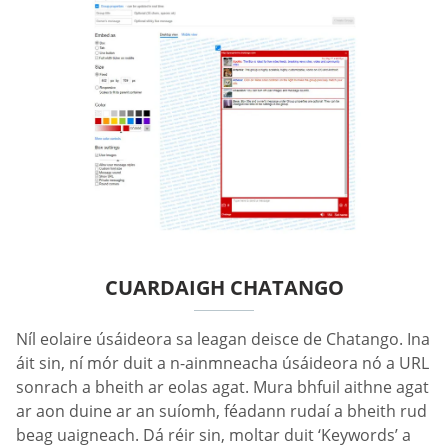
CUARDAIGH CHATANGO
Níl eolaire úsáideora sa leagan deisce de Chatango. Ina
áit sin, ní mór duit a n-ainmneacha úsáideora nó a URL
sonrach a bheith ar eolas agat. Mura bhfuil aithne agat
ar aon duine ar an suíomh, féadann rudaí a bheith rud
beag uaigneach. Dá réir sin, moltar duit ‘Keywords’ a