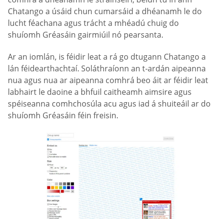
Chatango a úsáid chun cumarsáid a dhéanamh le do
lucht féachana agus trácht a mhéadú chuig do
shuíomh Gréasáin gairmiúil nó pearsanta.
Ar an iomlán, is féidir leat a rá go dtugann Chatango a
lán féidearthachtaí. Soláthraíonn an t-ardán aipeanna
nua agus nua ar aipeanna comhrá beo áit ar féidir leat
labhairt le daoine a bhfuil caitheamh aimsire agus
spéiseanna comhchosúla acu agus iad á shuiteáil ar do
shuíomh Gréasáin féin freisin.