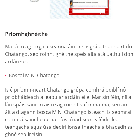
Príomhghnéithe
Má tá tú ag lorg cúiseanna áirithe le grá a thabhairt do
Chatango, seo roinnt gnéithe speisialta atá uathúil don
ardán seo:
Boscaí MINI Chatango
Is é príomh-neart Chatango grúpa comhrá poiblí nó
príobháideach a leabú ar ardáin eile. Mar sin féin, níl a
lán spáis saor in aisce ag roinnt suíomhanna; seo an
áit a dtagann bosca MINI Chatango isteach. Is seomraí
comhrá saincheaptha níos lú iad seo. Is féidir leat
teangacha agus úsáideoirí ionsaitheacha a bhacadh sa
ghné seo freisin.