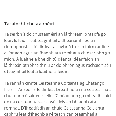
Tacaíocht chustaiméirí
Tá seirbhís do chustaiméirí an láithreáin iontaofa go
leor. Is féidir leat teagmháil a dhéanamh leo trí
ríomhphost. Is féidir leat a roghnú freisin foirm ar líne
a líonadh agus an fhadhb atá romhat a chlóscríobh go
mion. A luaithe a bheidh tú déanta, déanfaidh an
láithreán athbhreithniú ar do bhrón agus rachaidh sé i
dteagmháil leat a luaithe is féidir.
Tá rannán cinnte Ceisteanna Coitianta ag Chatango
freisin. Anseo, is féidir leat breathnú trí na ceisteanna a
chuireann úsáideoirí eile. D’fhéadfadh go mbeadh cuid
de na ceisteanna seo cosúil leis an bhfadhb atá
romhat. D’fhéadfadh an chuid Ceisteanna Coitianta
cabhrú leat d’fhadhb a réiteach gan teagmháil a