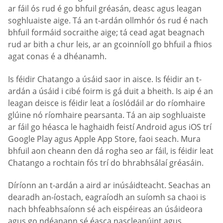
ar fáil ós rud é go bhfuil gréasán, deasc agus leagan
soghluaiste aige. Tá an t-ardán ollmhór ós rud é nach
bhfuil formáid socraithe aige; tá cead agat beagnach
rud ar bith a chur leis, ar an gcoinníoll go bhfuil a fhios
agat conas é a dhéanamh.
Is féidir Chatango a úsáid saor in aisce. Is féidir an t-
ardán a úsáid i cibé foirm is gá duit a bheith. Is aip é an
leagan deisce is féidir leat a íoslódáil ar do ríomhaire
glúine nó ríomhaire pearsanta. Tá an aip soghluaiste
ar fáil go héasca le haghaidh feistí Android agus iOS trí
Google Play agus Apple App Store, faoi seach. Mura
bhfuil aon cheann den dá rogha seo ar fáil, is féidir leat
Chatango a rochtain fós trí do bhrabhsálaí gréasáin.
Díríonn an t-ardán a aird ar inúsáidteacht. Seachas an
dearadh an-íostach, eagraíodh an suíomh sa chaoi is
nach bhfeabhsaíonn sé ach eispéireas an úsáideora
agus go ndéanann sé éasca nascleanúint agus