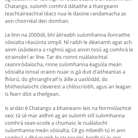
Chatango, suíomh comhrá dátaithe a thairgeann
teachtaireachtaí téacs nua le daoine randamacha as
aon choirnéal den domhan.
Le linn na 2000idí, bhí áitreabh suíomhanna líonraithe
sóisialta réasúnta simplí. Ní raibh le déanamh agat ach
ainm úsáideora a roghnú agus ansin tosú ag comhrá le
strainséirí ar líne. Tar éis roinnt nuálaíochtaí
ceannródaíocha, rinne suíomhanna éagsúla meán
sóisialta ionsaí orainn nuair is gá duit d’aitheantas a
fhíorú, do ghrianghraif is áille a uaslódáil, do
bhitheolaíocht cleverest a chlóscríobh, agus an leagan
is fearr díot a theilgean.
Is ardán é Chatango a bhaineann leis na foirmiúlachtaí
seo; tá sé mar aidhm ag an suíomh stíl suíomhanna
comhrá sean-scoile a chumasc le nuálaíocht
suíomhanna meán sóisialta. Cé go mbeidh tú in ann
comhrá a dhéanamh le strainséirí, beidh tú in ann