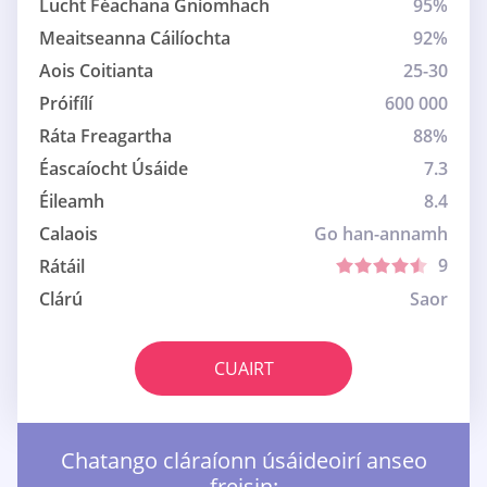
Lucht Féachana Gníomhach
95%
Meaitseanna Cáilíochta
92%
Aois Coitianta
25-30
Próifílí
600 000
Ráta Freagartha
88%
Éascaíocht Úsáide
7.3
Éileamh
8.4
Calaois
Go han-annamh
9
Rátáil
Clárú
Saor
CUAIRT
Chatango cláraíonn úsáideoirí anseo
freisin: