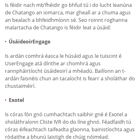
Is féidir nach mb’fhéidir go bhfuil tú i do lucht leanúna
de Chatango an iomarca, mar gheall ar a chuma agus
an bealach a bhfeidhmíonn sé. Seo roinnt roghanna
malartacha de Chatango is féidir leat a úsáid:
ÚsáideoirEngage
Is ardán comhrá éasca le húsáid agus le tuiscint é
UserEngage atá dírithe ar chomhrá agus
rannpháirtíocht úsáideoirí a mhéadú. Bailíonn an t-
ardán faisnéis chun an tacaíocht is fearr a sholáthar do
chustaiméirí.
Exotel
Is córas fón gnó cumhachtach saibhir gné é Exotel a
sholáthraíonn Cliste IVR do do líne ghnó. Féadfaidh tú
córas éifeachtach taifeadta glaonna, bainistíochta agus
ródaithe a bhunú laistigh de chúig nóiméad.