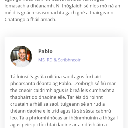
iomasach a dhéanamh. Ní thógfaidh sé níos mó ná an
méid is gnách seasmhachta gach gné a thairgeann
Chatango a fháil amach.
Pablo
MS, RD & Scríbhneoir
Tá foinsí éagsúla oiliúna saoil agus forbairt
phearsanta déanta ag Pablo. D'oibrigh sé fiú mar
theicneoir caidrimh agus is breá leis cumhacht a
thabhairt do dhaoine eile. Tar éis dó roinnt
cruatain a fháil sa saol, tuigeann sé an rud a
théann daoine eile tríd agus tá sé sásta cabhrú
leo. Tá a phríomhfhócas ar fhéinmhuinín a thógáil
agus peirspictíochtaí daoine ar a ndúshláin a