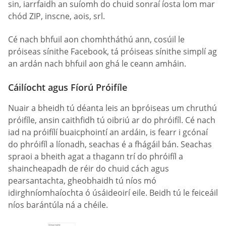
sin, iarrfaidh an suíomh do chuid sonraí íosta lom mar
chód ZIP, inscne, aois, srl.
Cé nach bhfuil aon chomhtháthú ann, cosúil le
próiseas sínithe Facebook, tá próiseas sínithe simplí ag
an ardán nach bhfuil aon ghá le ceann amháin.
Cáilíocht agus Fíorú Próifíle
Nuair a bheidh tú déanta leis an bpróiseas um chruthú
próifíle, ansin caithfidh tú oibriú ar do phróifíl. Cé nach
iad na próifílí buaicphointí an ardáin, is fearr i gcónaí
do phróifíl a líonadh, seachas é a fhágáil bán. Seachas
spraoi a bheith agat a thagann trí do phróifíl a
shaincheapadh de réir do chuid cách agus
pearsantachta, gheobhaidh tú níos mó
idirghníomhaíochta ó úsáideoirí eile. Beidh tú le feiceáil
níos barántúla ná a chéile.