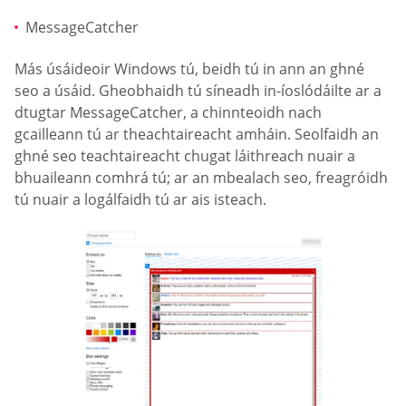
MessageCatcher
Más úsáideoir Windows tú, beidh tú in ann an ghné
seo a úsáid. Gheobhaidh tú síneadh in-íoslódáilte ar a
dtugtar MessageCatcher, a chinnteoidh nach
gcailleann tú ar theachtaireacht amháin. Seolfaidh an
ghné seo teachtaireacht chugat láithreach nuair a
bhuaileann comhrá tú; ar an mbealach seo, freagróidh
tú nuair a logálfaidh tú ar ais isteach.