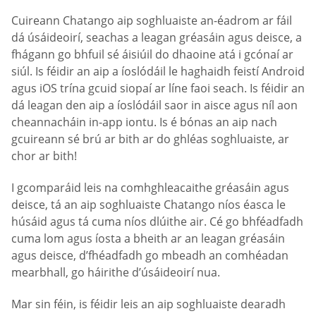
Cuireann Chatango aip soghluaiste an-éadrom ar fáil
dá úsáideoirí, seachas a leagan gréasáin agus deisce, a
fhágann go bhfuil sé áisiúil do dhaoine atá i gcónaí ar
siúl. Is féidir an aip a íoslódáil le haghaidh feistí Android
agus iOS trína gcuid siopaí ar líne faoi seach. Is féidir an
dá leagan den aip a íoslódáil saor in aisce agus níl aon
cheannacháin in-app iontu. Is é bónas an aip nach
gcuireann sé brú ar bith ar do ghléas soghluaiste, ar
chor ar bith!
I gcomparáid leis na comhghleacaithe gréasáin agus
deisce, tá an aip soghluaiste Chatango níos éasca le
húsáid agus tá cuma níos dlúithe air. Cé go bhféadfadh
cuma lom agus íosta a bheith ar an leagan gréasáin
agus deisce, d’fhéadfadh go mbeadh an comhéadan
mearbhall, go háirithe d’úsáideoirí nua.
Mar sin féin, is féidir leis an aip soghluaiste dearadh