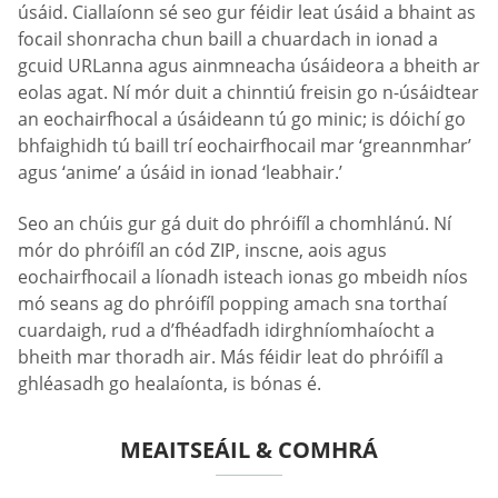
úsáid. Ciallaíonn sé seo gur féidir leat úsáid a bhaint as
focail shonracha chun baill a chuardach in ionad a
gcuid URLanna agus ainmneacha úsáideora a bheith ar
eolas agat. Ní mór duit a chinntiú freisin go n-úsáidtear
an eochairfhocal a úsáideann tú go minic; is dóichí go
bhfaighidh tú baill trí eochairfhocail mar ‘greannmhar’
agus ‘anime’ a úsáid in ionad ‘leabhair.’
Seo an chúis gur gá duit do phróifíl a chomhlánú. Ní
mór do phróifíl an cód ZIP, inscne, aois agus
eochairfhocail a líonadh isteach ionas go mbeidh níos
mó seans ag do phróifíl popping amach sna torthaí
cuardaigh, rud a d’fhéadfadh idirghníomhaíocht a
bheith mar thoradh air. Más féidir leat do phróifíl a
ghléasadh go healaíonta, is bónas é.
MEAITSEÁIL & COMHRÁ