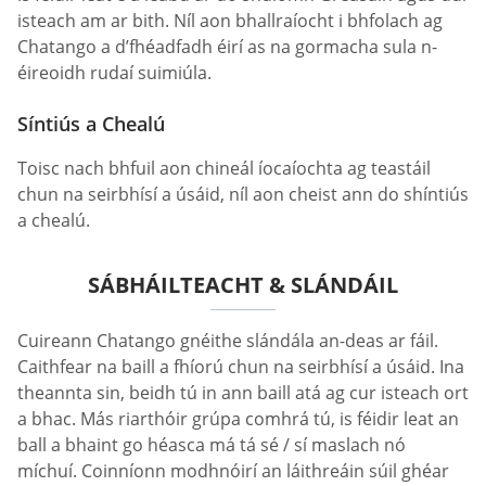
isteach am ar bith. Níl aon bhallraíocht i bhfolach ag
Chatango a d’fhéadfadh éirí as na gormacha sula n-
éireoidh rudaí suimiúla.
Síntiús a Chealú
Toisc nach bhfuil aon chineál íocaíochta ag teastáil
chun na seirbhísí a úsáid, níl aon cheist ann do shíntiús
a chealú.
SÁBHÁILTEACHT & SLÁNDÁIL
Cuireann Chatango gnéithe slándála an-deas ar fáil.
Caithfear na baill a fhíorú chun na seirbhísí a úsáid. Ina
theannta sin, beidh tú in ann baill atá ag cur isteach ort
a bhac. Más riarthóir grúpa comhrá tú, is féidir leat an
ball a bhaint go héasca má tá sé / sí maslach nó
míchuí. Coinníonn modhnóirí an láithreáin súil ghéar