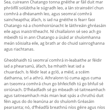
Sea, cuireann Chatango tonna gnéithe ar fáil duit mar
phróifílí solúbtha le súgradh leo, a lán strainséirí chun
comhrá a dhéanamh leo, agus seomraí comhrá
saincheaptha; áfach, is iad na gnéithe is fearr faoi
Chatango ná a chomhoiriúnacht le láithreáin ghréasáin
eile agus inaistritheacht. Ní chiallaíonn sé seo ach go
mbeidh tú in ann Chatango a úsáid ar shuíomhanna
meán sóisialta eile, ag brath ar do chuid sainroghanna
agus riachtanas.
Gheobhaidh tú seomraí comhrá in-leabaithe ar féidir
iad a phearsanú, áfach, ba mhaith leat iad a
chuardach. Is féidir leat a gcló, a méid, a scéim
dathanna, srl a athrú. Athraíonn tú cuma agus cuma
an tseomra comhrá chun go bhfeicfidh tú go bhfuil sé
oiriúnach. D’fhéadfadh sé go mbeadh sé taitneamhach
agus taitneamhach más mian leat spás a chruthú duit
féin agus do do leanúna ar do shuíomh Gréasáin
pearsanta; nó, d’fhéadfá breathnú níos géire agus níos