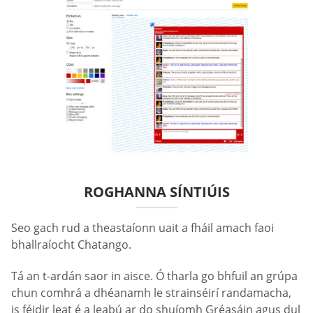
ROGHANNA SÍNTIÚIS
Seo gach rud a theastaíonn uait a fháil amach faoi
bhallraíocht Chatango.
Tá an t-ardán saor in aisce. Ó tharla go bhfuil an grúpa
chun comhrá a dhéanamh le strainséirí randamacha,
is féidir leat é a leabú ar do shuíomh Gréasáin agus dul