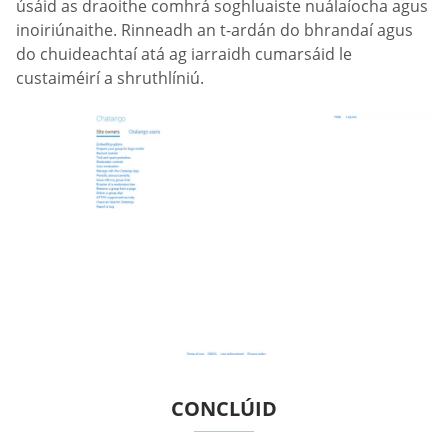
úsáid as draoithe comhrá soghluaiste nuálaíocha agus
inoiriúnaithe. Rinneadh an t-ardán do bhrandaí agus
do chuideachtaí atá ag iarraidh cumarsáid le
custaiméirí a shruthlíniú.
CONCLÚID