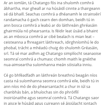
Ar an iomlán, tá Chatango fós ina shuíomh comhrá
ábhartha, mar gheall ar na húsáidí cinnte a thairgeann
sé dá bhaill. Seachas comhrá a dhéanamh le strainséirí
randamacha ó gach cearn den domhan, beidh tú in
ann bosca comhrá a leabú ar do láithreáin ghréasáin
ghairmiúla nó phearsanta. Is féidir leat úsáid a bhaint
as an mbosca comhrá ar cibé bealach is mian leat –
ceisteanna a fhreagairt láithreach, idirghníomhú le do
phobal, trácht a mhéadú chuig do shuíomh Gréasáin,
srl. Tá sé mar aidhm ag Chatango simplíocht seanaoise
seomraí comhrá a chumasc chomh maith le gnéithe
nua-aimseartha suíomhanna meán sóisialta inniu.
Cé go bhféadfadh an láithreán breathnú beagán níos
casta ná suíomhanna seomra comhrá eile, beidh tú in
ann níos mó de do phearsantacht a chur in iúl sa
chanbhás bán, a bhuíochas sin do phróifílí
inoiriúnaithe agus seomraí comhrá. Tá Chatango saor
in aisce le húsáid agus cuireann sé áisiúlacht iontach