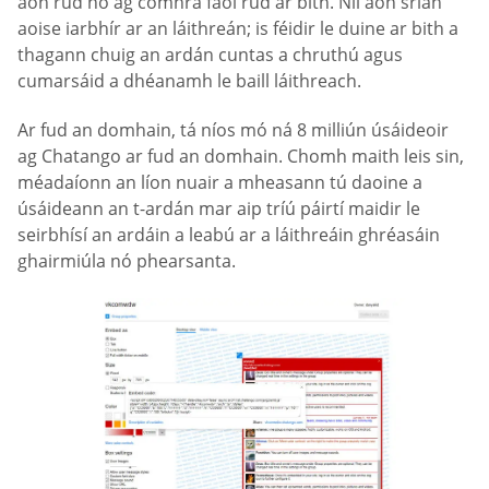
aon rud nó ag comhrá faoi rud ar bith. Níl aon srian
aoise iarbhír ar an láithreán; is féidir le duine ar bith a
thagann chuig an ardán cuntas a chruthú agus
cumarsáid a dhéanamh le baill láithreach.
Ar fud an domhain, tá níos mó ná 8 milliún úsáideoir
ag Chatango ar fud an domhain. Chomh maith leis sin,
méadaíonn an líon nuair a mheasann tú daoine a
úsáideann an t-ardán mar aip tríú páirtí maidir le
seirbhísí an ardáin a leabú ar a láithreáin ghréasáin
ghairmiúla nó phearsanta.