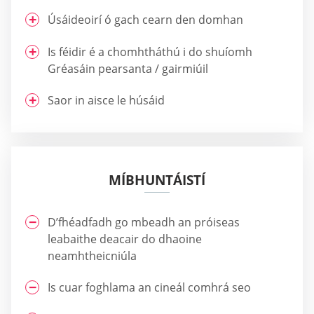
Úsáideoirí ó gach cearn den domhan
Is féidir é a chomhtháthú i do shuíomh
Gréasáin pearsanta / gairmiúil
Saor in aisce le húsáid
MÍBHUNTÁISTÍ
D’fhéadfadh go mbeadh an próiseas
leabaithe deacair do dhaoine
neamhtheicniúla
Is cuar foghlama an cineál comhrá seo