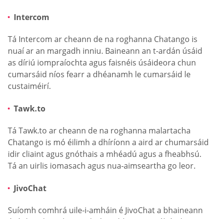
Intercom
Tá Intercom ar cheann de na roghanna Chatango is
nuaí ar an margadh inniu. Baineann an t-ardán úsáid
as díriú iompraíochta agus faisnéis úsáideora chun
cumarsáid níos fearr a dhéanamh le cumarsáid le
custaiméirí.
Tawk.to
Tá Tawk.to ar cheann de na roghanna malartacha
Chatango is mó éilimh a dhíríonn a aird ar chumarsáid
idir cliaint agus gnóthais a mhéadú agus a fheabhsú.
Tá an uirlis iomasach agus nua-aimseartha go leor.
JivoChat
Suíomh comhrá uile-i-amháin é JivoChat a bhaineann