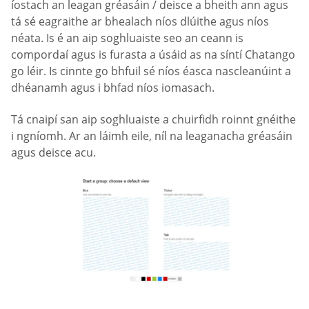
íostach an leagan gréasáin / deisce a bheith ann agus
tá sé eagraithe ar bhealach níos dlúithe agus níos
néata. Is é an aip soghluaiste seo an ceann is
compordaí agus is furasta a úsáid as na síntí Chatango
go léir. Is cinnte go bhfuil sé níos éasca nascleanúint a
dhéanamh agus i bhfad níos iomasach.
Tá cnaipí san aip soghluaiste a chuirfidh roinnt gnéithe
i ngníomh. Ar an láimh eile, níl na leaganacha gréasáin
agus deisce acu.