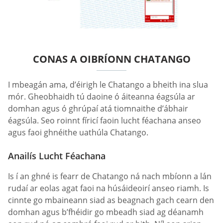
CONAS A OIBRÍONN CHATANGO
I mbeagán ama, d’éirigh le Chatango a bheith ina slua
mór. Gheobhaidh tú daoine ó áiteanna éagsúla ar
domhan agus ó ghrúpaí atá tiomnaithe d’ábhair
éagsúla. Seo roinnt fíricí faoin lucht féachana anseo
agus faoi ghnéithe uathúla Chatango.
Anailís Lucht Féachana
Is í an ghné is fearr de Chatango ná nach mbíonn a lán
rudaí ar eolas agat faoi na húsáideoirí anseo riamh. Is
cinnte go mbaineann siad as beagnach gach cearn den
domhan agus b’fhéidir go mbeadh siad ag déanamh