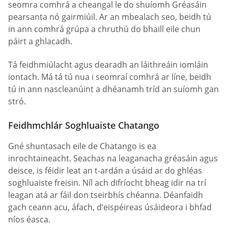
seomra comhrá a cheangal le do shuíomh Gréasáin
pearsanta nó gairmiúil. Ar an mbealach seo, beidh tú
in ann comhrá grúpa a chruthú do bhaill eile chun
páirt a ghlacadh.
Tá feidhmiúlacht agus dearadh an láithreáin iomláin
iontach. Má tá tú nua i seomraí comhrá ar líne, beidh
tú in ann nascleanúint a dhéanamh tríd an suíomh gan
stró.
Feidhmchlár Soghluaiste Chatango
Gné shuntasach eile de Chatango is ea
inrochtaineacht. Seachas na leaganacha gréasáin agus
deisce, is féidir leat an t-ardán a úsáid ar do ghléas
soghluaiste freisin. Níl ach difríocht bheag idir na trí
leagan atá ar fáil don tseirbhís chéanna. Déanfaidh
gach ceann acu, áfach, d’eispéireas úsáideora i bhfad
níos éasca.