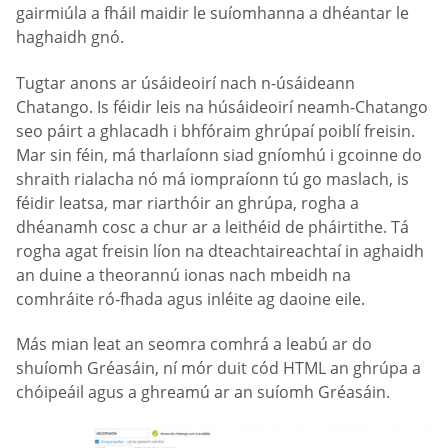
gairmiúla a fháil maidir le suíomhanna a dhéantar le
haghaidh gnó.
Tugtar anons ar úsáideoirí nach n-úsáideann
Chatango. Is féidir leis na húsáideoirí neamh-Chatango
seo páirt a ghlacadh i bhfóraim ghrúpaí poiblí freisin.
Mar sin féin, má tharlaíonn siad gníomhú i gcoinne do
shraith rialacha nó má iompraíonn tú go maslach, is
féidir leatsa, mar riarthóir an ghrúpa, rogha a
dhéanamh cosc a chur ar a leithéid de pháirtithe. Tá
rogha agat freisin líon na dteachtaireachtaí in aghaidh
an duine a theorannú ionas nach mbeidh na
comhráite ró-fhada agus inléite ag daoine eile.
Más mian leat an seomra comhrá a leabú ar do
shuíomh Gréasáin, ní mór duit cód HTML an ghrúpa a
chóipeáil agus a ghreamú ar an suíomh Gréasáin.