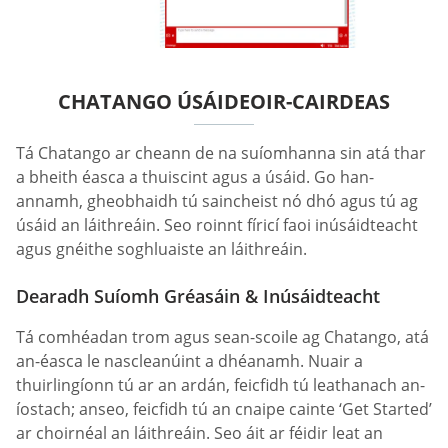
CHATANGO ÚSÁIDEOIR-CAIRDEAS
Tá Chatango ar cheann de na suíomhanna sin atá thar
a bheith éasca a thuiscint agus a úsáid. Go han-
annamh, gheobhaidh tú saincheist nó dhó agus tú ag
úsáid an láithreáin. Seo roinnt fíricí faoi inúsáidteacht
agus gnéithe soghluaiste an láithreáin.
Dearadh Suíomh Gréasáin & Inúsáidteacht
Tá comhéadan trom agus sean-scoile ag Chatango, atá
an-éasca le nascleanúint a dhéanamh. Nuair a
thuirlingíonn tú ar an ardán, feicfidh tú leathanach an-
íostach; anseo, feicfidh tú an cnaipe cainte ‘Get Started’
ar choirnéal an láithreáin. Seo áit ar féidir leat an