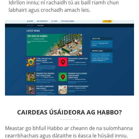
Idirlíon inniu; ní rachaidh tú as baill riamh chun
labhairt agus crochadh amach leis.
CAIRDEAS ÚSÁIDEORA AG HABBO?
Meastar go bhfuil Habbo ar cheann de na suíomhanna
cearrbhachais agus dátaithe is éasca le húsáid inniu.