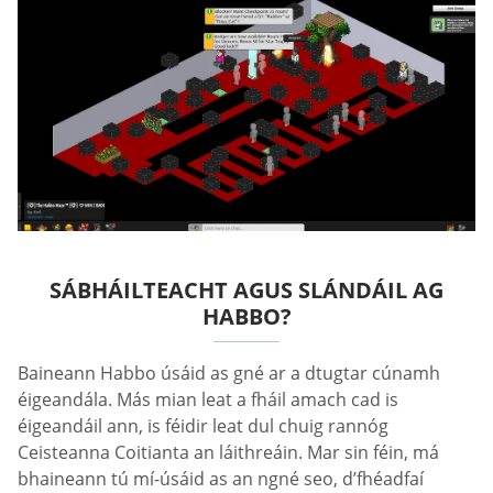
SÁBHÁILTEACHT AGUS SLÁNDÁIL AG
HABBO?
Baineann Habbo úsáid as gné ar a dtugtar cúnamh
éigeandála. Más mian leat a fháil amach cad is
éigeandáil ann, is féidir leat dul chuig rannóg
Ceisteanna Coitianta an láithreáin. Mar sin féin, má
bhaineann tú mí-úsáid as an ngné seo, d’fhéadfaí