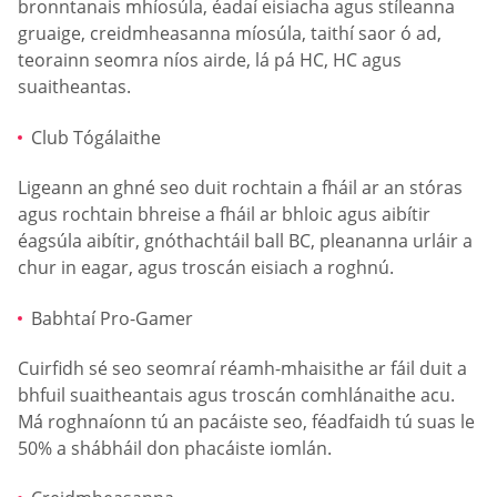
bronntanais mhíosúla, éadaí eisiacha agus stíleanna
gruaige, creidmheasanna míosúla, taithí saor ó ad,
teorainn seomra níos airde, lá pá HC, HC agus
suaitheantas.
Club Tógálaithe
Ligeann an ghné seo duit rochtain a fháil ar an stóras
agus rochtain bhreise a fháil ar bhloic agus aibítir
éagsúla aibítir, gnóthachtáil ball BC, pleananna urláir a
chur in eagar, agus troscán eisiach a roghnú.
Babhtaí Pro-Gamer
Cuirfidh sé seo seomraí réamh-mhaisithe ar fáil duit a
bhfuil suaitheantais agus troscán comhlánaithe acu.
Má roghnaíonn tú an pacáiste seo, féadfaidh tú suas le
50% a shábháil don phacáiste iomlán.