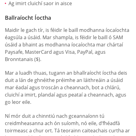
Ag imirt cluichí saor in aisce
Ballraíocht Íoctha
Maidir le gach tír, is féidir le baill modhanna íocaíochta
éagsúla a úsáid. Mar shampla, is féidir le baill ó SAM
úsáid a bhaint as modhanna íocaíochta mar chártaí
Paysafe, MasterCard agus Visa, PayPal, agus
Bronntanais ($).
Mar a luadh thuas, tugann an bhallraíocht íoctha deis
duit a lán de ghnéithe préimhe an láithreáin a úsáid
mar éadaí agus troscán a cheannach, bot a chlárú,
cluichí a imirt, plandaí agus peataí a cheannach, agus
go leor eile.
Ní mór duit a chinntiú nach gceannaíonn tú
creidmheasanna ach ón suíomh, nó eile, d’fhéadfá
toirmeasc a chur ort. Tá teorainn caiteachais curtha ar