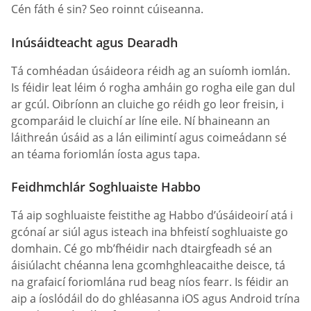
Cén fáth é sin? Seo roinnt cúiseanna.
Inúsáidteacht agus Dearadh
Tá comhéadan úsáideora réidh ag an suíomh iomlán.
Is féidir leat léim ó rogha amháin go rogha eile gan dul
ar gcúl. Oibríonn an cluiche go réidh go leor freisin, i
gcomparáid le cluichí ar líne eile. Ní bhaineann an
láithreán úsáid as a lán eilimintí agus coimeádann sé
an téama foriomlán íosta agus tapa.
Feidhmchlár Soghluaiste Habbo
Tá aip soghluaiste feistithe ag Habbo d’úsáideoirí atá i
gcónaí ar siúl agus isteach ina bhfeistí soghluaiste go
domhain. Cé go mb’fhéidir nach dtairgfeadh sé an
áisiúlacht chéanna lena gcomhghleacaithe deisce, tá
na grafaicí foriomlána rud beag níos fearr. Is féidir an
aip a íoslódáil do do ghléasanna iOS agus Android trína