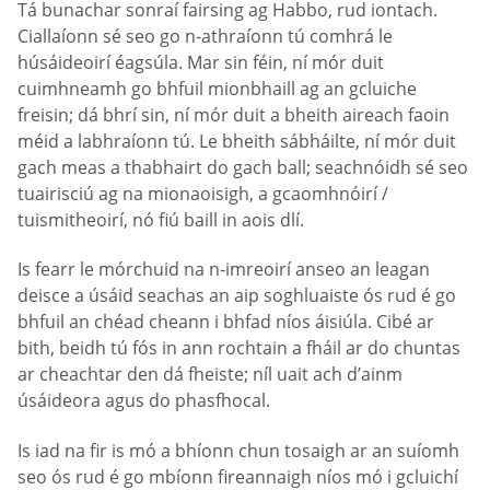
Tá bunachar sonraí fairsing ag Habbo, rud iontach.
Ciallaíonn sé seo go n-athraíonn tú comhrá le
húsáideoirí éagsúla. Mar sin féin, ní mór duit
cuimhneamh go bhfuil mionbhaill ag an gcluiche
freisin; dá bhrí sin, ní mór duit a bheith aireach faoin
méid a labhraíonn tú. Le bheith sábháilte, ní mór duit
gach meas a thabhairt do gach ball; seachnóidh sé seo
tuairisciú ag na mionaoisigh, a gcaomhnóirí /
tuismitheoirí, nó fiú baill in aois dlí.
Is fearr le mórchuid na n-imreoirí anseo an leagan
deisce a úsáid seachas an aip soghluaiste ós rud é go
bhfuil an chéad cheann i bhfad níos áisiúla. Cibé ar
bith, beidh tú fós in ann rochtain a fháil ar do chuntas
ar cheachtar den dá fheiste; níl uait ach d’ainm
úsáideora agus do phasfhocal.
Is iad na fir is mó a bhíonn chun tosaigh ar an suíomh
seo ós rud é go mbíonn fireannaigh níos mó i gcluichí