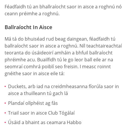
Féadfaidh tú an bhallraíocht saor in aisce a roghnú nó
ceann préimhe a roghnú.
Ballraíocht In Aisce
Má tá do bhuiséad rud beag daingean, féadfaidh tú
ballraíocht saor in aisce a roghnú. Níl teachtaireachtaí
teoranta do úsáideoirí amháin a bhfuil ballraíocht
phréimhe acu. Buailfidh tú le go leor ball eile ar na
seomraí comhrá poiblí seo freisin. I measc roinnt
gnéithe saor in aisce eile tá:
Duckets, arb iad na creidmheasanna fíorúla saor in
aisce a thuilleann tú gach lá
Plandaí ollphéist ag fás
Triail saor in aisce Club Tógálaí
Úsáid a bhaint as ceamara Habbo