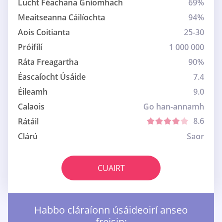
Lucht Féachana Gníomhach
69%
Meaitseanna Cáilíochta
94%
Aois Coitianta
25-30
Próifílí
1 000 000
Ráta Freagartha
90%
Éascaíocht Úsáide
7.4
Éileamh
9.0
Calaois
Go han-annamh
8.6
Rátáil
Clárú
Saor
CUAIRT
Habbo cláraíonn úsáideoirí anseo
freisin: