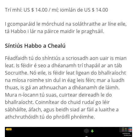
Trí mhí: US $ 14.00 / mí; iomlán de US $ 14.00
I gcomparáid le mórchuid na soláthraithe ar líne eile,
tá Habbo i lár na páirce maidir le praghsáil.
Síntiús Habbo a Chealú
Féadfaidh tú do shíntiús a scriosadh aon uair is mian
leat. Is féidir é seo a dhéanamh trí thapáil ar an táb
Socruithe. Nó eile, is féidir leat ligean do bhallraíocht
na míosa roimhe sin dul in éag leis féin; mar a luadh
thuas, is gá an athnuachan a dhéanamh de láimh.
Mura n-íocann tú suas, cuirtear deireadh le do
bhallraíocht. Coinnítear do chuid rudaí go léir
sábháilte, áfach, agus beidh siad ar fáil a luaithe a
athchruthóidh tú do phróifíl phréimhe.