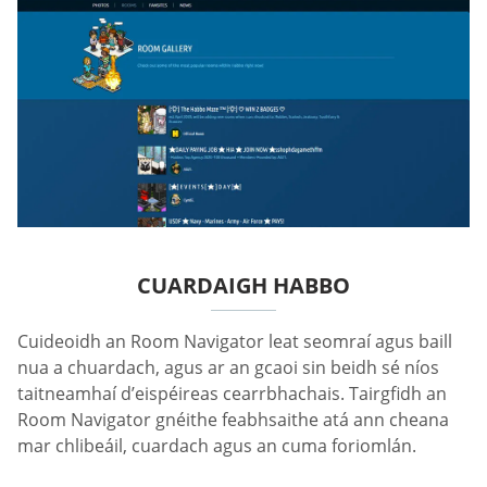
CUARDAIGH HABBO
Cuideoidh an Room Navigator leat seomraí agus baill
nua a chuardach, agus ar an gcaoi sin beidh sé níos
taitneamhaí d’eispéireas cearrbhachais. Tairgfidh an
Room Navigator gnéithe feabhsaithe atá ann cheana
mar chlibeáil, cuardach agus an cuma foriomlán.