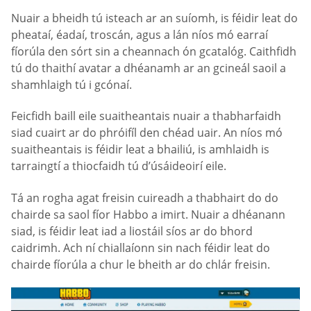
Nuair a bheidh tú isteach ar an suíomh, is féidir leat do
pheataí, éadaí, troscán, agus a lán níos mó earraí
fíorúla den sórt sin a cheannach ón gcatalóg. Caithfidh
tú do thaithí avatar a dhéanamh ar an gcineál saoil a
shamhlaigh tú i gcónaí.
Feicfidh baill eile suaitheantais nuair a thabharfaidh
siad cuairt ar do phróifíl den chéad uair. An níos mó
suaitheantais is féidir leat a bhailiú, is amhlaidh is
tarraingtí a thiocfaidh tú d’úsáideoirí eile.
Tá an rogha agat freisin cuireadh a thabhairt do do
chairde sa saol fíor Habbo a imirt. Nuair a dhéanann
siad, is féidir leat iad a liostáil síos ar do bhord
caidrimh. Ach ní chiallaíonn sin nach féidir leat do
chairde fíorúla a chur le bheith ar do chlár freisin.