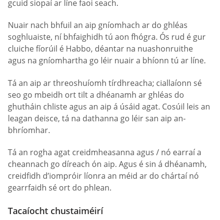
gcuid siopaí ar líne faoi seach.
Nuair nach bhfuil an aip gníomhach ar do ghléas
soghluaiste, ní bhfaighidh tú aon fhógra. Ós rud é gur
cluiche fíorúil é Habbo, déantar na nuashonruithe
agus na gníomhartha go léir nuair a bhíonn tú ar líne.
Tá an aip ar threoshuíomh tírdhreacha; ciallaíonn sé
seo go mbeidh ort tilt a dhéanamh ar ghléas do
ghutháin chliste agus an aip á úsáid agat. Cosúil leis an
leagan deisce, tá na dathanna go léir san aip an-
bhríomhar.
Tá an rogha agat creidmheasanna agus / nó earraí a
cheannach go díreach ón aip. Agus é sin á dhéanamh,
creidfidh d’iompróir líonra an méid ar do chártaí nó
gearrfaidh sé ort do phlean.
Tacaíocht chustaiméirí