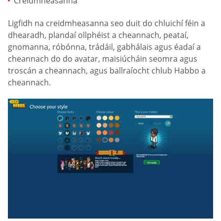
Creidmheasanna
Ligfidh na creidmheasanna seo duit do chluichí féin a
dhearadh, plandaí ollphéist a cheannach, peataí,
gnomanna, róbónna, trádáil, gabhálais agus éadaí a
cheannach do do avatar, maisiúcháin seomra agus
troscán a cheannach, agus ballraíocht chlub Habbo a
cheannach.