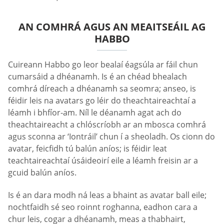
AN COMHRÁ AGUS AN MEAITSEÁIL AG
HABBO
Cuireann Habbo go leor bealaí éagsúla ar fáil chun
cumarsáid a dhéanamh. Is é an chéad bhealach
comhrá díreach a dhéanamh sa seomra; anseo, is
féidir leis na avatars go léir do theachtaireachtaí a
léamh i bhfíor-am. Níl le déanamh agat ach do
theachtaireacht a chlóscríobh ar an mbosca comhrá
agus sconna ar ‘Iontráil’ chun í a sheoladh. Os cionn do
avatar, feicfidh tú balún aníos; is féidir leat
teachtaireachtaí úsáideoirí eile a léamh freisin ar a
gcuid balún aníos.
Is é an dara modh ná leas a bhaint as avatar ball eile;
nochtfaidh sé seo roinnt roghanna, eadhon cara a
chur leis, cogar a dhéanamh, meas a thabhairt,