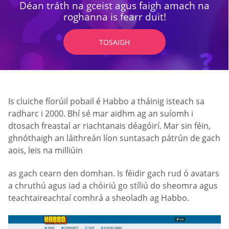
Déan tráth na gceist agus faigh amach na
roghanna is fearr duit!
TOSAIGH
Is cluiche fíorúil pobail é Habbo a tháinig isteach sa
radharc i 2000. Bhí sé mar aidhm ag an suíomh i
dtosach freastal ar riachtanais déagóirí. Mar sin féin,
ghnóthaigh an láithreán líon suntasach pátrún de gach
aois, leis na milliúin
as gach cearn den domhan. Is féidir gach rud ó avatars
a chruthú agus iad a chóiriú go stíliú do sheomra agus
teachtaireachtaí comhrá a sheoladh ag Habbo.