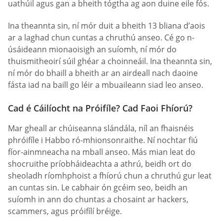
uathúil agus gan a bheith tógtha ag aon duine eile fós.
Ina theannta sin, ní mór duit a bheith 13 bliana d’aois
ar a laghad chun cuntas a chruthú anseo. Cé go n-
úsáideann mionaoisigh an suíomh, ní mór do
thuismitheoirí súil ghéar a choinneáil. Ina theannta sin,
ní mór do bhaill a bheith ar an airdeall nach daoine
fásta iad na baill go léir a mbuaileann siad leo anseo.
Cad é Cáilíocht na Próifíle? Cad Faoi Fhíorú?
Mar gheall ar chúiseanna slándála, níl an fhaisnéis
phróifíle i Habbo ró-mhionsonraithe. Ní nochtar fiú
fíor-ainmneacha na mball anseo. Más mian leat do
shocruithe príobháideachta a athrú, beidh ort do
sheoladh ríomhphoist a fhíorú chun a chruthú gur leat
an cuntas sin. Le cabhair ón gcéim seo, beidh an
suíomh in ann do chuntas a chosaint ar hackers,
scammers, agus próifílí bréige.