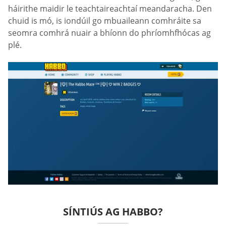
háirithe maidir le teachtaireachtaí meandaracha. Den
chuid is mó, is iondúil go mbuaileann comhráite sa
seomra comhrá nuair a bhíonn do phríomhfhócas ag
plé.
SÍNTIÚS AG HABBO?