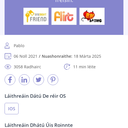
Pablo
06 Noll 2021
Nuashonraithe:
18 Márta 2025
3058 Radhairc
11 min léite
Láithreáin Dátú De réir OS
IOS
Láithreáin Dhátú Úis Roinnte