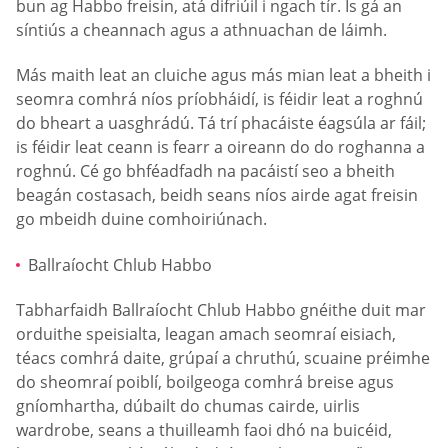
bun ag Habbo freisin, atá difriúil i ngach tír. Is gá an
síntiús a cheannach agus a athnuachan de láimh.
Más maith leat an cluiche agus más mian leat a bheith i
seomra comhrá níos príobháidí, is féidir leat a roghnú
do bheart a uasghrádú. Tá trí phacáiste éagsúla ar fáil;
is féidir leat ceann is fearr a oireann do do roghanna a
roghnú. Cé go bhféadfadh na pacáistí seo a bheith
beagán costasach, beidh seans níos airde agat freisin
go mbeidh duine comhoiriúnach.
Ballraíocht Chlub Habbo
Tabharfaidh Ballraíocht Chlub Habbo gnéithe duit mar
orduithe speisialta, leagan amach seomraí eisiach,
téacs comhrá daite, grúpaí a chruthú, scuaine préimhe
do sheomraí poiblí, boilgeoga comhrá breise agus
gníomhartha, dúbailt do chumas cairde, uirlis
wardrobe, seans a thuilleamh faoi dhó na buicéid,