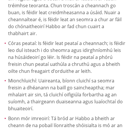
tréimhse teoranta. Chun troscán a cheannach go
buan, is féidir leat creidmheasanna a úsáid. Nuair a
cheannaítear é, is féidir leat an seomra a chur ar fáil
do chónaitheoirí Habbo ar fad chun cuairt a
thabhairt air.
Córas peataí: Is féidir leat peataí a cheannach; is féidir
leo dul isteach i do sheomra agus idirghníomhú leis
na húsáideoirí go léir. Is féidir na peataí a phórú
freisin chun peataí uathúla a chruthú agus a bheith
oilte chun freagairt d’orduithe ar leith.
Mionchluichí: Uaireanta, bíonn cluichí sa seomra
freisin a dhéanann na baill go saincheaptha; mar
mhalairt air sin, tá cluichí oifigiúla forbartha ag an
suíomh, a thairgeann duaiseanna agus luaíochtaí do
bhuaiteoirí.
Bonn mór imreoirí: Tá bród ar Habbo a bheith ar
cheann de na pobail líonraithe shóisialta is mó ar an