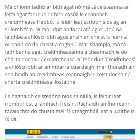
Má bhíonn fadhb ar bith agat nó má tá ceisteanna ar
leith agat faoi rud ar bith cosúil le ceannach
creidmheasa Habbo, is féidir leat scríobh síos ag an
suíomh féin. Ní mór duit an focal atá ag cruthú na
faidhbe a chlóscríobh agus ansin an cheist is fearr a
oireann do do cheist a roghnú. Mar shampla, má tá
fadhbanna agat creidmheasanna a cheannach le do
chárta dochair / creidmheasa, ní mór duit ‘Creidmheas’
a chlóscríobh ar an mbarra cuardaigh; mar thoradh air
seo beidh an creidmheas ceannaigh le ceist dochair /
chárta creidmheasa liostaithe.
Le haghaidh ceisteanna níos sainiúla, is féidir leat
ríomhphost a lámhach freisin. Rachaidh an fhoireann
tacaíochta do chustaiméirí i dteagmháil leat a luaithe is
féidir.