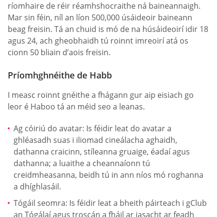
ríomhaire de réir réamhshocraithe ná baineannaigh.
Mar sin féin, níl an líon 500,000 úsáideoir baineann
beag freisin. Tá an chuid is mó de na húsáideoirí idir 18
agus 24, ach gheobhaidh tú roinnt imreoirí atá os
cionn 50 bliain d’aois freisin.
Príomhghnéithe de Habb
I measc roinnt gnéithe a fhágann gur aip eisiach go
leor é Haboo tá an méid seo a leanas.
Ag cóiriú do avatar: Is féidir leat do avatar a
ghléasadh suas i iliomad cineálacha aghaidh,
dathanna craicinn, stíleanna gruaige, éadaí agus
dathanna; a luaithe a cheannaíonn tú
creidmheasanna, beidh tú in ann níos mó roghanna
a dhíghlasáil.
Tógáil seomra: Is féidir leat a bheith páirteach i gClub
an Tógálaí agus troscán a fháil ar iasacht ar feadh