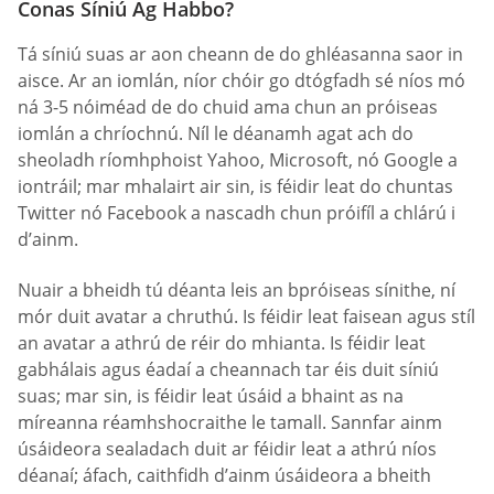
Conas Síniú Ag Habbo?
Tá síniú suas ar aon cheann de do ghléasanna saor in
aisce. Ar an iomlán, níor chóir go dtógfadh sé níos mó
ná 3-5 nóiméad de do chuid ama chun an próiseas
iomlán a chríochnú. Níl le déanamh agat ach do
sheoladh ríomhphoist Yahoo, Microsoft, nó Google a
iontráil; mar mhalairt air sin, is féidir leat do chuntas
Twitter nó Facebook a nascadh chun próifíl a chlárú i
d’ainm.
Nuair a bheidh tú déanta leis an bpróiseas sínithe, ní
mór duit avatar a chruthú. Is féidir leat faisean agus stíl
an avatar a athrú de réir do mhianta. Is féidir leat
gabhálais agus éadaí a cheannach tar éis duit síniú
suas; mar sin, is féidir leat úsáid a bhaint as na
míreanna réamhshocraithe le tamall. Sannfar ainm
úsáideora sealadach duit ar féidir leat a athrú níos
déanaí; áfach, caithfidh d’ainm úsáideora a bheith