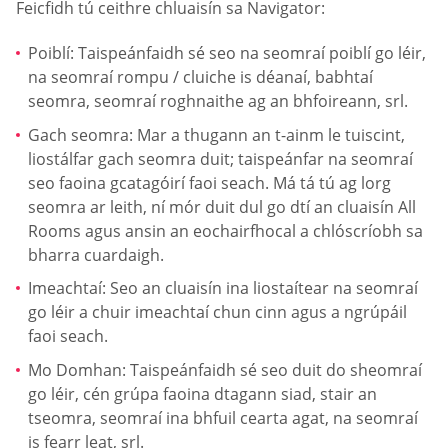
Feicfidh tú ceithre chluaisín sa Navigator:
Poiblí: Taispeánfaidh sé seo na seomraí poiblí go léir,
na seomraí rompu / cluiche is déanaí, babhtaí
seomra, seomraí roghnaithe ag an bhfoireann, srl.
Gach seomra: Mar a thugann an t-ainm le tuiscint,
liostálfar gach seomra duit; taispeánfar na seomraí
seo faoina gcatagóirí faoi seach. Má tá tú ag lorg
seomra ar leith, ní mór duit dul go dtí an cluaisín All
Rooms agus ansin an eochairfhocal a chlóscríobh sa
bharra cuardaigh.
Imeachtaí: Seo an cluaisín ina liostaítear na seomraí
go léir a chuir imeachtaí chun cinn agus a ngrúpáil
faoi seach.
Mo Domhan: Taispeánfaidh sé seo duit do sheomraí
go léir, cén grúpa faoina dtagann siad, stair an
tseomra, seomraí ina bhfuil cearta agat, na seomraí
is fearr leat, srl.