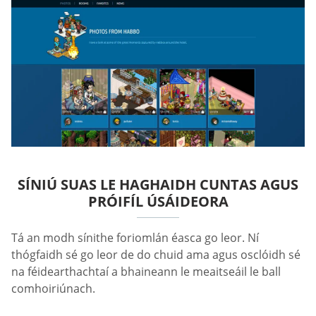
SÍNIÚ SUAS LE HAGHAIDH CUNTAS AGUS
PRÓIFÍL ÚSÁIDEORA
Tá an modh sínithe foriomlán éasca go leor. Ní
thógfaidh sé go leor de do chuid ama agus osclóidh sé
na féidearthachtaí a bhaineann le meaitseáil le ball
comhoiriúnach.