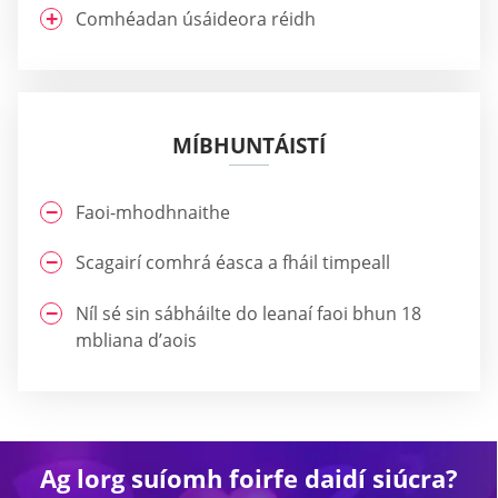
Comhéadan úsáideora réidh
MÍBHUNTÁISTÍ
Faoi-mhodhnaithe
Scagairí comhrá éasca a fháil timpeall
Níl sé sin sábháilte do leanaí faoi bhun 18
mbliana d’aois
Ag lorg suíomh foirfe daidí siúcra?