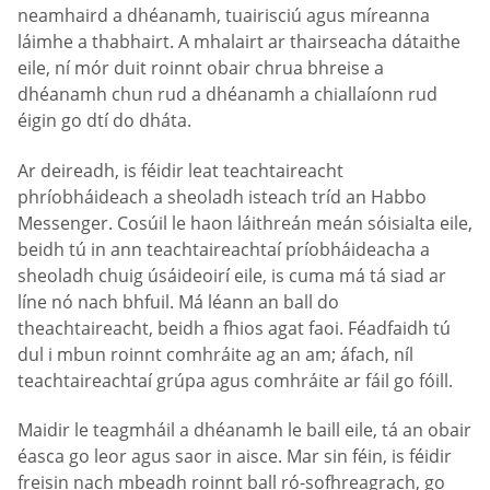
neamhaird a dhéanamh, tuairisciú agus míreanna
láimhe a thabhairt. A mhalairt ar thairseacha dátaithe
eile, ní mór duit roinnt obair chrua bhreise a
dhéanamh chun rud a dhéanamh a chiallaíonn rud
éigin go dtí do dháta.
Ar deireadh, is féidir leat teachtaireacht
phríobháideach a sheoladh isteach tríd an Habbo
Messenger. Cosúil le haon láithreán meán sóisialta eile,
beidh tú in ann teachtaireachtaí príobháideacha a
sheoladh chuig úsáideoirí eile, is cuma má tá siad ar
líne nó nach bhfuil. Má léann an ball do
theachtaireacht, beidh a fhios agat faoi. Féadfaidh tú
dul i mbun roinnt comhráite ag an am; áfach, níl
teachtaireachtaí grúpa agus comhráite ar fáil go fóill.
Maidir le teagmháil a dhéanamh le baill eile, tá an obair
éasca go leor agus saor in aisce. Mar sin féin, is féidir
freisin nach mbeadh roinnt ball ró-sofhreagrach, go