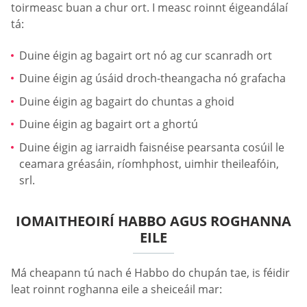
toirmeasc buan a chur ort. I measc roinnt éigeandálaí
tá:
Duine éigin ag bagairt ort nó ag cur scanradh ort
Duine éigin ag úsáid droch-theangacha nó grafacha
Duine éigin ag bagairt do chuntas a ghoid
Duine éigin ag bagairt ort a ghortú
Duine éigin ag iarraidh faisnéise pearsanta cosúil le
ceamara gréasáin, ríomhphost, uimhir theileafóin,
srl.
IOMAITHEOIRÍ HABBO AGUS ROGHANNA
EILE
Má cheapann tú nach é Habbo do chupán tae, is féidir
leat roinnt roghanna eile a sheiceáil mar: