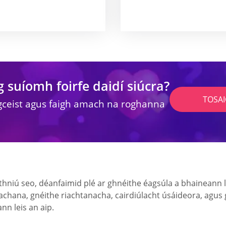
g suíomh foirfe daidí siúcra?
TOSA
gceist agus faigh amach na roghanna
thniú seo, déanfaimid plé ar ghnéithe éagsúla a bhaineann l
éachana, gnéithe riachtanacha, cairdiúlacht úsáideora, agus go
ann leis an aip.