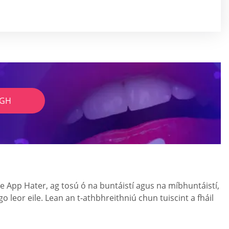
IGH
e App Hater, ag tosú ó na buntáistí agus na míbhuntáistí,
 leor eile. Lean an t-athbhreithniú chun tuiscint a fháil