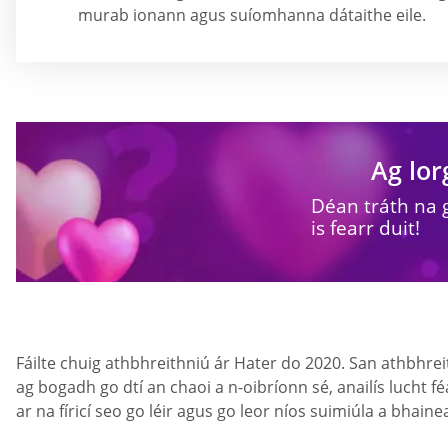
murab ionann agus suíomhanna dátaithe eile.
Ag lor
Déan tráth na 
is fearr duit!
Fáilte chuig athbhreithniú ár Hater do 2020. San athbhrei
ag bogadh go dtí an chaoi a n-oibríonn sé, anailís lucht f
ar na fíricí seo go léir agus go leor níos suimiúla a bhaine