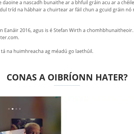
 daoine a nascadh bunaithe ar a bhfuil gráin acu ar a chéile
 dul tríd na hábhair a chuirtear ar fáil chun a gcuid gráin n
n Eanáir 2016, agus is é Stefan Wirth a chomhbhunaitheoir.
ater.com.
us tá na huimhreacha ag méadú go laethúil.
CONAS A OIBRÍONN HATER?