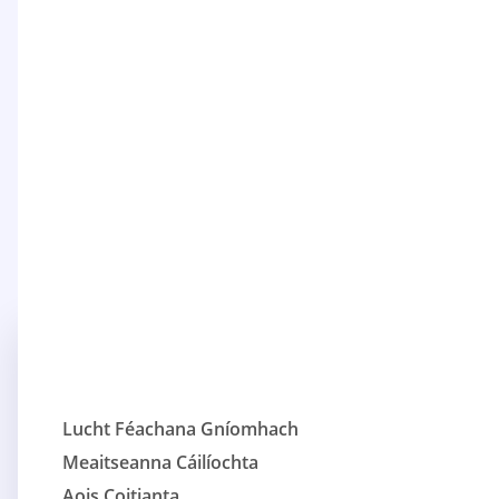
Lucht Féachana Gníomhach
Meaitseanna Cáilíochta
Aois Coitianta