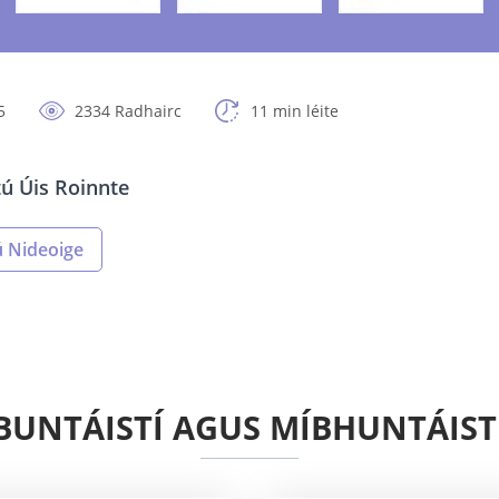
5
2334 Radhairc
11 min léite
tú Úis Roinnte
ú Nideoige
BUNTÁISTÍ AGUS MÍBHUNTÁIST