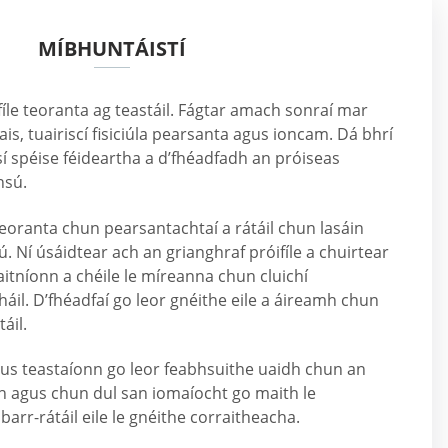
MÍBHUNTÁISTÍ
íle teoranta ag teastáil. Fágtar amach sonraí mar
is, tuairiscí fisiciúla pearsanta agus ioncam. Dá bhrí
sí spéise féideartha a d’fhéadfadh an próiseas
hsú.
eoranta chun pearsantachtaí a rátáil chun lasáin
. Ní úsáidtear ach an grianghraf próifíle a chuirtear
aitníonn a chéile le míreanna chun cluichí
háil. D’fhéadfaí go leor gnéithe eile a áireamh chun
áil.
gus teastaíonn go leor feabhsuithe uaidh chun an
h agus chun dul san iomaíocht go maith le
arr-rátáil eile le gnéithe corraitheacha.