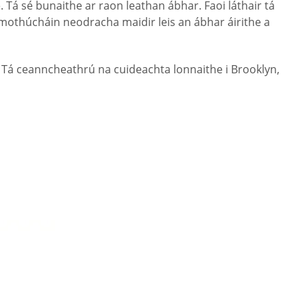
. Tá sé bunaithe ar raon leathan ábhar. Faoi láthair tá
ó mothúcháin neodracha maidir leis an ábhar áirithe a
 Tá ceanncheathrú na cuideachta lonnaithe i Brooklyn,