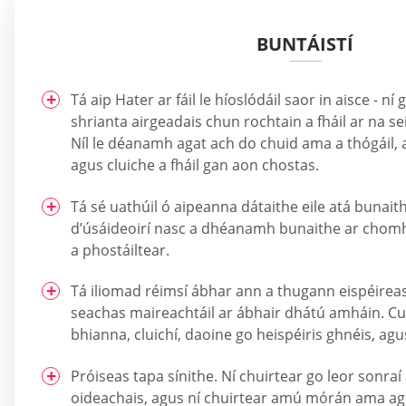
BUNTÁISTÍ
Tá aip Hater ar fáil le híoslódáil saor in aisce - ní
shrianta airgeadais chun rochtain a fháil ar na sei
Níl le déanamh agat ach do chuid ama a thógáil, a
agus cluiche a fháil gan aon chostas.
Tá sé uathúil ó aipeanna dátaithe eile atá bunait
d’úsáideoirí nasc a dhéanamh bunaithe ar chom
a phostáiltear.
Tá iliomad réimsí ábhar ann a thugann eispéirea
seachas maireachtáil ar ábhair dhátú amháin. C
bhianna, cluichí, daoine go heispéiris ghnéis, agus
Próiseas tapa sínithe. Ní chuirtear go leor sonraí 
oideachais, agus ní chuirtear amú mórán ama ag 