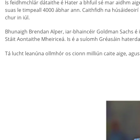
Is feidhmchlár dátaithe é Hater a bhfuil sé mar aidhm aige
suas le timpeall 4000 ábhar ann. Caithfidh na húsáideoirí
chur in iúl.
Bhunaigh Brendan Alper, iar-bhaincéir Goldman Sachs é i
Stáit Aontaithe Mheiriceá. Is é a suíomh Gréasáin haterd
Tá lucht leanúna ollmhór os cionn milliún caite aige, ag