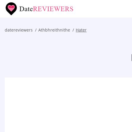
datereviewers
Athbhreithnithe
Hater