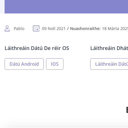
Pablo
09 Noll 2021
Nuashonraithe:
18 Márta 202
Láithreáin Dátú De réir OS
Láithreáin Dhá
Dátú Android
IOS
Láithreáin Dát