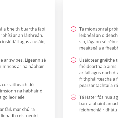
 gá a bheith buartha faoi
Tá mionsonraí próif
rbhísí ar an láithreán.
leibhéal an oideacha
 íoslódáil agus a úsáid,
sin, fágann sé réim
meaitseála a fheab
he ar swipes. Ligeann sé
Úsáidtear gnéithe t
h-mheas ar na hábhair
fhéideartha a aimsiú
ar fáil agus nach dt
frithpháirteacha a f
s corraitheach dó
pearsantachtaí a rát
uimsíonn na hábhair ó
 go leor eile.
Tá Hater fós nua a
barr a bhaint amac
ar fáil, mar chúlra
feidhmchláir dhátú b
líonadh ceistneoirí,