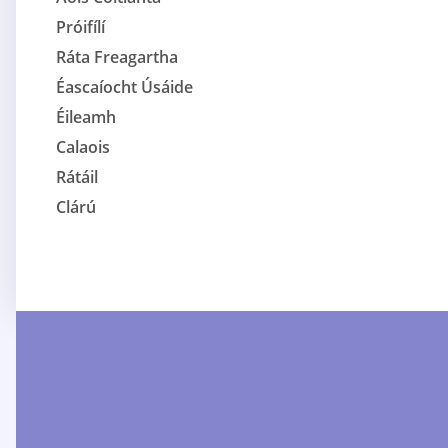
Próifílí
Ráta Freagartha
Éascaíocht Úsáide
Éileamh
Calaois
Rátáil
Clárú