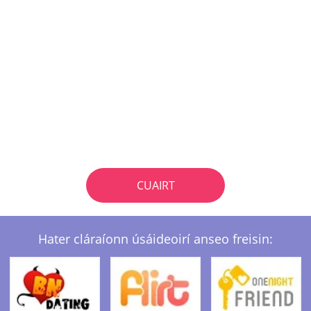
CUAIRT
Hater cláraíonn úsáideoirí anseo freisin: