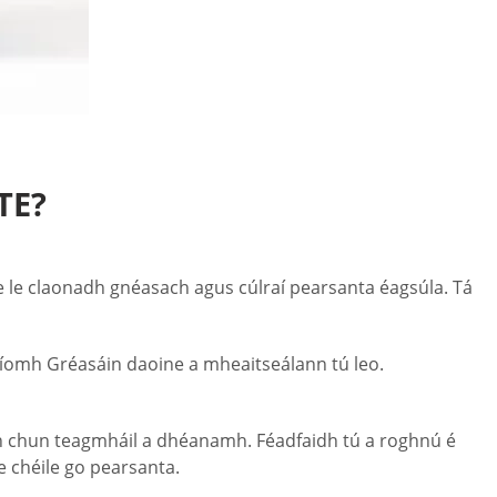
TE?
e le claonadh gnéasach agus cúlraí pearsanta éagsúla. Tá
suíomh Gréasáin daoine a mheaitseálann tú leo.
amh chun teagmháil a dhéanamh. Féadfaidh tú a roghnú é
e chéile go pearsanta.