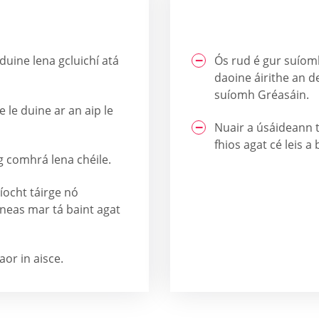
uine lena gcluichí atá
Ós rud é gur suíom
daoine áirithe an d
suíomh Gréasáin.
e le duine ar an aip le
Nuair a úsáideann t
fhios agat cé leis a
g comhrá lena chéile.
íocht táirge nó
hneas mar tá baint agat
aor in aisce.