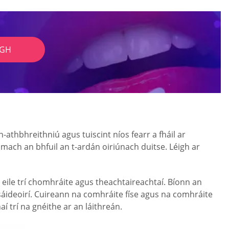
IGH
thbhreithniú agus tuiscint níos fearr a fháil ar
mach an bhfuil an t-ardán oiriúnach duitse. Léigh ar
l eile trí chomhráite agus theachtaireachtaí. Bíonn an
áideoirí. Cuireann na comhráite físe agus na comhráite
í trí na gnéithe ar an láithreán.