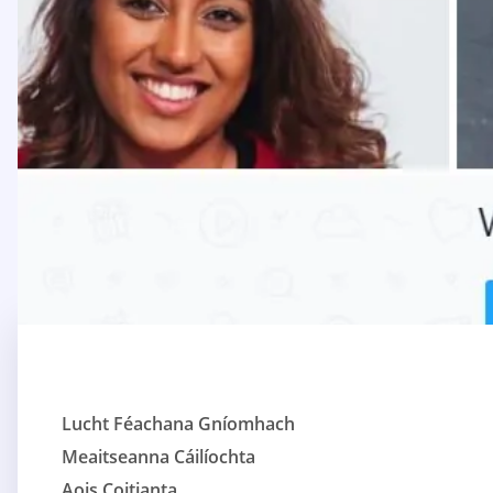
Lucht Féachana Gníomhach
Meaitseanna Cáilíochta
Aois Coitianta