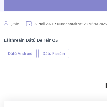
Josie
02 Noll 2021
Nuashonraithe:
23 Márta 2025
Láithreáin Dátú De réir OS
Dátú Android
Dátú Físeáin