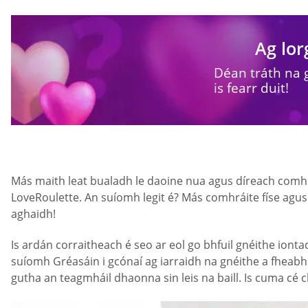
Ag lor
Déan tráth na 
is fearr duit!
Más maith leat bualadh le daoine nua agus díreach comhrá
LoveRoulette. An suíomh legit é? Más comhráite físe agus 
aghaidh!
Is ardán corraitheach é seo ar eol go bhfuil gnéithe ionta
suíomh Gréasáin i gcónaí ag iarraidh na gnéithe a fheabh
gutha an teagmháil dhaonna sin leis na baill. Is cuma cé c