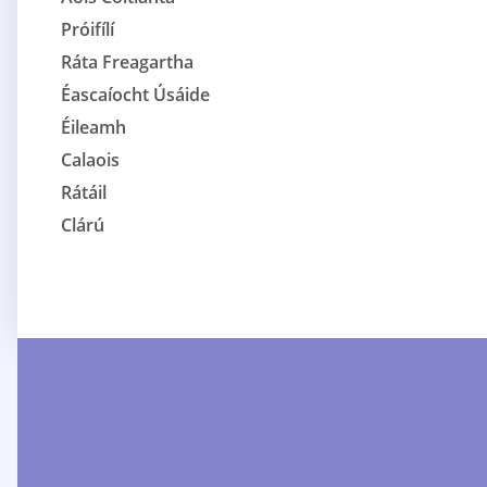
Próifílí
Ráta Freagartha
Éascaíocht Úsáide
Éileamh
Calaois
Rátáil
Clárú