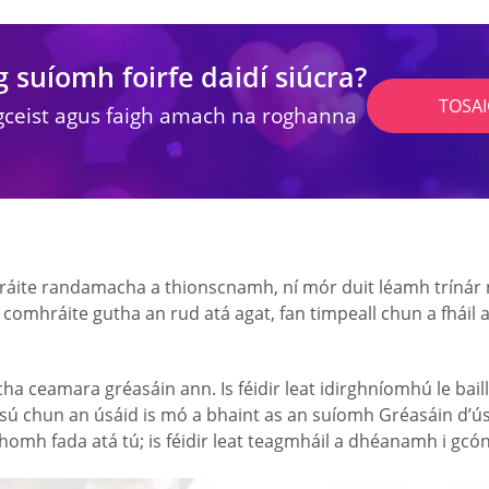
g suíomh foirfe daidí siúcra?
TOSA
gceist agus faigh amach na roghanna
ite randamacha a thionscnamh, ní mór duit léamh trínár n-a
comhráite gutha an rud atá agat, fan timpeall chun a fháil a
cha ceamara gréasáin ann. Is féidir leat idirghníomhú le bail
sú chun an úsáid is mó a bhaint as an suíomh Gréasáin d’ús
homh fada atá tú; is féidir leat teagmháil a dhéanamh i gcóna