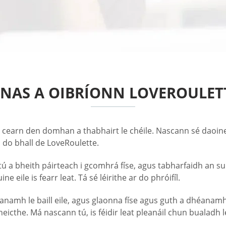
NAS A OIBRÍONN LOVEROULET
h cearn den domhan a thabhairt le chéile. Nascann sé daoin
 do bhall de LoveRoulette.
tú a bheith páirteach i gcomhrá físe, agus tabharfaidh an 
eile is fearr leat. Tá sé léirithe ar do phróifíl.
héanamh le baill eile, agus glaonna físe agus guth a dhéan
cthe. Má nascann tú, is féidir leat pleanáil chun bualadh l