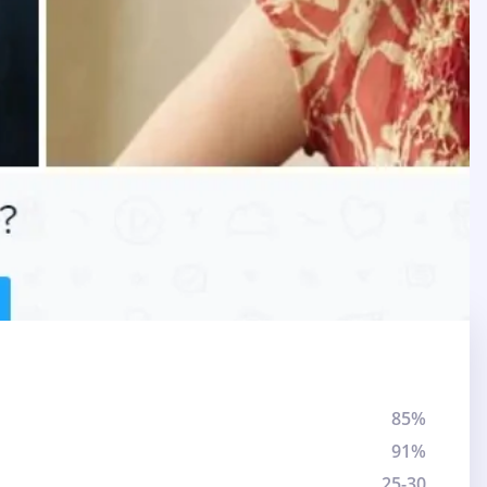
85%
91%
25-30