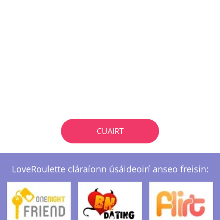
CUAIRT
LoveRoulette cláraíonn úsáideoirí anseo freisin: