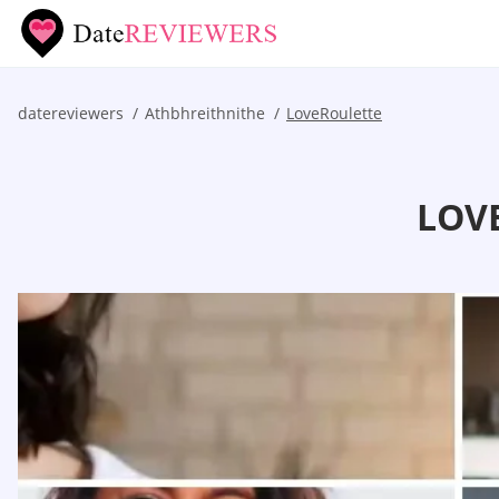
datereviewers
Athbhreithnithe
LoveRoulette
LOV