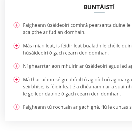
BUNTÁISTÍ
Faigheann úsáideoirí comhrá pearsanta duine le d
scaipthe ar fud an domhain.
Más mian leat, is féidir leat bualadh le chéile duin
húsáideoirí ó gach cearn den domhan.
Ní ghearrtar aon mhuirir ar úsáideoirí agus iad a
Má tharlaíonn sé go bhfuil tú ag díol nó ag marga
seirbhíse, is féidir leat é a dhéanamh ar a suaim
le go leor daoine ó gach cearn den domhan.
Faigheann tú rochtain ar gach gné, fiú le cuntas s