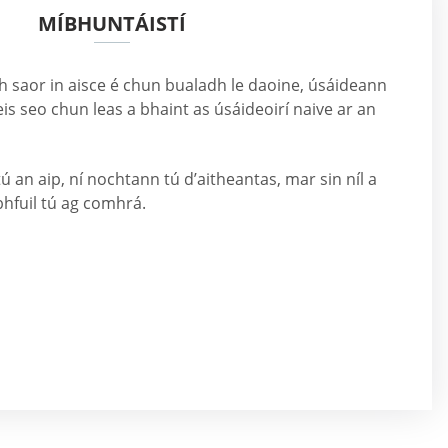
MÍBHUNTÁISTÍ
h saor in aisce é chun bualadh le daoine, úsáideann
eis seo chun leas a bhaint as úsáideoirí naive ar an
ú an aip, ní nochtann tú d’aitheantas, mar sin níl a
 bhfuil tú ag comhrá.