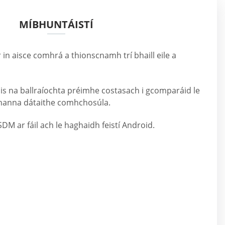
MÍBHUNTÁISTÍ
aor in aisce comhrá a thionscnamh trí bhaill eile a
is na ballraíochta préimhe costasach i gcomparáid le
anna dátaithe comhchosúla.
DM ar fáil ach le haghaidh feistí Android.