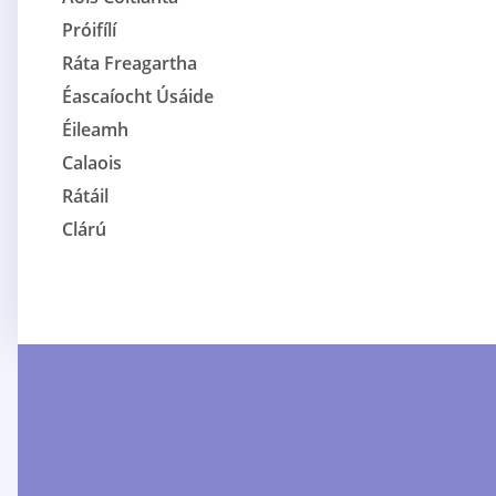
Próifílí
Ráta Freagartha
Éascaíocht Úsáide
Éileamh
Calaois
Rátáil
Clárú