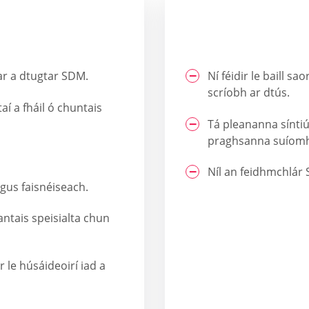
r a dtugtar SDM.
Ní féidir le baill s
scríobh ar dtús.
taí a fháil ó chuntais
Tá pleananna síntiú
praghsanna suíomh
Níl an feidhmchlár S
gus faisnéiseach.
antais speisialta chun
ir le húsáideoirí iad a