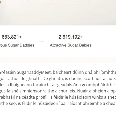
h Gréasáin SugarDaddyMeet, ba cheart dúinn dhá phríomhth
r agus rathúil de ghnáth. De ghnáth, is daoine scothaosta i
s a fhaigheann tacaíocht airgeadais óna gcomhpháirtithe sa
gus faisnéis mhionsonraithe a chur leis. Nuair a bheidh a bpró
 brabhsáil na céadta próifíl, is féidir le húsáideoirí winks a 
 gnéithe seo, is féidir le húsáideoirí ballraíocht phréimhe 