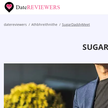
datereviewers
Athbhreithnithe
SugarDaddyMeet
SUGAR