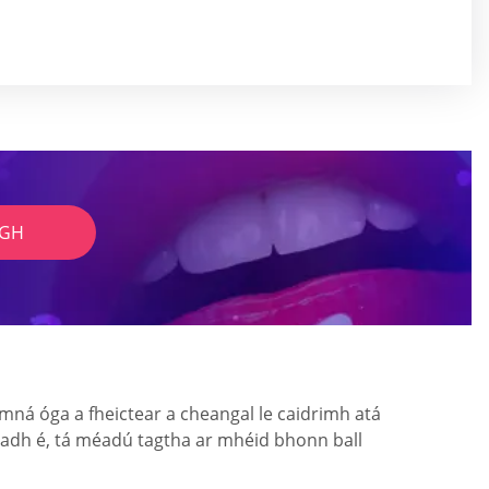
IGH
ná óga a fheictear a cheangal le caidrimh atá
oladh é, tá méadú tagtha ar mhéid bhonn ball