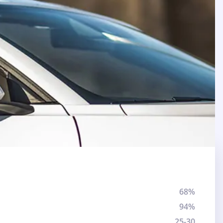
68%
94%
25-30