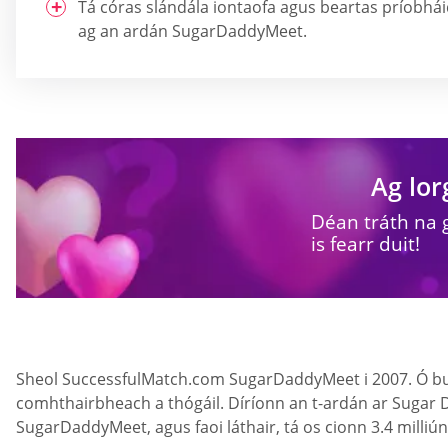
Tá córas slándála iontaofa agus beartas príobh
ag an ardán SugarDaddyMeet.
Ag lor
Déan tráth na 
is fearr duit!
Sheol SuccessfulMatch.com SugarDaddyMeet i 2007. Ó buna
comhthairbheach a thógáil. Díríonn an t-ardán ar Sugar 
SugarDaddyMeet, agus faoi láthair, tá os cionn 3.4 milliún