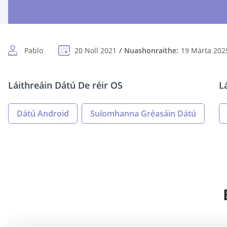
Pablo
20 Noll 2021
Nuashonraithe:
19 Márta 202
Láithreáin Dátú De réir OS
L
Dátú Android
Suíomhanna Gréasáin Dátú