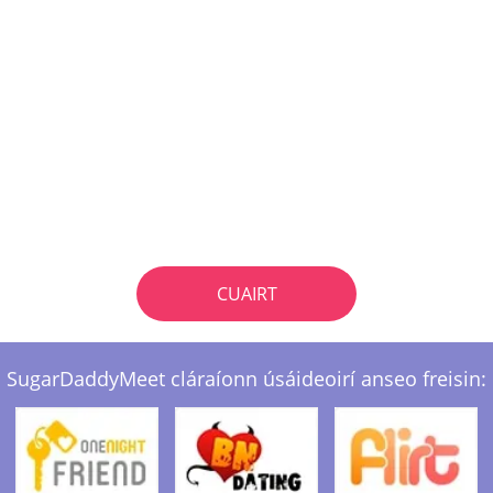
CUAIRT
SugarDaddyMeet cláraíonn úsáideoirí anseo freisin: