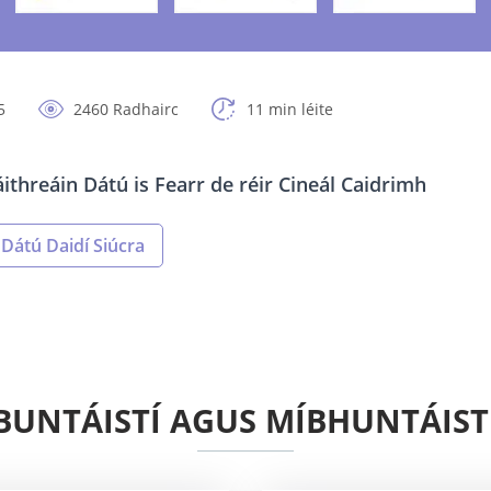
5
2460 Radhairc
11 min léite
áithreáin Dátú is Fearr de réir Cineál Caidrimh
Dátú Daidí Siúcra
BUNTÁISTÍ AGUS MÍBHUNTÁIST