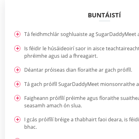
BUNTÁISTÍ
Tá feidhmchlár soghluaiste ag SugarDaddyMeet a
Is féidir le húsáideoirí saor in aisce teachtaireach
phréimhe agus iad a fhreagairt.
Déantar próiseas dian fíoraithe ar gach próifíl.
Tá gach próifíl SugarDaddyMeet mionsonraithe a
Faigheann próifílí préimhe agus fíoraithe suaithe
seasamh amach ón slua.
I gcás próifílí bréige a thabhairt faoi deara, is féid
bhac.