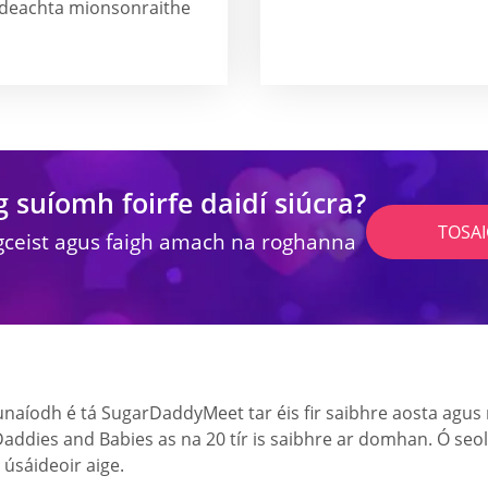
áideachta mionsonraithe
g suíomh foirfe daidí siúcra?
TOSA
gceist agus faigh amach na roghanna
íodh é tá SugarDaddyMeet tar éis fir saibhre aosta agus m
Daddies and Babies as na 20 tír is saibhre ar domhan. Ó se
 úsáideoir aige.