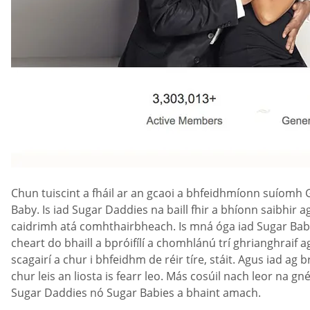
Chun tuiscint a fháil ar an gcaoi a bhfeidhmíonn suíom
Baby. Is iad Sugar Daddies na baill fhir a bhíonn saibhi
caidrimh atá comhthairbheach. Is mná óga iad Sugar Babie
cheart do bhaill a bpróifílí a chomhlánú trí ghrianghraif a
scagairí a chur i bhfeidhm de réir tíre, stáit. Agus iad ag
chur leis an liosta is fearr leo. Más cosúil nach leor na
Sugar Daddies nó Sugar Babies a bhaint amach.