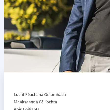
Lucht Féachana Gníomhach
Meaitseanna Cáilíochta
Aois Coitianta