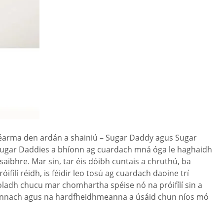
éarma den ardán a shainiú – Sugar Daddy agus Sugar
ad Sugar Daddies a bhíonn ag cuardach mná óga le haghaidh
ibhre. Mar sin, tar éis dóibh cuntais a chruthú, ba
ifílí réidh, is féidir leo tosú ag cuardach daoine trí
sheoladh chucu mar chomhartha spéise nó na próifílí sin a
a cheannach agus na hardfheidhmeanna a úsáid chun níos mó