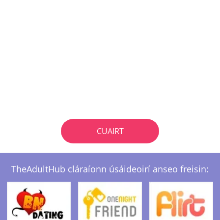
CUAIRT
TheAdultHub cláraíonn úsáideoirí anseo freisin: