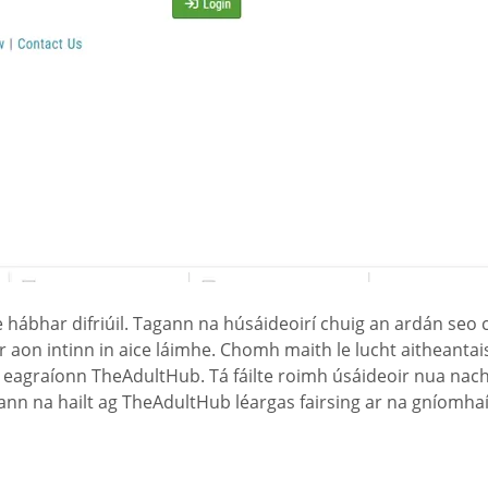
hábhar difriúil. Tagann na húsáideoirí chuig an ardán seo 
 aon intinn in aice láimhe. Chomh maith le lucht aitheantais a
a eagraíonn TheAdultHub. Tá fáilte roimh úsáideoir nua nach
n na hailt ag TheAdultHub léargas fairsing ar na gníomhaíoch