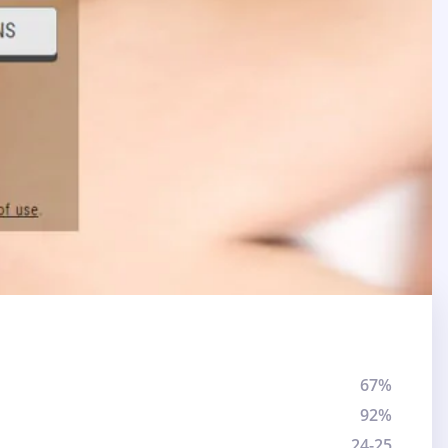
67%
92%
24-25