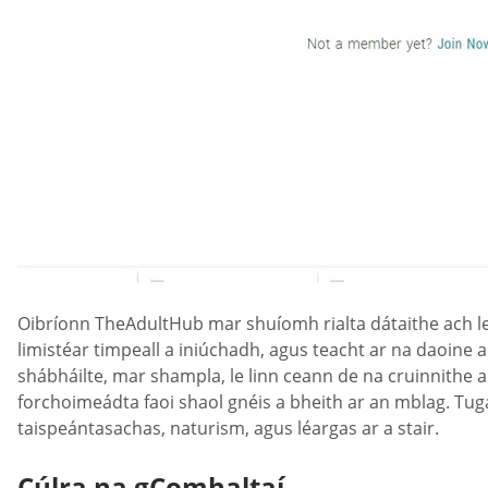
Oibríonn TheAdultHub mar shuíomh rialta dátaithe ach le 
limistéar timpeall a iniúchadh, agus teacht ar na daoine ar
shábháilte, mar shampla, le linn ceann de na cruinnithe 
forchoimeádta faoi shaol gnéis a bheith ar an mblag. Tugan
taispeántasachas, naturism, agus léargas ar a stair.
Cúlra na gComhaltaí