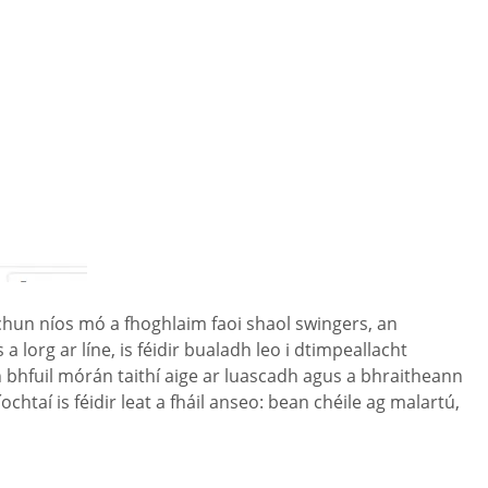
chun níos mó a fhoghlaim faoi shaol swingers, an
 lorg ar líne, is féidir bualadh leo i dtimpeallacht
 bhfuil mórán taithí aige ar luascadh agus a bhraitheann
taí is féidir leat a fháil anseo: bean chéile ag malartú,