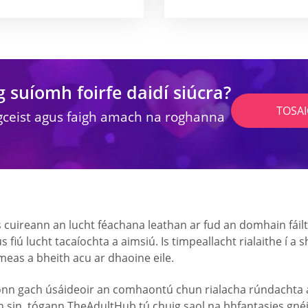
g suíomh foirfe daidí siúcra?
TOSA
gceist agus faigh amach na roghanna
 cuireann an lucht féachana leathan ar fud an domhain fáil
gus fiú lucht tacaíochta a aimsiú. Is timpeallacht rialaithe í
 meas a bheith acu ar dhaoine eile.
níonn gach úsáideoir an comhaontú chun rialacha rúndachta
h sin, tógann TheAdultHub tú chuig saol na bhfantasies gné