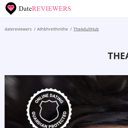
datereviewers
Athbhreithnithe
TheAdultHub
THE