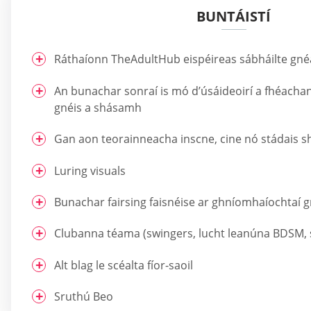
BUNTÁISTÍ
Ráthaíonn TheAdultHub eispéireas sábháilte gn
An bunachar sonraí is mó d’úsáideoirí a fhéachan
gnéis a shásamh
Gan aon teorainneacha inscne, cine nó stádais sh
Luring visuals
Bunachar fairsing faisnéise ar ghníomhaíochtaí g
Clubanna téama (swingers, lucht leanúna BDSM, s
Alt blag le scéalta fíor-saoil
Sruthú Beo