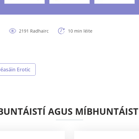
2191 Radhairc
10 min léite
asáin Erotic
BUNTÁISTÍ AGUS MÍBHUNTÁIST