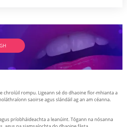
IGH
te chroíúil rompu. Ligeann sé do dhaoine fíor-mhianta a
 a sholáthraíonn saoirse agus slándáil ag an am céanna.
 agus príobháideachta a leanúint. Tógann na nósanna
is, agus na siamsaíochta do dhaoine fásta.