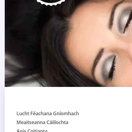
Lucht Féachana Gníomhach
Meaitseanna Cáilíochta
Aois Coitianta