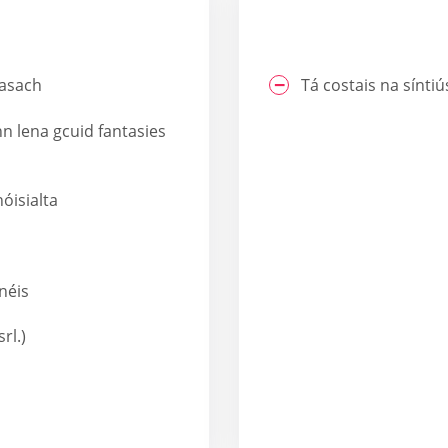
éasach
Tá costais na sínti
n lena gcuid fantasies
óisialta
néis
rl.)