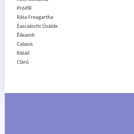
Próifílí
Ráta Freagartha
Éascaíocht Úsáide
Éileamh
Calaois
Rátáil
Clárú