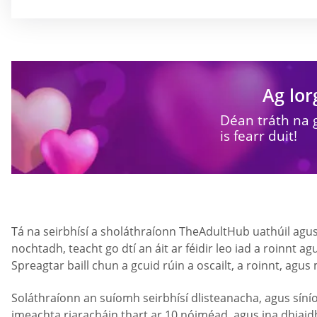
Ag lor
Déan tráth na 
is fearr duit!
Tá na seirbhísí a sholáthraíonn TheAdultHub uathúil agus
nochtadh, teacht go dtí an áit ar féidir leo iad a roinnt a
Spreagtar baill chun a gcuid rúin a oscailt, a roinnt, agus
Soláthraíonn an suíomh seirbhísí dlisteanacha, agus sí
imeachta riaracháin thart ar 10 nóiméad, agus ina dhiaid