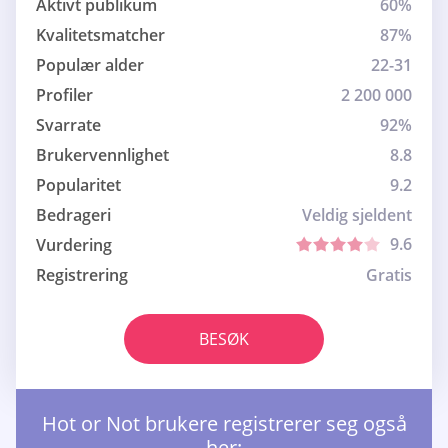
Aktivt publikum
60%
Kvalitetsmatcher
87%
Populær alder
22-31
Profiler
2 200 000
Svarrate
92%
Brukervennlighet
8.8
Popularitet
9.2
Bedrageri
Veldig sjeldent
9.6
Vurdering
Registrering
Gratis
BESØK
Hot or Not brukere registrerer seg også
her: