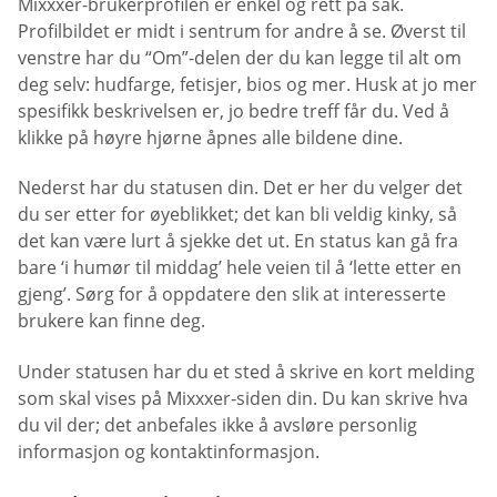
Mixxxer-brukerprofilen er enkel og rett på sak.
Profilbildet er midt i sentrum for andre å se. Øverst til
venstre har du “Om”-delen der du kan legge til alt om
deg selv: hudfarge, fetisjer, bios og mer. Husk at jo mer
spesifikk beskrivelsen er, jo bedre treff får du. Ved å
klikke på høyre hjørne åpnes alle bildene dine.
Nederst har du statusen din. Det er her du velger det
du ser etter for øyeblikket; det kan bli veldig kinky, så
det kan være lurt å sjekke det ut. En status kan gå fra
bare ‘i humør til middag’ hele veien til å ‘lette etter en
gjeng’. Sørg for å oppdatere den slik at interesserte
brukere kan finne deg.
Under statusen har du et sted å skrive en kort melding
som skal vises på Mixxxer-siden din. Du kan skrive hva
du vil der; det anbefales ikke å avsløre personlig
informasjon og kontaktinformasjon.