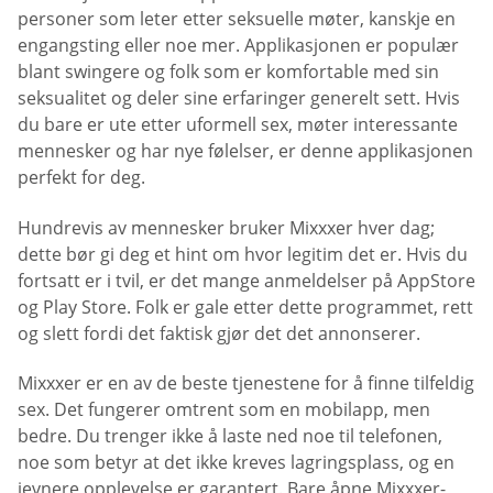
personer som leter etter seksuelle møter, kanskje en
engangsting eller noe mer. Applikasjonen er populær
blant swingere og folk som er komfortable med sin
seksualitet og deler sine erfaringer generelt sett. Hvis
du bare er ute etter uformell sex, møter interessante
mennesker og har nye følelser, er denne applikasjonen
perfekt for deg.
Hundrevis av mennesker bruker Mixxxer hver dag;
dette bør gi deg et hint om hvor legitim det er. Hvis du
fortsatt er i tvil, er det mange anmeldelser på AppStore
og Play Store. Folk er gale etter dette programmet, rett
og slett fordi det faktisk gjør det det annonserer.
Mixxxer er en av de beste tjenestene for å finne tilfeldig
sex. Det fungerer omtrent som en mobilapp, men
bedre. Du trenger ikke å laste ned noe til telefonen,
noe som betyr at det ikke kreves lagringsplass, og en
jevnere opplevelse er garantert. Bare åpne Mixxxer-