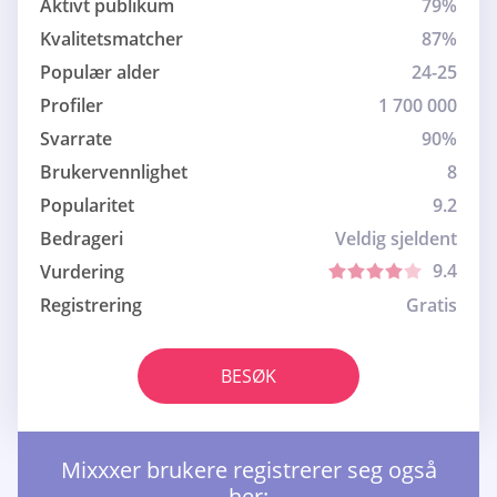
Aktivt publikum
79%
Kvalitetsmatcher
87%
Populær alder
24-25
Profiler
1 700 000
Svarrate
90%
Brukervennlighet
8
Popularitet
9.2
Bedrageri
Veldig sjeldent
9.4
Vurdering
Registrering
Gratis
BESØK
Mixxxer brukere registrerer seg også
her: