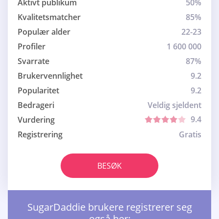
Aktivt publikum
50%
Kvalitetsmatcher
85%
Populær alder
22-23
Profiler
1 600 000
Svarrate
87%
Brukervennlighet
9.2
Popularitet
9.2
Bedrageri
Veldig sjeldent
9.4
Vurdering
Registrering
Gratis
BESØK
SugarDaddie brukere registrerer seg
også her: