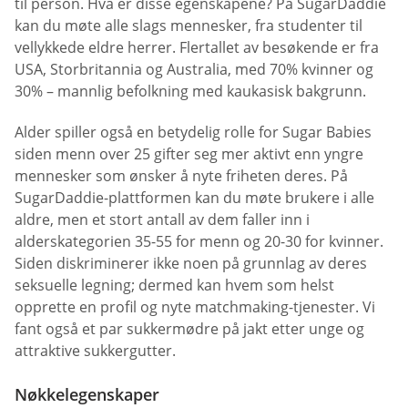
til person. Hva er disse egenskapene? På SugarDaddie
kan du møte alle slags mennesker, fra studenter til
vellykkede eldre herrer. Flertallet av besøkende er fra
USA, Storbritannia og Australia, med 70% kvinner og
30% – mannlig befolkning med kaukasisk bakgrunn.
Alder spiller også en betydelig rolle for Sugar Babies
siden menn over 25 gifter seg mer aktivt enn yngre
mennesker som ønsker å nyte friheten deres. På
SugarDaddie-plattformen kan du møte brukere i alle
aldre, men et stort antall av dem faller inn i
alderskategorien 35-55 for menn og 20-30 for kvinner.
Siden diskriminerer ikke noen på grunnlag av deres
seksuelle legning; dermed kan hvem som helst
opprette en profil og nyte matchmaking-tjenester. Vi
fant også et par sukkermødre på jakt etter unge og
attraktive sukkergutter.
Nøkkelegenskaper