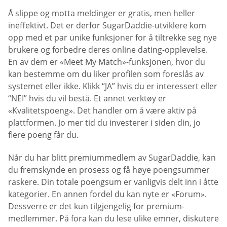
Å slippe og motta meldinger er gratis, men heller
ineffektivt. Det er derfor SugarDaddie-utviklere kom
opp med et par unike funksjoner for å tiltrekke seg nye
brukere og forbedre deres online dating-opplevelse.
En av dem er «Meet My Match»-funksjonen, hvor du
kan bestemme om du liker profilen som foreslås av
systemet eller ikke. Klikk “JA” hvis du er interessert eller
“NEI” hvis du vil bestå. Et annet verktøy er
«Kvalitetspoeng». Det handler om å være aktiv på
plattformen. Jo mer tid du investerer i siden din, jo
flere poeng får du.
Når du har blitt premiummedlem av SugarDaddie, kan
du fremskynde en prosess og få høye poengsummer
raskere. Din totale poengsum er vanligvis delt inn i åtte
kategorier. En annen fordel du kan nyte er «Forum».
Dessverre er det kun tilgjengelig for premium-
medlemmer. På fora kan du lese ulike emner, diskutere