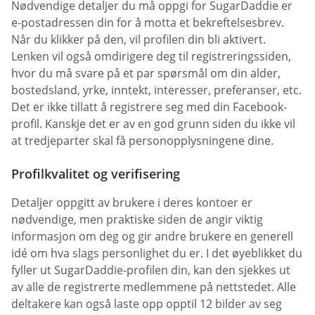
Nødvendige detaljer du må oppgi for SugarDaddie er
e-postadressen din for å motta et bekreftelsesbrev.
Når du klikker på den, vil profilen din bli aktivert.
Lenken vil også omdirigere deg til registreringssiden,
hvor du må svare på et par spørsmål om din alder,
bostedsland, yrke, inntekt, interesser, preferanser, etc.
Det er ikke tillatt å registrere seg med din Facebook-
profil. Kanskje det er av en god grunn siden du ikke vil
at tredjeparter skal få personopplysningene dine.
Profilkvalitet og verifisering
Detaljer oppgitt av brukere i deres kontoer er
nødvendige, men praktiske siden de angir viktig
informasjon om deg og gir andre brukere en generell
idé om hva slags personlighet du er. I det øyeblikket du
fyller ut SugarDaddie-profilen din, kan den sjekkes ut
av alle de registrerte medlemmene på nettstedet. Alle
deltakere kan også laste opp opptil 12 bilder av seg