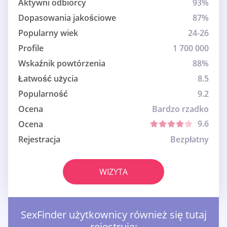
Aktywni odbiorcy
93%
Dopasowania jakościowe
87%
Popularny wiek
24-26
Profile
1 700 000
Wskaźnik powtórzenia
88%
Łatwość użycia
8.5
Popularność
9.2
Ocena
Bardzo rzadko
9.6
Ocena
Rejestracja
Bezpłatny
WIZYTA
SexFinder użytkownicy również się tutaj
rejestrują: