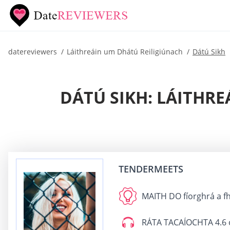
datereviewers
Láithreáin um Dhátú Reiligiúnach
Dátú Sikh
DÁTÚ SIKH: LÁITHR
TENDERMEETS
MAITH DO
fíorghrá a fh
RÁTA TACAÍOCHTA
4.6 