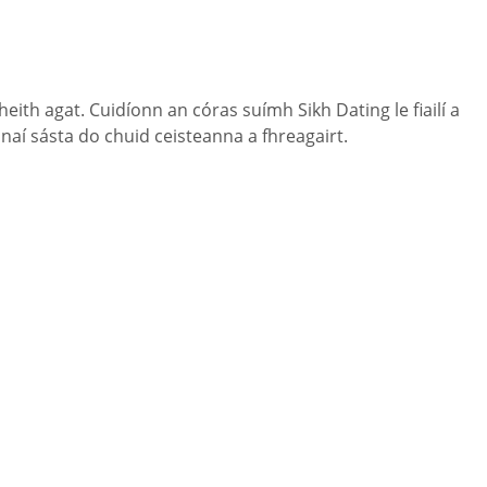
eith agat. Cuidíonn an córas suímh Sikh Dating le fiailí a
ónaí sásta do chuid ceisteanna a fhreagairt.