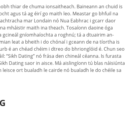
 taobh thiar de chuma ionsaitheach. Baineann an chuid is
cht agus tá ag éirí go maith leo. Meastar go bhfuil na
 eachtracha mar Londain nó Nua Eabhrac i gcarr daor
kh ina mháistir maith ina theach. Tosaíonn daoine óga
 a gcineál gníomhaíochta a roghnú; tá a dtuairim an-
ian leat a bheith i do chónaí i gceann de na tíortha is
r gurb é an chéad chéim i dtreo do bhrionglóid é. Chun seo
il: “Sikh Dating” nó frása den chineál céanna. Is furasta
ikh Dating saor in aisce. Má aislingíonn tú blas náisiúnta
h leisce ort bualadh le cairde nó bualadh le do chéile sa
NG