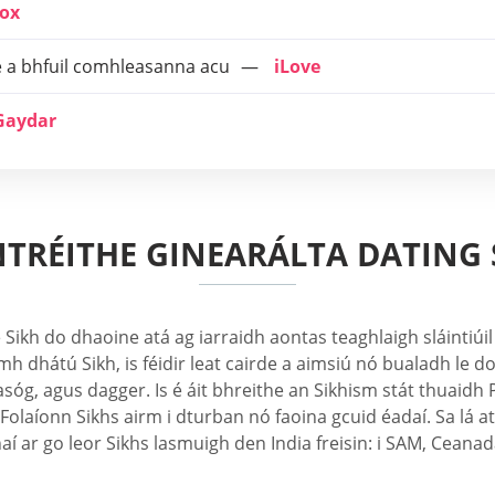
ox
e a bhfuil comhleasanna acu
iLove
Gaydar
NTRÉITHE GINEARÁLTA DATING 
ikh do dhaoine atá ag iarraidh aontas teaghlaigh sláintiúil
 dhátú Sikh, is féidir leat cairde a aimsiú nó bualadh le d
g, agus dagger. Is é áit bhreithe an Sikhism stát thuaidh Pun
. Folaíonn Sikhs airm i dturban nó faoina gcuid éadaí. Sa lá a
aí ar go leor Sikhs lasmuigh den India freisin: i SAM, Ceana