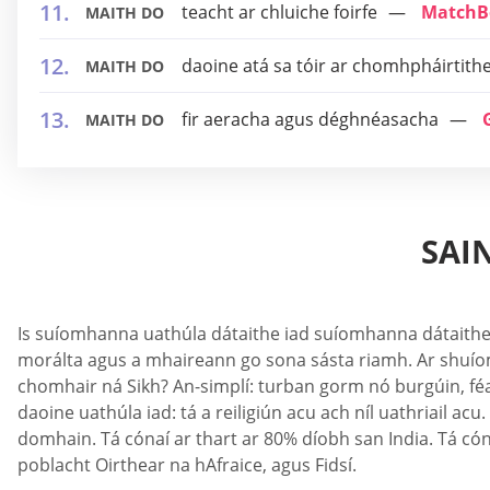
teacht ar chluiche foirfe
MatchB
MAITH DO
daoine atá sa tóir ar chomhpháirtith
MAITH DO
fir aeracha agus déghnéasacha
MAITH DO
SAI
Is suíomhanna uathúla dátaithe iad suíomhanna dátaithe S
morálta agus a mhaireann go sona sásta riamh. Ar shuíomh
chomhair ná Sikh? An-simplí: turban gorm nó burgúin, féasó
daoine uathúla iad: tá a reiligiún acu ach níl uathriail acu
domhain. Tá cónaí ar thart ar 80% díobh san India. Tá cón
poblacht Oirthear na hAfraice, agus Fidsí.