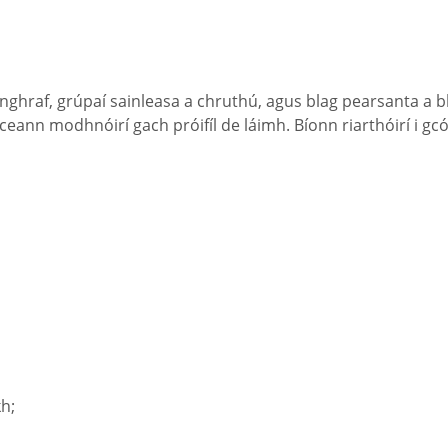
nghraf, grúpaí sainleasa a chruthú, agus blag pearsanta a bh
ceann modhnóirí gach próifíl de láimh. Bíonn riarthóirí i gc
h;