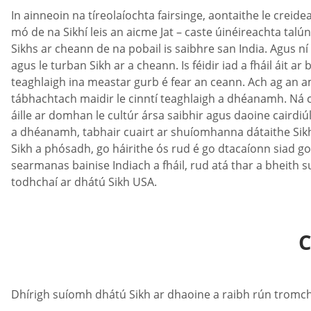
In ainneoin na tíreolaíochta fairsinge, aontaithe le crei
mó de na Sikhí leis an aicme Jat – caste úinéireachta talú
Sikhs ar cheann de na pobail is saibhre san India. Agus
agus le turban Sikh ar a cheann. Is féidir iad a fháil áit 
teaghlaigh ina meastar gurb é fear an ceann. Ach ag an am
tábhachtach maidir le cinntí teaghlaigh a dhéanamh. Ná cai
áille ar domhan le cultúr ársa saibhir agus daoine cairdiú
a dhéanamh, tabhair cuairt ar shuíomhanna dátaithe Sikh Dat
Sikh a phósadh, go háirithe ós rud é go dtacaíonn siad go 
searmanas bainise Indiach a fháil, rud atá thar a bheith su
todhchaí ar dhátú Sikh USA.
C
Dhírigh suíomh dhátú Sikh ar dhaoine a raibh rún tromc