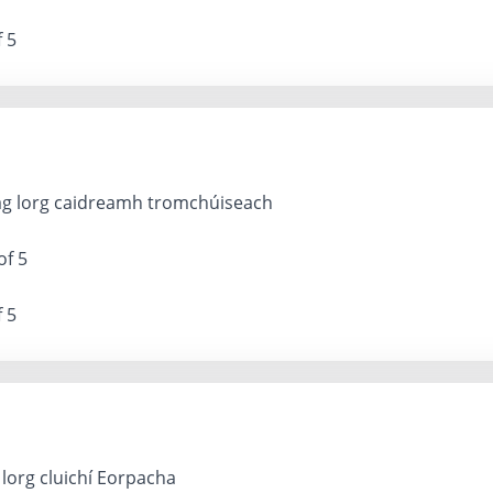
f 5
ag lorg caidreamh tromchúiseach
of 5
f 5
 lorg cluichí Eorpacha