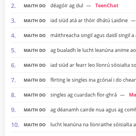
déagóir ag dul
TeenChat
MAITH DO
iad siúd atá ar thóir dhátú Laidine
MAITH DO
máithreacha singil agus daidí singil a
MAITH DO
ag bualadh le lucht leanúna anime ao
MAITH DO
iad siúd ar fearr leo líonrú sóisialta 
MAITH DO
flirting le singles ina gcónaí i do chea
MAITH DO
singles ag cuardach fíor-ghrá
Ma
MAITH DO
ag déanamh cairde nua agus ag com
MAITH DO
lucht leanúna na líonraithe sóisialta 
MAITH DO