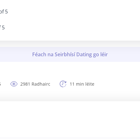
of 5
f 5
5
2981 Radhairc
11 min léite