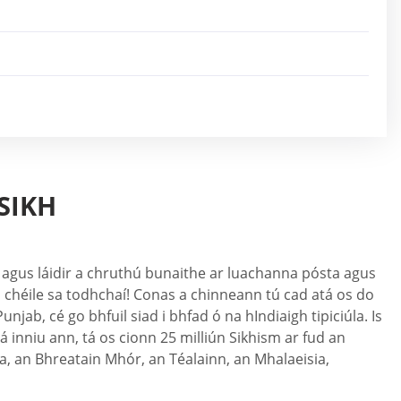
SIKH
 agus láidir a chruthú bunaithe ar luachanna pósta agus
o chéile sa todhchaí! Conas a chinneann tú cad atá os do
jab, cé go bhfuil siad i bhfad ó na hIndiaigh tipiciúla. Is
tá inniu ann, tá os cionn 25 milliún Sikhism ar fud an
da, an Bhreatain Mhór, an Téalainn, an Mhalaeisia,