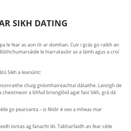
AR SIKH DATING
a le fear as aon tír ar domhan. Cuir i gcás go raibh an
 dlúthchumarsáide le hiarratasóir as a lámh agus a croí
tú Sikh a leanúint:
onsonraithe chuig gníomhaireachtaí dátaithe. Laistigh de
 cheistneoir a bhfuil brionglóid agat faoi Sikh, grá dá
ile go pearsanta – is féidir é seo a mheas mar
eidh iontas ag fanacht léi. Tabharfaidh an fear céile