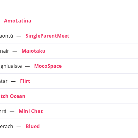
AmoLatina
 aontú
SingleParentMeet
nair
Maiotaku
soghluaiste
MocoSpace
ntar
Flirt
tch Ocean
hrá
Mini Chat
aerach
Blued