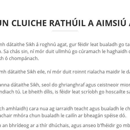
N CLUICHE RATHÚIL A AIMSIÚ 
 dátaithe Sikh á roghnú agat, gur féidir leat bualadh go tap
in. Sa chás sin, ní mór duit ullmhú go cúramach le haghaidh
Sikh ó chompánach.
 dátaithe Sikh eile, ní mór duit roinnt rialacha maidir le dá
mhanna dátaithe Sikh, seol do ghrianghraf agus ceistneoir mi
ch tú. Le bheith dílis, is féidir leat scríobh go hoscailte sa
amhlaidh) cara nua ag iarraidh teacht agus bualadh le ché
 achair mhóra chun bualadh le cailín ar bheagán spéise dó.
h an bhrídeog ar a thír dhúchais, agus anseo b’fhéidir go mb