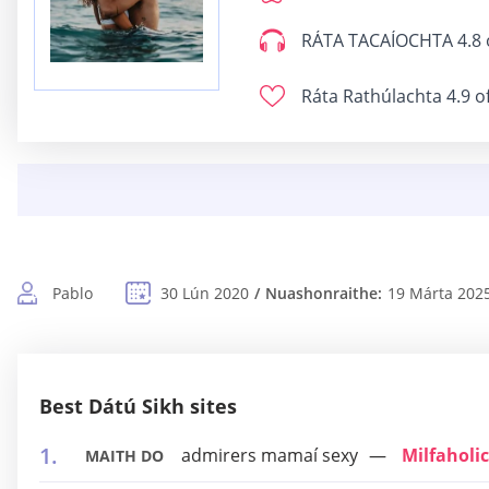
RÁTA TACAÍOCHTA
4.8 
Ráta Rathúlachta
4.9 o
Pablo
30 Lún 2020
Nuashonraithe:
19 Márta 202
Best Dátú Sikh sites
admirers mamaí sexy
Milfaholic
MAITH DO