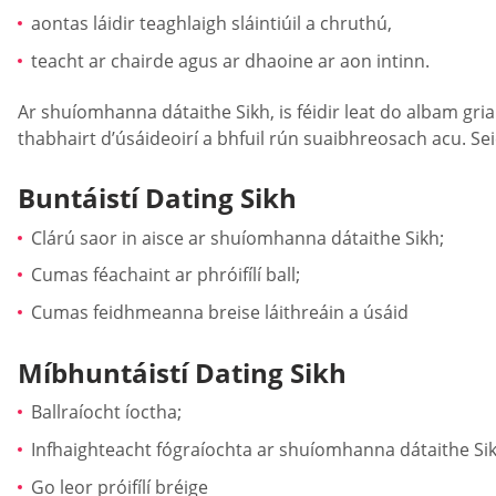
aontas láidir teaghlaigh sláintiúil a chruthú,
teacht ar chairde agus ar dhaoine ar aon intinn.
Ar shuíomhanna dátaithe Sikh, is féidir leat do albam gria
thabhairt d’úsáideoirí a bhfuil rún suaibhreosach acu. Sei
Buntáistí Dating Sikh
Clárú saor in aisce ar shuíomhanna dátaithe Sikh;
Cumas féachaint ar phróifílí ball;
Cumas feidhmeanna breise láithreáin a úsáid
Míbhuntáistí Dating Sikh
Ballraíocht íoctha;
Infhaighteacht fógraíochta ar shuíomhanna dátaithe Sik
Go leor próifílí bréige