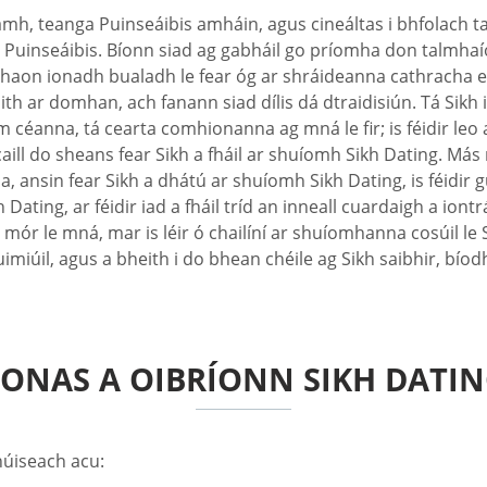
deamh, teanga Puinseáibis amháin, agus cineáltas i bhfolach
n Puinseáibis. Bíonn siad ag gabháil go príomha don talmhaío
 ní haon ionadh bualadh le fear óg ar shráideanna cathracha
ar bith ar domhan, ach fanann siad dílis dá dtraidisiún. Tá Si
 céanna, tá cearta comhionanna ag mná le fir; is féidir leo
ll do sheans fear Sikh a fháil ar shuíomh Sikh Dating. Más m
la, ansin fear Sikh a dhátú ar shuíomh Sikh Dating, is féidi
ing, ar féidir iad a fháil tríd an inneall cuardaigh a iontrá
mór le mná, mar is léir ó chailíní ar shuíomhanna cosúil le S
imiúil, agus a bheith i do bhean chéile ag Sikh saibhir, bíod
ONAS A OIBRÍONN SIKH DATI
húiseach acu: