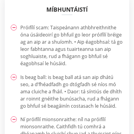
MÍBHUNTÁISTÍ
Próifílí scam: Taispeánann athbhreithnithe
óna úsáideoirí go bhfuil go leor próifílí bréige
ag an aip ar a shuíomh. • Aip éagobhsaí: tá go
leor fabhtanna agus tuairteanna san aip
soghluaiste, rud a fhágann go bhfuil sé
éagobhsaí le húsáid.
Is beag ball: is beag ball atá san aip dhátú
seo, a d’fhéadfadh go dtógfadh sé níos mó
ama cluiche a fháil. • Daor: tá síntiús de dhíth
ar roinnt gnéithe bunúsacha, rud a fhágann
go bhfuil sé beagáinín costasach le húsáid.
Ní próifílí mionsonraithe: níl na próifílí
mionsonraithe. Caithfidh tú comhrá a
dhéanamh le cluichí chun iad a thuiscint níos