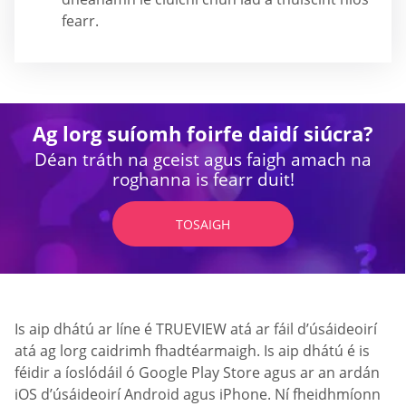
fearr.
Ag lorg suíomh foirfe daidí siúcra?
Déan tráth na gceist agus faigh amach na
roghanna is fearr duit!
TOSAIGH
Is aip dhátú ar líne é TRUEVIEW atá ar fáil d’úsáideoirí
atá ag lorg caidrimh fhadtéarmaigh. Is aip dhátú é is
féidir a íoslódáil ó Google Play Store agus ar an ardán
iOS d’úsáideoirí Android agus iPhone. Ní fheidhmíonn