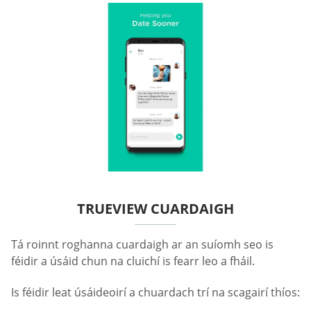
TRUEVIEW CUARDAIGH
Tá roinnt roghanna cuardaigh ar an suíomh seo is
féidir a úsáid chun na cluichí is fearr leo a fháil.
Is féidir leat úsáideoirí a chuardach trí na scagairí thíos: