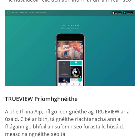
TRUEVIEW Príomhghnéithe
A bheith ina Aip, níl go leor gnéithe ag TRUEVIEW ar a
úsáid. Cibé ar bith, tá gnéithe riachtanacha ann a
fhágann go bhfuil an suíomh seo furasta le húsáid. I
measc na ngnéithe seo tá: