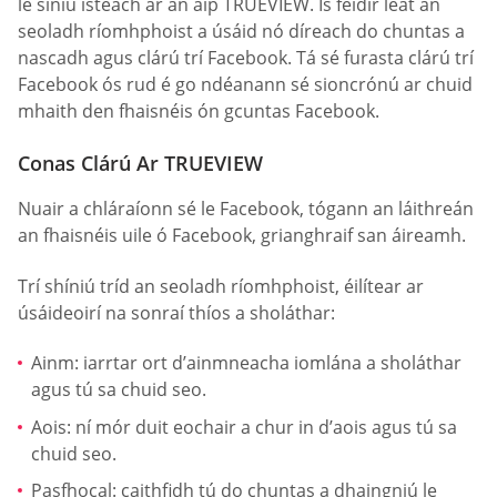
le síniú isteach ar an aip TRUEVIEW. Is féidir leat an
seoladh ríomhphoist a úsáid nó díreach do chuntas a
nascadh agus clárú trí Facebook. Tá sé furasta clárú trí
Facebook ós rud é go ndéanann sé sioncrónú ar chuid
mhaith den fhaisnéis ón gcuntas Facebook.
Conas Clárú Ar TRUEVIEW
Nuair a chláraíonn sé le Facebook, tógann an láithreán
an fhaisnéis uile ó Facebook, grianghraif san áireamh.
Trí shíniú tríd an seoladh ríomhphoist, éilítear ar
úsáideoirí na sonraí thíos a sholáthar:
Ainm: iarrtar ort d’ainmneacha iomlána a sholáthar
agus tú sa chuid seo.
Aois: ní mór duit eochair a chur in d’aois agus tú sa
chuid seo.
Pasfhocal: caithfidh tú do chuntas a dhaingniú le