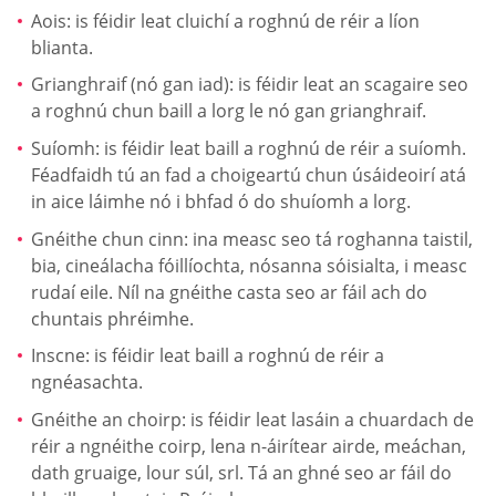
Aois: is féidir leat cluichí a roghnú de réir a líon
blianta.
Grianghraif (nó gan iad): is féidir leat an scagaire seo
a roghnú chun baill a lorg le nó gan grianghraif.
Suíomh: is féidir leat baill a roghnú de réir a suíomh.
Féadfaidh tú an fad a choigeartú chun úsáideoirí atá
in aice láimhe nó i bhfad ó do shuíomh a lorg.
Gnéithe chun cinn: ina measc seo tá roghanna taistil,
bia, cineálacha fóillíochta, nósanna sóisialta, i measc
rudaí eile. Níl na gnéithe casta seo ar fáil ach do
chuntais phréimhe.
Inscne: is féidir leat baill a roghnú de réir a
ngnéasachta.
Gnéithe an choirp: is féidir leat lasáin a chuardach de
réir a ngnéithe coirp, lena n-áirítear airde, meáchan,
dath gruaige, lour súl, srl. Tá an ghné seo ar fáil do