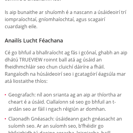
Is aip bunaithe ar shuíomh é a nascann a úsáideoirí trí
iompraíochtaí, gníomhaíochtaí, agus scagairí
cuardaigh eile.
Anailís Lucht Féachana
Cé go bhfuil a bhallraíocht ag fás i gcónaí, ghabh an aip
dhátú TRUEVIEW roinnt ball atá ag úsáid an
fheidhmchláir seo chun cluichí dáiríre a fháil.
Rangaíodh na húsáideoirí seo i gcatagóirí éagsúla mar
atá liostaithe thíos:
Geografach: níl aon srianta ag an aip ar thíortha ar
cheart é a úsáid. Ciallaíonn sé seo go bhfuil an t-
ardán seo ar fáil i ngach réigiún ar domhan.
Claonadh Gnéasach: úsáideann gach gnéasacht an
suíomh seo. Ar an suíomh seo, b’fhéidir go