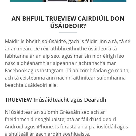
AN BHFUIL TRUEVIEW CAIRDIÚIL DON
ÚSÁIDEOIR?
Maidir le bheith so-úsáidte, gach is féidir linn a rá, tá sé
ar an meán. De réir athbhreithnithe úsáideora tá
fabhtanna ar an aip seo, agus mar sin níor éirigh leo
nasc a dhéanamh ar aipeanna riachtanacha mar
Facebook agus Instagram. Tá an comhéadan go maith,
ach tá ceisteanna ann nach n-aithnítear suíomhanna
beachta úsáideoirí eile.
TRUEVIEW Inúsáidteacht agus Dearadh
Ní úsáidtear an suíomh Gréasáin seo ach ar
fheidhmchláir soghluaiste, atá ar fáil d’úsáideoirí
Android agus iPhone. Is furasta an aip a íoslódáil agus
a shuiteáil ar gach ardán soghluaiste.