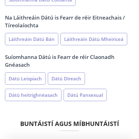
Na Láithreáin Dátú is Fearr de réir Eitneachais /
Tíreolaíochta
Láithreáin Dátú Bán
Láithreáin Dátú Mheiriceá
Suíomhanna Dátú is Fearr de réir Claonadh
Gnéasach
Dátú Leispiach
Dátú Díreach
Dátú heitrighnéasach
Dátú Pansexual
BUNTÁISTÍ AGUS MÍBHUNTÁISTÍ