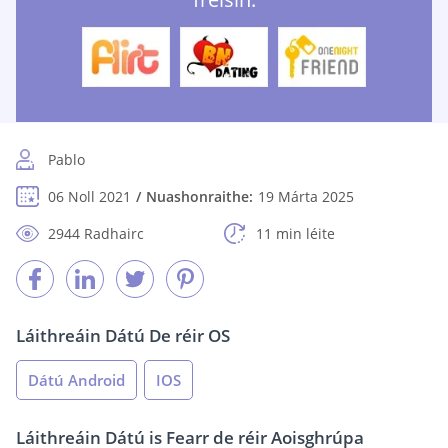
Pablo
06 Noll 2021
Nuashonraithe:
19 Márta 2025
2944 Radhairc
11 min léite
Láithreáin Dátú De réir OS
Dátú Android
IOS
Láithreáin Dátú is Fearr de réir Aoisghrúpa