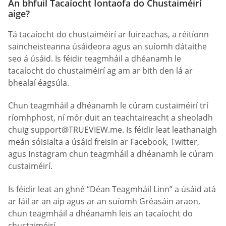
An bhfuil Tacaíocht Iontaofa do Chustaiméirí
aige?
Tá tacaíocht do chustaiméirí ar fuireachas, a réitíonn
saincheisteanna úsáideora agus an suíomh dátaithe
seo á úsáid. Is féidir teagmháil a dhéanamh le
tacaíocht do chustaiméirí ag am ar bith den lá ar
bhealaí éagsúla.
Chun teagmháil a dhéanamh le cúram custaiméirí trí
ríomhphost, ní mór duit an teachtaireacht a sheoladh
chuig
support@TRUEVIEW.me
. Is féidir leat leathanaigh
meán sóisialta a úsáid freisin ar Facebook, Twitter,
agus Instagram chun teagmháil a dhéanamh le cúram
custaiméirí.
Is féidir leat an ghné “Déan Teagmháil Linn” a úsáid atá
ar fáil ar an aip agus ar an suíomh Gréasáin araon,
chun teagmháil a dhéanamh leis an tacaíocht do
chustaiméirí.