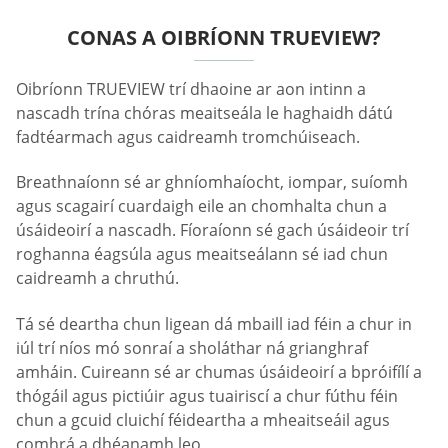
CONAS A OIBRÍONN TRUEVIEW?
Oibríonn TRUEVIEW trí dhaoine ar aon intinn a
nascadh trína chóras meaitseála le haghaidh dátú
fadtéarmach agus caidreamh tromchúiseach.
Breathnaíonn sé ar ghníomhaíocht, iompar, suíomh
agus scagairí cuardaigh eile an chomhalta chun a
úsáideoirí a nascadh. Fíoraíonn sé gach úsáideoir trí
roghanna éagsúla agus meaitseálann sé iad chun
caidreamh a chruthú.
Tá sé deartha chun ligean dá mbaill iad féin a chur in
iúl trí níos mó sonraí a sholáthar ná grianghraf
amháin. Cuireann sé ar chumas úsáideoirí a bpróifílí a
thógáil agus pictiúir agus tuairiscí a chur fúthu féin
chun a gcuid cluichí féideartha a mheaitseáil agus
comhrá a dhéanamh leo.