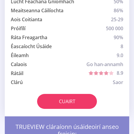
Lucht Féachana Gníomhach
50%
Meaitseanna Cáilíochta
86%
Aois Coitianta
25-29
Próifílí
500 000
Ráta Freagartha
90%
Éascaíocht Úsáide
8
Éileamh
9.0
Calaois
Go han-annamh
8.9
Rátáil
Clárú
Saor
CUAIRT
TRUEVIEW cláraíonn úsáideoirí anseo
freisin: