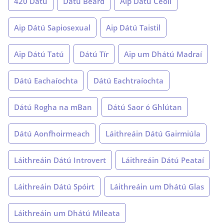
420 Dátú
Dátú Beard
Aip Dátú Ceoil
Aip Dátú Sapiosexual
Aip Dátú Taistil
Aip Dátú Tatú
Dátú Tír
Aip um Dhátú Madraí
Dátú Eachaíochta
Dátú Eachtraíochta
Dátú Rogha na mBan
Dátú Saor ó Ghlútan
Dátú Aonfhoirmeach
Láithreáin Dátú Gairmiúla
Láithreáin Dátú Introvert
Láithreáin Dátú Peataí
Láithreáin Dátú Spóirt
Láithreáin um Dhátú Glas
Láithreáin um Dhátú Míleata