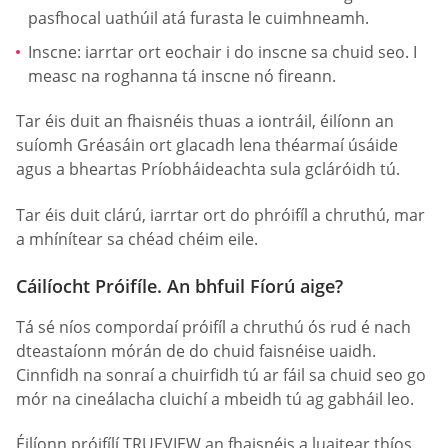
pasfhocal uathúil atá furasta le cuimhneamh.
Inscne: iarrtar ort eochair i do inscne sa chuid seo. I
measc na roghanna tá inscne nó fireann.
Tar éis duit an fhaisnéis thuas a iontráil, éilíonn an
suíomh Gréasáin ort glacadh lena théarmaí úsáide
agus a bheartas Príobháideachta sula gcláróidh tú.
Tar éis duit clárú, iarrtar ort do phróifíl a chruthú, mar
a mhínítear sa chéad chéim eile.
Cáilíocht Próifíle. An bhfuil Fíorú aige?
Tá sé níos compordaí próifíl a chruthú ós rud é nach
dteastaíonn mórán de do chuid faisnéise uaidh.
Cinnfidh na sonraí a chuirfidh tú ar fáil sa chuid seo go
mór na cineálacha cluichí a mbeidh tú ag gabháil leo.
Éilíonn próifílí TRUEVIEW an fhaisnéis a luaitear thíos.