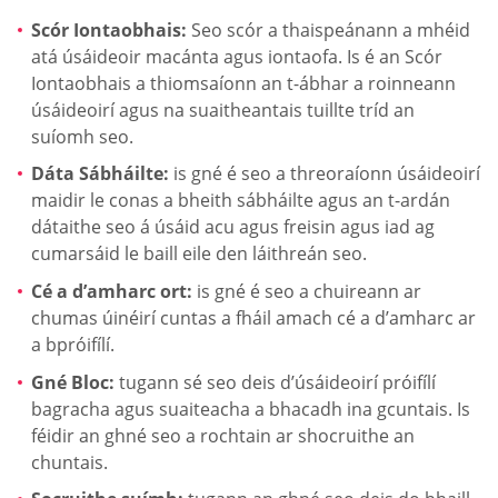
Scór Iontaobhais:
Seo scór a thaispeánann a mhéid
atá úsáideoir macánta agus iontaofa. Is é an Scór
Iontaobhais a thiomsaíonn an t-ábhar a roinneann
úsáideoirí agus na suaitheantais tuillte tríd an
suíomh seo.
Dáta Sábháilte:
is gné é seo a threoraíonn úsáideoirí
maidir le conas a bheith sábháilte agus an t-ardán
dátaithe seo á úsáid acu agus freisin agus iad ag
cumarsáid le baill eile den láithreán seo.
Cé a d’amharc ort:
is gné é seo a chuireann ar
chumas úinéirí cuntas a fháil amach cé a d’amharc ar
a bpróifílí.
Gné Bloc:
tugann sé seo deis d’úsáideoirí próifílí
bagracha agus suaiteacha a bhacadh ina gcuntais. Is
féidir an ghné seo a rochtain ar shocruithe an
chuntais.