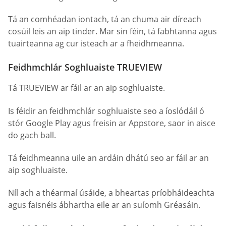
Tá an comhéadan iontach, tá an chuma air díreach
cosúil leis an aip tinder. Mar sin féin, tá fabhtanna agus
tuairteanna ag cur isteach ar a fheidhmeanna.
Feidhmchlár Soghluaiste TRUEVIEW
Tá TRUEVIEW ar fáil ar an aip soghluaiste.
Is féidir an feidhmchlár soghluaiste seo a íoslódáil ó
stór Google Play agus freisin ar Appstore, saor in aisce
do gach ball.
Tá feidhmeanna uile an ardáin dhátú seo ar fáil ar an
aip soghluaiste.
Níl ach a théarmaí úsáide, a bheartas príobháideachta
agus faisnéis ábhartha eile ar an suíomh Gréasáin.