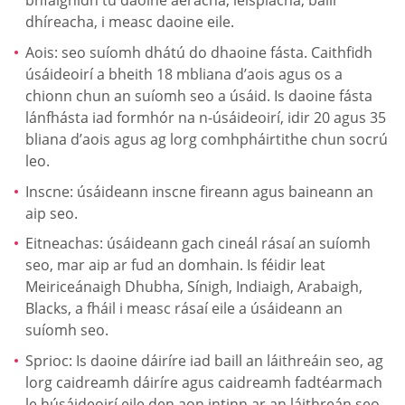
bhfaighidh tú daoine aeracha, leispiacha, baill
dhíreacha, i measc daoine eile.
Aois: seo suíomh dhátú do dhaoine fásta. Caithfidh
úsáideoirí a bheith 18 mbliana d’aois agus os a
chionn chun an suíomh seo a úsáid. Is daoine fásta
lánfhásta iad formhór na n-úsáideoirí, idir 20 agus 35
bliana d’aois agus ag lorg comhpháirtithe chun socrú
leo.
Inscne: úsáideann inscne fireann agus baineann an
aip seo.
Eitneachas: úsáideann gach cineál rásaí an suíomh
seo, mar aip ar fud an domhain. Is féidir leat
Meiriceánaigh Dhubha, Sínigh, Indiaigh, Arabaigh,
Blacks, a fháil i measc rásaí eile a úsáideann an
suíomh seo.
Sprioc: Is daoine dáiríre iad baill an láithreáin seo, ag
lorg caidreamh dáiríre agus caidreamh fadtéarmach
le húsáideoirí eile den aon intinn ar an láithreán seo.