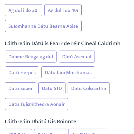
Ag dul i do 30í
Ag dul i do 40í
Suíomhanna Dátú Bearna Aoise
Láithreáin Dátú is Fearr de réir Cineál Caidrimh
Daoine Beaga ag dul
Dátú Asexual
Dátú Herpes
Dátú faoi Mhíchumas
Dátú Sober
Dátú STD
Dátú Colscartha
Dátú Tuismitheora Aonair
Láithreáin Dhátú Úis Roinnte