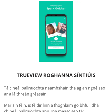
TRUEVIEW ROGHANNA SÍNTIÚIS
Tá cineál ballraíochta neamhshainithe ag an ngné seo
ar a láithreán gréasáin.
Mar sin féin, is féidir linn a fhoghlaim go bhfuil dhá
chineál ballraíochta ann. Ina measc seo tá: