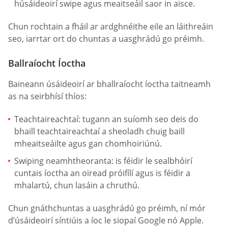
húsáideoirí swipe agus meaitseáil saor in aisce.
Chun rochtain a fháil ar ardghnéithe eile an láithreáin
seo, iarrtar ort do chuntas a uasghrádú go préimh.
Ballraíocht Íoctha
Baineann úsáideoirí ar bhallraíocht íoctha taitneamh
as na seirbhísí thíos:
Teachtaireachtaí: tugann an suíomh seo deis do
bhaill teachtaireachtaí a sheoladh chuig baill
mheaitseáilte agus gan chomhoiriúnú.
Swiping neamhtheoranta: is féidir le sealbhóirí
cuntais íoctha an oiread próifílí agus is féidir a
mhalartú, chun lasáin a chruthú.
Chun gnáthchuntas a uasghrádú go préimh, ní mór
d’úsáideoirí síntiúis a íoc le siopaí Google nó Apple.