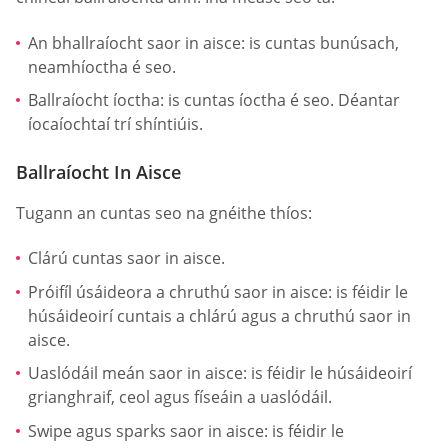
An bhallraíocht saor in aisce: is cuntas bunúsach,
neamhíoctha é seo.
Ballraíocht íoctha: is cuntas íoctha é seo. Déantar
íocaíochtaí trí shíntiúis.
Ballraíocht In Aisce
Tugann an cuntas seo na gnéithe thíos:
Clárú cuntas saor in aisce.
Próifíl úsáideora a chruthú saor in aisce: is féidir le
húsáideoirí cuntais a chlárú agus a chruthú saor in
aisce.
Uaslódáil meán saor in aisce: is féidir le húsáideoirí
grianghraif, ceol agus físeáin a uaslódáil.
Swipe agus sparks saor in aisce: is féidir le