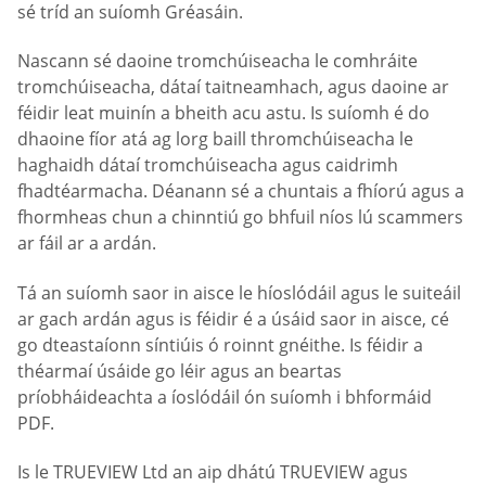
sé tríd an suíomh Gréasáin.
Nascann sé daoine tromchúiseacha le comhráite
tromchúiseacha, dátaí taitneamhach, agus daoine ar
féidir leat muinín a bheith acu astu. Is suíomh é do
dhaoine fíor atá ag lorg baill thromchúiseacha le
haghaidh dátaí tromchúiseacha agus caidrimh
fhadtéarmacha. Déanann sé a chuntais a fhíorú agus a
fhormheas chun a chinntiú go bhfuil níos lú scammers
ar fáil ar a ardán.
Tá an suíomh saor in aisce le híoslódáil agus le suiteáil
ar gach ardán agus is féidir é a úsáid saor in aisce, cé
go dteastaíonn síntiúis ó roinnt gnéithe. Is féidir a
théarmaí úsáide go léir agus an beartas
príobháideachta a íoslódáil ón suíomh i bhformáid
PDF.
Is le TRUEVIEW Ltd an aip dhátú TRUEVIEW agus