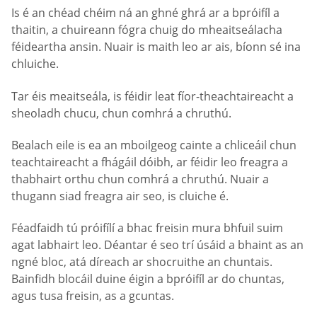
Is é an chéad chéim ná an ghné ghrá ar a bpróifíl a
thaitin, a chuireann fógra chuig do mheaitseálacha
féideartha ansin. Nuair is maith leo ar ais, bíonn sé ina
chluiche.
Tar éis meaitseála, is féidir leat fíor-theachtaireacht a
sheoladh chucu, chun comhrá a chruthú.
Bealach eile is ea an mboilgeog cainte a chliceáil chun
teachtaireacht a fhágáil dóibh, ar féidir leo freagra a
thabhairt orthu chun comhrá a chruthú. Nuair a
thugann siad freagra air seo, is cluiche é.
Féadfaidh tú próifílí a bhac freisin mura bhfuil suim
agat labhairt leo. Déantar é seo trí úsáid a bhaint as an
ngné bloc, atá díreach ar shocruithe an chuntais.
Bainfidh blocáil duine éigin a bpróifíl ar do chuntas,
agus tusa freisin, as a gcuntas.