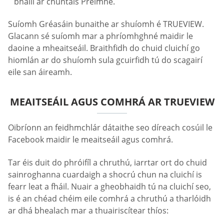
bhaill ar chuntais Préimhe.
Suíomh Gréasáin bunaithe ar shuíomh é TRUEVIEW.
Glacann sé suíomh mar a phríomhghné maidir le
daoine a mheaitseáil. Braithfidh do chuid cluichí go
hiomlán ar do shuíomh sula gcuirfidh tú do scagairí
eile san áireamh.
MEAITSEÁIL AGUS COMHRÁ AR TRUEVIEW
Oibríonn an feidhmchlár dátaithe seo díreach cosúil le
Facebook maidir le meaitseáil agus comhrá.
Tar éis duit do phróifíl a chruthú, iarrtar ort do chuid
sainroghanna cuardaigh a shocrú chun na cluichí is
fearr leat a fháil. Nuair a gheobhaidh tú na cluichí seo,
is é an chéad chéim eile comhrá a chruthú a tharlóidh
ar dhá bhealach mar a thuairiscítear thíos: