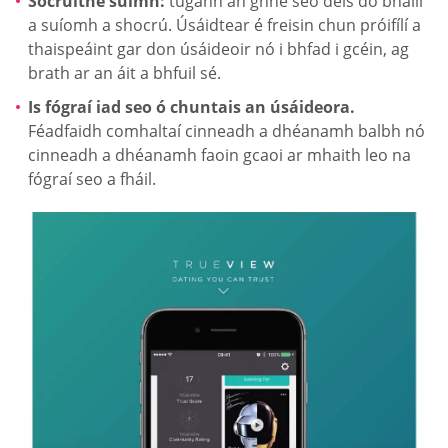
Socruithe suímh:
tugann an ghné seo deis do bhaill
a suíomh a shocrú. Úsáidtear é freisin chun próifílí a
thaispeáint gar don úsáideoir nó i bhfad i gcéin, ag
brath ar an áit a bhfuil sé.
Is fógraí iad seo ó chuntais an úsáideora.
Féadfaidh comhaltaí cinneadh a dhéanamh balbh nó
cinneadh a dhéanamh faoin gcaoi ar mhaith leo na
fógraí seo a fháil.