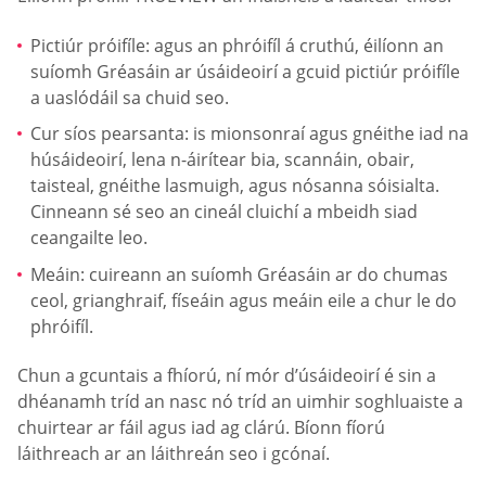
Pictiúr próifíle: agus an phróifíl á cruthú, éilíonn an
suíomh Gréasáin ar úsáideoirí a gcuid pictiúr próifíle
a uaslódáil sa chuid seo.
Cur síos pearsanta: is mionsonraí agus gnéithe iad na
húsáideoirí, lena n-áirítear bia, scannáin, obair,
taisteal, gnéithe lasmuigh, agus nósanna sóisialta.
Cinneann sé seo an cineál cluichí a mbeidh siad
ceangailte leo.
Meáin: cuireann an suíomh Gréasáin ar do chumas
ceol, grianghraif, físeáin agus meáin eile a chur le do
phróifíl.
Chun a gcuntais a fhíorú, ní mór d’úsáideoirí é sin a
dhéanamh tríd an nasc nó tríd an uimhir soghluaiste a
chuirtear ar fáil agus iad ag clárú. Bíonn fíorú
láithreach ar an láithreán seo i gcónaí.