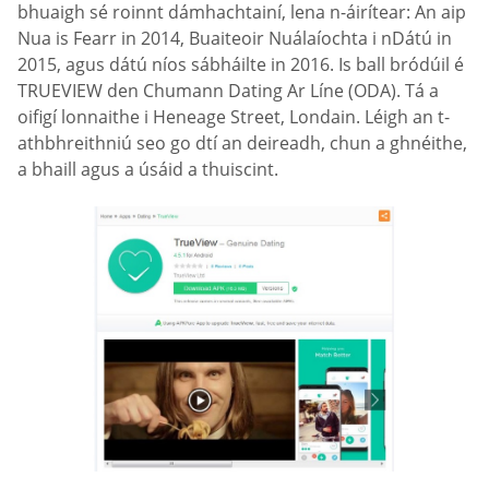
bhuaigh sé roinnt dámhachtainí, lena n-áirítear: An aip
Nua is Fearr in 2014, Buaiteoir Nuálaíochta i nDátú in
2015, agus dátú níos sábháilte in 2016. Is ball bródúil é
TRUEVIEW den Chumann Dating Ar Líne (ODA). Tá a
oifigí lonnaithe i Heneage Street, Londain. Léigh an t-
athbhreithniú seo go dtí an deireadh, chun a ghnéithe,
a bhaill agus a úsáid a thuiscint.