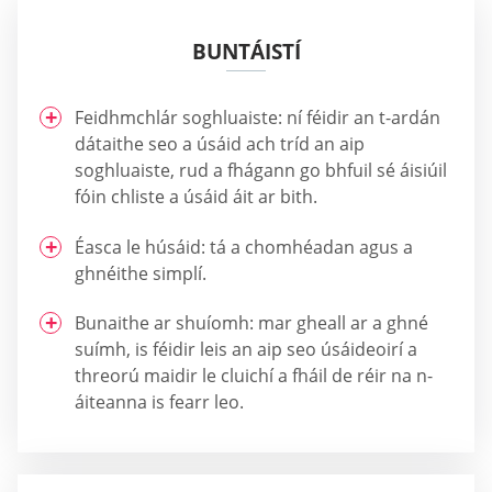
BUNTÁISTÍ
Feidhmchlár soghluaiste: ní féidir an t-ardán
dátaithe seo a úsáid ach tríd an aip
soghluaiste, rud a fhágann go bhfuil sé áisiúil
fóin chliste a úsáid áit ar bith.
Éasca le húsáid: tá a chomhéadan agus a
ghnéithe simplí.
Bunaithe ar shuíomh: mar gheall ar a ghné
suímh, is féidir leis an aip seo úsáideoirí a
threorú maidir le cluichí a fháil de réir na n-
áiteanna is fearr leo.