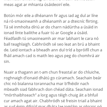
meas agat ar mhianta úsáideoirí eile.
Botún mór eile a dhéanann fir agus iad ag dul ar líne
ná ró-smaoineamh a dhéanamh ar a dteicníc flirting.
Tá sé inmholta díriú ar do charn nádúrtha a úsáid in
ionad línte bailithe a fuair tú ar Google a úsáid.
Féadfaidh tú smaoineamh air mar labhairt le cara nó
ball teaghlaigh. Cabhróidh sé seo leat an brú a bhaint
de. Leid iontach a bheadh ann dul tríd a bpróifíl chun a
fháil amach cad is maith leo agus peg do chomhrá air
sin.
Nuair a thagann an t-am chun freastal ar do chluiche,
roghnaigh d’ionaid dhátú go cúramach. Seachain beár
chic nó bialanna torannacha mar b’fhéidir nach
mbeadh siad fabhrach don chéad dáta. Seachain ionad
“mórthaibhseach” a lorg agus téigh chuig áit a bhfuil
cur amach agat air. Chabhródh sé freisin triail a bhaint
as rud éigin difriúil mar dháta lae iomláin ar phicnic nó