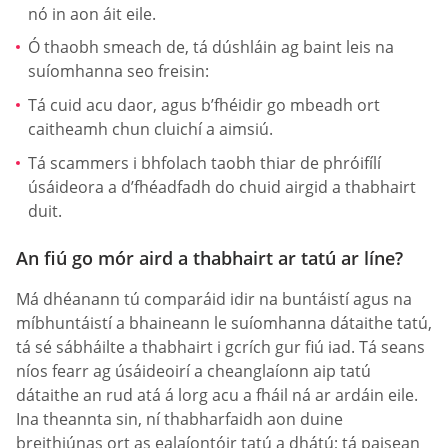
nó in aon áit eile.
Ó thaobh smeach de, tá dúshláin ag baint leis na
suíomhanna seo freisin:
Tá cuid acu daor, agus b’fhéidir go mbeadh ort
caitheamh chun cluichí a aimsiú.
Tá scammers i bhfolach taobh thiar de phróifílí
úsáideora a d’fhéadfadh do chuid airgid a thabhairt
duit.
An fiú go mór aird a thabhairt ar tatú ar líne?
Má dhéanann tú comparáid idir na buntáistí agus na
míbhuntáistí a bhaineann le suíomhanna dátaithe tatú,
tá sé sábháilte a thabhairt i gcrích gur fiú iad. Tá seans
níos fearr ag úsáideoirí a cheanglaíonn aip tatú
dátaithe an rud atá á lorg acu a fháil ná ar ardáin eile.
Ina theannta sin, ní thabharfaidh aon duine
breithiúnas ort as ealaíontóir tatú a dhátú; tá paisean