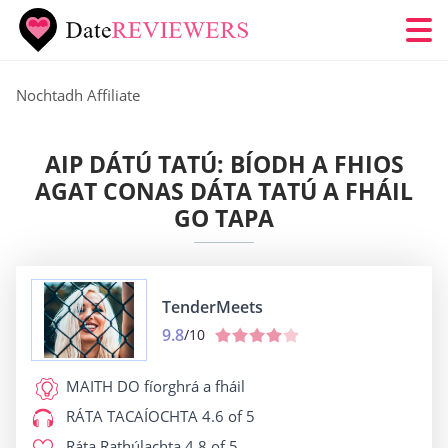
Nochtadh Affiliate
AIP DÁTÚ TATÚ: BÍODH A FHIOS
AGAT CONAS DÁTA TATÚ A FHÁIL
GO TAPA
TenderMeets
9.8
/10
MAITH DO
fíorghrá a fháil
RÁTA TACAÍOCHTA
4.6 of 5
Ráta Rathúlachta
4.8 of 5