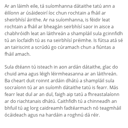
Ar an láimh eile, tá suíomhanna dátaithe tatú ann a
éilíonn ar úsáideoirí íoc chun rochtain a fháil ar
sheirbhísí áirithe. Ar na suíomhanna, is féidir leat
rochtain a fháil ar bheagán seirbhísí saor in aisce a
chabhróidh leat an láithreán a shampláil sula gcinnfidh
tú an íocfaidh tú as na seirbhísí préimhe. Is fútsa atá sé
an tairiscint a scrúdú go cúramach chun a fiúntas a
fháil amach.
Sula dtéann tú isteach in aon ardán dátaithe, glac do
chuid ama agus léigh léirmheasanna ar an láithreán.
Ba cheart duit roinnt ardáin dhátú a shampláil sula
socraíonn tú ar an suíomh dátaithe tatú is fearr. Más
fearr leat dul ar an dul, faigh aip tatú a fhreastalaíonn
ar do riachtanais dhátú. Caithfidh tú a chinneadh an
bhfuil tú ag lorg caidreamh fadtéarmach nó teagmháil
ócáideach agus na hardáin a roghnú dá réir.