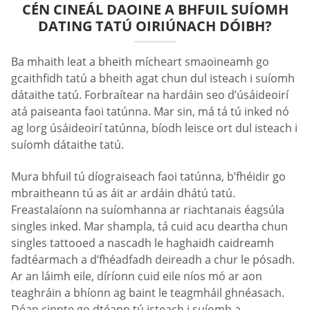
CÉN CINEÁL DAOINE A BHFUIL SUÍOMH
DATING TATÚ OIRIÚNACH DÓIBH?
Ba mhaith leat a bheith mícheart smaoineamh go
gcaithfidh tatú a bheith agat chun dul isteach i suíomh
dátaithe tatú. Forbraítear na hardáin seo d’úsáideoirí
atá paiseanta faoi tatúnna. Mar sin, má tá tú inked nó
ag lorg úsáideoirí tatúnna, bíodh leisce ort dul isteach i
suíomh dátaithe tatú.
Mura bhfuil tú díograiseach faoi tatúnna, b’fhéidir go
mbraitheann tú as áit ar ardáin dhátú tatú.
Freastalaíonn na suíomhanna ar riachtanais éagsúla
singles inked. Mar shampla, tá cuid acu deartha chun
singles tattooed a nascadh le haghaidh caidreamh
fadtéarmach a d’fhéadfadh deireadh a chur le pósadh.
Ar an láimh eile, díríonn cuid eile níos mó ar aon
teaghráin a bhíonn ag baint le teagmháil ghnéasach.
Déan cinnte go dtéann tú isteach i suíomh a