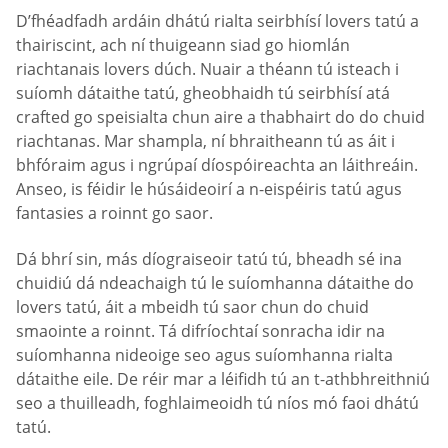
D’fhéadfadh ardáin dhátú rialta seirbhísí lovers tatú a
thairiscint, ach ní thuigeann siad go hiomlán
riachtanais lovers dúch. Nuair a théann tú isteach i
suíomh dátaithe tatú, gheobhaidh tú seirbhísí atá
crafted go speisialta chun aire a thabhairt do do chuid
riachtanas. Mar shampla, ní bhraitheann tú as áit i
bhfóraim agus i ngrúpaí díospóireachta an láithreáin.
Anseo, is féidir le húsáideoirí a n-eispéiris tatú agus
fantasies a roinnt go saor.
Dá bhrí sin, más díograiseoir tatú tú, bheadh sé ina
chuidiú dá ndeachaigh tú le suíomhanna dátaithe do
lovers tatú, áit a mbeidh tú saor chun do chuid
smaointe a roinnt. Tá difríochtaí sonracha idir na
suíomhanna nideoige seo agus suíomhanna rialta
dátaithe eile. De réir mar a léifidh tú an t-athbhreithniú
seo a thuilleadh, foghlaimeoidh tú níos mó faoi dhátú
tatú.