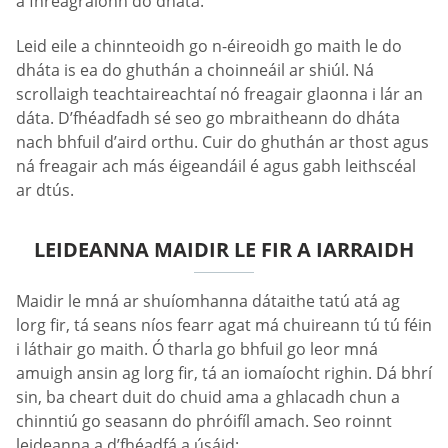
a fhreagraíonn do dháta.
Leid eile a chinnteoidh go n-éireoidh go maith le do
dháta is ea do ghuthán a choinneáil ar shiúl. Ná
scrollaigh teachtaireachtaí nó freagair glaonna i lár an
dáta. D’fhéadfadh sé seo go mbraitheann do dháta
nach bhfuil d’aird orthu. Cuir do ghuthán ar thost agus
ná freagair ach más éigeandáil é agus gabh leithscéal
ar dtús.
LEIDEANNA MAIDIR LE FIR A IARRAIDH
Maidir le mná ar shuíomhanna dátaithe tatú atá ag
lorg fir, tá seans níos fearr agat má chuireann tú tú féin
i láthair go maith. Ó tharla go bhfuil go leor mná
amuigh ansin ag lorg fir, tá an iomaíocht righin. Dá bhrí
sin, ba cheart duit do chuid ama a ghlacadh chun a
chinntiú go seasann do phróifíl amach. Seo roinnt
leideanna a d’fhéadfá a úsáid: