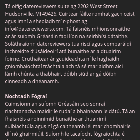
Tá oifig datereviewers suite ag 2202 West Street
Tinder vs Zoosk
Aipeanna Dátú
Hudsonville, MI 49426. Cuirtear fáilte romhat gach ceist
Zoosk vs Match
agus imní a sheoladh trí r-phost ag
info@datereviewers.com
. Tá faisnéis mhionsonraithe
Feabie
ar ár suíomh Gréasáin faoi líon na seirbhísí dátaithe.
POF vs Match
Soláthraíonn datereviewers tuairiscí agus comparáidí
inchreidte d’úsáideoirí atá bunaithe ar a dtuairim
eHarmony vs OkCupid
foirne. Cruthaítear ár gcuideachta ní le haghaidh
SPDate
gníomhaíochtaí tráchtála ach tá sé mar aidhm aici
lámh chúnta a thabhairt dóibh siúd ar gá dóibh
TenderMeets
cinneadh a dhéanamh.
Together2Night
Nochtadh Fógraí
Fetlife
Cuimsíonn an suíomh Gréasáin seo sonraí
Alua
riachtanacha maidir le rudaí a bhaineann le dátú. Tá an
fhaisnéis a roinnimid bunaithe ar thuairimí
TinyChat
suibiachtúla agus ní gá caitheamh léi mar chomhairle
Mini Chat
dlí nó ghairmiúil. Suíomh le tacaíocht fógraíochta é