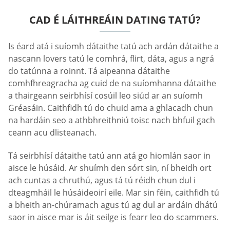
CAD É LÁITHREÁIN DATING TATÚ?
Is éard atá i suíomh dátaithe tatú ach ardán dátaithe a
nascann lovers tatú le comhrá, flirt, dáta, agus a ngrá
do tatúnna a roinnt. Tá aipeanna dátaithe
comhfhreagracha ag cuid de na suíomhanna dátaithe
a thairgeann seirbhísí cosúil leo siúd ar an suíomh
Gréasáin. Caithfidh tú do chuid ama a ghlacadh chun
na hardáin seo a athbhreithniú toisc nach bhfuil gach
ceann acu dlisteanach.
Tá seirbhísí dátaithe tatú ann atá go hiomlán saor in
aisce le húsáid. Ar shuímh den sórt sin, ní bheidh ort
ach cuntas a chruthú, agus tá tú réidh chun dul i
dteagmháil le húsáideoirí eile. Mar sin féin, caithfidh tú
a bheith an-chúramach agus tú ag dul ar ardáin dhátú
saor in aisce mar is áit seilge is fearr leo do scammers.