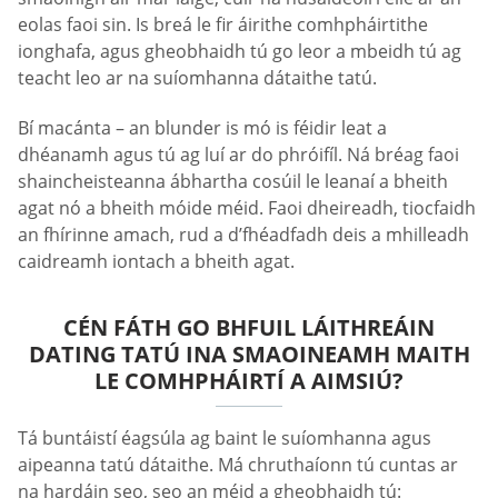
eolas faoi sin. Is breá le fir áirithe comhpháirtithe
ionghafa, agus gheobhaidh tú go leor a mbeidh tú ag
teacht leo ar na suíomhanna dátaithe tatú.
Bí macánta – an blunder is mó is féidir leat a
dhéanamh agus tú ag luí ar do phróifíl. Ná bréag faoi
shaincheisteanna ábhartha cosúil le leanaí a bheith
agat nó a bheith móide méid. Faoi dheireadh, tiocfaidh
an fhírinne amach, rud a d’fhéadfadh deis a mhilleadh
caidreamh iontach a bheith agat.
CÉN FÁTH GO BHFUIL LÁITHREÁIN
DATING TATÚ INA SMAOINEAMH MAITH
LE COMHPHÁIRTÍ A AIMSIÚ?
Tá buntáistí éagsúla ag baint le suíomhanna agus
aipeanna tatú dátaithe. Má chruthaíonn tú cuntas ar
na hardáin seo, seo an méid a gheobhaidh tú: