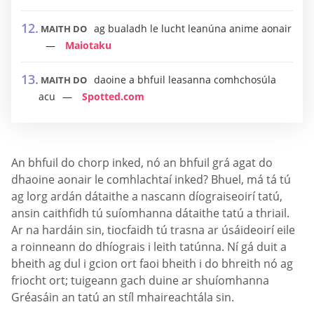
ag bualadh le lucht leanúna anime aonair
MAITH DO
Maiotaku
daoine a bhfuil leasanna comhchosúla
MAITH DO
acu
Spotted.com
An bhfuil do chorp inked, nó an bhfuil grá agat do
dhaoine aonair le comhlachtaí inked? Bhuel, má tá tú
ag lorg ardán dátaithe a nascann díograiseoirí tatú,
ansin caithfidh tú suíomhanna dátaithe tatú a thriail.
Ar na hardáin sin, tiocfaidh tú trasna ar úsáideoirí eile
a roinneann do dhíograis i leith tatúnna. Ní gá duit a
bheith ag dul i gcion ort faoi bheith i do bhreith nó ag
friocht ort; tuigeann gach duine ar shuíomhanna
Gréasáin an tatú an stíl mhaireachtála sin.