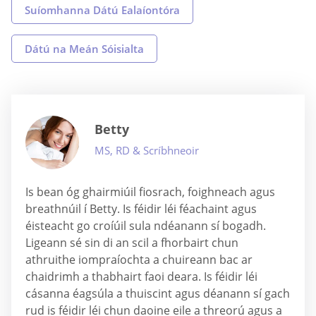
Suíomhanna Dátú Ealaíontóra
Dátú na Meán Sóisialta
Betty
MS, RD & Scríbhneoir
Is bean óg ghairmiúil fiosrach, foighneach agus
breathnúil í Betty. Is féidir léi féachaint agus
éisteacht go croíúil sula ndéanann sí bogadh.
Ligeann sé sin di an scil a fhorbairt chun
athruithe iompraíochta a chuireann bac ar
chaidrimh a thabhairt faoi deara. Is féidir léi
cásanna éagsúla a thuiscint agus déanann sí gach
rud is féidir léi chun daoine eile a threorú agus a