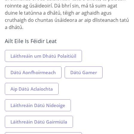
roinnte ag úsáideoirí. Dá bhrí sin, má tá suim agat
duine le tatúnna a dhátú, téigh ar aghaidh agus
cruthaigh do chuntas úsáideora ar aip dlisteanach tatú
a dhátú.
Ailt Eile Is Féidir Leat
Láithreáin um Dhátú Polaitiúil
Dátú Aonfhoirmeach
Dátú Gamer
Aip Dátú Aclaíochta
Láithreáin Dátú Nideoige
Láithreáin Dátú Gairmiúla