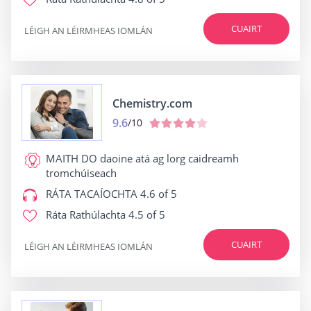
CUAIRT
LÉIGH AN LÉIRMHEAS IOMLÁN
Chemistry.com
9.6
/10
MAITH DO
daoine atá ag lorg caidreamh
tromchúiseach
RÁTA TACAÍOCHTA
4.6 of 5
Ráta Rathúlachta
4.5 of 5
CUAIRT
LÉIGH AN LÉIRMHEAS IOMLÁN