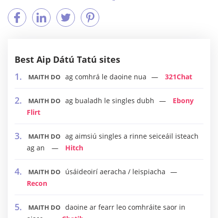
Best Aip Dátú Tatú sites
ag comhrá le daoine nua
321Chat
MAITH DO
ag bualadh le singles dubh
Ebony
MAITH DO
Flirt
ag aimsiú singles a rinne seiceáil isteach
MAITH DO
ag an
Hitch
úsáideoirí aeracha / leispiacha
MAITH DO
Recon
daoine ar fearr leo comhráite saor in
MAITH DO