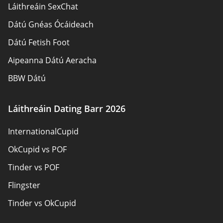
Láithreáin SexChat
Glaoigh orainn
Dátú Gnéas Ócáideach
Léarscáil an láithreáin
Dátú Fetish Foot
Aipeanna Dátú Aeracha
BBW Dátú
Láithreáin Dátú Gnéis
Láithreáin Dating Barr 2026
Dátú Pansexual
InternationalCupid
Láithreáin Dátú do Dhaoine Fásta
OkCupid vs POF
Láithreáin Dating Sinsearacha
Tinder vs POF
Láithreáin Dátú Críostaí
Flingster
Singles Áitiúla Ar Líne
Tinder vs OkCupid
Dátú Tras
Chat Avenue
Dátú Gamer