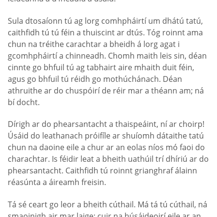
Sula dtosaíonn tú ag lorg comhpháirtí um dhátú tatú,
caithfidh tú tú féin a thuiscint ar dtús. Tóg roinnt ama
chun na tréithe carachtar a bheidh á lorg agat i
gcomhpháirtí a chinneadh. Chomh maith leis sin, déan
cinnte go bhfuil tú ag tabhairt aire mhaith duit féin,
agus go bhfuil tú réidh go mothúchánach. Déan
athruithe ar do chuspóirí de réir mar a théann am; ná
bí docht.
Dírigh ar do phearsantacht a thaispeáint, ní ar choirp!
Úsáid do leathanach próifíle ar shuíomh dátaithe tatú
chun na daoine eile a chur ar an eolas níos mó faoi do
charachtar. Is féidir leat a bheith uathúil trí dhíriú ar do
phearsantacht. Caithfidh tú roinnt grianghraf álainn
réasúnta a áireamh freisin.
Tá sé ceart go leor a bheith cúthail. Má tá tú cúthail, ná
smaoinigh air mar laige; cuir na húsáideoirí eile ar an