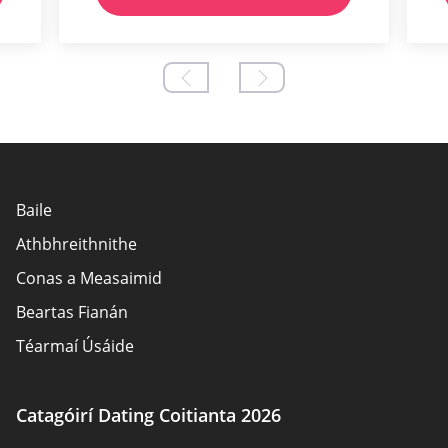
Baile
Athbhreithnithe
Conas a Measaimid
Beartas Fianán
Téarmaí Úsáide
Nochtadh Fógraí
Fúinn
Catagóirí Dating Coitianta 2026
Údair