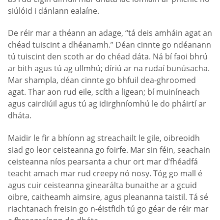
siúlóid i dánlann ealaíne.
De réir mar a théann an adage, “tá deis amháin agat an
chéad tuiscint a dhéanamh.” Déan cinnte go ndéanann
tú tuiscint den scoth ar do chéad dáta. Ná bí faoi bhrú
ar bith agus tú ag ullmhú; díriú ar na rudaí bunúsacha.
Mar shampla, déan cinnte go bhfuil dea-ghroomed
agat. Thar aon rud eile, scíth a ligean; bí muiníneach
agus cairdiúil agus tú ag idirghníomhú le do pháirtí ar
dháta.
Maidir le fir a bhíonn ag streachailt le gile, oibreoidh
siad go leor ceisteanna go foirfe. Mar sin féin, seachain
ceisteanna níos pearsanta a chur ort mar d’fhéadfá
teacht amach mar rud creepy nó nosy. Tóg go mall é
agus cuir ceisteanna ginearálta bunaithe ar a gcuid
oibre, caitheamh aimsire, agus pleananna taistil. Tá sé
riachtanach freisin go n-éistfidh tú go géar de réir mar