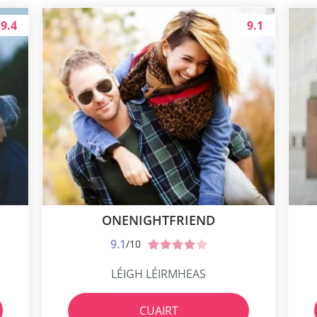
9.4
9.1
ONENIGHTFRIEND
9.1
/10
LÉIGH LÉIRMHEAS
CUAIRT