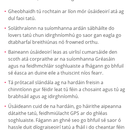
Gheobhaidh tú rochtain ar líon mór úsáideoirí atá ag
dul faoi tatú.
Soláthraíonn na suíomhanna ardán sábháilte do
lovers tatú chun idirghníomhú go saor gan eagla go
dtabharfaí breithiúnas nó frowned orthu.
Baineann úsáideoirí leas as uirlisí cumarsáide den
scoth atá corpraithe ar na suíomhanna Gréasáin
agus na feidhmchláir soghluaiste a fhágann go bhfuil
sé éasca an duine eile a thuiscint níos fearr.
Tá prótacail slándála ag na hardáin freisin a
chinntíonn gur féidir leat tú féin a chosaint agus tú ag
brabhsáil agus ag idirghníomhú.
Úsáideann cuid de na hardáin, go háirithe aipeanna
dátaithe tatú, feidhmiúlacht GPS ar do ghléas
soghluaiste. Fágann an ghné seo go bhfuil sé saor ó
hassle duit díograiseoirí tatú a fháil i do cheantar féin