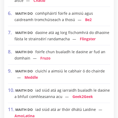
aisce
Chatib
comhpháirtí foirfe a aimsiú agus
MAITH DO
caidreamh tromchúiseach a thosú
Be2
daoine atá ag lorg físchomhrá do dhaoine
MAITH DO
fásta le strainséirí randamacha
Flingster
foirfe chun bualadh le daoine ar fud an
MAITH DO
domhain
Fruzo
cluichí a aimsiú le cabhair ó do chairde
MAITH DO
Meddle
iad siúd atá ag iarraidh bualadh le daoine
MAITH DO
a bhfuil comhleasanna acu
Geek2Geek
iad siúd atá ar thóir dhátú Laidine
MAITH DO
AmoLatina