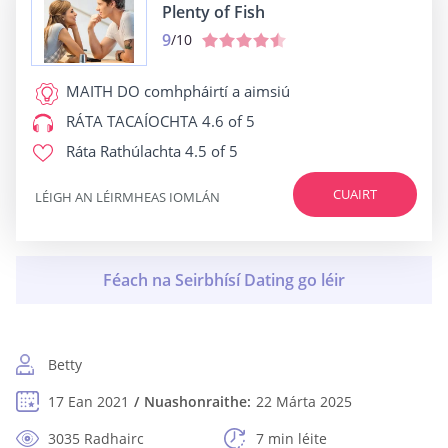
Plenty of Fish
9
/10
MAITH DO
comhpháirtí a aimsiú
RÁTA TACAÍOCHTA
4.6 of 5
Ráta Rathúlachta
4.5 of 5
CUAIRT
LÉIGH AN LÉIRMHEAS IOMLÁN
Betty
17 Ean 2021
Nuashonraithe:
22 Márta 2025
3035 Radhairc
7 min léite