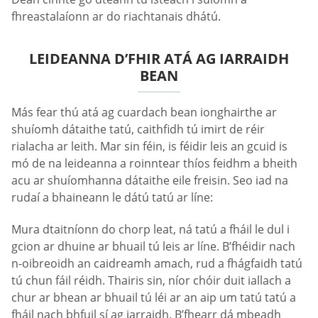
fhreastalaíonn ar do riachtanais dhátú.
LEIDEANNA D’FHIR ATÁ AG IARRAIDH
BEAN
Más fear thú atá ag cuardach bean ionghairthe ar
shuíomh dátaithe tatú, caithfidh tú imirt de réir
rialacha ar leith. Mar sin féin, is féidir leis an gcuid is
mó de na leideanna a roinntear thíos feidhm a bheith
acu ar shuíomhanna dátaithe eile freisin. Seo iad na
rudaí a bhaineann le dátú tatú ar líne:
Mura dtaitníonn do chorp leat, ná tatú a fháil le dul i
gcion ar dhuine ar bhuail tú leis ar líne. B’fhéidir nach
n-oibreoidh an caidreamh amach, rud a fhágfaidh tatú
tú chun fáil réidh. Thairis sin, níor chóir duit iallach a
chur ar bhean ar bhuail tú léi ar an aip um tatú tatú a
fháil nach bhfuil sí ag iarraidh. B’fhearr dá mbeadh