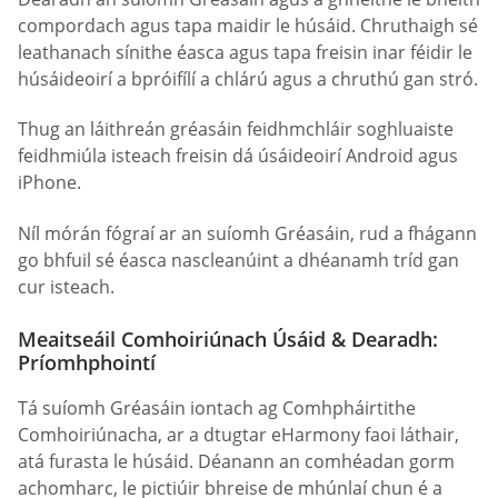
compordach agus tapa maidir le húsáid. Chruthaigh sé
leathanach sínithe éasca agus tapa freisin inar féidir le
húsáideoirí a bpróifílí a chlárú agus a chruthú gan stró.
Thug an láithreán gréasáin feidhmchláir soghluaiste
feidhmiúla isteach freisin dá úsáideoirí Android agus
iPhone.
Níl mórán fógraí ar an suíomh Gréasáin, rud a fhágann
go bhfuil sé éasca nascleanúint a dhéanamh tríd gan
cur isteach.
Meaitseáil Comhoiriúnach Úsáid & Dearadh:
Príomhphointí
Tá suíomh Gréasáin iontach ag Comhpháirtithe
Comhoiriúnacha, ar a dtugtar eHarmony faoi láthair,
atá furasta le húsáid. Déanann an comhéadan gorm
achomharc, le pictiúir bhreise de mhúnlaí chun é a