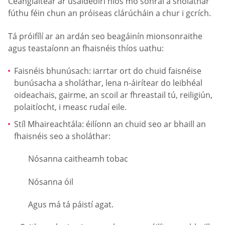
Ceanglaítear ar úsáideoirí níos mó sonraí a sholáthar
fúthu féin chun an próiseas clárúcháin a chur i gcrích.
Tá próifílí ar an ardán seo beagáinín mionsonraithe
agus teastaíonn an fhaisnéis thíos uathu:
Faisnéis bhunúsach: iarrtar ort do chuid faisnéise
bunúsacha a sholáthar, lena n-áirítear do leibhéal
oideachais, gairme, an scoil ar fhreastail tú, reiligiún,
polaitíocht, i measc rudaí eile.
Stíl Mhaireachtála: éilíonn an chuid seo ar bhaill an
fhaisnéis seo a sholáthar:
Nósanna caitheamh tobac
Nósanna óil
Agus má tá páistí agat.