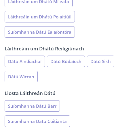
Láithreáin um Dhátú Míleata
Láithreáin um Dhátú Polaitiúil
Suíomhanna Dátú Ealaíontóra
Láithreáin um Dhátú Reiligiúnach
Dátú Aindiachaí
Dátú Búdaíoch
Dátú Sikh
Dátú Wiccan
Liosta Láithreán Dátú
Suíomhanna Dátú Barr
Suíomhanna Dátú Coitianta