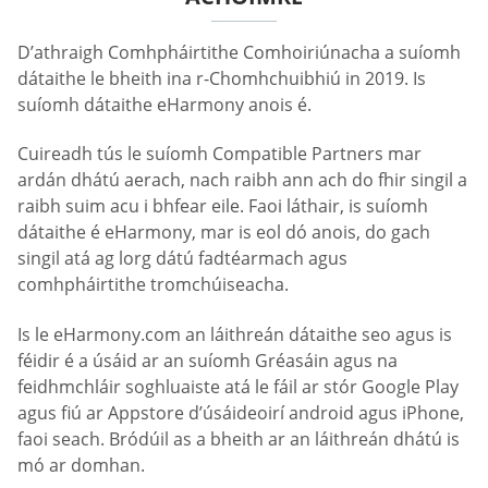
D’athraigh Comhpháirtithe Comhoiriúnacha a suíomh
dátaithe le bheith ina r-Chomhchuibhiú in 2019. Is
suíomh dátaithe eHarmony anois é.
Cuireadh tús le suíomh Compatible Partners mar
ardán dhátú aerach, nach raibh ann ach do fhir singil a
raibh suim acu i bhfear eile. Faoi láthair, is suíomh
dátaithe é eHarmony, mar is eol dó anois, do gach
singil atá ag lorg dátú fadtéarmach agus
comhpháirtithe tromchúiseacha.
Is le eHarmony.com an láithreán dátaithe seo agus is
féidir é a úsáid ar an suíomh Gréasáin agus na
feidhmchláir soghluaiste atá le fáil ar stór Google Play
agus fiú ar Appstore d’úsáideoirí android agus iPhone,
faoi seach. Bródúil as a bheith ar an láithreán dhátú is
mó ar domhan.