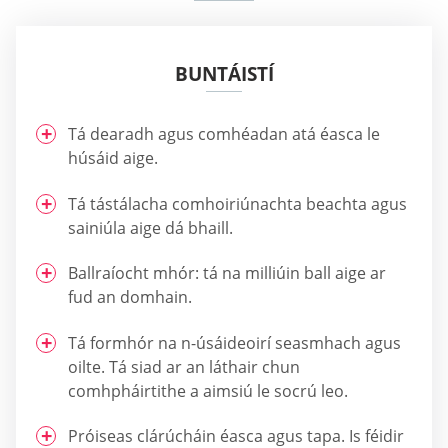
BUNTÁISTÍ
Tá dearadh agus comhéadan atá éasca le
húsáid aige.
Tá tástálacha comhoiriúnachta beachta agus
sainiúla aige dá bhaill.
Ballraíocht mhór: tá na milliúin ball aige ar
fud an domhain.
Tá formhór na n-úsáideoirí seasmhach agus
oilte. Tá siad ar an láthair chun
comhpháirtithe a aimsiú le socrú leo.
Próiseas clárúcháin éasca agus tapa. Is féidir