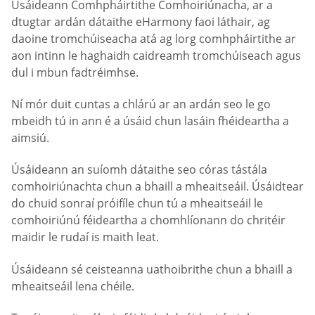
Úsáideann Comhpháirtithe Comhoiriúnacha, ar a
dtugtar ardán dátaithe eHarmony faoi láthair, ag
daoine tromchúiseacha atá ag lorg comhpháirtithe ar
aon intinn le haghaidh caidreamh tromchúiseach agus
dul i mbun fadtréimhse.
Ní mór duit cuntas a chlárú ar an ardán seo le go
mbeidh tú in ann é a úsáid chun lasáin fhéideartha a
aimsiú.
Úsáideann an suíomh dátaithe seo córas tástála
comhoiriúnachta chun a bhaill a mheaitseáil. Úsáidtear
do chuid sonraí próifíle chun tú a mheaitseáil le
comhoiriúnú féideartha a chomhlíonann do chritéir
maidir le rudaí is maith leat.
Úsáideann sé ceisteanna uathoibrithe chun a bhaill a
mheaitseáil lena chéile.