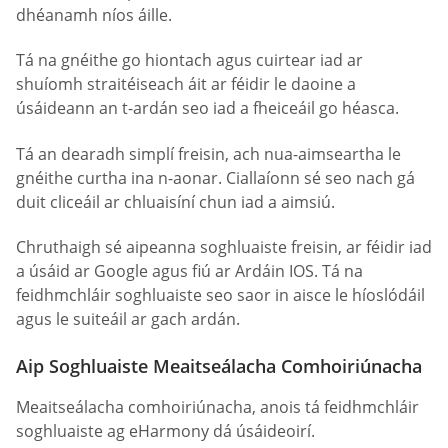
dhéanamh níos áille.
Tá na gnéithe go hiontach agus cuirtear iad ar
shuíomh straitéiseach áit ar féidir le daoine a
úsáideann an t-ardán seo iad a fheiceáil go héasca.
Tá an dearadh simplí freisin, ach nua-aimseartha le
gnéithe curtha ina n-aonar. Ciallaíonn sé seo nach gá
duit cliceáil ar chluaisíní chun iad a aimsiú.
Chruthaigh sé aipeanna soghluaiste freisin, ar féidir iad
a úsáid ar Google agus fiú ar Ardáin IOS. Tá na
feidhmchláir soghluaiste seo saor in aisce le híoslódáil
agus le suiteáil ar gach ardán.
Aip Soghluaiste Meaitseálacha Comhoiriúnacha
Meaitseálacha comhoiriúnacha, anois tá feidhmchláir
soghluaiste ag eHarmony dá úsáideoirí.