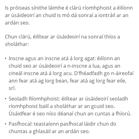
Is próiseas sínithe láimhe é clárú ríomhphoist a éilíonn
ar úsáideoirí an chuid is mó dá sonraí a iontráil ar an
ardán seo.
Chun clárú, éilítear ar úsáideoirí na sonraí thíos a
sholáthar:
Inscne agus an inscne atá á lorg agat: éilíonn an
chuid seo ar úsáideoirí a n-inscne a lua, agus an
cineál inscne atá á lorg acu. D’fhéadfadh go n-áireofaí
ann fear atá ag lorg bean, fear atá ag lorg fear eile,
srl.
Seoladh Ríomhphoist: éilítear ar úsáideoirí seoladh
ríomhphoist bailí a sholáthar ar an gcuid seo.
Úsáidfear é seo níos déanaí chun an cuntas a fhíorú.
Pasfhocal: teastaíonn pasfhocal láidir chun do
chuntas a ghlasáil ar an ardán seo.