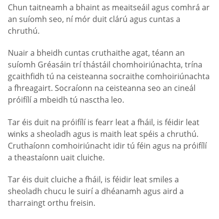
Chun taitneamh a bhaint as meaitseáil agus comhrá ar
an suíomh seo, ní mór duit clárú agus cuntas a
chruthú.
Nuair a bheidh cuntas cruthaithe agat, téann an
suíomh Gréasáin trí thástáil chomhoiriúnachta, trína
gcaithfidh tú na ceisteanna socraithe comhoiriúnachta
a fhreagairt. Socraíonn na ceisteanna seo an cineál
próifílí a mbeidh tú nasctha leo.
Tar éis duit na próifílí is fearr leat a fháil, is féidir leat
winks a sheoladh agus is maith leat spéis a chruthú.
Cruthaíonn comhoiriúnacht idir tú féin agus na próifílí
a theastaíonn uait cluiche.
Tar éis duit cluiche a fháil, is féidir leat smiles a
sheoladh chucu le suirí a dhéanamh agus aird a
tharraingt orthu freisin.