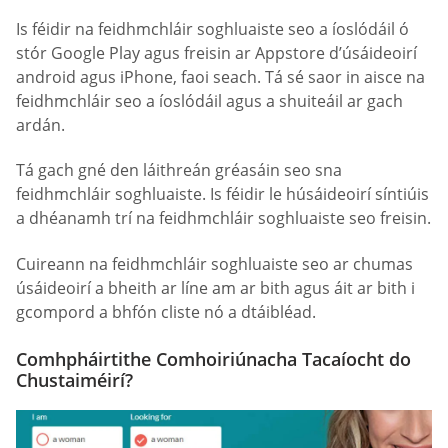
Is féidir na feidhmchláir soghluaiste seo a íoslódáil ó
stór Google Play agus freisin ar Appstore d’úsáideoirí
android agus iPhone, faoi seach. Tá sé saor in aisce na
feidhmchláir seo a íoslódáil agus a shuiteáil ar gach
ardán.
Tá gach gné den láithreán gréasáin seo sna
feidhmchláir soghluaiste. Is féidir le húsáideoirí síntiúis
a dhéanamh trí na feidhmchláir soghluaiste seo freisin.
Cuireann na feidhmchláir soghluaiste seo ar chumas
úsáideoirí a bheith ar líne am ar bith agus áit ar bith i
gcompord a bhfón cliste nó a dtáibléad.
Comhpháirtithe Comhoiriúnacha Tacaíocht do
Chustaiméirí?