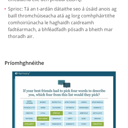
Sprioc: Tá an t-ardán dátaithe seo á úsáid anois ag
baill thromchúiseacha atá ag lorg comhpháirtithe
comhoiriúnacha le haghaidh caidreamh
fadtéarmach, a bhféadfadh pósadh a bheith mar
thoradh air.
Príomhghnéithe