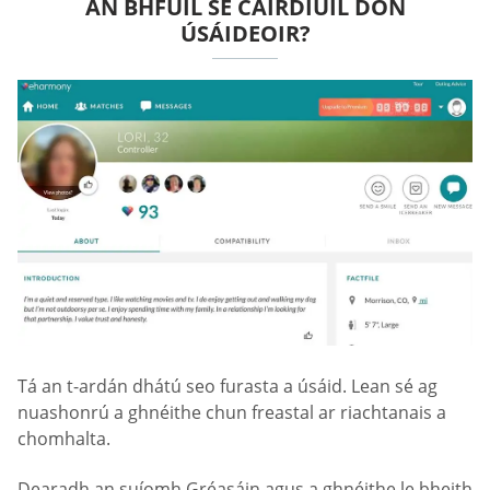
AN BHFUIL SÉ CAIRDIÚIL DON
ÚSÁIDEOIR?
Tá an t-ardán dhátú seo furasta a úsáid. Lean sé ag
nuashonrú a ghnéithe chun freastal ar riachtanais a
chomhalta.
Dearadh an suíomh Gréasáin agus a ghnéithe le bheith