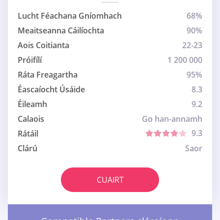
Lucht Féachana Gníomhach
68%
Meaitseanna Cáilíochta
90%
Aois Coitianta
22-23
Próifílí
1 200 000
Ráta Freagartha
95%
Éascaíocht Úsáide
8.3
Éileamh
9.2
Calaois
Go han-annamh
9.3
Rátáil
Clárú
Saor
CUAIRT