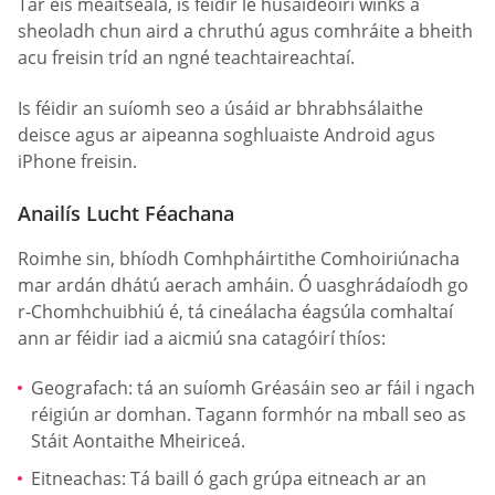
Tar éis meaitseála, is féidir le húsáideoirí winks a
sheoladh chun aird a chruthú agus comhráite a bheith
acu freisin tríd an ngné teachtaireachtaí.
Is féidir an suíomh seo a úsáid ar bhrabhsálaithe
deisce agus ar aipeanna soghluaiste Android agus
iPhone freisin.
Anailís Lucht Féachana
Roimhe sin, bhíodh Comhpháirtithe Comhoiriúnacha
mar ardán dhátú aerach amháin. Ó uasghrádaíodh go
r-Chomhchuibhiú é, tá cineálacha éagsúla comhaltaí
ann ar féidir iad a aicmiú sna catagóirí thíos:
Geografach: tá an suíomh Gréasáin seo ar fáil i ngach
réigiún ar domhan. Tagann formhór na mball seo as
Stáit Aontaithe Mheiriceá.
Eitneachas: Tá baill ó gach grúpa eitneach ar an