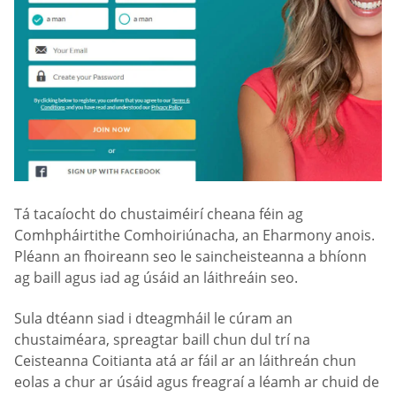
Tá tacaíocht do chustaiméirí cheana féin ag
Comhpháirtithe Comhoiriúnacha, an Eharmony anois.
Pléann an fhoireann seo le saincheisteanna a bhíonn
ag baill agus iad ag úsáid an láithreáin seo.
Sula dtéann siad i dteagmháil le cúram an
chustaiméara, spreagtar baill chun dul trí na
Ceisteanna Coitianta atá ar fáil ar an láithreán chun
eolas a chur ar úsáid agus freagraí a léamh ar chuid de