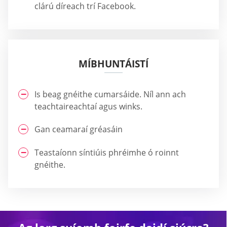
clárú díreach trí Facebook.
MÍBHUNTÁISTÍ
Is beag gnéithe cumarsáide. Níl ann ach
teachtaireachtaí agus winks.
Gan ceamaraí gréasáin
Teastaíonn síntiúis phréimhe ó roinnt
gnéithe.