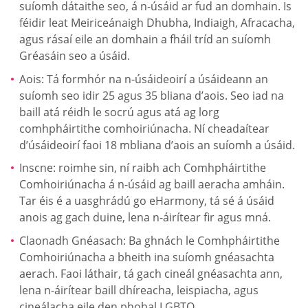
suíomh dátaithe seo, á n-úsáid ar fud an domhain. Is
féidir leat Meiriceánaigh Dhubha, Indiaigh, Afracacha,
agus rásaí eile an domhain a fháil tríd an suíomh
Gréasáin seo a úsáid.
Aois: Tá formhór na n-úsáideoirí a úsáideann an
suíomh seo idir 25 agus 35 bliana d’aois. Seo iad na
baill atá réidh le socrú agus atá ag lorg
comhpháirtithe comhoiriúnacha. Ní cheadaítear
d’úsáideoirí faoi 18 mbliana d’aois an suíomh a úsáid.
Inscne: roimhe sin, ní raibh ach Comhpháirtithe
Comhoiriúnacha á n-úsáid ag baill aeracha amháin.
Tar éis é a uasghrádú go eHarmony, tá sé á úsáid
anois ag gach duine, lena n-áirítear fir agus mná.
Claonadh Gnéasach: Ba ghnách le Comhpháirtithe
Comhoiriúnacha a bheith ina suíomh gnéasachta
aerach. Faoi láthair, tá gach cineál gnéasachta ann,
lena n-áirítear baill dhíreacha, leispiacha, agus
cineálacha eile den phobal LGBTQ.