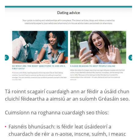
Tá roinnt scagairí cuardaigh ann ar féidir a úsáid chun
cluichí féideartha a aimsiú ar an suíomh Gréasáin seo.
Cuimsíonn na roghanna cuardaigh seo thíos:
Faisnéis bhunúsach: is féidir leat úsáideoirí a
chuardach de réir a n-aoise, inscne, suímh, i measc