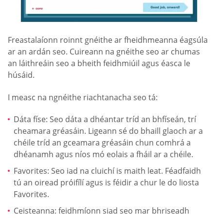
Freastalaíonn roinnt gnéithe ar fheidhmeanna éagsúla
ar an ardán seo. Cuireann na gnéithe seo ar chumas
an láithreáin seo a bheith feidhmiúil agus éasca le
húsáid.
I measc na ngnéithe riachtanacha seo tá:
Dáta físe: Seo dáta a dhéantar tríd an bhfíseán, trí
cheamara gréasáin. Ligeann sé do bhaill glaoch ar a
chéile tríd an gceamara gréasáin chun comhrá a
dhéanamh agus níos mó eolais a fháil ar a chéile.
Favorites: Seo iad na cluichí is maith leat. Féadfaidh
tú an oiread próifílí agus is féidir a chur le do liosta
Favorites.
Ceisteanna: feidhmíonn siad seo mar bhriseadh