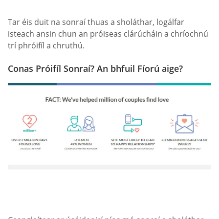
Tar éis duit na sonraí thuas a sholáthar, logálfar
isteach ansin chun an próiseas clárúcháin a chríochnú
trí phróifíl a chruthú.
Conas Próifíl Sonraí? An bhfuil Fíorú aige?