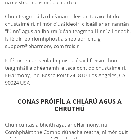
na ceisteanna is mó a chuirtear.
Chun teagmháil a dhéanamh leis an tacaíocht do
chustaiméirí, ní mór d’úsáideoirí cliceáil ar an rannán
“fúinn” agus an fhoirm ‘déan teagmháil linn’ a líonadh.
Is féidir leo ríomhphost a sheoladh chuig
support@eharmony.com
freisin
Is féidir leo an seoladh poist a úsáid freisin chun
teagmháil a dhéanamh le tacaíocht do chustaiméirí.
EHarmony, Inc. Bosca Poist 241810, Los Angeles, CA
90024 USA
CONAS PRÓIFÍL A CHLÁRÚ AGUS A
CHRUTHÚ
Chun cuntas a bheith agat ar eHarmony, na
Comhpháirtithe Comhoiriúnacha reatha, ní mór duit