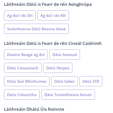
Láithreáin Dátú is Fearr de réir Aoisghrúpa
Ag dul i do 30í
Ag dul i do 40í
Suíomhanna Dátú Bearna Aoise
Láithreáin Dátú is Fearr de réir Cineál Caidrimh
Daoine Beaga ag dul
Dátú Asexual
Dátú Clasaiceach
Dátú Herpes
Dátú faoi Mhíchumas
Dátú Sober
Dátú STD
Dátú Colscartha
Dátú Tuismitheora Aonair
Láithreáin Dhátú Úis Roinnte