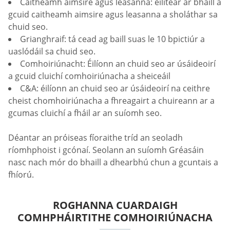
Caitheamh aimsire agus leasanna: éilítear ar bhaill a
gcuid caitheamh aimsire agus leasanna a sholáthar sa
chuid seo.
Grianghraif: tá cead ag baill suas le 10 bpictiúr a
uaslódáil sa chuid seo.
Comhoiriúnacht: Éilíonn an chuid seo ar úsáideoirí
a gcuid cluichí comhoiriúnacha a sheiceáil
C&A: éilíonn an chuid seo ar úsáideoirí na ceithre
cheist chomhoiriúnacha a fhreagairt a chuireann ar a
gcumas cluichí a fháil ar an suíomh seo.
Déantar an próiseas fíoraithe tríd an seoladh
ríomhphoist i gcónaí. Seolann an suíomh Gréasáin
nasc nach mór do bhaill a dhearbhú chun a gcuntais a
fhíorú.
ROGHANNA CUARDAIGH
COMHPHÁIRTITHE COMHOIRIÚNACHA