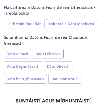
Na Láithreáin Dátú is Fearr de réir Eitneachais /
Tíreolaíochta
Láithreáin Dátú Bán
Láithreáin Dátú Mheiriceá
Suíomhanna Dátú is Fearr de réir Claonadh
Gnéasach
Dátú Aerach
Dátú Leispiach
Dátú Déghnéasach
Dátú Díreach
Dátú heitrighnéasach
Dátú Pansexual
BUNTÁISTÍ AGUS MÍBHUNTÁISTÍ