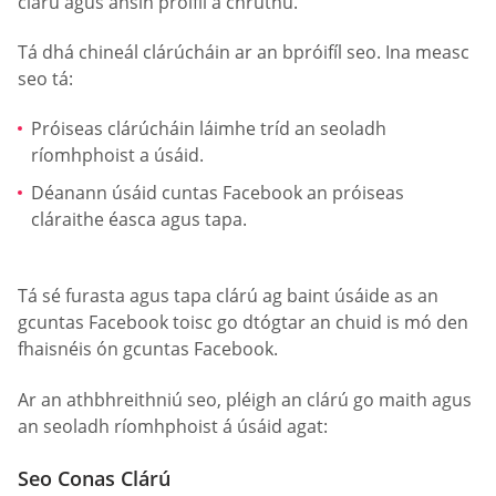
clárú agus ansin próifíl a chruthú.
Tá dhá chineál clárúcháin ar an bpróifíl seo. Ina measc
seo tá:
Próiseas clárúcháin láimhe tríd an seoladh
ríomhphoist a úsáid.
Déanann úsáid cuntas Facebook an próiseas
cláraithe éasca agus tapa.
Tá sé furasta agus tapa clárú ag baint úsáide as an
gcuntas Facebook toisc go dtógtar an chuid is mó den
fhaisnéis ón gcuntas Facebook.
Ar an athbhreithniú seo, pléigh an clárú go maith agus
an seoladh ríomhphoist á úsáid agat:
Seo Conas Clárú