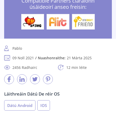
Compatible Partners cláraíonn
úsáideoirí anseo freisin:
Pablo
09 Noll 2021
Nuashonraithe:
21 Márta 2025
2456 Radhairc
12 min léite
Láithreáin Dátú De réir OS
Dátú Android
IOS