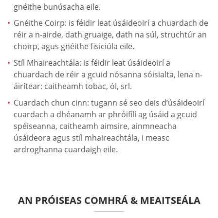
gnéithe bunúsacha eile.
Gnéithe Coirp: is féidir leat úsáideoirí a chuardach de
réir a n-airde, dath gruaige, dath na súl, struchtúr an
choirp, agus gnéithe fisiciúla eile.
Stíl Mhaireachtála: is féidir leat úsáideoirí a
chuardach de réir a gcuid nósanna sóisialta, lena n-
áirítear: caitheamh tobac, ól, srl.
Cuardach chun cinn: tugann sé seo deis d’úsáideoirí
cuardach a dhéanamh ar phróifílí ag úsáid a gcuid
spéiseanna, caitheamh aimsire, ainmneacha
úsáideora agus stíl mhaireachtála, i measc
ardroghanna cuardaigh eile.
AN PRÓISEAS COMHRÁ & MEAITSEÁLA