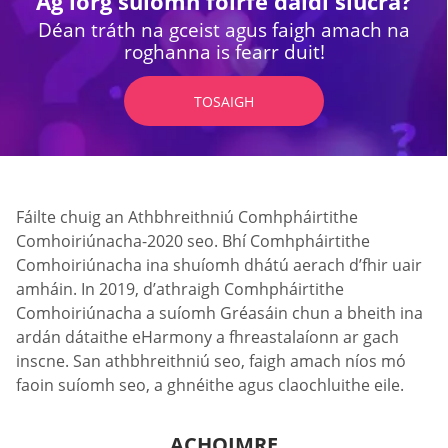
Ag lorg suíomh foirfe daidí siúcra?
Déan tráth na gceist agus faigh amach na
roghanna is fearr duit!
TOSAIGH
Fáilte chuig an Athbhreithniú Comhpháirtithe
Comhoiriúnacha-2020 seo. Bhí Comhpháirtithe
Comhoiriúnacha ina shuíomh dhátú aerach d’fhir uair
amháin. In 2019, d’athraigh Comhpháirtithe
Comhoiriúnacha a suíomh Gréasáin chun a bheith ina
ardán dátaithe eHarmony a fhreastalaíonn ar gach
inscne. San athbhreithniú seo, faigh amach níos mó
faoin suíomh seo, a ghnéithe agus claochluithe eile.
ACHOIMRE