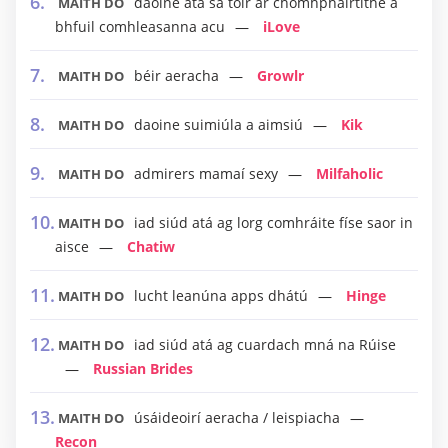
daoine atá sa tóir ar chomhpháirtithe a
MAITH DO
bhfuil comhleasanna acu
iLove
béir aeracha
Growlr
MAITH DO
daoine suimiúla a aimsiú
Kik
MAITH DO
admirers mamaí sexy
Milfaholic
MAITH DO
iad siúd atá ag lorg comhráite físe saor in
MAITH DO
aisce
Chatiw
lucht leanúna apps dhátú
Hinge
MAITH DO
iad siúd atá ag cuardach mná na Rúise
MAITH DO
Russian Brides
úsáideoirí aeracha / leispiacha
MAITH DO
Recon