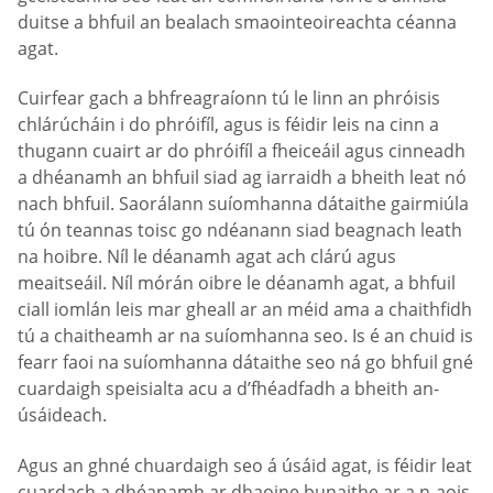
duitse a bhfuil an bealach smaointeoireachta céanna
agat.
Cuirfear gach a bhfreagraíonn tú le linn an phróisis
chlárúcháin i do phróifíl, agus is féidir leis na cinn a
thugann cuairt ar do phróifíl a fheiceáil agus cinneadh
a dhéanamh an bhfuil siad ag iarraidh a bheith leat nó
nach bhfuil. Saorálann suíomhanna dátaithe gairmiúla
tú ón teannas toisc go ndéanann siad beagnach leath
na hoibre. Níl le déanamh agat ach clárú agus
meaitseáil. Níl mórán oibre le déanamh agat, a bhfuil
ciall iomlán leis mar gheall ar an méid ama a chaithfidh
tú a chaitheamh ar na suíomhanna seo. Is é an chuid is
fearr faoi na suíomhanna dátaithe seo ná go bhfuil gné
cuardaigh speisialta acu a d’fhéadfadh a bheith an-
úsáideach.
Agus an ghné chuardaigh seo á úsáid agat, is féidir leat
cuardach a dhéanamh ar dhaoine bunaithe ar a n-aois,