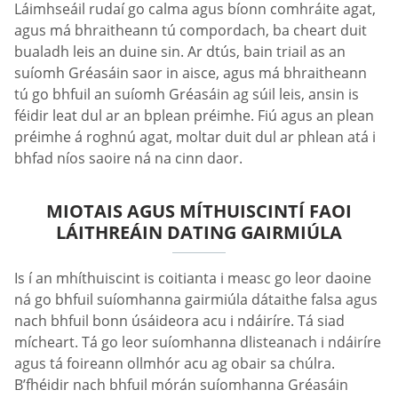
Láimhseáil rudaí go calma agus bíonn comhráite agat,
agus má bhraitheann tú compordach, ba cheart duit
bualadh leis an duine sin. Ar dtús, bain triail as an
suíomh Gréasáin saor in aisce, agus má bhraitheann
tú go bhfuil an suíomh Gréasáin ag súil leis, ansin is
féidir leat dul ar an bplean préimhe. Fiú agus an plean
préimhe á roghnú agat, moltar duit dul ar phlean atá i
bhfad níos saoire ná na cinn daor.
MIOTAIS AGUS MÍTHUISCINTÍ FAOI
LÁITHREÁIN DATING GAIRMIÚLA
Is í an mhíthuiscint is coitianta i measc go leor daoine
ná go bhfuil suíomhanna gairmiúla dátaithe falsa agus
nach bhfuil bonn úsáideora acu i ndáiríre. Tá siad
mícheart. Tá go leor suíomhanna dlisteanach i ndáiríre
agus tá foireann ollmhór acu ag obair sa chúlra.
B’fhéidir nach bhfuil mórán suíomhanna Gréasáin