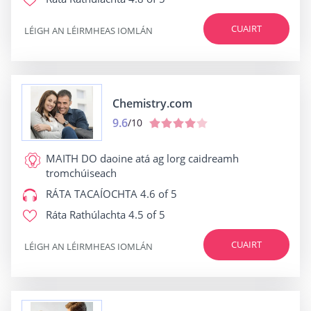
CUAIRT
LÉIGH AN LÉIRMHEAS IOMLÁN
Chemistry.com
9.6
/10
MAITH DO
daoine atá ag lorg caidreamh
tromchúiseach
RÁTA TACAÍOCHTA
4.6 of 5
Ráta Rathúlachta
4.5 of 5
CUAIRT
LÉIGH AN LÉIRMHEAS IOMLÁN