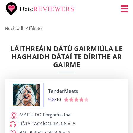
Nochtadh Affiliate
LÁITHREÁIN DÁTÚ GAIRMIÚLA LE
HAGHAIDH DÁTAÍ TE DÍRITHE AR
GAIRME
TenderMeets
9.8
/10
MAITH DO
fíorghrá a fháil
RÁTA TACAÍOCHTA
4.6 of 5
Ráta Rathúlachta
4.8 of 5