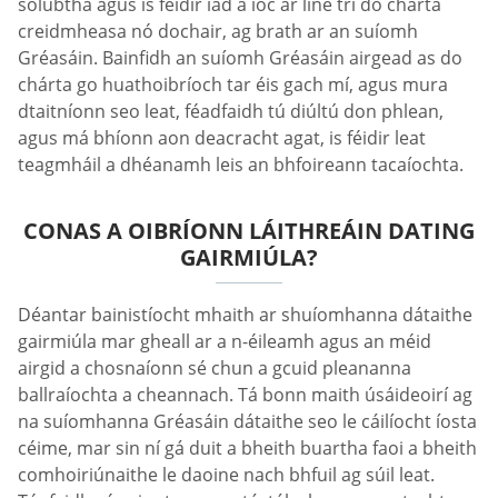
solúbtha agus is féidir iad a íoc ar líne trí do chárta
creidmheasa nó dochair, ag brath ar an suíomh
Gréasáin. Bainfidh an suíomh Gréasáin airgead as do
chárta go huathoibríoch tar éis gach mí, agus mura
dtaitníonn seo leat, féadfaidh tú diúltú don phlean,
agus má bhíonn aon deacracht agat, is féidir leat
teagmháil a dhéanamh leis an bhfoireann tacaíochta.
CONAS A OIBRÍONN LÁITHREÁIN DATING
GAIRMIÚLA?
Déantar bainistíocht mhaith ar shuíomhanna dátaithe
gairmiúla mar gheall ar a n-éileamh agus an méid
airgid a chosnaíonn sé chun a gcuid pleananna
ballraíochta a cheannach. Tá bonn maith úsáideoirí ag
na suíomhanna Gréasáin dátaithe seo le cáilíocht íosta
céime, mar sin ní gá duit a bheith buartha faoi a bheith
comhoiriúnaithe le daoine nach bhfuil ag súil leat.