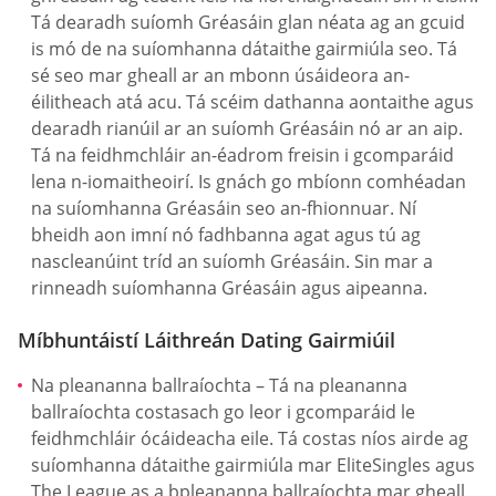
Tá dearadh suíomh Gréasáin glan néata ag an gcuid
is mó de na suíomhanna dátaithe gairmiúla seo. Tá
sé seo mar gheall ar an mbonn úsáideora an-
éilitheach atá acu. Tá scéim dathanna aontaithe agus
dearadh rianúil ar an suíomh Gréasáin nó ar an aip.
Tá na feidhmchláir an-éadrom freisin i gcomparáid
lena n-iomaitheoirí. Is gnách go mbíonn comhéadan
na suíomhanna Gréasáin seo an-fhionnuar. Ní
bheidh aon imní nó fadhbanna agat agus tú ag
nascleanúint tríd an suíomh Gréasáin. Sin mar a
rinneadh suíomhanna Gréasáin agus aipeanna.
Míbhuntáistí Láithreán Dating Gairmiúil
Na pleananna ballraíochta – Tá na pleananna
ballraíochta costasach go leor i gcomparáid le
feidhmchláir ócáideacha eile. Tá costas níos airde ag
suíomhanna dátaithe gairmiúla mar EliteSingles agus
The League as a bpleananna ballraíochta mar gheall