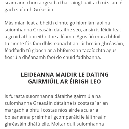
scam ann chun airgead a tharraingt uait ach ní scam é
gach suíomh Gréasáin.
Más mian leat a bheith cinnte go hiomlán faoi na
suíomhanna Gréasáin dátaithe seo, ansin is féidir leat
a gcuid athbhreithnithe a léamh. Agus fiú mura bhfuil
tú cinnte fós faoi dhlisteanacht an láithreáin ghréasáin,
féadfaidh tú glaoch ar a bhfoireann tacaíochta agus
fiosrú a dhéanamh faoi do chuid fadhbanna.
LEIDEANNA MAIDIR LE DATING
GAIRMIÚIL AR ÉIRIGH LEO
Is furasta suíomhanna dátaithe gairmiúla na
suíomhanna Gréasáin dátaithe is costasaí ar an
margadh a bhfuil costas níos airde acu ar a
bpleananna préimhe i gcomparáid le láithreáin
ghréasáin dhátú eile. Moltar duit suíomhanna