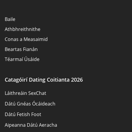
Baile
Athbhreithnithe
Conas a Measaimid
Beartas Fianán
Téarmaí Úsáide
Nochtadh Fógraí
Fúinn
Catagóirí Dating Coitianta 2026
Údair
Láithreáin SexChat
Glaoigh orainn
Dátú Gnéas Ócáideach
Léarscáil an láithreáin
Dátú Fetish Foot
Aipeanna Dátú Aeracha