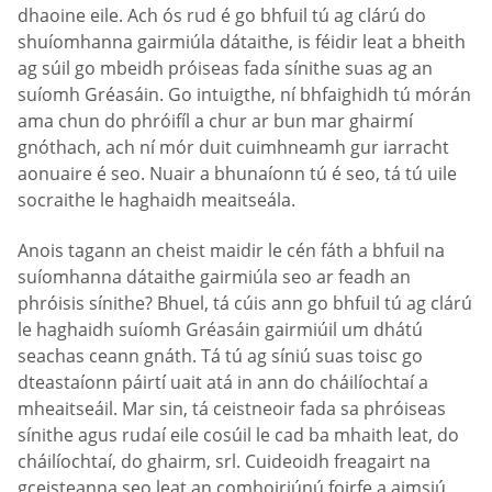
dhaoine eile. Ach ós rud é go bhfuil tú ag clárú do
shuíomhanna gairmiúla dátaithe, is féidir leat a bheith
ag súil go mbeidh próiseas fada sínithe suas ag an
suíomh Gréasáin. Go intuigthe, ní bhfaighidh tú mórán
ama chun do phróifíl a chur ar bun mar ghairmí
gnóthach, ach ní mór duit cuimhneamh gur iarracht
aonuaire é seo. Nuair a bhunaíonn tú é seo, tá tú uile
socraithe le haghaidh meaitseála.
Anois tagann an cheist maidir le cén fáth a bhfuil na
suíomhanna dátaithe gairmiúla seo ar feadh an
phróisis sínithe? Bhuel, tá cúis ann go bhfuil tú ag clárú
le haghaidh suíomh Gréasáin gairmiúil um dhátú
seachas ceann gnáth. Tá tú ag síniú suas toisc go
dteastaíonn páirtí uait atá in ann do cháilíochtaí a
mheaitseáil. Mar sin, tá ceistneoir fada sa phróiseas
sínithe agus rudaí eile cosúil le cad ba mhaith leat, do
cháilíochtaí, do ghairm, srl. Cuideoidh freagairt na
gceisteanna seo leat an comhoiriúnú foirfe a aimsiú