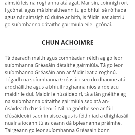
aimsiú leis na roghanna atá agat. Mar sin, coinnigh ort
i gcónaí, agus má bhraitheann tú go bhfuil sé rófhada
agus nár aimsigh tú duine ar bith, is féidir leat aistriú
go suíomhanna dátaithe gairmiúla eile i gcónaí.
CHUN ACHOIMRE
Tá dearadh maith agus comhéadan réidh ag go leor
suíomhanna Gréasáin dátaithe gairmiúla. Tá go leor
suíomhanna Gréasáin ann ar féidir leat a roghnú.
Tógadh na suíomhanna Gréasáin seo do dhaoine atá
ardcháilithe agus a bhfuil roghanna níos airde acu
maidir le dul. Maidir le húsáideoirí, tá a lán gnéithe ag
na suíomhanna dátaithe gairmiúla seo atá an-
úsáideach d’úsáideoirí. Níl na gnéithe seo ar fáil
d’úsáideoirí saor in aisce agus is féidir iad a dhíghlasáil
nuair a íocann tú as ceann dá bpleananna préimhe.
Tairgeann go leor suíomhanna Gréasáin bonn