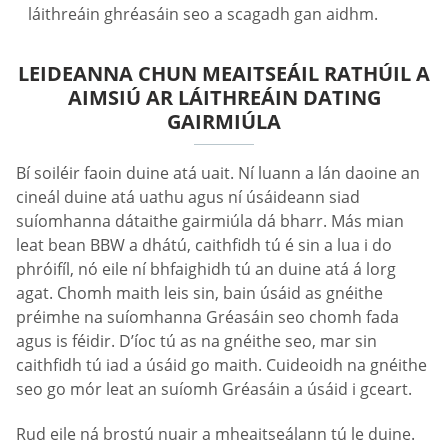
láithreáin ghréasáin seo a scagadh gan aidhm.
LEIDEANNA CHUN MEAITSEÁIL RATHÚIL A
AIMSIÚ AR LÁITHREÁIN DATING
GAIRMIÚLA
Bí soiléir faoin duine atá uait. Ní luann a lán daoine an
cineál duine atá uathu agus ní úsáideann siad
suíomhanna dátaithe gairmiúla dá bharr. Más mian
leat bean BBW a dhátú, caithfidh tú é sin a lua i do
phróifíl, nó eile ní bhfaighidh tú an duine atá á lorg
agat. Chomh maith leis sin, bain úsáid as gnéithe
préimhe na suíomhanna Gréasáin seo chomh fada
agus is féidir. D’íoc tú as na gnéithe seo, mar sin
caithfidh tú iad a úsáid go maith. Cuideoidh na gnéithe
seo go mór leat an suíomh Gréasáin a úsáid i gceart.
Rud eile ná brostú nuair a mheaitseálann tú le duine.