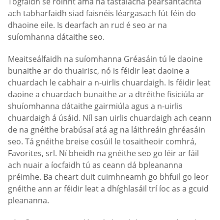
Tógfaidh sé roinnt ama na tástálacha pearsantachta
ach tabharfaidh siad faisnéis léargasach fút féin do
dhaoine eile. Is dearfach an rud é seo ar na
suíomhanna dátaithe seo.
Meaitseálfaidh na suíomhanna Gréasáin tú le daoine
bunaithe ar do thuairisc, nó is féidir leat daoine a
chuardach le cabhair a n-uirlis chuardaigh. Is féidir leat
daoine a chuardach bunaithe ar a dtréithe fisiciúla ar
shuíomhanna dátaithe gairmiúla agus a n-uirlis
chuardaigh á úsáid. Níl san uirlis chuardaigh ach ceann
de na gnéithe brabúsaí atá ag na láithreáin ghréasáin
seo. Tá gnéithe breise cosúil le tosaitheoir comhrá,
Favorites, srl. Ní bheidh na gnéithe seo go léir ar fáil
ach nuair a íocfaidh tú as ceann dá bpleananna
préimhe. Ba cheart duit cuimhneamh go bhfuil go leor
gnéithe ann ar féidir leat a dhíghlasáil trí íoc as a gcuid
pleananna.