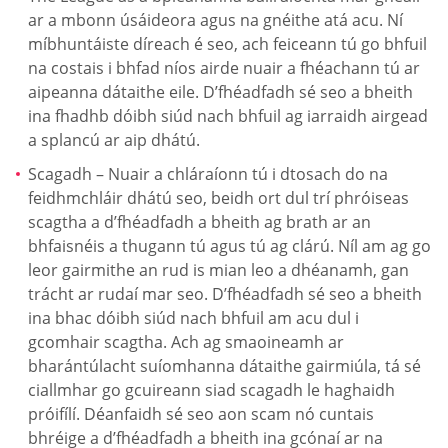
ar a mbonn úsáideora agus na gnéithe atá acu. Ní
míbhuntáiste díreach é seo, ach feiceann tú go bhfuil
na costais i bhfad níos airde nuair a fhéachann tú ar
aipeanna dátaithe eile. D’fhéadfadh sé seo a bheith
ina fhadhb dóibh siúd nach bhfuil ag iarraidh airgead
a splancú ar aip dhátú.
Scagadh – Nuair a chláraíonn tú i dtosach do na
feidhmchláir dhátú seo, beidh ort dul trí phróiseas
scagtha a d’fhéadfadh a bheith ag brath ar an
bhfaisnéis a thugann tú agus tú ag clárú. Níl am ag go
leor gairmithe an rud is mian leo a dhéanamh, gan
trácht ar rudaí mar seo. D’fhéadfadh sé seo a bheith
ina bhac dóibh siúd nach bhfuil am acu dul i
gcomhair scagtha. Ach ag smaoineamh ar
bharántúlacht suíomhanna dátaithe gairmiúla, tá sé
ciallmhar go gcuireann siad scagadh le haghaidh
próifílí. Déanfaidh sé seo aon scam nó cuntais
bhréige a d’fhéadfadh a bheith ina gcónaí ar na