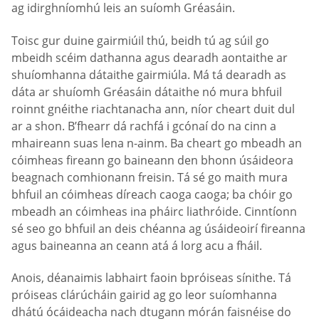
ag idirghníomhú leis an suíomh Gréasáin.
Toisc gur duine gairmiúil thú, beidh tú ag súil go
mbeidh scéim dathanna agus dearadh aontaithe ar
shuíomhanna dátaithe gairmiúla. Má tá dearadh as
dáta ar shuíomh Gréasáin dátaithe nó mura bhfuil
roinnt gnéithe riachtanacha ann, níor cheart duit dul
ar a shon. B’fhearr dá rachfá i gcónaí do na cinn a
mhaireann suas lena n-ainm. Ba cheart go mbeadh an
cóimheas fireann go baineann den bhonn úsáideora
beagnach comhionann freisin. Tá sé go maith mura
bhfuil an cóimheas díreach caoga caoga; ba chóir go
mbeadh an cóimheas ina pháirc liathróide. Cinntíonn
sé seo go bhfuil an deis chéanna ag úsáideoirí fireanna
agus baineanna an ceann atá á lorg acu a fháil.
Anois, déanaimis labhairt faoin bpróiseas sínithe. Tá
próiseas clárúcháin gairid ag go leor suíomhanna
dhátú ócáideacha nach dtugann mórán faisnéise do