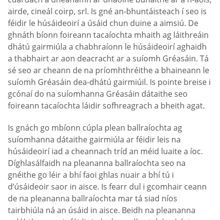
airde, cineál coirp, srl. Is gné an-bhuntáisteach í seo is
féidir le húsáideoirí a úsáid chun duine a aimsiú. De
ghnáth bíonn foireann tacaíochta mhaith ag láithreáin
dhátú gairmiúla a chabhraíonn le húsáideoirí aghaidh
a thabhairt ar aon deacracht ar a suíomh Gréasáin. Tá
sé seo ar cheann de na príomhthréithe a bhaineann le
suíomh Gréasáin dea-dhátú gairmiúil. Is pointe breise i
gcónaí do na suíomhanna Gréasáin dátaithe seo
foireann tacaíochta láidir sofhreagrach a bheith agat.
Is gnách go mbíonn cúpla plean ballraíochta ag
suíomhanna dátaithe gairmiúla ar féidir leis na
húsáideoirí iad a cheannach tríd an méid luaite a íoc.
Díghlasálfaidh na pleananna ballraíochta seo na
gnéithe go léir a bhí faoi ghlas nuair a bhí tú i
d’úsáideoir saor in aisce. Is fearr dul i gcomhair ceann
de na pleananna ballraíochta mar tá siad níos
tairbhiúla ná an úsáid in aisce. Beidh na pleananna