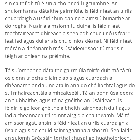
sin caithfidh tú é sin a choinneáil i gcuimhne. Ar
shuíomhanna dátaithe gairmiúla, is féidir leat an uirlis
chuardaigh a úsáid chun daoine a aimsiú bunaithe ar
do rogha. Nuair a aimsíonn tú duine, is féidir leat
teachtaireacht dhíreach a sheoladh chucu nó is fearr
leat iad agus dul ar ais chuici níos déanaí. Ní féidir leat
mórán a dhéanamh más úsáideoir saor tú mar sin
téigh ar phlean na préimhe.
Tá suíomhanna dátaithe gairmiúla foirfe duit má tá tú
os cionn tríocha bliain d’aois agus cuardach a
dhéanamh ar dhuine atá in ann do cháilíochtaí agus do
stíl mhaireachtála a mheaitseáil. Tá an bonn úsáideora
an-tiubhaithe, agus tá na gnéithe an-úsáideach. Is
féidir le go leor gnéithe a bheith tairbheach duit agus
iad a cheannach trí roinnt airgid a chaitheamh. Má tá
am saor agat, ansin is féidir leat an uirlis cuardaigh a
úsáid agus do chuid sainroghanna a shocrú. Seolfaidh
an suíomh Gréasáin torthaí chugat go huathoibríoch,