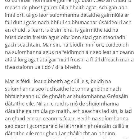
os comhair ríomhaire glúine i gciúbán. Seo an chuid is
measa de phost gairmiúil a bheith agat. Ach gan aon
imní ort, tá go leor suíomhanna dátaithe gairmiúla ar
fáil duit i gcás nach bhfuil sa bhunachar úsáideoirí ach
an chuid is fearr. Is é sin le rá, is gairmithe iad na
húsáideoirí freisin agus oibríonn siad gan staonadh
gach seachtain. Mar sin, ná bíodh imní ort; cuideoidh
na suíomhanna agus na feidhmchláir seo leat an ceann
atá á lorg agat atá gairmiúil freisin a fháil díreach mar a
theastaíonn uait dó / di a bheith.
Mar is féidir leat a bheith ag súil leis, beidh na
suíomhanna seo luchtaithe le tonna gnéithe nach
bhfaigheann tú de ghnáth ar shuíomhanna Gréasáin
dátaithe eile. Níl an chuid is mó de shuíomhanna
dátaithe gairmiúla go maith, ach seachas iad sin, is iad
an chuid eile an ceann is fearr. Beidh na suíomhanna
seo daor i gcomparáid le láithreáin ghréasáin cáiliúla
dátaithe eile mar gheall ar cháilíocht an bhoinn