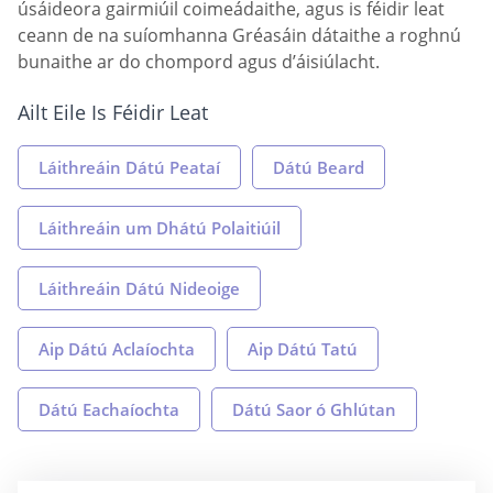
úsáideora gairmiúil coimeádaithe, agus is féidir leat
ceann de na suíomhanna Gréasáin dátaithe a roghnú
bunaithe ar do chompord agus d’áisiúlacht.
Ailt Eile Is Féidir Leat
Láithreáin Dátú Peataí
Dátú Beard
Láithreáin um Dhátú Polaitiúil
Láithreáin Dátú Nideoige
Aip Dátú Aclaíochta
Aip Dátú Tatú
Dátú Eachaíochta
Dátú Saor ó Ghlútan