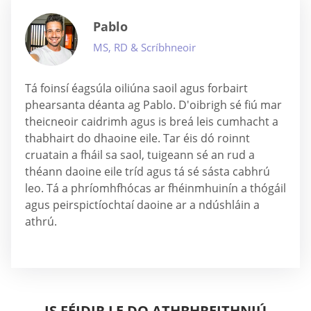
Pablo
MS, RD & Scríbhneoir
Tá foinsí éagsúla oiliúna saoil agus forbairt
phearsanta déanta ag Pablo. D'oibrigh sé fiú mar
theicneoir caidrimh agus is breá leis cumhacht a
thabhairt do dhaoine eile. Tar éis dó roinnt
cruatain a fháil sa saol, tuigeann sé an rud a
théann daoine eile tríd agus tá sé sásta cabhrú
leo. Tá a phríomhfhócas ar fhéinmhuinín a thógáil
agus peirspictíochtaí daoine ar a ndúshláin a
athrú.
IS FÉIDIR LE DO ATHBHREITHNIÚ