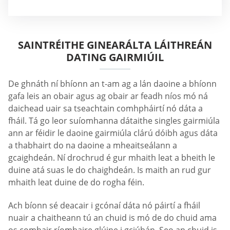
SAINTRÉITHE GINEARÁLTA LÁITHREÁN
DATING GAIRMIÚIL
De ghnáth ní bhíonn an t-am ag a lán daoine a bhíonn
gafa leis an obair agus ag obair ar feadh níos mó ná
daichead uair sa tseachtain comhpháirtí nó dáta a
fháil. Tá go leor suíomhanna dátaithe singles gairmiúla
ann ar féidir le daoine gairmiúla clárú dóibh agus dáta
a thabhairt do na daoine a mheaitseálann a
gcaighdeán. Ní drochrud é gur mhaith leat a bheith le
duine atá suas le do chaighdeán. Is maith an rud gur
mhaith leat duine de do rogha féin.
Ach bíonn sé deacair i gcónaí dáta nó páirtí a fháil
nuair a chaitheann tú an chuid is mó de do chuid ama