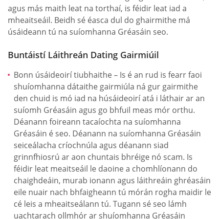
agus más maith leat na torthaí, is féidir leat iad a
mheaitseáil. Beidh sé éasca dul do ghairmithe má
úsáideann tú na suíomhanna Gréasáin seo.
Buntáistí Láithreán Dating Gairmiúil
Bonn úsáideoirí tiubhaithe – Is é an rud is fearr faoi
shuíomhanna dátaithe gairmiúla ná gur gairmithe
den chuid is mó iad na húsáideoirí atá i láthair ar an
suíomh Gréasáin agus go bhfuil meas mór orthu.
Déanann foireann tacaíochta na suíomhanna
Gréasáin é seo. Déanann na suíomhanna Gréasáin
seiceálacha críochnúla agus déanann siad
grinnfhiosrú ar aon chuntais bhréige nó scam. Is
féidir leat meaitseáil le daoine a chomhlíonann do
chaighdeáin, murab ionann agus láithreáin ghréasáin
eile nuair nach bhfaigheann tú mórán rogha maidir le
cé leis a mheaitseálann tú. Tugann sé seo lámh
uachtarach ollmhór ar shuíomhanna Gréasáin