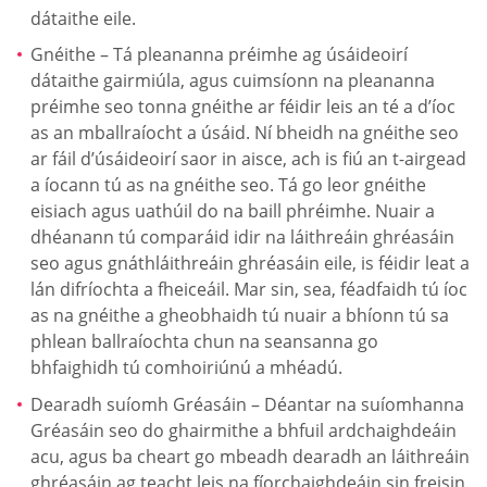
dátaithe eile.
Gnéithe – Tá pleananna préimhe ag úsáideoirí
dátaithe gairmiúla, agus cuimsíonn na pleananna
préimhe seo tonna gnéithe ar féidir leis an té a d’íoc
as an mballraíocht a úsáid. Ní bheidh na gnéithe seo
ar fáil d’úsáideoirí saor in aisce, ach is fiú an t-airgead
a íocann tú as na gnéithe seo. Tá go leor gnéithe
eisiach agus uathúil do na baill phréimhe. Nuair a
dhéanann tú comparáid idir na láithreáin ghréasáin
seo agus gnáthláithreáin ghréasáin eile, is féidir leat a
lán difríochta a fheiceáil. Mar sin, sea, féadfaidh tú íoc
as na gnéithe a gheobhaidh tú nuair a bhíonn tú sa
phlean ballraíochta chun na seansanna go
bhfaighidh tú comhoiriúnú a mhéadú.
Dearadh suíomh Gréasáin – Déantar na suíomhanna
Gréasáin seo do ghairmithe a bhfuil ardchaighdeáin
acu, agus ba cheart go mbeadh dearadh an láithreáin
ghréasáin ag teacht leis na fíorchaighdeáin sin freisin.