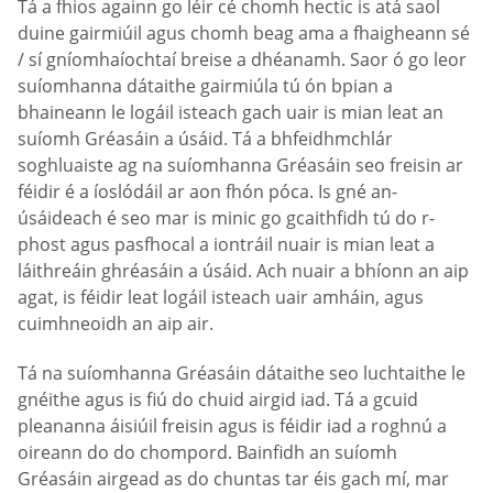
Tá a fhios againn go léir cé chomh hectic is atá saol
duine gairmiúil agus chomh beag ama a fhaigheann sé
/ sí gníomhaíochtaí breise a dhéanamh. Saor ó go leor
suíomhanna dátaithe gairmiúla tú ón bpian a
bhaineann le logáil isteach gach uair is mian leat an
suíomh Gréasáin a úsáid. Tá a bhfeidhmchlár
soghluaiste ag na suíomhanna Gréasáin seo freisin ar
féidir é a íoslódáil ar aon fhón póca. Is gné an-
úsáideach é seo mar is minic go gcaithfidh tú do r-
phost agus pasfhocal a iontráil nuair is mian leat a
láithreáin ghréasáin a úsáid. Ach nuair a bhíonn an aip
agat, is féidir leat logáil isteach uair amháin, agus
cuimhneoidh an aip air.
Tá na suíomhanna Gréasáin dátaithe seo luchtaithe le
gnéithe agus is fiú do chuid airgid iad. Tá a gcuid
pleananna áisiúil freisin agus is féidir iad a roghnú a
oireann do do chompord. Bainfidh an suíomh
Gréasáin airgead as do chuntas tar éis gach mí, mar