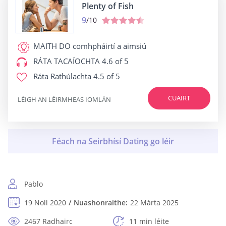
Plenty of Fish
9
/10
MAITH DO
comhpháirtí a aimsiú
RÁTA TACAÍOCHTA
4.6 of 5
Ráta Rathúlachta
4.5 of 5
CUAIRT
LÉIGH AN LÉIRMHEAS IOMLÁN
Pablo
19 Noll 2020
Nuashonraithe:
22 Márta 2025
2467 Radhairc
11 min léite