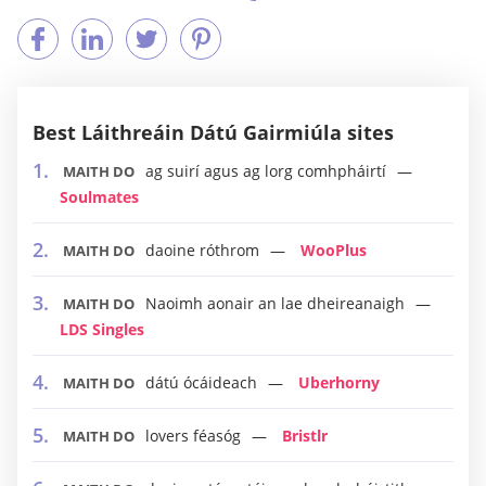
Best Láithreáin Dátú Gairmiúla sites
ag suirí agus ag lorg comhpháirtí
MAITH DO
Soulmates
daoine róthrom
WooPlus
MAITH DO
Naoimh aonair an lae dheireanaigh
MAITH DO
LDS Singles
dátú ócáideach
Uberhorny
MAITH DO
lovers féasóg
Bristlr
MAITH DO