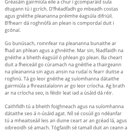
Gréasáin gairmiúla eile a chur i gcomparáid sula
dtugann tú i gcrích. D’fhéadfadh go mbeadh costas
agus gnéithe pleananna préimhe éagsúla difriúil.
B’fhearr dá roghnófá an plean is compordaí duit i
gcónaí.
Go bunúsach, roinnfear na pleananna bunaithe ar
fhad an phlean agus a ghnéithe. Mar sin, féadfaidh na
gnéithe a bheith éagsúil ó phlean go plean. Ba cheart
duit a fheiceáil go cúramach na gnéithe a thairgeann
na pleananna sin agus ansin na rudaí is fearr duitse a
roghnú. Tá go leor gnéithe ag suíomhanna dátaithe
gairmiúla a fhreastalaíonn ar go leor críocha. Ag brath
ar na críocha seo, is féidir leat iad a úsáid dá réir.
Caithfidh tú a bheith foighneach agus na suíomhanna
dátaithe seo á n-úsáid agat. Níl sé cosúil go ndéanfar
tú a mheaitseáil leis an duine ceart ar an gcéad lá, agus
oibreoidh sé amach. Tógfaidh sé tamall duit an ceann a