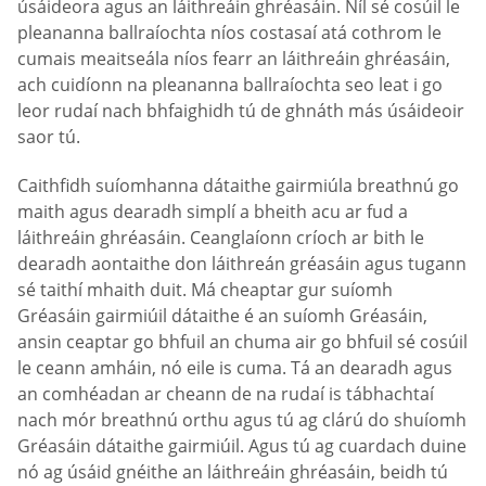
úsáideora agus an láithreáin ghréasáin. Níl sé cosúil le
pleananna ballraíochta níos costasaí atá cothrom le
cumais meaitseála níos fearr an láithreáin ghréasáin,
ach cuidíonn na pleananna ballraíochta seo leat i go
leor rudaí nach bhfaighidh tú de ghnáth más úsáideoir
saor tú.
Caithfidh suíomhanna dátaithe gairmiúla breathnú go
maith agus dearadh simplí a bheith acu ar fud a
láithreáin ghréasáin. Ceanglaíonn críoch ar bith le
dearadh aontaithe don láithreán gréasáin agus tugann
sé taithí mhaith duit. Má cheaptar gur suíomh
Gréasáin gairmiúil dátaithe é an suíomh Gréasáin,
ansin ceaptar go bhfuil an chuma air go bhfuil sé cosúil
le ceann amháin, nó eile is cuma. Tá an dearadh agus
an comhéadan ar cheann de na rudaí is tábhachtaí
nach mór breathnú orthu agus tú ag clárú do shuíomh
Gréasáin dátaithe gairmiúil. Agus tú ag cuardach duine
nó ag úsáid gnéithe an láithreáin ghréasáin, beidh tú