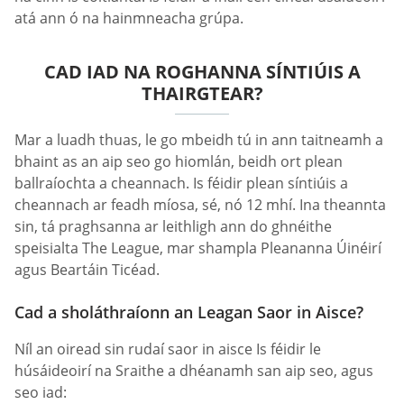
atá ann ó na hainmneacha grúpa.
CAD IAD NA ROGHANNA SÍNTIÚIS A
THAIRGTEAR?
Mar a luadh thuas, le go mbeidh tú in ann taitneamh a
bhaint as an aip seo go hiomlán, beidh ort plean
ballraíochta a cheannach. Is féidir plean síntiúis a
cheannach ar feadh míosa, sé, nó 12 mhí. Ina theannta
sin, tá praghsanna ar leithligh ann do ghnéithe
speisialta The League, mar shampla Pleananna Úinéirí
agus Beartáin Ticéad.
Cad a sholáthraíonn an Leagan Saor in Aisce?
Níl an oiread sin rudaí saor in aisce Is féidir le
húsáideoirí na Sraithe a dhéanamh san aip seo, agus
seo iad: