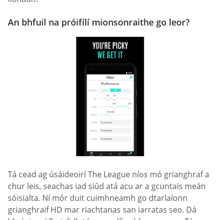
An bhfuil na próifílí mionsonraithe go leor?
Tá cead ag úsáideoirí The League níos mó grianghraf a
chur leis, seachas iad siúd atá acu ar a gcuntais meán
sóisialta. Ní mór duit cuimhneamh go dtarlaíonn
grianghraif HD mar riachtanas san iarratas seo. Dá