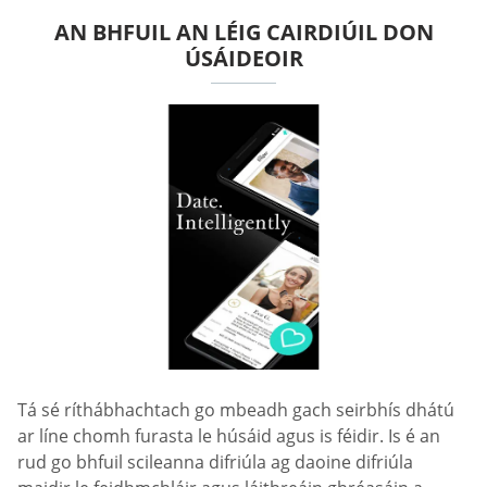
AN BHFUIL AN LÉIG CAIRDIÚIL DON
ÚSÁIDEOIR
Tá sé ríthábhachtach go mbeadh gach seirbhís dhátú
ar líne chomh furasta le húsáid agus is féidir. Is é an
rud go bhfuil scileanna difriúla ag daoine difriúla