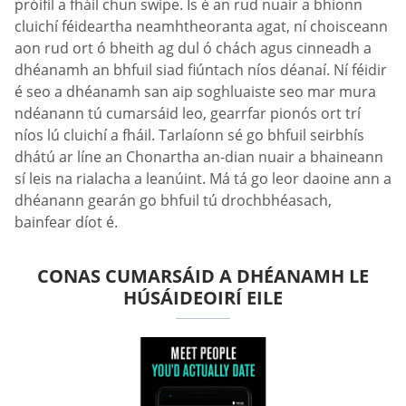
próifíl a fháil chun swipe. Is é an rud nuair a bhíonn
cluichí féideartha neamhtheoranta agat, ní choisceann
aon rud ort ó bheith ag dul ó chách agus cinneadh a
dhéanamh an bhfuil siad fiúntach níos déanaí. Ní féidir
é seo a dhéanamh san aip soghluaiste seo mar mura
ndéanann tú cumarsáid leo, gearrfar pionós ort trí
níos lú cluichí a fháil. Tarlaíonn sé go bhfuil seirbhís
dhátú ar líne an Chonartha an-dian nuair a bhaineann
sí leis na rialacha a leanúint. Má tá go leor daoine ann a
dhéanann gearán go bhfuil tú drochbhéasach,
bainfear díot é.
CONAS CUMARSÁID A DHÉANAMH LE
HÚSÁIDEOIRÍ EILE