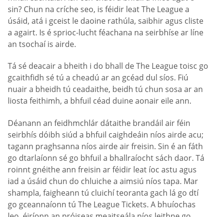
sin? Chun na críche seo, is féidir leat The League a
úsáid, atá i gceist le daoine rathúla, saibhir agus cliste
a agairt. Is é sprioc-lucht féachana na seirbhíse ar líne
an tsochaí is airde.
Tá sé deacair a bheith i do bhall de The League toisc go
gcaithfidh sé tú a cheadú ar an gcéad dul síos. Fiú
nuair a bheidh tú ceadaithe, beidh tú chun sosa ar an
liosta feithimh, a bhfuil céad duine aonair eile ann.
Déanann an feidhmchlár dátaithe brandáil air féin
seirbhís dóibh siúd a bhfuil caighdeáin níos airde acu;
tagann praghsanna níos airde air freisin. Sin é an fáth
go dtarlaíonn sé go bhfuil a bhallraíocht sách daor. Tá
roinnt gnéithe ann freisin ar féidir leat íoc astu agus
iad a úsáid chun do chluiche a aimsiú níos tapa. Mar
shampla, faigheann tú cluichí teoranta gach lá go dtí
go gceannaíonn tú The League Tickets. A bhuíochas
leo, éiríonn an próiseas meaitseála níos leithne go