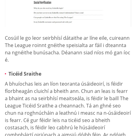
Cosúil le go leor seirbhísí dátaithe ar líne eile, cuireann
The League roinnt gnéithe speisialta ar fáil i dteannta
na ngnéithe bunúsacha. Déanann siad níos mó gan íoc
é.
Ticéid Sraithe
A bhuíochas leis an líon teoranta úsáideoirí, is féidir
fíorbheagán cluichí a bheith ann. Chun an leas is fearr
a bhaint as na seirbhísí meaitseála, is féidir le baill The
League Ticéid Sraithe a cheannach. Tá an ghné seo
chun na roghnúcháin a leathnú i measc na n-úsáideoirí
is fearr. Cé gur féidir leis na ticéid seo a bheith
costasach, is féidir leo cabhrú le húsáideoirí
comhpháirtí oiriúnach a aimsiú dóibh féin. Ar ndóigh,