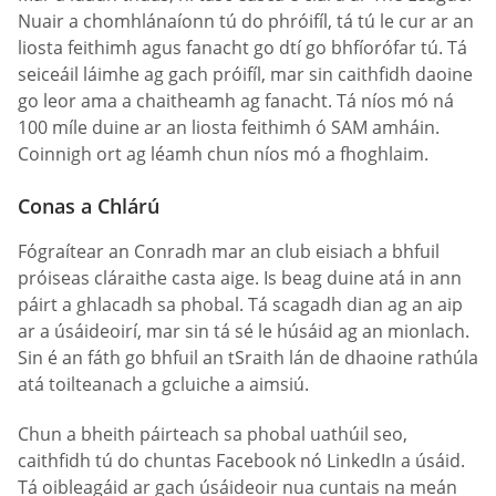
Nuair a chomhlánaíonn tú do phróifíl, tá tú le cur ar an
liosta feithimh agus fanacht go dtí go bhfíorófar tú. Tá
seiceáil láimhe ag gach próifíl, mar sin caithfidh daoine
go leor ama a chaitheamh ag fanacht. Tá níos mó ná
100 míle duine ar an liosta feithimh ó SAM amháin.
Coinnigh ort ag léamh chun níos mó a fhoghlaim.
Conas a Chlárú
Fógraítear an Conradh mar an club eisiach a bhfuil
próiseas cláraithe casta aige. Is beag duine atá in ann
páirt a ghlacadh sa phobal. Tá scagadh dian ag an aip
ar a úsáideoirí, mar sin tá sé le húsáid ag an mionlach.
Sin é an fáth go bhfuil an tSraith lán de dhaoine rathúla
atá toilteanach a gcluiche a aimsiú.
Chun a bheith páirteach sa phobal uathúil seo,
caithfidh tú do chuntas Facebook nó LinkedIn a úsáid.
Tá oibleagáid ar gach úsáideoir nua cuntais na meán