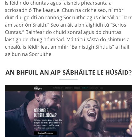
Is féidir do chuntas agus faisnéis phearsanta a
scriosadh ó The League. Chun na críche seo, ní mór
duit dul go dtí an rannóg Socruithe agus cliceáil ar “Iarr
am saor ón Sraith.” Seo an áit a bhfaighidh tú “Scrios
Cuntas.” Bainfear do chuid sonraí agus do chuntas
laistigh de chúig nóiméad. Má tá tú sásta do shíntiús a
chealú, is féidir leat an mhír “Bainistigh Síntiúis” a fháil
ag bun na Socruithe.
AN BHFUIL AN AIP SÁBHÁILTE LE HÚSÁID?