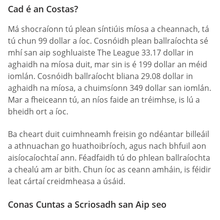
Cad é an Costas?
Má shocraíonn tú plean síntiúis míosa a cheannach, tá
tú chun 99 dollar a íoc. Cosnóidh plean ballraíochta sé
mhí san aip soghluaiste The League 33.17 dollar in
aghaidh na míosa duit, mar sin is é 199 dollar an méid
iomlán. Cosnóidh ballraíocht bliana 29.08 dollar in
aghaidh na míosa, a chuimsíonn 349 dollar san iomlán.
Mar a fheiceann tú, an níos faide an tréimhse, is lú a
bheidh ort a íoc.
Ba cheart duit cuimhneamh freisin go ndéantar billeáil
a athnuachan go huathoibríoch, agus nach bhfuil aon
aisíocaíochtaí ann. Féadfaidh tú do phlean ballraíochta
a chealú am ar bith. Chun íoc as ceann amháin, is féidir
leat cártaí creidmheasa a úsáid.
Conas Cuntas a Scriosadh san Aip seo