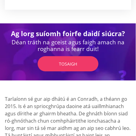
Ag lorg suíomh foirfe daidí siúcra?
Déan tráth na gceist agus faigh amach na
roghanna is fearr duit!
TOSAIGH
Tarlaíonn sé gur aip dhátú é an Conradh, a théann go
2015. Is é an spriocghrúpa daoine atá uaillmhianach
agus dírithe ar ghairm bheatha. De ghnáth bíonn siad
ró-ghnóthach chun comhpháirtithe ionchasacha a
lorg, mar sin tá sé mar aidhm ag an aip seo cabhrú leo.
Tá buntáistí agus míbhuntáistí ag baint leis an