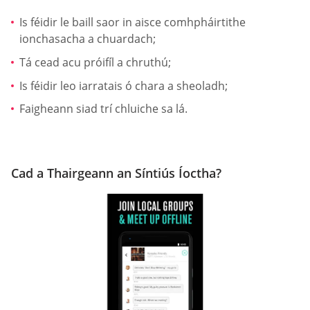
Is féidir le baill saor in aisce comhpháirtithe
ionchasacha a chuardach;
Tá cead acu próifíl a chruthú;
Is féidir leo iarratais ó chara a sheoladh;
Faigheann siad trí chluiche sa lá.
Cad a Thairgeann an Síntiús Íoctha?