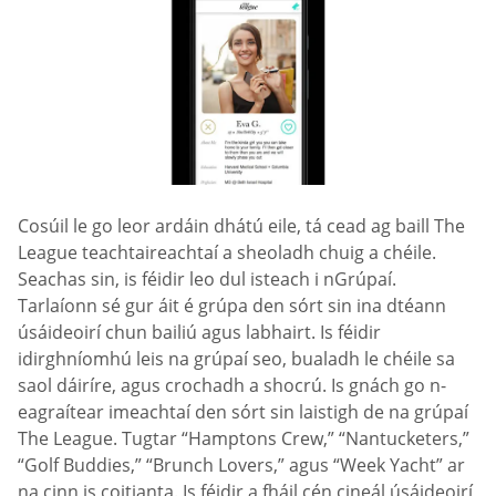
Cosúil le go leor ardáin dhátú eile, tá cead ag baill The
League teachtaireachtaí a sheoladh chuig a chéile.
Seachas sin, is féidir leo dul isteach i nGrúpaí.
Tarlaíonn sé gur áit é grúpa den sórt sin ina dtéann
úsáideoirí chun bailiú agus labhairt. Is féidir
idirghníomhú leis na grúpaí seo, bualadh le chéile sa
saol dáiríre, agus crochadh a shocrú. Is gnách go n-
eagraítear imeachtaí den sórt sin laistigh de na grúpaí
The League. Tugtar “Hamptons Crew,” “Nantucketers,”
“Golf Buddies,” “Brunch Lovers,” agus “Week Yacht” ar
na cinn is coitianta. Is féidir a fháil cén cineál úsáideoirí