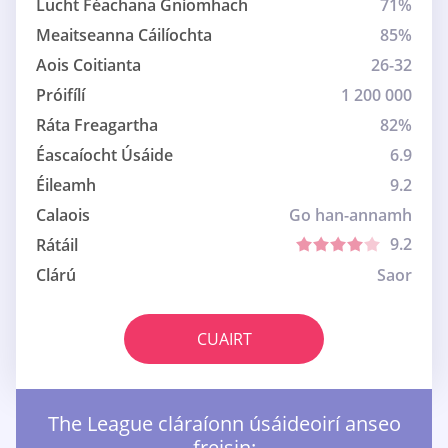
Lucht Féachana Gníomhach
71%
Meaitseanna Cáilíochta
85%
Aois Coitianta
26-32
Próifílí
1 200 000
Ráta Freagartha
82%
Éascaíocht Úsáide
6.9
Éileamh
9.2
Calaois
Go han-annamh
9.2
Rátáil
Clárú
Saor
CUAIRT
The League cláraíonn úsáideoirí anseo
freisin: