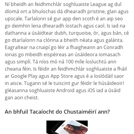
Ní bheidh an feidhmchlár soghluaiste League ag dul
díomá ort a bhuíochas dá dhearadh pristine, glan agus
upscale. Tarlaíonn sé gur app den scoth é an aip seo
go deimhin lena dhearadh íostach agus caol. Is iad na
dathanna a úsáidtear dubh, turquoise, ór, agus bán, cé
go dtarlaíonn na clónna a bheith néata agus galánta.
Eagraítear na cnaipí go léir a fhaigheann an Conradh
ionas go mbeidh eispéireas an úsáideora iomasach
agus simplí. Tá níos mó ná 100 míle íosluchtú ann
cheana féin. Is féidir an feidhmchlár soghluaiste a fháil
ar Google Play agus App Store agus é a íoslódáil saor
in aisce. Tugann sé le tuiscint gur féidir le húsáideoirí
gléasanna soghluaiste Android agus iOS iad a úsáid
gan aon cheist.
An bhfuil Tacaíocht do Chustaiméirí ann?