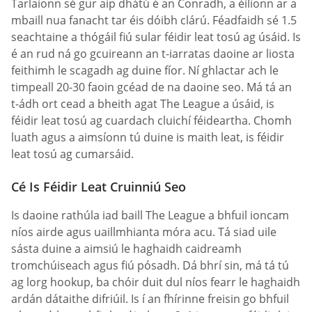
Tarlaíonn sé gur aip dhátú é an Conradh, a éilíonn ar a
mbaill nua fanacht tar éis dóibh clárú. Féadfaidh sé 1.5
seachtaine a thógáil fiú sular féidir leat tosú ag úsáid. Is
é an rud ná go gcuireann an t-iarratas daoine ar liosta
feithimh le scagadh ag duine fíor. Ní ghlactar ach le
timpeall 20-30 faoin gcéad de na daoine seo. Má tá an
t-ádh ort cead a bheith agat The League a úsáid, is
féidir leat tosú ag cuardach cluichí féideartha. Chomh
luath agus a aimsíonn tú duine is maith leat, is féidir
leat tosú ag cumarsáid.
Cé Is Féidir Leat Cruinniú Seo
Is daoine rathúla iad baill The League a bhfuil ioncam
níos airde agus uaillmhianta móra acu. Tá siad uile
sásta duine a aimsiú le haghaidh caidreamh
tromchúiseach agus fiú pósadh. Dá bhrí sin, má tá tú
ag lorg hookup, ba chóir duit dul níos fearr le haghaidh
ardán dátaithe difriúil. Is í an fhírinne freisin go bhfuil