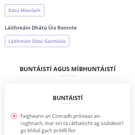
Dátú Mionlach
Láithreáin Dhátú Úis Roinnte
Láithreáin Dátú Gairmiúla
BUNTÁISTÍ AGUS MÍBHUNTÁISTÍ
BUNTÁISTÍ
Faigheann an Conradh próiseas an-
roghnach, mar sin tá ráthaíocht ag úsáideoirí
go bhfuil gach próifíl fíor