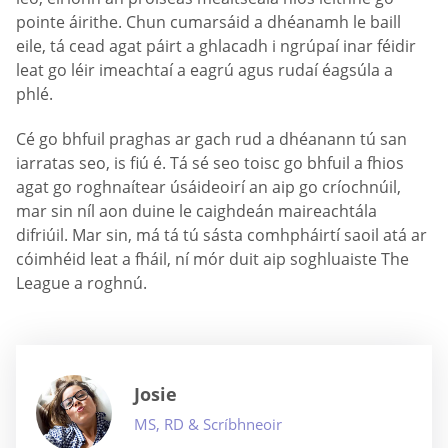
pointe áirithe. Chun cumarsáid a dhéanamh le baill
eile, tá cead agat páirt a ghlacadh i ngrúpaí inar féidir
leat go léir imeachtaí a eagrú agus rudaí éagsúla a
phlé.
Cé go bhfuil praghas ar gach rud a dhéanann tú san
iarratas seo, is fiú é. Tá sé seo toisc go bhfuil a fhios
agat go roghnaítear úsáideoirí an aip go críochnúil,
mar sin níl aon duine le caighdeán maireachtála
difriúil. Mar sin, má tá tú sásta comhpháirtí saoil atá ar
cóimhéid leat a fháil, ní mór duit aip soghluaiste The
League a roghnú.
Josie
MS, RD & Scríbhneoir