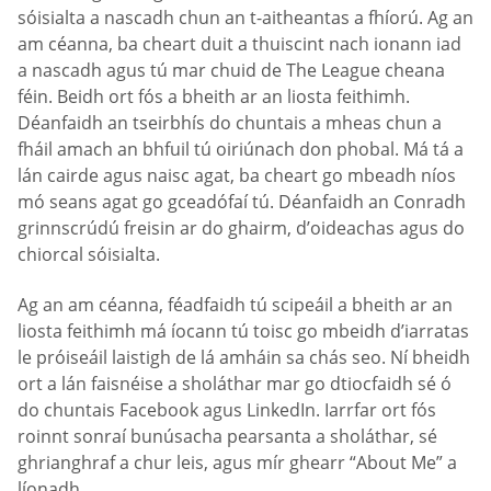
sóisialta a nascadh chun an t-aitheantas a fhíorú. Ag an
am céanna, ba cheart duit a thuiscint nach ionann iad
a nascadh agus tú mar chuid de The League cheana
féin. Beidh ort fós a bheith ar an liosta feithimh.
Déanfaidh an tseirbhís do chuntais a mheas chun a
fháil amach an bhfuil tú oiriúnach don phobal. Má tá a
lán cairde agus naisc agat, ba cheart go mbeadh níos
mó seans agat go gceadófaí tú. Déanfaidh an Conradh
grinnscrúdú freisin ar do ghairm, d’oideachas agus do
chiorcal sóisialta.
Ag an am céanna, féadfaidh tú scipeáil a bheith ar an
liosta feithimh má íocann tú toisc go mbeidh d’iarratas
le próiseáil laistigh de lá amháin sa chás seo. Ní bheidh
ort a lán faisnéise a sholáthar mar go dtiocfaidh sé ó
do chuntais Facebook agus LinkedIn. Iarrfar ort fós
roinnt sonraí bunúsacha pearsanta a sholáthar, sé
ghrianghraf a chur leis, agus mír ghearr “About Me” a
líonadh.