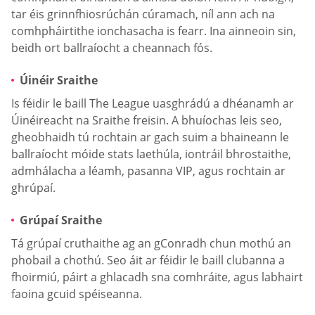
tar éis grinnfhiosrúchán cúramach, níl ann ach na
comhpháirtithe ionchasacha is fearr. Ina ainneoin sin,
beidh ort ballraíocht a cheannach fós.
Úinéir Sraithe
Is féidir le baill The League uasghrádú a dhéanamh ar
Úinéireacht na Sraithe freisin. A bhuíochas leis seo,
gheobhaidh tú rochtain ar gach suim a bhaineann le
ballraíocht móide stats laethúla, iontráil bhrostaithe,
admhálacha a léamh, pasanna VIP, agus rochtain ar
ghrúpaí.
Grúpaí Sraithe
Tá grúpaí cruthaithe ag an gConradh chun mothú an
phobail a chothú. Seo áit ar féidir le baill clubanna a
fhoirmiú, páirt a ghlacadh sna comhráite, agus labhairt
faoina gcuid spéiseanna.