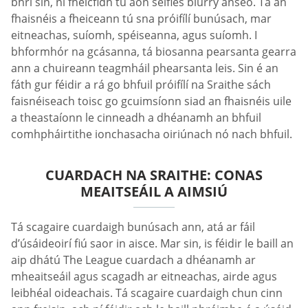
bhrí sin, ní fheicfidh tú aon selfies blurry anseo. Tá an
fhaisnéis a fheiceann tú sna próifílí bunúsach, mar
eitneachas, suíomh, spéiseanna, agus suíomh. I
bhformhór na gcásanna, tá biosanna pearsanta gearra
ann a chuireann teagmháil phearsanta leis. Sin é an
fáth gur féidir a rá go bhfuil próifílí na Sraithe sách
faisnéiseach toisc go gcuimsíonn siad an fhaisnéis uile
a theastaíonn le cinneadh a dhéanamh an bhfuil
comhpháirtithe ionchasacha oiriúnach nó nach bhfuil.
CUARDACH NA SRAITHE: CONAS
MEAITSEÁIL A AIMSIÚ
Tá scagaire cuardaigh bunúsach ann, atá ar fáil
d’úsáideoirí fiú saor in aisce. Mar sin, is féidir le baill an
aip dhátú The League cuardach a dhéanamh ar
mheaitseáil agus scagadh ar eitneachas, airde agus
leibhéal oideachais. Tá scagaire cuardaigh chun cinn