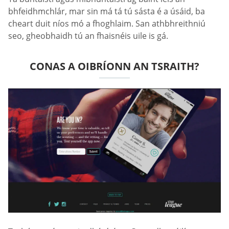
bhfeidhmchlár, mar sin má tá tú sásta é a úsáid, ba
cheart duit níos mó a fhoghlaim. San athbhreithniú
seo, gheobhaidh tú an fhaisnéis uile is gá.
CONAS A OIBRÍONN AN TSRAITH?