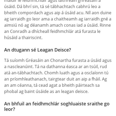
maidir le feidhmchláir agus láithreáin ghréasáin a
úsáid. Dá bhrí sin, tá sé tábhachtach cabhrú leo a
bheith compordach agus aip á úsáid acu. Níl aon duine
ag iarraidh go leor ama a chaitheamh ag iarraidh gné a
aimsiú nó ag déanamh amach conas iad a úsáid. Rinne
an Conradh a dhícheall feidhmchlár atá furasta le
húsáid a thairiscint.
An dtugann sé Leagan Deisce?
Tá suíomh Gréasáin an Chonartha furasta a úsáid agus
a nascleanúint. Tá na dathanna éasca ar an tsúil, rud
atá an-tábhachtach. Chomh luath agus a osclaíonn tú
an príomhleathanach, tairgtear duit an aip a fháil. Ag
an am céanna, tá cead agat a bheith páirteach sa
phobal ag baint úsáide as an leagan deisce.
An bhfuil an feidhmchlár soghluaiste sraithe go
leor?