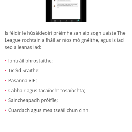
Is féidir le húsáideoirí préimhe san aip soghluaiste The
League rochtain a fháil ar níos mó gnéithe, agus is iad
seo a leanas iad:
Iontráil bhrostaithe;
Ticéid Sraithe:
Pasanna VIP;
Cabhair agus tacaíocht tosaíochta;
Saincheapadh próifíle;
Cuardach agus meaitseáil chun cinn.