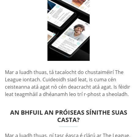
Mar a luadh thuas, tá tacaíocht do chustaiméirí The
League iontach. Cuideoidh siad leat, is cuma cén
ceisteanna atá agat nó cén deacracht atá agat. Is féidir
leat teagmháil a dhéanamh leo trí r-phost a sheoladh.
AN BHFUIL AN PRÓISEAS SÍNITHE SUAS
CASTA?
Mar a luadh thuas, ní tasc éasca é clárú ar The League.