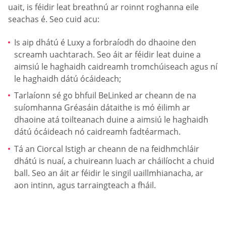
uait, is féidir leat breathnú ar roinnt roghanna eile
seachas é. Seo cuid acu:
Is aip dhátú é Luxy a forbraíodh do dhaoine den
screamh uachtarach. Seo áit ar féidir leat duine a
aimsiú le haghaidh caidreamh tromchúiseach agus ní
le haghaidh dátú ócáideach;
Tarlaíonn sé go bhfuil BeLinked ar cheann de na
suíomhanna Gréasáin dátaithe is mó éilimh ar
dhaoine atá toilteanach duine a aimsiú le haghaidh
dátú ócáideach nó caidreamh fadtéarmach.
Tá an Ciorcal Istigh ar cheann de na feidhmchláir
dhátú is nuaí, a chuireann luach ar cháilíocht a chuid
ball. Seo an áit ar féidir le singil uaillmhianacha, ar
aon intinn, agus tarraingteach a fháil.