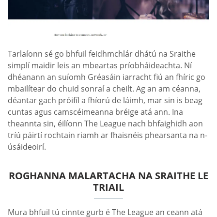
Tarlaíonn sé go bhfuil feidhmchlár dhátú na Sraithe
simplí maidir leis an mbeartas príobháideachta. Ní
dhéanann an suíomh Gréasáin iarracht fiú an fhíric go
mbailítear do chuid sonraí a cheilt. Ag an am céanna,
déantar gach próifíl a fhíorú de láimh, mar sin is beag
cuntas agus camscéimeanna bréige atá ann. Ina
theannta sin, éilíonn The League nach bhfaighidh aon
tríú páirtí rochtain riamh ar fhaisnéis phearsanta na n-
úsáideoirí.
ROGHANNA MALARTACHA NA SRAITHE LE
TRIAIL
Mura bhfuil tú cinnte gurb é The League an ceann atá