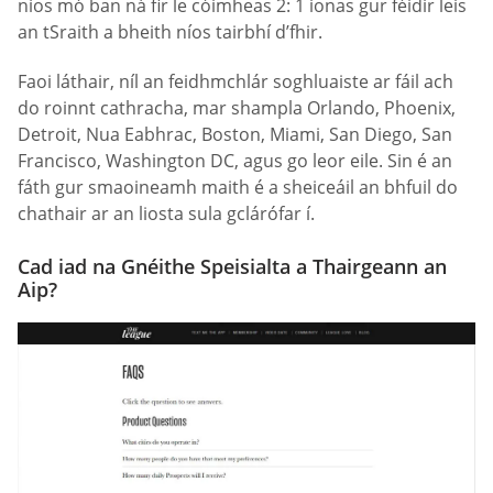
níos mó ban ná fir le cóimheas 2: 1 ionas gur féidir leis
an tSraith a bheith níos tairbhí d’fhir.
Faoi láthair, níl an feidhmchlár soghluaiste ar fáil ach
do roinnt cathracha, mar shampla Orlando, Phoenix,
Detroit, Nua Eabhrac, Boston, Miami, San Diego, San
Francisco, Washington DC, agus go leor eile. Sin é an
fáth gur smaoineamh maith é a sheiceáil an bhfuil do
chathair ar an liosta sula gclárófar í.
Cad iad na Gnéithe Speisialta a Thairgeann an
Aip?