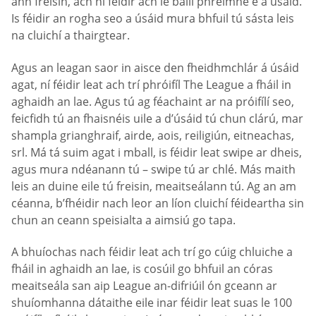
ann freisin, ach ní féidir ach le baill phréimhe é a úsáid.
Is féidir an rogha seo a úsáid mura bhfuil tú sásta leis
na cluichí a thairgtear.
Agus an leagan saor in aisce den fheidhmchlár á úsáid
agat, ní féidir leat ach trí phróifíl The League a fháil in
aghaidh an lae. Agus tú ag féachaint ar na próifílí seo,
feicfidh tú an fhaisnéis uile a d’úsáid tú chun clárú, mar
shampla grianghraif, airde, aois, reiligiún, eitneachas,
srl. Má tá suim agat i mball, is féidir leat swipe ar dheis,
agus mura ndéanann tú – swipe tú ar chlé. Más maith
leis an duine eile tú freisin, meaitseálann tú. Ag an am
céanna, b’fhéidir nach leor an líon cluichí féideartha sin
chun an ceann speisialta a aimsiú go tapa.
A bhuíochas nach féidir leat ach trí go cúig chluiche a
fháil in aghaidh an lae, is cosúil go bhfuil an córas
meaitseála san aip League an-difriúil ón gceann ar
shuíomhanna dátaithe eile inar féidir leat suas le 100