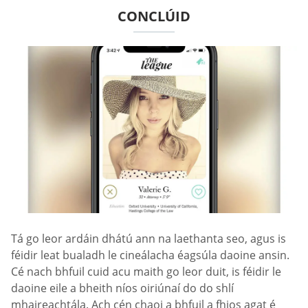
CONCLÚID
Tá go leor ardáin dhátú ann na laethanta seo, agus is
féidir leat bualadh le cineálacha éagsúla daoine ansin.
Cé nach bhfuil cuid acu maith go leor duit, is féidir le
daoine eile a bheith níos oiriúnaí do do shlí
mhaireachtála. Ach cén chaoi a bhfuil a fhios agat é