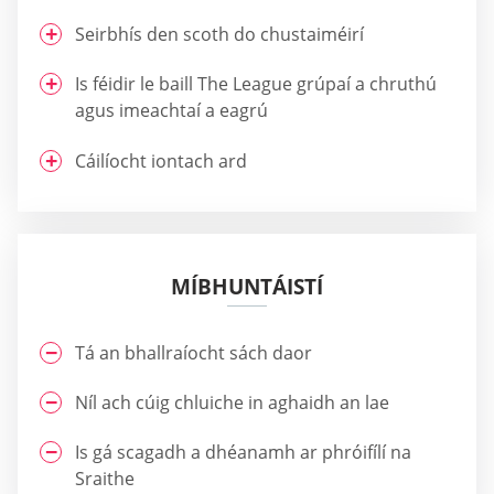
Seirbhís den scoth do chustaiméirí
Is féidir le baill The League grúpaí a chruthú
agus imeachtaí a eagrú
Cáilíocht iontach ard
MÍBHUNTÁISTÍ
Tá an bhallraíocht sách daor
Níl ach cúig chluiche in aghaidh an lae
Is gá scagadh a dhéanamh ar phróifílí na
Sraithe