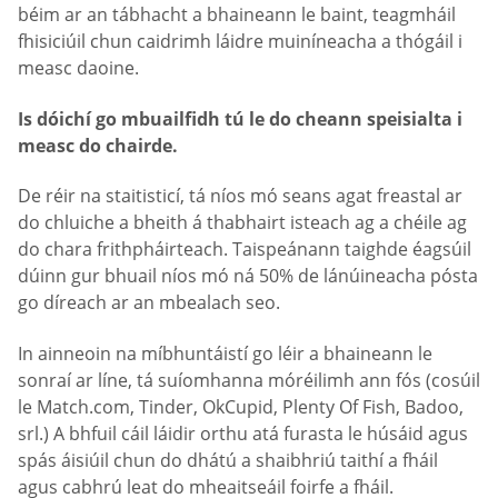
béim ar an tábhacht a bhaineann le baint, teagmháil
fhisiciúil chun caidrimh láidre muiníneacha a thógáil i
measc daoine.
Is dóichí go mbuailfidh tú le do cheann speisialta i
measc do chairde.
De réir na staitisticí, tá níos mó seans agat freastal ar
do chluiche a bheith á thabhairt isteach ag a chéile ag
do chara frithpháirteach. Taispeánann taighde éagsúil
dúinn gur bhuail níos mó ná 50% de lánúineacha pósta
go díreach ar an mbealach seo.
In ainneoin na míbhuntáistí go léir a bhaineann le
sonraí ar líne, tá suíomhanna móréilimh ann fós (cosúil
le Match.com, Tinder, OkCupid, Plenty Of Fish, Badoo,
srl.) A bhfuil cáil láidir orthu atá furasta le húsáid agus
spás áisiúil chun do dhátú a shaibhriú taithí a fháil
agus cabhrú leat do mheaitseáil foirfe a fháil.