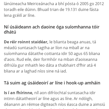
lánúineacha Meiriceánacha a bhí pósta ó 2005 go 2012
toradh eile dúinn. Bhuail trian de 19.131 duine fásta
lena gcéilí ar líne.
Ní úsáideann ach daoine óga suíomhanna tóir
dhátú
De réir roinnt staidéar,
le blianta beaga anuas, tá
méadú suntasach tagtha ar líon na mball ar na
suíomhanna dátaithe coitianta idir 50 agus 65 bliana
d’aois. Rud eile, deir formhór na mban d’aoiseanna
difriúla gur mhaith leo dáta a thabhairt d’fhir atá 4
bliana ar a laghad níos sine ná iad.
Tá suim ag úsáideoirí ar líne i hook-up amháin
Is í an fhírinne,
níl aon difríochtaí suntasacha idir
intinn dátaitheoirí ar líne agus as líne. Ar ndóigh,
déanann an réimse digiteach níos éasca duine a aimsiú