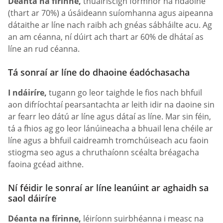
Déanta na fírinne,
thuairiscigh formhór na ndaoine
(thart ar 70%) a úsáideann suíomhanna agus aipeanna
dátaithe ar líne nach raibh ach gnéas sábháilte acu. Ag
an am céanna, ní dúirt ach thart ar 60% de dhátaí as
líne an rud céanna.
Tá sonraí ar líne do dhaoine éadóchasacha
I ndáiríre,
tugann go leor taighde le fios nach bhfuil
aon difríochtaí pearsantachta ar leith idir na daoine sin
ar fearr leo dátú ar líne agus dátaí as líne. Mar sin féin,
tá a fhios ag go leor lánúineacha a bhuail lena chéile ar
líne agus a bhfuil caidreamh tromchúiseach acu faoin
stiogma seo agus a chruthaíonn scéalta bréagacha
faoina gcéad aithne.
Ní féidir le sonraí ar líne leanúint ar aghaidh sa
saol dáiríre
Déanta na fírinne,
léiríonn suirbhéanna i measc na