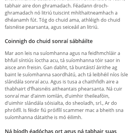
tabhair aire don ghramadach. Féadann droch-
ghramadach nó litriú tuiscint mhíthaitneamhach a
dhéanamh fút. Tóg do chuid ama, athléigh do chuid
faisnéise pearsanta, agus seiceáil an litriú.
Coinnigh do chuid sonraí sábháilte
Mar aon leis na suíomhanna agus na feidhmchláir a
bhfuil síntiús íoctha acu, tá suíomhanna tóir saor in
aisce ann freisin. Gan dabht, tá buntáistí áirithe ag
baint le suíomhanna saordhátú, ach tá leibhéil níos ísle
slándála sonraí acu. Agus is tusa a chaithfidh aire a
thabhairt d’fhaisnéis aitheantais phearsanta. Ná cuir
sonraí mar d’ainm iomlán, d’uimhir theileafóin,
d’uimhir slándála sóisialta, do sheoladh, srl., Ar do
phróifíl. Is féidir fiú próifílí scammer mac a bheith sna
suíomhanna dátaithe is mó éilimh.
Ná bíodh éadóchas ort agus ná tabhair suas