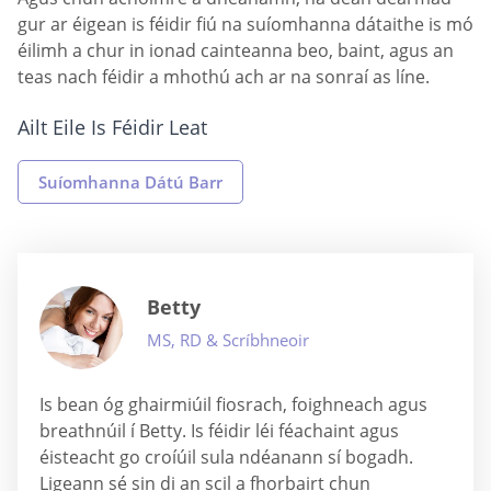
gur ar éigean is féidir fiú na suíomhanna dátaithe is mó
éilimh a chur in ionad cainteanna beo, baint, agus an
teas nach féidir a mhothú ach ar na sonraí as líne.
Ailt Eile Is Féidir Leat
Suíomhanna Dátú Barr
Betty
MS, RD & Scríbhneoir
Is bean óg ghairmiúil fiosrach, foighneach agus
breathnúil í Betty. Is féidir léi féachaint agus
éisteacht go croíúil sula ndéanann sí bogadh.
Ligeann sé sin di an scil a fhorbairt chun