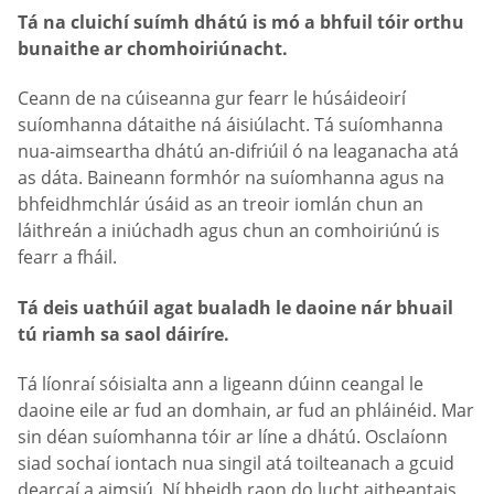
Tá na cluichí suímh dhátú is mó a bhfuil tóir orthu
bunaithe ar chomhoiriúnacht.
Ceann de na cúiseanna gur fearr le húsáideoirí
suíomhanna dátaithe ná áisiúlacht. Tá suíomhanna
nua-aimseartha dhátú an-difriúil ó na leaganacha atá
as dáta. Baineann formhór na suíomhanna agus na
bhfeidhmchlár úsáid as an treoir iomlán chun an
láithreán a iniúchadh agus chun an comhoiriúnú is
fearr a fháil.
Tá deis uathúil agat bualadh le daoine nár bhuail
tú riamh sa saol dáiríre.
Tá líonraí sóisialta ann a ligeann dúinn ceangal le
daoine eile ar fud an domhain, ar fud an phláinéid. Mar
sin déan suíomhanna tóir ar líne a dhátú. Osclaíonn
siad sochaí iontach nua singil atá toilteanach a gcuid
dearcaí a aimsiú. Ní bheidh raon do lucht aitheantais