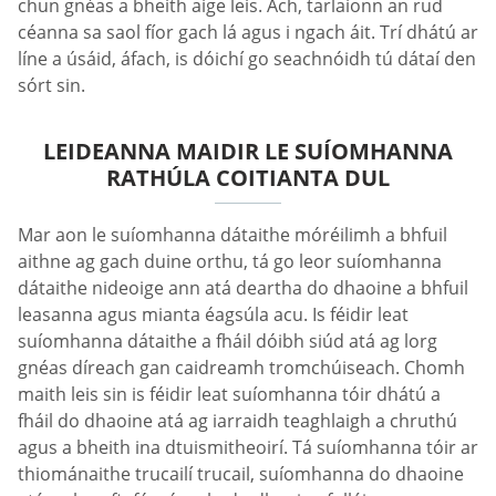
chun gnéas a bheith aige leis. Ach, tarlaíonn an rud
céanna sa saol fíor gach lá agus i ngach áit. Trí dhátú ar
líne a úsáid, áfach, is dóichí go seachnóidh tú dátaí den
sórt sin.
LEIDEANNA MAIDIR LE SUÍOMHANNA
RATHÚLA COITIANTA DUL
Mar aon le suíomhanna dátaithe móréilimh a bhfuil
aithne ag gach duine orthu, tá go leor suíomhanna
dátaithe nideoige ann atá deartha do dhaoine a bhfuil
leasanna agus mianta éagsúla acu. Is féidir leat
suíomhanna dátaithe a fháil dóibh siúd atá ag lorg
gnéas díreach gan caidreamh tromchúiseach. Chomh
maith leis sin is féidir leat suíomhanna tóir dhátú a
fháil do dhaoine atá ag iarraidh teaghlaigh a chruthú
agus a bheith ina dtuismitheoirí. Tá suíomhanna tóir ar
thiománaithe trucailí trucail, suíomhanna do dhaoine