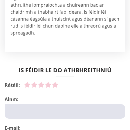
athruithe iompraíochta a chuireann bac ar
chaidrimh a thabhairt faoi deara. Is féidir léi
cásanna éagsúla a thuiscint agus déanann sí gach
rud is féidir léi chun daoine eile a threorú agus a
spreagadh.
IS FÉIDIR LE DO ATHBHREITHNIÚ
Rátáil:
Ainm:
E-mail: