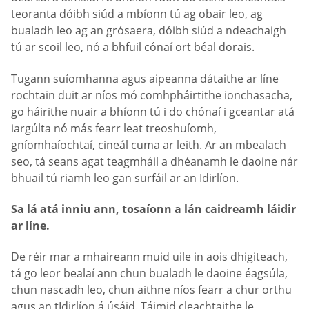
teoranta dóibh siúd a mbíonn tú ag obair leo, ag
bualadh leo ag an grósaera, dóibh siúd a ndeachaigh
tú ar scoil leo, nó a bhfuil cónaí ort béal dorais.
Tugann suíomhanna agus aipeanna dátaithe ar líne
rochtain duit ar níos mó comhpháirtithe ionchasacha,
go háirithe nuair a bhíonn tú i do chónaí i gceantar atá
iargúlta nó más fearr leat treoshuíomh,
gníomhaíochtaí, cineál cuma ar leith. Ar an mbealach
seo, tá seans agat teagmháil a dhéanamh le daoine nár
bhuail tú riamh leo gan surfáil ar an Idirlíon.
Sa lá atá inniu ann, tosaíonn a lán caidreamh láidir
ar líne.
De réir mar a mhaireann muid uile in aois dhigiteach,
tá go leor bealaí ann chun bualadh le daoine éagsúla,
chun nascadh leo, chun aithne níos fearr a chur orthu
agus an tIdirlíon á úsáid. Táimid cleachtaithe le