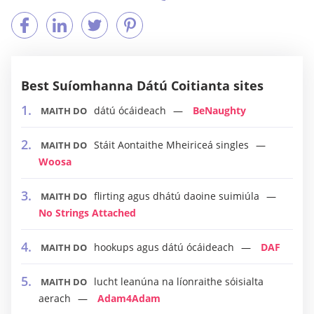
Best Suíomhanna Dátú Coitianta sites
dátú ócáideach
BeNaughty
MAITH DO
Stáit Aontaithe Mheiriceá singles
MAITH DO
Woosa
flirting agus dhátú daoine suimiúla
MAITH DO
No Strings Attached
hookups agus dátú ócáideach
DAF
MAITH DO
lucht leanúna na líonraithe sóisialta
MAITH DO
aerach
Adam4Adam