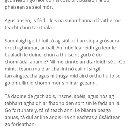
gcuirfeadh go leor cúinsí cosc ort bualadh le do
phaisean sa saol mór.
Agus anseo, is féidir leis na suíomhanna dátaithe tóir
teacht chun tarrthála.
Samhlaigh go bhfuil tú ag siúl tríd an siopa grósaera i
droch-ghiúmar, ar ball. An mbeifeá réidh go leor le
bualadh le duine, chun a thuiscint gurb é do
chomrádaí anam é? Níl mé cinnte an dtarlóidh sé … Go
minic, téann muid ar chailíní nó cailíní singil
tarraingteacha agus ní thugaimid aird orthu fiú toisc
go bhfuilimid chomh mór sin inár gceann.
Tá daoine de gach aois, inscne, spéis, agus nós ag
tabhairt aghaidh ar fhadhb den sórt sin le fada an lá.
Go fortunately, tá réiteach ann. Le blianta beaga
anuas, tá dul ar líne anois ina chleachtas a úsáidtear
go forleathan.