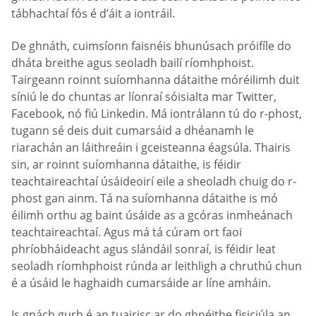
tábhachtaí fós é d’áit a iontráil.
De ghnáth, cuimsíonn faisnéis bhunúsach próifíle do
dháta breithe agus seoladh bailí ríomhphoist.
Tairgeann roinnt suíomhanna dátaithe móréilimh duit
síniú le do chuntas ar líonraí sóisialta mar Twitter,
Facebook, nó fiú Linkedin. Má iontrálann tú do r-phost,
tugann sé deis duit cumarsáid a dhéanamh le
riarachán an láithreáin i gceisteanna éagsúla. Thairis
sin, ar roinnt suíomhanna dátaithe, is féidir
teachtaireachtaí úsáideoirí eile a sheoladh chuig do r-
phost gan ainm. Tá na suíomhanna dátaithe is mó
éilimh orthu ag baint úsáide as a gcóras inmheánach
teachtaireachtaí. Agus má tá cúram ort faoi
phríobháideacht agus slándáil sonraí, is féidir leat
seoladh ríomhphoist rúnda ar leithligh a chruthú chun
é a úsáid le haghaidh cumarsáide ar líne amháin.
Is gnách gurb é an tuairisc ar do ghnéithe fisiciúla an