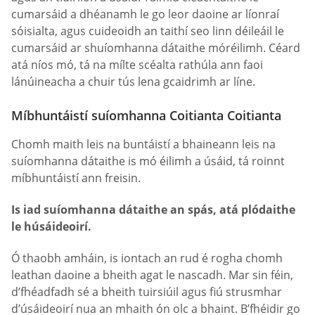
cumarsáid a dhéanamh le go leor daoine ar líonraí
sóisialta, agus cuideoidh an taithí seo linn déileáil le
cumarsáid ar shuíomhanna dátaithe móréilimh. Céard
atá níos mó, tá na mílte scéalta rathúla ann faoi
lánúineacha a chuir tús lena gcaidrimh ar líne.
Míbhuntáistí suíomhanna Coitianta Coitianta
Chomh maith leis na buntáistí a bhaineann leis na
suíomhanna dátaithe is mó éilimh a úsáid, tá roinnt
míbhuntáistí ann freisin.
Is iad suíomhanna dátaithe an spás, atá plódaithe
le húsáideoirí.
Ó thaobh amháin, is iontach an rud é rogha chomh
leathan daoine a bheith agat le nascadh. Mar sin féin,
d’fhéadfadh sé a bheith tuirsiúil agus fiú strusmhar
d’úsáideoirí nua an mhaith ón olc a bhaint. B’fhéidir go