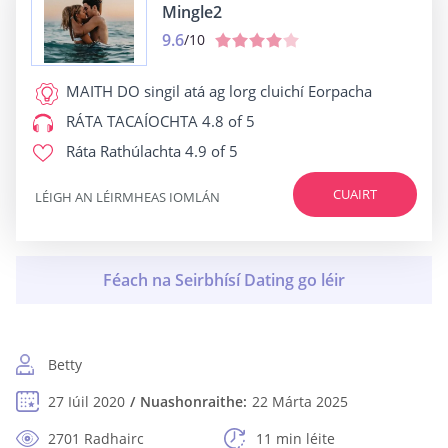
Mingle2
9.6
/10
MAITH DO
singil atá ag lorg cluichí Eorpacha
RÁTA TACAÍOCHTA
4.8 of 5
Ráta Rathúlachta
4.9 of 5
CUAIRT
LÉIGH AN LÉIRMHEAS IOMLÁN
Betty
27 Iúil 2020
Nuashonraithe:
22 Márta 2025
2701 Radhairc
11 min léite