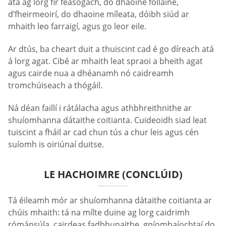
atá ag lorg fir féasógach, do dhaoine folláine,
d’fheirmeoirí, do dhaoine míleata, dóibh siúd ar
mhaith leo farraigí, agus go leor eile.
Ar dtús, ba cheart duit a thuiscint cad é go díreach atá
á lorg agat. Cibé ar mhaith leat spraoi a bheith agat
agus cairde nua a dhéanamh nó caidreamh
tromchúiseach a thógáil.
Ná déan faillí i rátálacha agus athbhreithnithe ar
shuíomhanna dátaithe coitianta. Cuideoidh siad leat
tuiscint a fháil ar cad chun tús a chur leis agus cén
suíomh is oiriúnaí duitse.
LE HACHOIMRE (CONCLÚID)
Tá éileamh mór ar shuíomhanna dátaithe coitianta ar
chúis mhaith: tá na mílte duine ag lorg caidrimh
rómánsúla, cairdeas fadbhunaithe, gníomhaíochtaí do