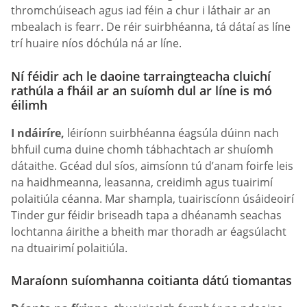
thromchúiseach agus iad féin a chur i láthair ar an
mbealach is fearr. De réir suirbhéanna, tá dátaí as líne
trí huaire níos dóchúla ná ar líne.
Ní féidir ach le daoine tarraingteacha cluichí
rathúla a fháil ar an suíomh dul ar líne is mó
éilimh
I ndáiríre,
léiríonn suirbhéanna éagsúla dúinn nach
bhfuil cuma duine chomh tábhachtach ar shuíomh
dátaithe. Gcéad dul síos, aimsíonn tú d’anam foirfe leis
na haidhmeanna, leasanna, creidimh agus tuairimí
polaitiúla céanna. Mar shampla, tuairiscíonn úsáideoirí
Tinder gur féidir briseadh tapa a dhéanamh seachas
lochtanna áirithe a bheith mar thoradh ar éagsúlacht
na dtuairimí polaitiúla.
Maraíonn suíomhanna coitianta dátú tiomantas