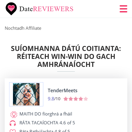
Nochtadh Affiliate
SUÍOMHANNA DÁTÚ COITIANTA:
RÉITEACH WIN-WIN DO GACH
AMHRÁNAÍOCHT
TenderMeets
9.8
/10
MAITH DO
fíorghrá a fháil
RÁTA TACAÍOCHTA
4.6 of 5
Ráta Rathúlachta
4.8 of 5