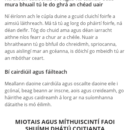
mura bhuail tú le do ghrá an chéad uair
Ní éiríonn ach le cúpla duine a gcuid cluichí foirfe a
aimsiú láithreach. Má tá tú ag lorg do pháirtí foirfe, ná
déan deifir. Tóg do chuid ama agus déan iarracht
aithne níos fearr a chur ar a chéile. Nuair a
bhraitheann tú go bhfuil do chreidimh, spriocanna,
agus aislingí mar an gcéanna, is dóichí go mbeidh tú ar
an mbóthar ceart.
Bí cairdiúil agus fáilteach
Meallann daoine cairdiúla agus oscailte daoine eile i
gcónaí, beag beann ar inscne, aois agus creideamh, go
háirithe agus caidreamh á lorg ar na suíomhanna
dátaithe is mó éilimh.
MIOTAIS AGUS MÍTHUISCINTÍ FAOI
SHUÍMH DHÁTÚ COITIANTA