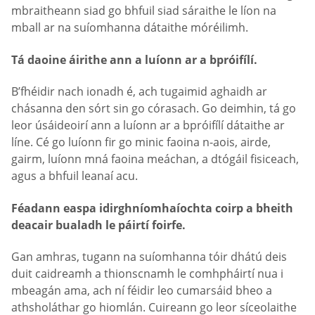
mbraitheann siad go bhfuil siad sáraithe le líon na
mball ar na suíomhanna dátaithe móréilimh.
Tá daoine áirithe ann a luíonn ar a bpróifílí.
B’fhéidir nach ionadh é, ach tugaimid aghaidh ar
chásanna den sórt sin go córasach. Go deimhin, tá go
leor úsáideoirí ann a luíonn ar a bpróifílí dátaithe ar
líne. Cé go luíonn fir go minic faoina n-aois, airde,
gairm, luíonn mná faoina meáchan, a dtógáil fisiceach,
agus a bhfuil leanaí acu.
Féadann easpa idirghníomhaíochta coirp a bheith
deacair bualadh le páirtí foirfe.
Gan amhras, tugann na suíomhanna tóir dhátú deis
duit caidreamh a thionscnamh le comhpháirtí nua i
mbeagán ama, ach ní féidir leo cumarsáid bheo a
athsholáthar go hiomlán. Cuireann go leor síceolaithe