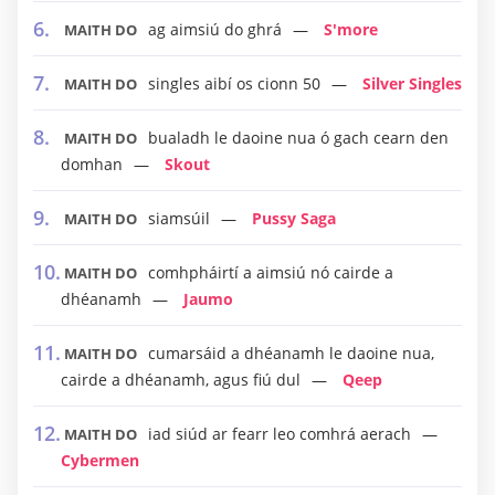
ag aimsiú do ghrá
S'more
MAITH DO
singles aibí os cionn 50
Silver Singles
MAITH DO
bualadh le daoine nua ó gach cearn den
MAITH DO
domhan
Skout
siamsúil
Pussy Saga
MAITH DO
comhpháirtí a aimsiú nó cairde a
MAITH DO
dhéanamh
Jaumo
cumarsáid a dhéanamh le daoine nua,
MAITH DO
cairde a dhéanamh, agus fiú dul
Qeep
iad siúd ar fearr leo comhrá aerach
MAITH DO
Cybermen