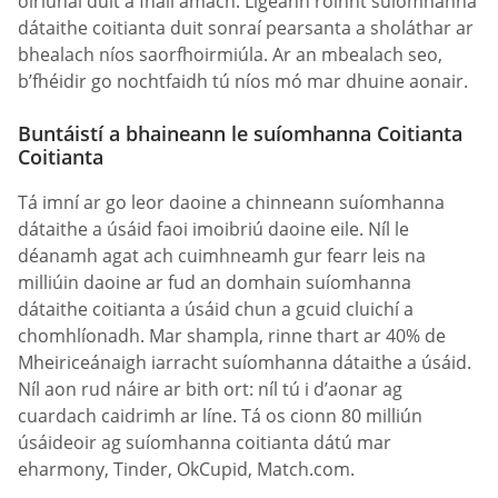
oiriúnaí duit a fháil amach. Ligeann roinnt suíomhanna
dátaithe coitianta duit sonraí pearsanta a sholáthar ar
bhealach níos saorfhoirmiúla. Ar an mbealach seo,
b’fhéidir go nochtfaidh tú níos mó mar dhuine aonair.
Buntáistí a bhaineann le suíomhanna Coitianta
Coitianta
Tá imní ar go leor daoine a chinneann suíomhanna
dátaithe a úsáid faoi imoibriú daoine eile. Níl le
déanamh agat ach cuimhneamh gur fearr leis na
milliúin daoine ar fud an domhain suíomhanna
dátaithe coitianta a úsáid chun a gcuid cluichí a
chomhlíonadh. Mar shampla, rinne thart ar 40% de
Mheiriceánaigh iarracht suíomhanna dátaithe a úsáid.
Níl aon rud náire ar bith ort: níl tú i d’aonar ag
cuardach caidrimh ar líne. Tá os cionn 80 milliún
úsáideoir ag suíomhanna coitianta dátú mar
eharmony, Tinder, OkCupid, Match.com.