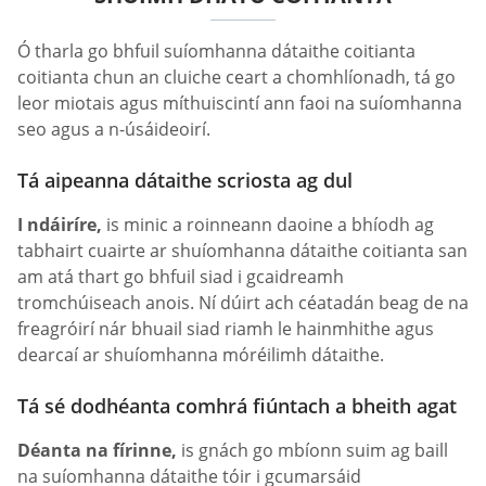
Ó tharla go bhfuil suíomhanna dátaithe coitianta
coitianta chun an cluiche ceart a chomhlíonadh, tá go
leor miotais agus míthuiscintí ann faoi na suíomhanna
seo agus a n-úsáideoirí.
Tá aipeanna dátaithe scriosta ag dul
I ndáiríre,
is minic a roinneann daoine a bhíodh ag
tabhairt cuairte ar shuíomhanna dátaithe coitianta san
am atá thart go bhfuil siad i gcaidreamh
tromchúiseach anois. Ní dúirt ach céatadán beag de na
freagróirí nár bhuail siad riamh le hainmhithe agus
dearcaí ar shuíomhanna móréilimh dátaithe.
Tá sé dodhéanta comhrá fiúntach a bheith agat
Déanta na fírinne,
is gnách go mbíonn suim ag baill
na suíomhanna dátaithe tóir i gcumarsáid