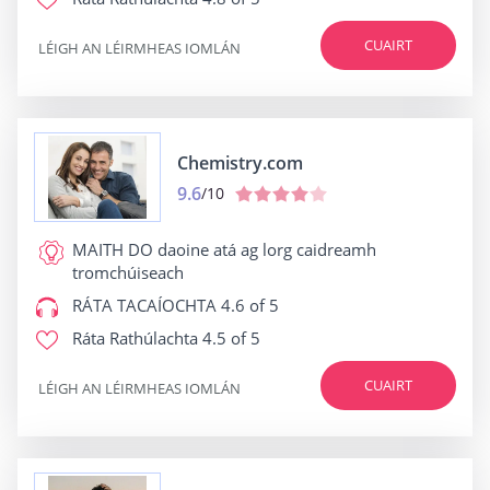
CUAIRT
LÉIGH AN LÉIRMHEAS IOMLÁN
Chemistry.com
9.6
/10
MAITH DO
daoine atá ag lorg caidreamh
tromchúiseach
RÁTA TACAÍOCHTA
4.6 of 5
Ráta Rathúlachta
4.5 of 5
CUAIRT
LÉIGH AN LÉIRMHEAS IOMLÁN