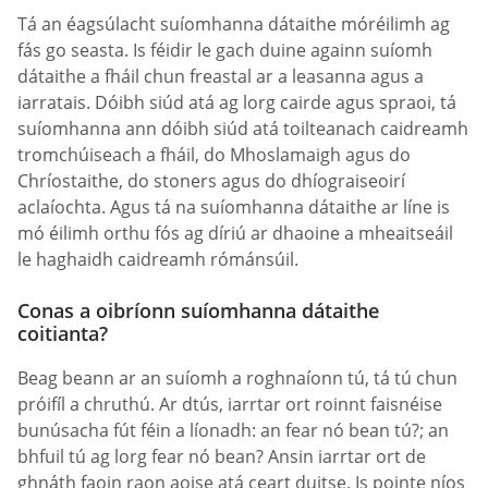
Tá an éagsúlacht suíomhanna dátaithe móréilimh ag
fás go seasta. Is féidir le gach duine againn suíomh
dátaithe a fháil chun freastal ar a leasanna agus a
iarratais. Dóibh siúd atá ag lorg cairde agus spraoi, tá
suíomhanna ann dóibh siúd atá toilteanach caidreamh
tromchúiseach a fháil, do Mhoslamaigh agus do
Chríostaithe, do stoners agus do dhíograiseoirí
aclaíochta. Agus tá na suíomhanna dátaithe ar líne is
mó éilimh orthu fós ag díriú ar dhaoine a mheaitseáil
le haghaidh caidreamh rómánsúil.
Conas a oibríonn suíomhanna dátaithe
coitianta?
Beag beann ar an suíomh a roghnaíonn tú, tá tú chun
próifíl a chruthú. Ar dtús, iarrtar ort roinnt faisnéise
bunúsacha fút féin a líonadh: an fear nó bean tú?; an
bhfuil tú ag lorg fear nó bean? Ansin iarrtar ort de
ghnáth faoin raon aoise atá ceart duitse. Is pointe níos