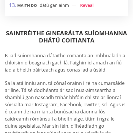
dátú gan ainm
Reveal
MAITH DO
SAINTRÉITHE GINEARÁLTA SUÍOMHANNA
DHÁTÚ COITIANTA
Is iad suíomhanna dátaithe coitianta an imbhualadh a
chloisimid beagnach gach lá. Faighimid amach an fiú
iad a bheith páirteach agus conas iad a úsáid.
Sa lá atá inniu ann, tá cónaí orainn i ré na cumarsáide
ar líne. Tá sé dodhéanta ár saol nua-aimseartha a
shamhlú gan nascadh trínár bhfóin chliste ar líonraí
sóisialta mar Instagram, Facebook, Twitter, srl. Agus is
é ceann de na mianta bunúsacha daonna fós
caidreamh rómánsúil a bheith aige, titim i ngrá le
duine speisialta. Mar sin féin, d’fhéadfadh go