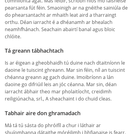
comhlíonta agat. Más féidir, scríobh níos mó faisnéise
pearsanta fút féin. Smaoinigh ar na gnéithe sainiúla de
do phearsantacht ar mhaith leat aird a tharraingt
orthu. Déan iarracht é a dhéanamh ar bhealach
neamhfhánach. Seachain abairtí banal agus bloic
chlóite.
Tá greann tábhachtach
Is ar éigean a gheobhaidh tú duine nach dtaitníonn le
daoine le tuiscint ghreann. Mar sin féin, níl an tuiscint
chéanna greann ag gach duine. Imoibríonn a lán
daoine go difriúil leis an jóc céanna. Mar sin, déan
iarracht ábhair theo mar pholaitíocht, creidimh
reiligiúnacha, srl., A sheachaint i do chuid cleas.
Tabhair aire don ghramadach
Má tá tú sásta do phróifíl a chur i láthair ar
shuíomhanna dátaithe móréilimh i bhfianaise is fearr,