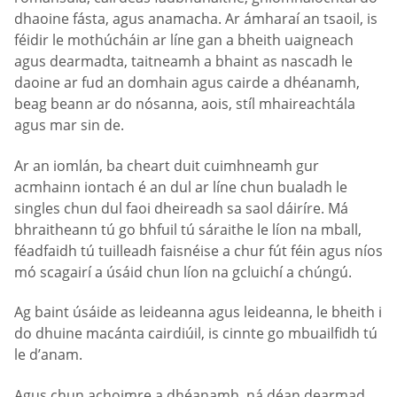
dhaoine fásta, agus anamacha. Ar ámharaí an tsaoil, is
féidir le mothúcháin ar líne gan a bheith uaigneach
agus dearmadta, taitneamh a bhaint as nascadh le
daoine ar fud an domhain agus cairde a dhéanamh,
beag beann ar do nósanna, aois, stíl mhaireachtála
agus mar sin de.
Ar an iomlán, ba cheart duit cuimhneamh gur
acmhainn iontach é an dul ar líne chun bualadh le
singles chun dul faoi dheireadh sa saol dáiríre. Má
bhraitheann tú go bhfuil tú sáraithe le líon na mball,
féadfaidh tú tuilleadh faisnéise a chur fút féin agus níos
mó scagairí a úsáid chun líon na gcluichí a chúngú.
Ag baint úsáide as leideanna agus leideanna, le bheith i
do dhuine macánta cairdiúil, is cinnte go mbuailfidh tú
le d’anam.
Agus chun achoimre a dhéanamh, ná déan dearmad