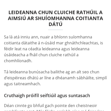
LEIDEANNA CHUN CLUICHE RATHÚIL A
AIMSIÚ AR SHUÍOMHANNA COITIANTA
DÁTÚ
Sa lá atá inniu ann, nuair a bhíonn suíomhanna
coitianta dátaithe á n-úsáid mar ghnáthchleachtas, is
féidir leat na céadta leideanna agus leideanna
úsáideacha a fháil chun cluiche rathúil a
chomhlíonadh.
Tá leideanna bunúsacha bailithe ag an alt seo chun
d’eispéireas dhátú ar líne a dhéanamh sábháilte, simplí
agus taitneamhach.
Cruthaigh próifíl seiftiúil agus suntasach
Déan cinnte go bhfuil gach pointe den cheistneoir