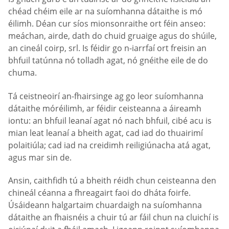
chéad chéim eile ar na suíomhanna dátaithe is mó
éilimh. Déan cur síos mionsonraithe ort féin anseo:
meáchan, airde, dath do chuid gruaige agus do shúile,
an cineál coirp, srl. Is féidir go n-iarrfaí ort freisin an
bhfuil tatúnna nó tolladh agat, nó gnéithe eile de do
chuma.
Tá ceistneoirí an-fhairsinge ag go leor suíomhanna
dátaithe móréilimh, ar féidir ceisteanna a áireamh
iontu: an bhfuil leanaí agat nó nach bhfuil, cibé acu is
mian leat leanaí a bheith agat, cad iad do thuairimí
polaitiúla; cad iad na creidimh reiligiúnacha atá agat,
agus mar sin de.
Ansin, caithfidh tú a bheith réidh chun ceisteanna den
chineál céanna a fhreagairt faoi do dháta foirfe.
Úsáideann halgartaim chuardaigh na suíomhanna
dátaithe an fhaisnéis a chuir tú ar fáil chun na cluichí is