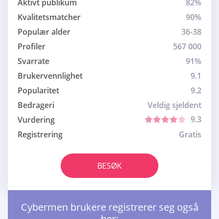
Aktivt publikum
82%
Kvalitetsmatcher
90%
Populær alder
36-38
Profiler
567 000
Svarrate
91%
Brukervennlighet
9.1
Popularitet
9.2
Bedrageri
Veldig sjeldent
9.3
Vurdering
Registrering
Gratis
BESØK
Cybermen brukere registrerer seg også
her: