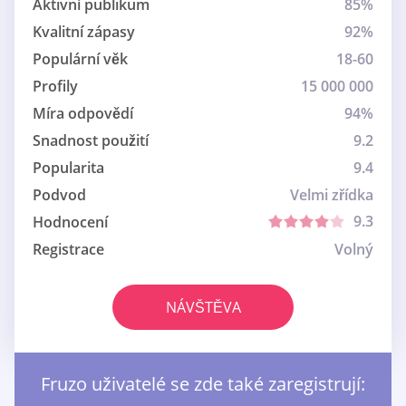
Aktivní publikum
85%
Kvalitní zápasy
92%
Populární věk
18-60
Profily
15 000 000
Míra odpovědí
94%
Snadnost použití
9.2
Popularita
9.4
Podvod
Velmi zřídka
9.3
Hodnocení
Registrace
Volný
NÁVŠTĚVA
Fruzo uživatelé se zde také zaregistrují: