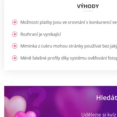
VÝHODY
Možnosti platby jsou ve srovnání s konkurencí velm
Rozhraní je vynikající
Miminka z cukru mohou stránky používat bez jaký
Méně falešné profily díky systému ověřování fotog
Hledát
Udělejte si kvíz