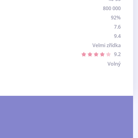
800 000
92%
7.6
9.4
Velmi zřídka
9.2
Volný