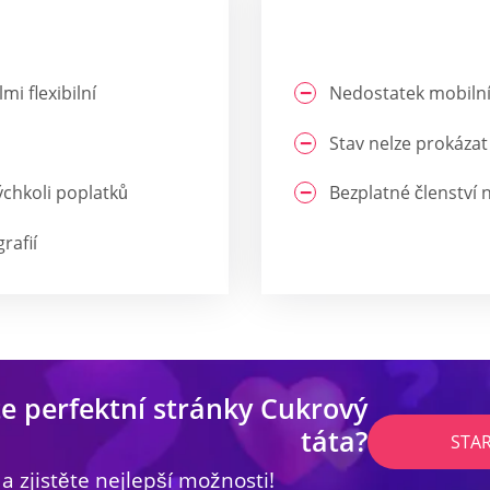
i flexibilní
Nedostatek mobilní
Stav nelze prokázat
chkoli poplatků
Bezplatné členství
rafií
e perfektní stránky Cukrový
táta?
STA
 a zjistěte nejlepší možnosti!