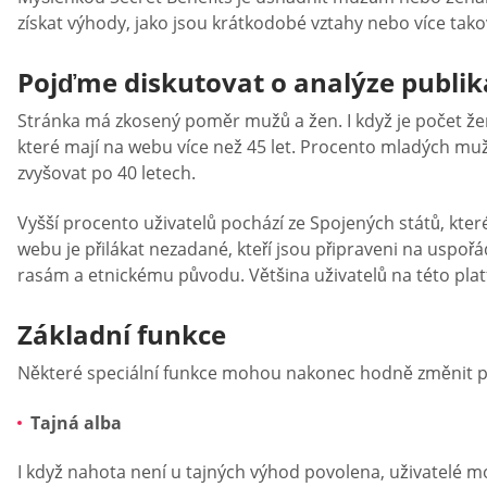
získat výhody, jako jsou krátkodobé vztahy nebo více tako
Pojďme diskutovat o analýze publik
Stránka má zkosený poměr mužů a žen. I když je počet žen 
které mají na webu více než 45 let. Procento mladých mužů
zvyšovat po 40 letech.
Vyšší procento uživatelů pochází ze Spojených států, které
webu je přilákat nezadané, kteří jsou připraveni na uspořá
rasám a etnickému původu. Většina uživatelů na této plat
Základní funkce
Některé speciální funkce mohou nakonec hodně změnit po
Tajná alba
I když nahota není u tajných výhod povolena, uživatelé mo