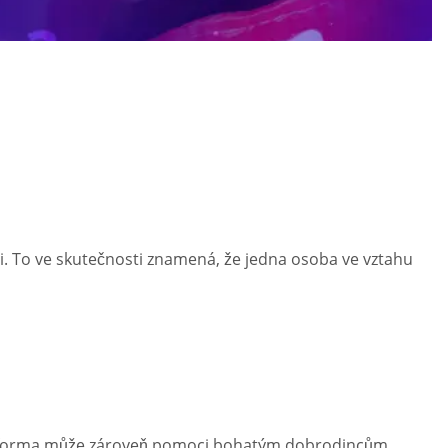
ci. To ve skutečnosti znamená, že jedna osoba ve vztahu
Platforma může zároveň pomoci bohatým dobrodincům