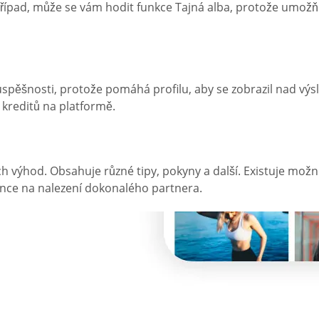
š případ, může se vám hodit funkce Tajná alba, protože umo
 úspěšnosti, protože pomáhá profilu, aby se zobrazil nad vý
m kreditů na platformě.
h výhod. Obsahuje různé tipy, pokyny a další. Existuje možn
šance na nalezení dokonalého partnera.