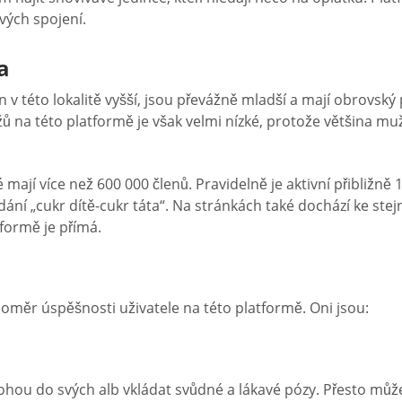
vých spojení.
a
v této lokalitě vyšší, jsou převážně mladší a mají obrovský 
 na této platformě je však velmi nízké, protože většina muž
 mají více než 600 000 členů. Pravidelně je aktivní přibližn
dání „cukr dítě-cukr táta“. Na stránkách také dochází ke ste
formě je přímá.
měr úspěšnosti uživatele na této platformě. Oni jsou:
hou do svých alb vkládat svůdné a lákavé pózy. Přesto může 