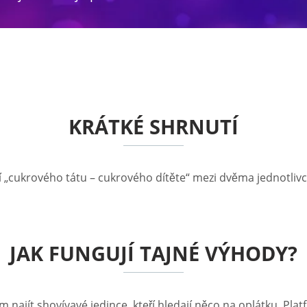
KRÁTKÉ SHRNUTÍ
ní „cukrového tátu – cukrového dítěte“ mezi dvěma jednotliv
JAK FUNGUJÍ TAJNÉ VÝHODY?
 najít shovívavé jedince, kteří hledají něco na oplátku. 