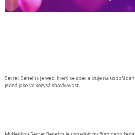
Secret Benefits je web, který se specializuje na uspořádá
jedná jako velkorysá shovívavost.
Myšlenkou Secret Benefits je usnadnit mužům nebo ženám