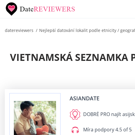
datereviewers
Nejlepší datování lokalit podle etnicity / geogra
VIETNAMSKÁ SEZNAMKA PR
ASIANDATE
DOBRÉ PRO
najít asijs
Míra podpory
4.5 of 5