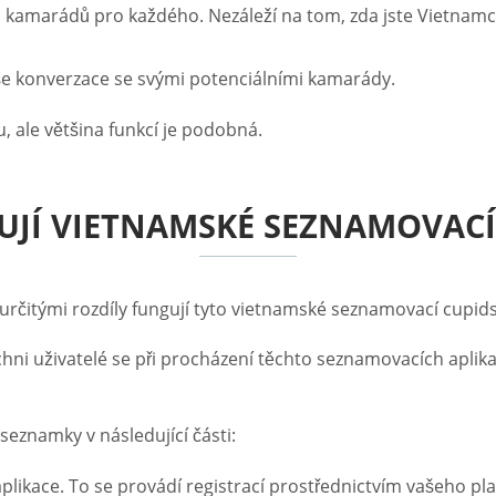
 kamarádů pro každého. Nezáleží na tom, zda jste Vietnam
aše konverzace se svými potenciálními kamarády.
 ale většina funkcí je podobná.
UJÍ VIETNAMSKÉ SEZNAMOVACÍ
čitými rozdíly fungují tyto vietnamské seznamovací cupids 
chni uživatelé se při procházení těchto seznamovacích apl
eznamky v následující části:
likace. To se provádí registrací prostřednictvím vašeho pl