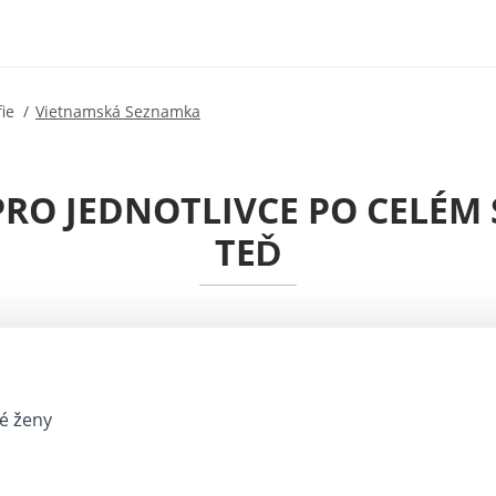
fie
Vietnamská Seznamka
O JEDNOTLIVCE PO CELÉM S
TEĎ
ké ženy