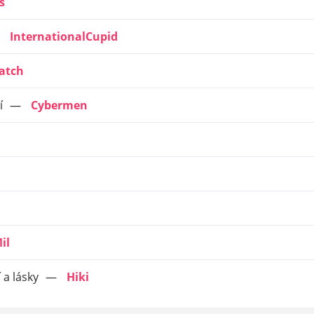
s
InternationalCupid
atch
í
Cybermen
il
í a lásky
Hiki