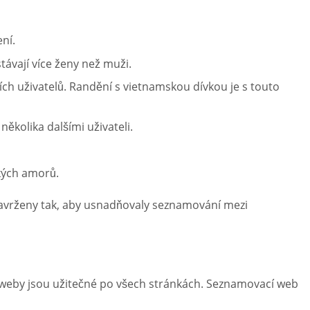
ní.
ávají více ženy než muži.
ch uživatelů. Randění s vietnamskou dívkou je s touto
kolika dalšími uživateli.
kých amorů.
navrženy tak, aby usnadňovaly seznamování mezi
 weby jsou užitečné po všech stránkách. Seznamovací web