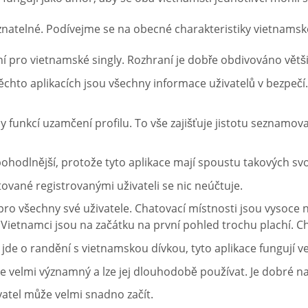
znatelné. Podívejme se na obecné charakteristiky vietnamské
ní pro vietnamské singly. Rozhraní je dobře obdivováno větši
hto aplikacích jsou všechny informace uživatelů v bezpečí.
unkcí uzamčení profilu. To vše zajišťuje jistotu seznamova
pohodlnější, protože tyto aplikace mají spoustu takových s
ované registrovanými uživateli se nic neúčtuje.
pro všechny své uživatele. Chatovací místnosti jsou vysoce
etnamci jsou na začátku na první pohled trochu plachí. Cha
de o randění s vietnamskou dívkou, tyto aplikace fungují vel
velmi významný a lze jej dlouhodobě používat. Je dobré na
vatel může velmi snadno začít.