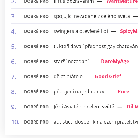
flirt s dozráváním
WantMature
DOBRÉ PRO
spojující nezadané z celého světa
DOBRÉ PRO
swingers a otevřené lidi
SpicyM
DOBRÉ PRO
ti, kteří dávají přednost gay chatován
DOBRÉ PRO
starší nezadaní
DateMyAge
DOBRÉ PRO
dělat přátele
Good Grief
DOBRÉ PRO
připojení na jednu noc
Pure
DOBRÉ PRO
Jižní Asiaté po celém světě
Dil M
DOBRÉ PRO
autističtí dospělí k nalezení přátelstv
DOBRÉ PRO