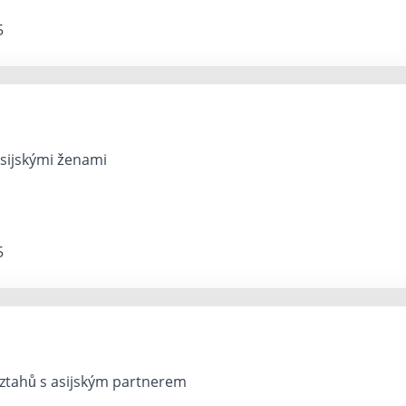
5
asijskými ženami
5
ztahů s asijským partnerem