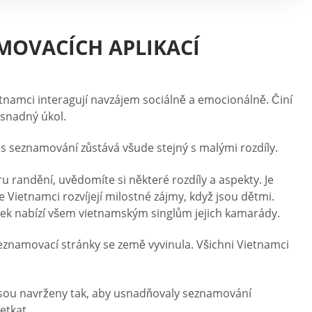
MOVACÍCH APLIKACÍ
tnamci interagují navzájem sociálně a emocionálně. Činí
 snadný úkol.
ces seznamování zůstává všude stejný s malými rozdíly.
 randění, uvědomíte si některé rozdíly a aspekty. Je
 Vietnamci rozvíjejí milostné zájmy, když jsou dětmi.
k nabízí všem vietnamským singlům jejich kamarády.
eznamovací stránky se země vyvinula. Všichni Vietnamci
 jsou navrženy tak, aby usnadňovaly seznamování
etkat.