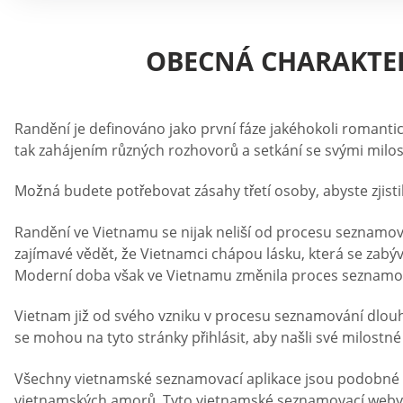
OBECNÁ CHARAKTER
Randění je definováno jako první fáze jakéhokoli romant
tak zahájením různých rozhovorů a setkání se svými milo
Možná budete potřebovat zásahy třetí osoby, abyste zjisti
Randění ve Vietnamu se nijak neliší od procesu seznamován
zajímavé vědět, že Vietnamci chápou lásku, která se zabýv
Moderní doba však ve Vietnamu změnila proces seznamov
Vietnam již od svého vzniku v procesu seznamování dlouh
se mohou na tyto stránky přihlásit, aby našli své milostné
Všechny vietnamské seznamovací aplikace jsou podobné fu
vietnamských amorů. Tyto vietnamské seznamovací weby fu