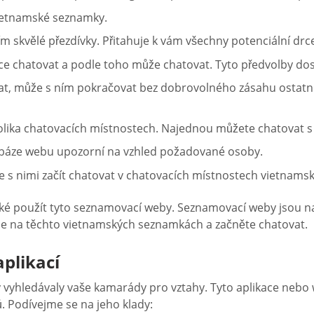
vietnamské seznamky.
m skvělé přezdívky. Přitahuje k vám všechny potenciální drce
ce chatovat a podle toho může chatovat. Tyto předvolby dost
ovat, může s ním pokračovat bez dobrovolného zásahu ostatní
lika chatovacích místnostech. Najednou můžete chatovat s ně
tabáze webu upozorní na vzhled požadované osoby.
e s nimi začít chatovat v chatovacích místnostech vietnams
aké použít tyto seznamovací weby. Seznamovací weby jsou 
e se na těchto vietnamských seznamkách a začněte chatovat.
plikací
 vyhledávaly vaše kamarády pro vztahy. Tyto aplikace nebo
. Podívejme se na jeho klady: