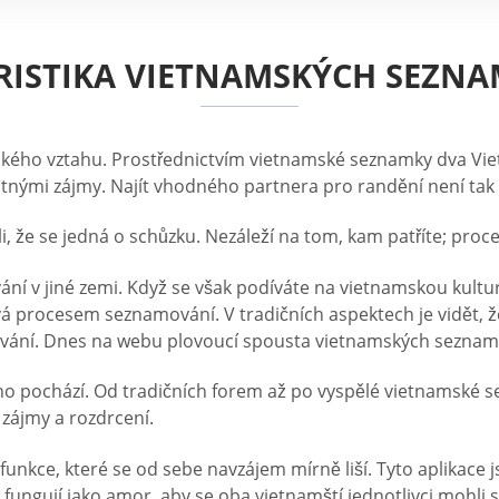
ISTIKA VIETNAMSKÝCH SEZNA
ického vztahu. Prostřednictvím vietnamské seznamky dva Vie
stnými zájmy. Najít vhodného partnera pro randění není tak
li, že se jedná o schůzku. Nezáleží na tom, kam patříte; pro
í v jiné zemi. Když se však podíváte na vietnamskou kulturu
á procesem seznamování. V tradičních aspektech je vidět, že
ání. Dnes na webu plovoucí spousta vietnamských sezname
o pochází. Od tradičních forem až po vyspělé vietnamské s
 zájmy a rozdrcení.
nkce, které se od sebe navzájem mírně liší. Tyto aplikace
ngují jako amor, aby se oba vietnamští jednotlivci mohli s