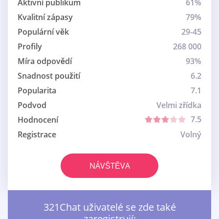
Aktivní publikum
61%
Kvalitní zápasy
79%
Populární věk
29-45
Profily
268 000
Míra odpovědí
93%
Snadnost použití
6.2
Popularita
7.1
Podvod
Velmi zřídka
7.5
Hodnocení
Registrace
Volný
NÁVŠTĚVA
321Chat uživatelé se zde také
zaregistrují: