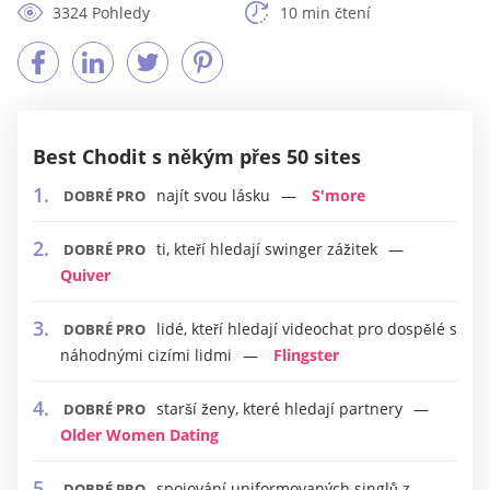
3324 Pohledy
10 min čtení
Best Chodit s někým přes 50 sites
najít svou lásku
S'more
DOBRÉ PRO
ti, kteří hledají swinger zážitek
DOBRÉ PRO
Quiver
lidé, kteří hledají videochat pro dospělé s
DOBRÉ PRO
náhodnými cizími lidmi
Flingster
starší ženy, které hledají partnery
DOBRÉ PRO
Older Women Dating
spojování uniformovaných singlů z
DOBRÉ PRO