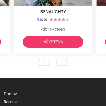
BENAUGHTY
9.6
/10
ČÍST RECENZI
NÁVŠTĚVA
Domov
Recenze