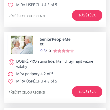
MÍRA ÚSPĚCHU
4.3 of 5
NÁVŠTĚVA
PŘEČÍST CELOU RECENZI
SeniorPeopleMe
et
9.3
/10
DOBRÉ PRO
starší lidé, kteří chtějí najít vážné
vztahy
Míra podpory
4.2 of 5
MÍRA ÚSPĚCHU
4.8 of 5
NÁVŠTĚVA
PŘEČÍST CELOU RECENZI