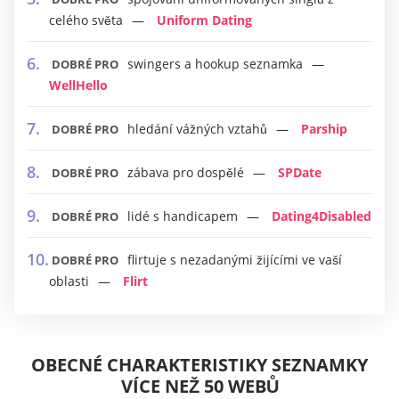
celého světa
Uniform Dating
swingers a hookup seznamka
DOBRÉ PRO
WellHello
hledání vážných vztahů
Parship
DOBRÉ PRO
zábava pro dospělé
SPDate
DOBRÉ PRO
lidé s handicapem
Dating4Disabled
DOBRÉ PRO
flirtuje s nezadanými žijícími ve vaší
DOBRÉ PRO
oblasti
Flirt
OBECNÉ CHARAKTERISTIKY SEZNAMKY
VÍCE NEŽ 50 WEBŮ