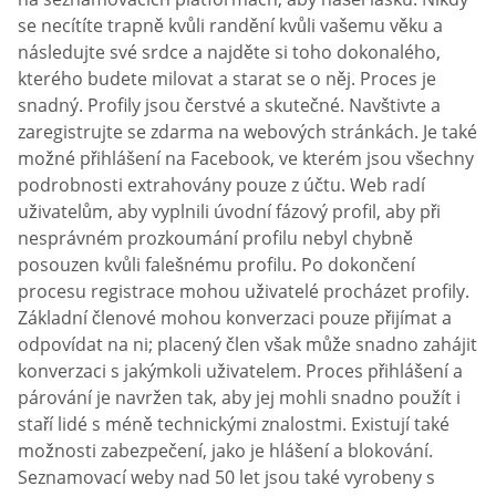
se necítíte trapně kvůli randění kvůli vašemu věku a
následujte své srdce a najděte si toho dokonalého,
kterého budete milovat a starat se o něj. Proces je
snadný. Profily jsou čerstvé a skutečné. Navštivte a
zaregistrujte se zdarma na webových stránkách. Je také
možné přihlášení na Facebook, ve kterém jsou všechny
podrobnosti extrahovány pouze z účtu. Web radí
uživatelům, aby vyplnili úvodní fázový profil, aby při
nesprávném prozkoumání profilu nebyl chybně
posouzen kvůli falešnému profilu. Po dokončení
procesu registrace mohou uživatelé procházet profily.
Základní členové mohou konverzaci pouze přijímat a
odpovídat na ni; placený člen však může snadno zahájit
konverzaci s jakýmkoli uživatelem. Proces přihlášení a
párování je navržen tak, aby jej mohli snadno použít i
staří lidé s méně technickými znalostmi. Existují také
možnosti zabezpečení, jako je hlášení a blokování.
Seznamovací weby nad 50 let jsou také vyrobeny s