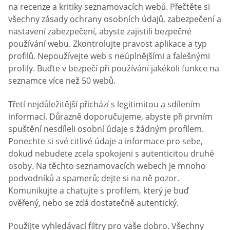
na recenze a kritiky seznamovacích webů. Přečtěte si
všechny zásady ochrany osobních údajů, zabezpečení a
nastavení zabezpečení, abyste zajistili bezpečné
používání webu. Zkontrolujte pravost aplikace a typ
profilů. Nepoužívejte web s neúplnějšími a falešnými
profily. Buďte v bezpečí při používání jakékoli funkce na
seznamce více než 50 webů.
Třetí nejdůležitější přichází s legitimitou a sdílením
informací. Důrazně doporučujeme, abyste při prvním
spuštění nesdíleli osobní údaje s žádným profilem.
Ponechte si své citlivé údaje a informace pro sebe,
dokud nebudete zcela spokojeni s autenticitou druhé
osoby. Na těchto seznamovacích webech je mnoho
podvodníků a spamerů; dejte si na ně pozor.
Komunikujte a chatujte s profilem, který je buď
ověřený, nebo se zdá dostatečně autentický.
Použijte vyhledávací filtry pro vaše dobro. Všechny