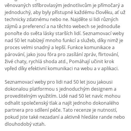
věnovaných stříbrovlasým jednotlivcům je přímočarý a
jednoduchý, aby byly přístupné každému člověku, ať už
technicky zdatnému nebo ne. Najděte si lidi různých
zájmů a preferencí a na těchto webech se jednoduše
ponořte do světa lásky starších lidí. Seznamovací weby
nad 50 let nabízejí mnoho funkcí a služeb, díky nimž je
proces velmi snadný a lepší. Funkce komunikace a
párování, jako jsou fóra pro zasílání zpráv, flirtování,
živé chaty, rychlá shoda atd., Pomáhají učinit krok
vpřed díky efektivní komunikaci na webu a v aplikaci.
Seznamovací weby pro lidi nad 50 let jsou jakousi
dokonalou platformou s jednoduchým designem a
proveditelným využitím. Lidé nad 50 let navíc mohou
odhalit společenský tlak a najít jednoho dokonalého
partnera pro sdílení péče. Tato recenze je nutností,
pokud jste také nezadaní a aktivně hledáte rande nebo
dlouhodobý vztah.