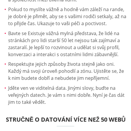
Pokud to myslíte vážně a hodně vám záleží na rande,
je dobré je přimět, aby se s vašimi rodiči setkaly, až na
to přijde čas. Ukazuje to vaši péči a poctivost.
Bavte se Existuje vážná mylná představa, že lidé na
stránkách pro lidi starší 50 let nejsou tak zajímaví a
zastaralí. Je lepší to rozvinout a udělat si svůj profil,
konverzaci a interakci s ostatními lidmi zábavnější.
Respektujte jejich způsoby života stejně jako oni.
Každý má svoji úroveň pohodlí a zónu. Ujistěte se, že
k nim budete dobří a nebudete jim nepříjemní.
Jděte ven ve viditelná data. Jinými slovy, buďte na
veřejných datech. Je vám s nimi dobře. Nyní je čas dát
jim to také vědět.
STRUČNĚ O DATOVÁNÍ VÍCE NEŽ 50 WEBŮ