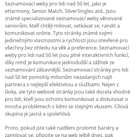
Seznamovací weby pro lidi nad 50 let, jako je
eHarmony, Senior Match, SilverSingles atd., Jsou
známé specializované seznamovací weby věnované
seniorům, kteří chtějí milovat, setkávat se, randit a
komunikovat online. Tyto stránky známé svými
jedinečnými vlastnostmi a rychlostí jsou otevřené pro
všechny bez ohledu na věk a preference. Seznamovací
weby pro lidi nad 50 let jsou plné interaktivních funkcí,
díky nimž je komunikace jednodušší a zážitek ze
seznamování zábavnější. Seznamovací stránky pro lidi
nad 50 let pomohly milionům nezadaných najít
partnera s nejlepší efektivitou a službami. Nejen z
lásky, ale tyto webové stránky jsou také docela vhodné
pro lidi, kteří jsou ochotni komunikovat a diskutovat o
mnoha problémech s lidmi se stejným vkusem. Cílová
skupina je jasná a spolehlivá.
Proto, pokud jste také nadšeni prolomit bariéry a
zamilovat se, připojte se na web ještě dnes, pak