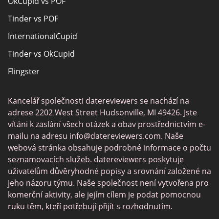
OkCupid vs POF
Rencontres adultes
Tinder vs POF
Senior Seznamka
InternationalCupid
Christian Seznamka
Tinder vs OkCupid
Místní singly online
Flingster
Trans Seznamka
Tinder vs Zoosk
Seznamka hráčů
Kancelář společnosti datereviewers se nachází na
Chat Avenue
Seznamovací aplikace
adrese 2202 West Street Hudsonville, MI 49426. Jste
Zoosk vs Match
vítáni k zaslání všech otázek a obav prostřednictvím e-
mailu na adresu
info@datereviewers.com
. Naše
Feabie
webová stránka obsahuje podrobné informace o počtu
POF vs Match
seznamovacích služeb. datereviewers poskytuje
uživatelům důvěryhodné popisy a srovnání založené na
SPDate
jeho názoru týmu. Naše společnost není vytvořena pro
eHarmony vs OkCupid
komerční aktivity, ale jejím cílem je podat pomocnou
ruku těm, kteří potřebují přijít s rozhodnutím.
TenderMeets