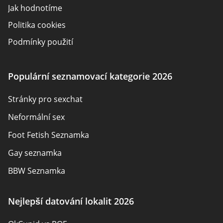
Jak hodnotíme
Politika cookies
Podmínky použití
Zveřejnění inzerenta
O nás
Populární seznamovací kategorie 2026
Autoři
Stránky pro sexchat
Kontaktujte nás
Neformální sex
Mapa stránek
Foot Fetish Seznamka
Gay seznamka
BBW Seznamka
Sexuální seznamky
Nejlepší datování lokalit 2026
Pansexual Seznamka