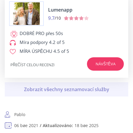
Lumenapp
9.7
/10
DOBRÉ PRO
přes 50s
Míra podpory
4.2 of 5
MÍRA ÚSPĚCHU
4.5 of 5
NÁVŠTĚVA
PŘEČÍST CELOU RECENZI
Pablo
06 bøe 2021
Aktualizováno:
18 bøe 2025