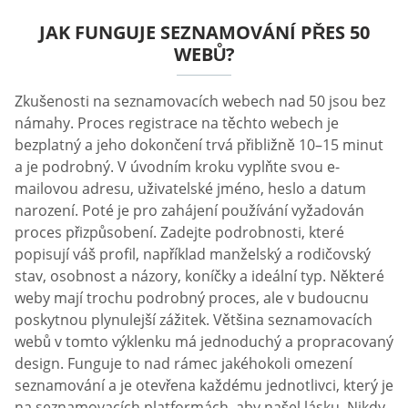
JAK FUNGUJE SEZNAMOVÁNÍ PŘES 50
WEBŮ?
Zkušenosti na seznamovacích webech nad 50 jsou bez
námahy. Proces registrace na těchto webech je
bezplatný a jeho dokončení trvá přibližně 10–15 minut
a je podrobný. V úvodním kroku vyplňte svou e-
mailovou adresu, uživatelské jméno, heslo a datum
narození. Poté je pro zahájení používání vyžadován
proces přizpůsobení. Zadejte podrobnosti, které
popisují váš profil, například manželský a rodičovský
stav, osobnost a názory, koníčky a ideální typ. Některé
weby mají trochu podrobný proces, ale v budoucnu
poskytnou plynulejší zážitek. Většina seznamovacích
webů v tomto výklenku má jednoduchý a propracovaný
design. Funguje to nad rámec jakéhokoli omezení
seznamování a je otevřena každému jednotlivci, který je
na seznamovacích platformách, aby našel lásku. Nikdy