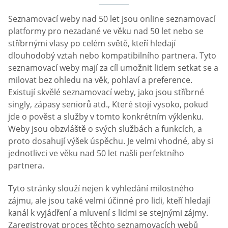
Seznamovací weby nad 50 let jsou online seznamovací
platformy pro nezadané ve věku nad 50 let nebo se
stříbrnými vlasy po celém světě, kteří hledají
dlouhodobý vztah nebo kompatibilního partnera. Tyto
seznamovací weby mají za cíl umožnit lidem setkat se a
milovat bez ohledu na věk, pohlaví a preference.
Existují skvělé seznamovací weby, jako jsou stříbrné
singly, zápasy seniorů atd., Které stojí vysoko, pokud
jde o pověst a služby v tomto konkrétním výklenku.
Weby jsou obzvláště o svých službách a funkcích, a
proto dosahují výšek úspěchu. Je velmi vhodné, aby si
jednotlivci ve věku nad 50 let našli perfektního
partnera.
Tyto stránky slouží nejen k vyhledání milostného
zájmu, ale jsou také velmi účinné pro lidi, kteří hledají
kanál k vyjádření a mluvení s lidmi se stejnými zájmy.
Zaregistrovat proces těchto seznamovacích webů