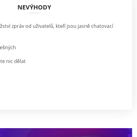
NEVÝHODY
ství zpráv od uživatelů, kteří jsou jasně chatovací
lešných
e nic dělat