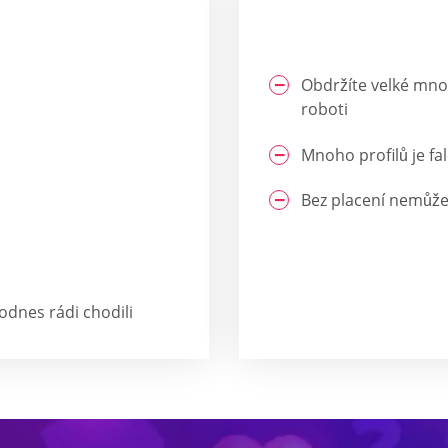
Obdržíte velké množ
roboti
Mnoho profilů je fa
Bez placení nemůžet
dodnes rádi chodili