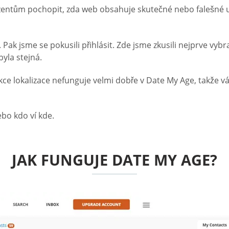
ntům pochopit, zda web obsahuje skutečné nebo falešné uživ
eb. Pak jsme se pokusili přihlásit. Zde jsme zkusili nejprve 
byla stejná.
nkce lokalizace nefunguje velmi dobře v Date My Age, takže v
ebo kdo ví kde.
JAK FUNGUJE DATE MY AGE?