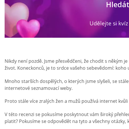
Hledát
Udělejte si kvíz
Nikdy není pozdě. Jsme přesvědčeni, že chodit s někým je 
život. Koneckonců, je to srdce vašeho sebevědomí: koho un
Mnoho starších dospělých, o kterých jsme slyšeli, se stá
internetové seznamovací weby.
Proto stále více zralých žen a mužů používá internet kvůli
V této recenzi se pokusíme poskytnout vám široký přehled
platit? Pokusíme se odpovědět na tyto a všechny otázky, kt