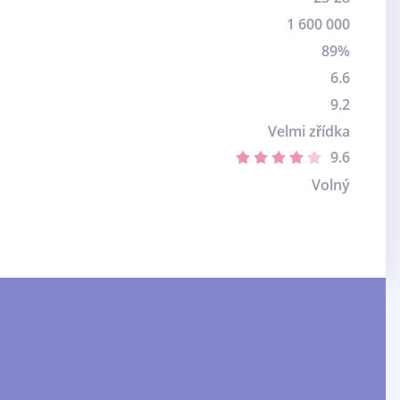
1 600 000
89%
6.6
9.2
Velmi zřídka
9.6
Volný