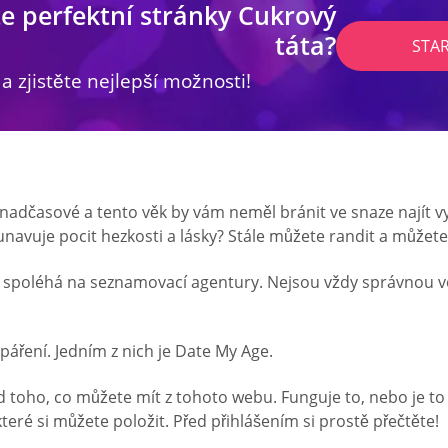
e perfektní stránky Cukrový
táta?
STA
 a zjistěte nejlepší možnosti!
nadčasové a tento věk by vám neměl bránit ve snaze najít vyn
avuje pocit hezkosti a lásky? Stále můžete randit a můžete 
le spoléhá na seznamovací agentury. Nejsou vždy správnou vo
 páření. Jedním z nich je Date My Age.
 toho, co můžete mít z tohoto webu. Funguje to, nebo je to
eré si můžete položit. Před přihlášením si prostě přečtěte!