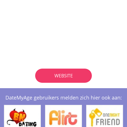
WEBSITE
DateMyAge gebruikers melden zich hier ook aan: