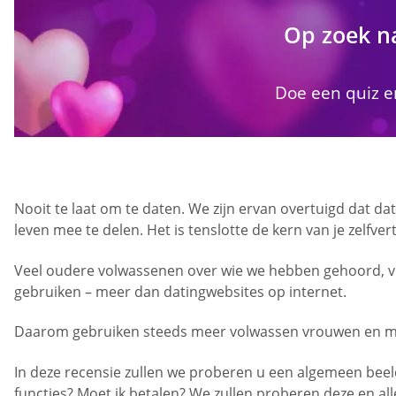
Op zoek n
Doe een quiz en
Nooit te laat om te daten. We zijn ervan overtuigd dat da
leven mee te delen. Het is tenslotte de kern van je zelfve
Veel oudere volwassenen over wie we hebben gehoord, vert
gebruiken – meer dan datingwebsites op internet.
Daarom gebruiken steeds meer volwassen vrouwen en man
In deze recensie zullen we proberen u een algemeen beeld 
functies? Moet ik betalen? We zullen proberen deze en al