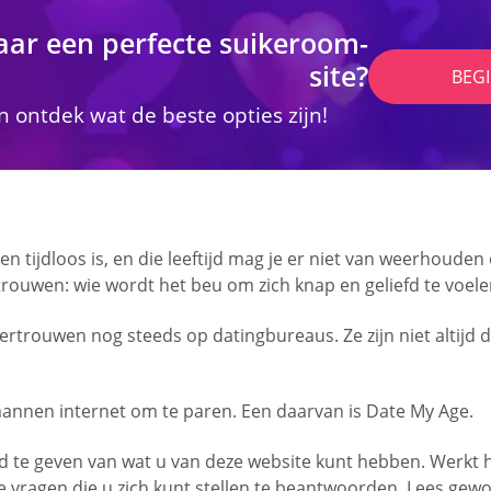
aar een perfecte suikeroom-
site?
BEG
 ontdek wat de beste opties zijn!
ten tijdloos is, en die leeftijd mag je er niet van weerhoud
rtrouwen: wie wordt het beu om zich knap en geliefd te voelen
rouwen nog steeds op datingbureaus. Ze zijn niet altijd de 
nen internet om te paren. Een daarvan is Date My Age.
te geven van wat u van deze website kunt hebben. Werkt het,
le vragen die u zich kunt stellen te beantwoorden. Lees gew