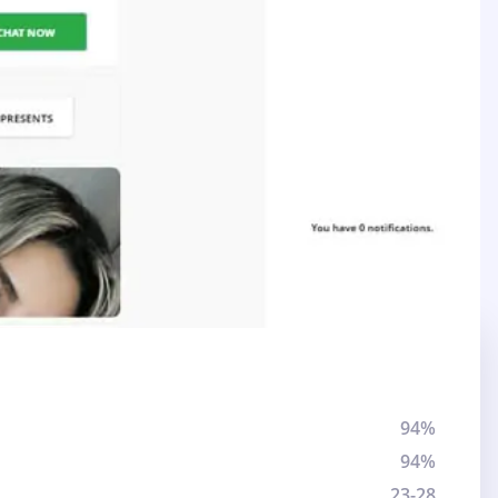
94%
94%
23-28