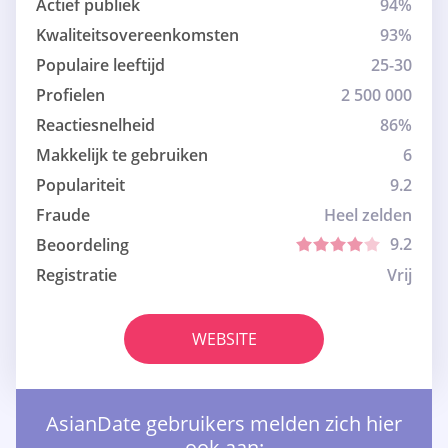
Actief publiek
94%
Kwaliteitsovereenkomsten
93%
Populaire leeftijd
25-30
Profielen
2 500 000
Reactiesnelheid
86%
Makkelijk te gebruiken
6
Populariteit
9.2
Fraude
Heel zelden
9.2
Beoordeling
Registratie
Vrij
WEBSITE
AsianDate gebruikers melden zich hier
ook aan: