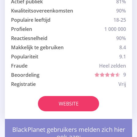
Actief publiek
81%
Kwaliteitsovereenkomsten
90%
Populaire leeftijd
18-25
Profielen
1 000 000
Reactiesnelheid
90%
Makkelijk te gebruiken
8.4
Populariteit
9.1
Fraude
Heel zelden
9
Beoordeling
Registratie
Vrij
WEBSITE
BlackPlanet gebruikers melden zich hier
ook aan: