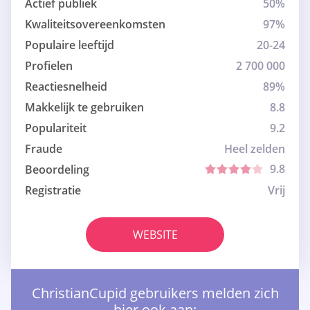
Actief publiek
50%
Kwaliteitsovereenkomsten
97%
Populaire leeftijd
20-24
Profielen
2 700 000
Reactiesnelheid
89%
Makkelijk te gebruiken
8.8
Populariteit
9.2
Fraude
Heel zelden
9.8
Beoordeling
Registratie
Vrij
WEBSITE
ChristianCupid gebruikers melden zich
hier ook aan: