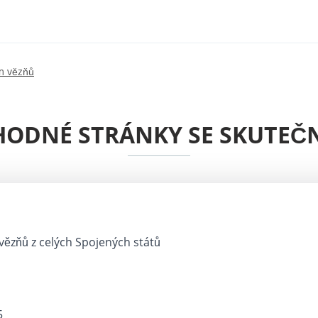
m vězňů
ODNÉ STRÁNKY SE SKUTEČ
vězňů z celých Spojených států
5