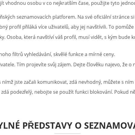
ít vhodnou osobu v co nejkratším čase, použijte tyto jedno
ňských seznamovacích platforem. Na své oficiální stránce si
ný profil přiláká více uživatelů, aby jej navštívili. To pomůž
y. Osoba, která navštíví váš profil, musí vidět, s kým bude k
oho filtrů vyhledávání, skvělé funkce a mírné ceny.
vatele. Tím projevíte svůj zájem. Dejte člověku najevo, že o
 s nímž jste začali komunikovat, zdá nevhodný, můžete s ním
dá podezřelý, nebojte se použít funkci blokování. Pokud ně
YLNÉ PŘEDSTAVY O SEZNAMOV