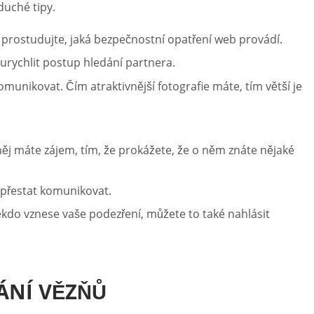
duché tipy.
 prostudujte, jaká bezpečnostní opatření web provádí.
e urychlit postup hledání partnera.
omunikovat. Čím atraktivnější fotografie máte, tím větší je
 něj máte zájem, tím, že prokážete, že o něm znáte nějaké
 přestat komunikovat.
kdo vznese vaše podezření, můžete to také nahlásit
ÁNÍ VĚZŇŮ