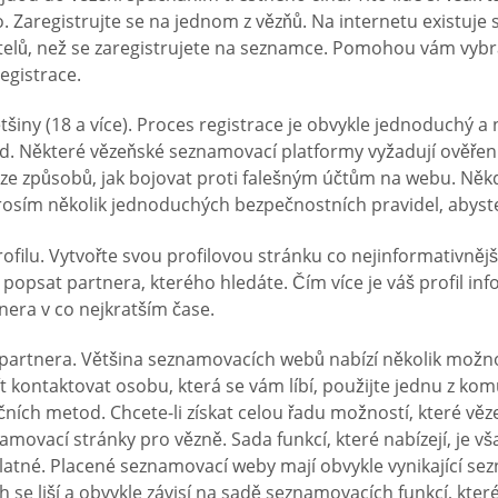
. Zaregistrujte se na jednom z vězňů. Na internetu existuje 
ivatelů, než se zaregistrujete na seznamce. Pomohou vám vy
egistrace.
většiny (18 a více). Proces registrace je obvykle jednoduch
atd. Některé vězeňské seznamovací platformy vyžadují ověřen
ze způsobů, jak bojovat proti falešným účtům na webu. Někdy
rosím několik jednoduchých bezpečnostních pravidel, abyste
filu. Vytvořte svou profilovou stránku co nejinformativnějš
psat partnera, kterého hledáte. Čím více je váš profil infor
tnera v co nejkratším čase.
 partnera. Většina seznamovacích webů nabízí několik možnost
čít kontaktovat osobu, která se vám líbí, použijte jednu z k
ch metod. Chcete-li získat celou řadu možností, které věze
amovací stránky pro vězně. Sada funkcí, které nabízejí, je 
atné. Placené seznamovací weby mají obvykle vynikající sez
e liší a obvykle závisí na sadě seznamovacích funkcí, které