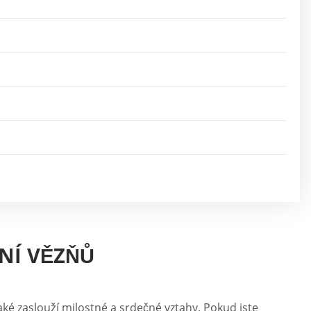
NÍ VĚZŇŮ
aké zaslouží milostné a srdečné vztahy. Pokud jste