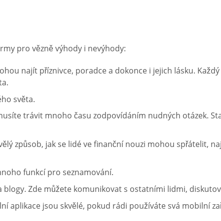
ormy pro vězně výhody i nevýhody:
u najít příznivce, poradce a dokonce i jejich lásku. Každý 
ta.
ého světa.
síte trávit mnoho času zodpovídáním nudných otázek. Stačí 
vělý způsob, jak se lidé ve finanční nouzi mohou spřátelit, 
mnoho funkcí pro seznamování.
 blogy. Zde můžete komunikovat s ostatními lidmi, diskuto
 aplikace jsou skvělé, pokud rádi používáte svá mobilní zař