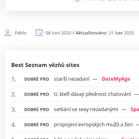
Pablo
08 úno 2020
Aktualizováno:
21 bøe 2025
Best Seznam vězňů sites
starší nezadaní
DateMyAge
DOBRÉ PRO
ti, kteří dávají přednost chatování
DOBRÉ PRO
setkání se sexy nezadanými
Sp
DOBRÉ PRO
propojení evropských mužů a žen
DOBRÉ PRO