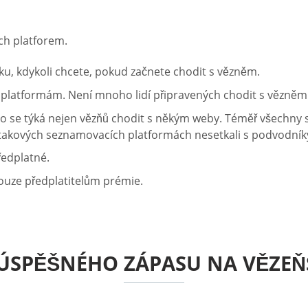
ch platforem.
u, kdykoli chcete, pokud začnete chodit s vězněm.
latformám. Není mnoho lidí připravených chodit s vězněm
 se týká nejen vězňů chodit s někým weby. Téměř všechny s
 takových seznamovacích platformách nesetkali s podvodník
ředplatné.
ouze předplatitelům prémie.
Í ÚSPĚŠNÉHO ZÁPASU NA VĚZE