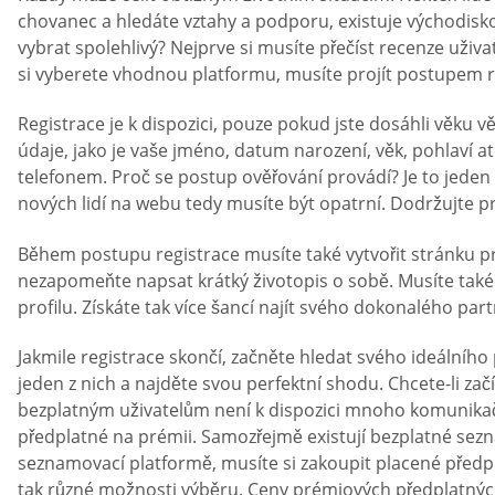
chovanec a hledáte vztahy a podporu, existuje východisko
vybrat spolehlivý? Nejprve si musíte přečíst recenze už
si vyberete vhodnou platformu, musíte projít postupem r
Registrace je k dispozici, pouze pokud jste dosáhli věku 
údaje, jako je vaše jméno, datum narození, věk, pohlaví 
telefonem. Proč se postup ověřování provádí? Je to jeden 
nových lidí na webu tedy musíte být opatrní. Dodržujte p
Během postupu registrace musíte také vytvořit stránku pro
nezapomeňte napsat krátký životopis o sobě. Musíte také po
profilu. Získáte tak více šancí najít svého dokonalého par
Jakmile registrace skončí, začněte hledat svého ideálního
jeden z nich a najděte svou perfektní shodu. Chcete-li za
bezplatným uživatelům není k dispozici mnoho komunikační
předplatné na prémii. Samozřejmě existují bezplatné sezn
seznamovací platformě, musíte si zakoupit placené předpl
tak různé možnosti výběru. Ceny prémiových předplatných s