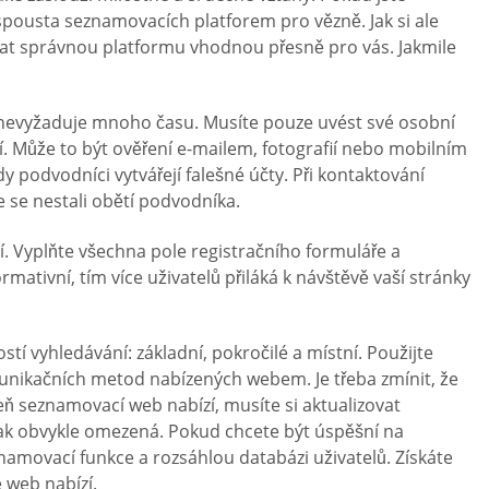
spousta seznamovacích platforem pro vězně. Jak si ale
brat správnou platformu vhodnou přesně pro vás. Jakmile
ý a nevyžaduje mnoho času. Musíte pouze uvést své osobní
í. Může to být ověření e-mailem, fotografií nebo mobilním
 podvodníci vytvářejí falešné účty. Při kontaktování
 se nestali obětí podvodníka.
í. Vyplňte všechna pole registračního formuláře a
mativní, tím více uživatelů přiláká k návštěvě vaší stránky
í vyhledávání: základní, pokročilé a místní. Použijte
omunikačních metod nabízených webem. Je třeba zmínit, že
ň seznamovací web nabízí, musíte si aktualizovat
však obvykle omezená. Pokud chcete být úspěšní na
namovací funkce a rozsáhlou databázi uživatelů. Získáte
 web nabízí.