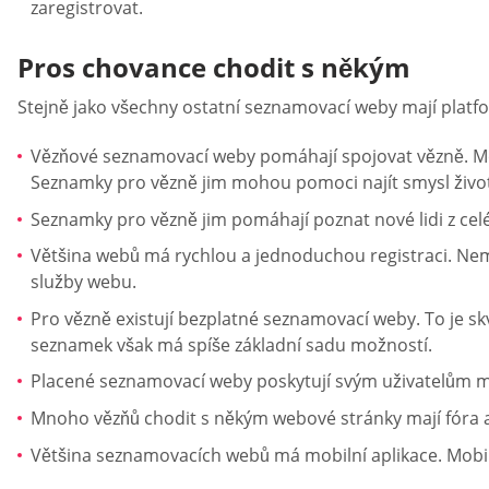
zaregistrovat.
Pros chovance chodit s někým
Stejně jako všechny ostatní seznamovací weby mají platf
Vězňové seznamovací weby pomáhají spojovat vězně. Moho
Seznamky pro vězně jim mohou pomoci najít smysl živo
Seznamky pro vězně jim pomáhají poznat nové lidi z cel
Většina webů má rychlou a jednoduchou registraci. Nemu
služby webu.
Pro vězně existují bezplatné seznamovací weby. To je sk
seznamek však má spíše základní sadu možností.
Placené seznamovací weby poskytují svým uživatelům 
Mnoho vězňů chodit s někým webové stránky mají fóra a
Většina seznamovacích webů má mobilní aplikace. Mobilní