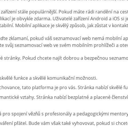
ařízení stále populárnější. Pokud máte rádi randění na ces
plikací je obvykle zdarma. Uživatelé zařízení Android a iOS s
 stabilní. Mobilní aplikace je skvělý způsob, jak zůstat v kontak
ďte zklamaní, pokud váš seznamovací web nemá mobilní apli
ejte svůj seznamovací web ve svém mobilním prohlížeči a otevř
ové stránky. Pokud chcete najít dobrou a bezpečnou seznam
í skvělé funkce a skvělé komunikační možnosti.
vance, tato platforma je pro vás. Stránka nabízí skvělé fu
 romantické vztahy. Stránka nabízí bezplatné a placené člens
á pro spojení vězňů s profesionály a pedagogickými mentory, 
váření přátel. Bude vám však také vyhovovat, pokud si chcete 