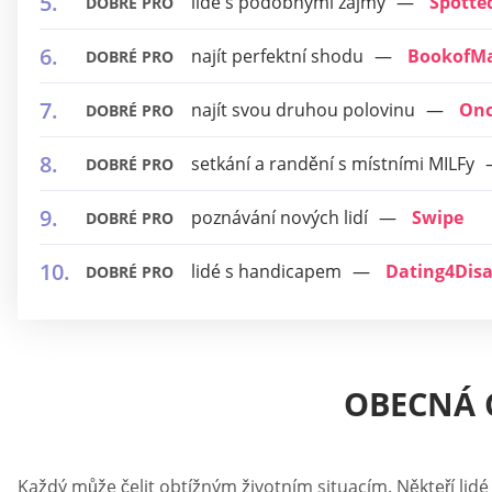
lidé s podobnými zájmy
Spotte
DOBRÉ PRO
najít perfektní shodu
BookofMa
DOBRÉ PRO
najít svou druhou polovinu
On
DOBRÉ PRO
setkání a randění s místními MILFy
DOBRÉ PRO
poznávání nových lidí
Swipe
DOBRÉ PRO
lidé s handicapem
Dating4Disa
DOBRÉ PRO
OBECNÁ 
Každý může čelit obtížným životním situacím. Někteří lidé