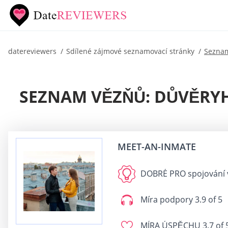
datereviewers
Sdílené zájmové seznamovací stránky
Sezna
SEZNAM VĚZŇŮ: DŮVĚRYH
MEET-AN-INMATE
DOBRÉ PRO
spojování 
Míra podpory
3.9 of 5
MÍRA ÚSPĚCHU
3.7 of 