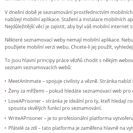
V dnešní době je seznamování prostřednictvím mobilních z
nabízejí mobilní aplikace. Stažení a instalace mobilních a
Nejdůležitější věcí je zajistit, aby byl váš mobilní internet
Některé seznamovací weby nemají mobilní aplikace. Nebu
použijete mobilní verzi webu. Chcete-li jej použít, vyhled
To jsou hlavní principy práce vězňů chodit s někým web
seznam seznamovacích webů:
MeetAnInmate – spojuje civilisty a vězně. Stránka nabíz
Ženy za mřížemi – pokud hledáte seznamovací web pro cho
LoveAPrisoner – stránka je ideální pro ty, kteří hledají
spousta skvělých funkcí pro seznamování.
WriteAPrisoner – je to profesionální platforma vytvořen
Přátelé za zdí – tato platforma je zaměřena hlavně na vyt