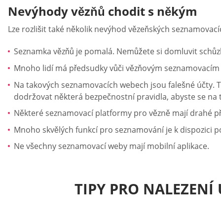
Nevýhody vězňů chodit s někým
Lze rozlišit také několik nevýhod vězeňských seznamovací
Seznamka vězňů je pomalá. Nemůžete si domluvit schůzk
Mnoho lidí má předsudky vůči vězňovým seznamovacím p
Na takových seznamovacích webech jsou falešné účty. To
dodržovat některá bezpečnostní pravidla, abyste se na
Některé seznamovací platformy pro vězně mají drahé p
Mnoho skvělých funkcí pro seznamování je k dispozici p
Ne všechny seznamovací weby mají mobilní aplikace.
TIPY PRO NALEZEN