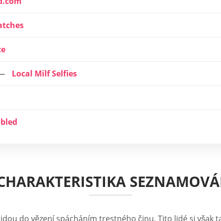
d.com
tches
ce
Local Milf Selfies
bled
CHARAKTERISTIKA SEZNAMOVÁ
 jdou do vězení spácháním trestného činu. Tito lidé si však t