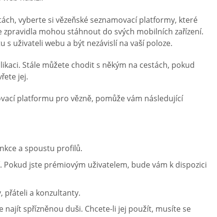
tách, vyberte si vězeňské seznamovací platformy, které
i je zpravidla mohou stáhnout do svých mobilních zařízení.
tu s uživateli webu a být nezávislí na vaší poloze.
kaci. Stále můžete chodit s někým na cestách, pokud
ete jej.
ovací platformu pro vězně, pomůže vám následující
nkce a spoustu profilů.
tví. Pokud jste prémiovým uživatelem, bude vám k dispozici
přáteli a konzultanty.
najít spřízněnou duši. Chcete-li jej použít, musíte se