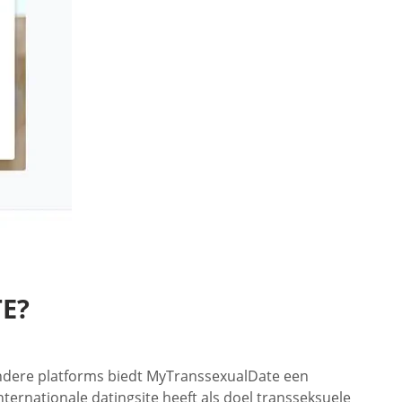
E?
t andere platforms biedt MyTranssexualDate een
ernationale datingsite heeft als doel transseksuele