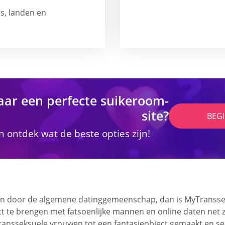
s, landen en
aar een perfecte suikeroom-
site?
BEG
 ontdek wat de beste opties zijn!
ien door de algemene datinggemeenschap, dan is MyTranssex
ct te brengen met fatsoenlijke mannen en online daten net z
ransseksuele vrouwen tot een fantasieobject gemaakt en s