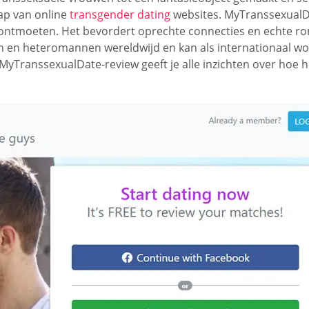
hap van online
transgender dating
websites. MyTranssexualDa
moeten. Het bevordert oprechte connecties en echte roman
n en heteromannen wereldwijd en kan als internationaal w
MyTranssexualDate-review geeft je alle inzichten over hoe h