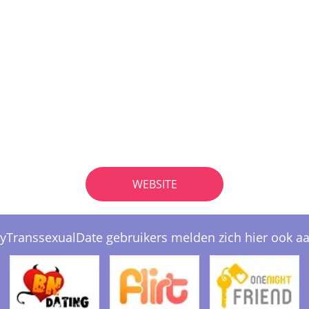
WEBSITE
yTranssexualDate gebruikers melden zich hier ook aa