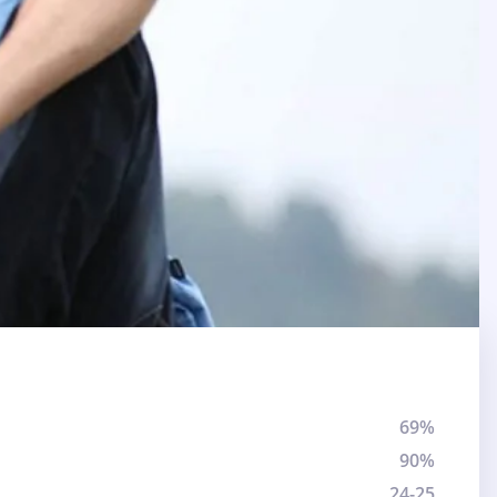
69%
90%
24-25