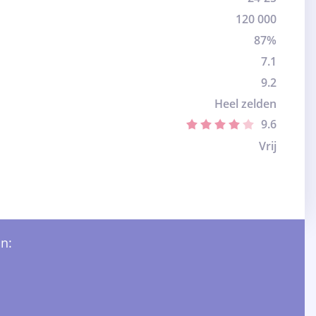
120 000
87%
7.1
9.2
Heel zelden
9.6
Vrij
n: